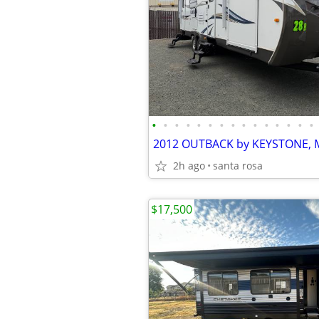
•
•
•
•
•
•
•
•
•
•
•
•
•
•
•
2h ago
santa rosa
$17,500