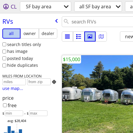
CL
SF bay area
all SF bay area
a
RVs
all
owner
dealer
new
search titles only
has image
posted today
$15,000
hide duplicates
MILES FROM LOCATION

use map...
price
free
$
– $
avg: $28,404