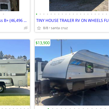
•
•
•
•
•
•
•
•
•
•
•
•
•
•
•
•
•
•
•
•
•
2014 Pleasure-Way Pursuit Class B+ (46,496 Miles) Zamp Solar
8/8
santa cruz
$13,900
•
•
•
•
•
•
•
•
•
•
•
•
•
•
•
•
•
•
•
•
•
•