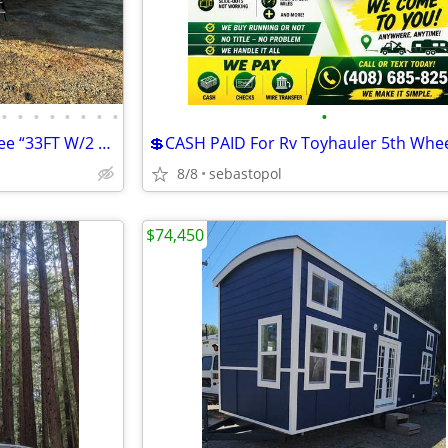
•
•
•
•
•
•
•
•
•
2023 Forest River River Cherokee “33FT W/2 Slide Outs Like New !
8/8
sebastopol
$74,450