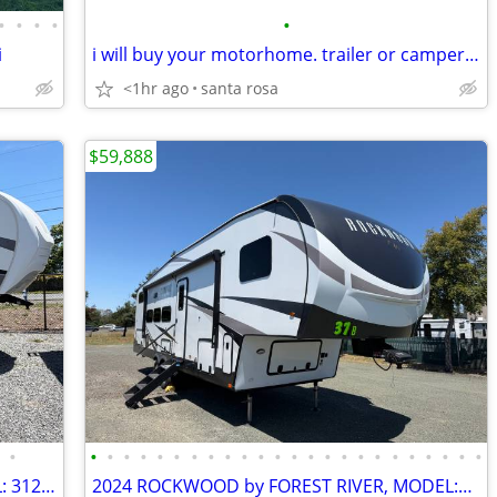
•
•
•
•
•
i
i will buy your motorhome. trailer or campervan in any condition
<1hr ago
santa rosa
$59,888
•
•
•
•
•
•
•
•
•
•
•
•
•
•
•
•
•
•
•
•
•
•
•
•
•
2019 WILDCAT by FOREST RIVER, MODEL: 312BHX (BUNK BEDS)
2024 ROCKWOOD by FOREST RIVER, MODEL:374BH (BUNK BEDS)