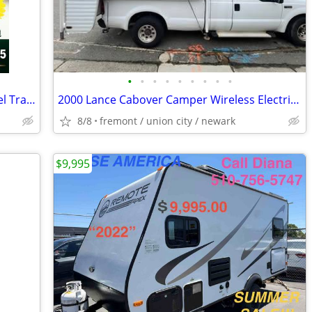
•
•
•
•
•
•
•
•
•
💲CASH PAID For Rv Toyhauler 5th Wheel Travel Trailer Motorhome WANTED
2000 Lance Cabover Camper Wireless Electric Jacks
8/8
fremont / union city / newark
$9,995