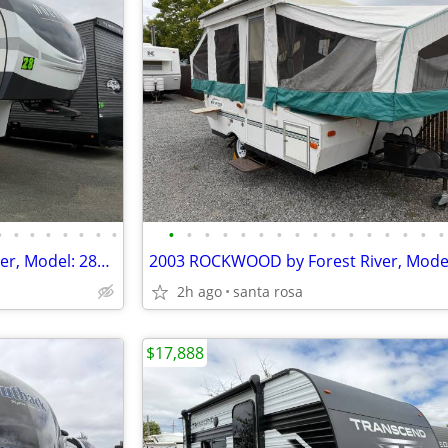
•
•
•
•
•
•
•
•
•
•
•
•
•
•
•
•
•
•
•
•
•
•
•
•
2022 ROCKWOOD by Forest River, Model: 2883WS ( REAR LIVING) 5TH WH
2h ago
santa rosa
$17,888