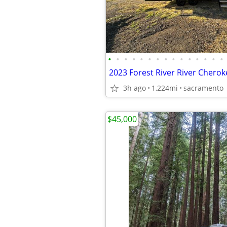
•
•
•
•
•
•
•
•
•
•
•
•
•
•
•
3h ago
1,224mi
sacramento
$45,000