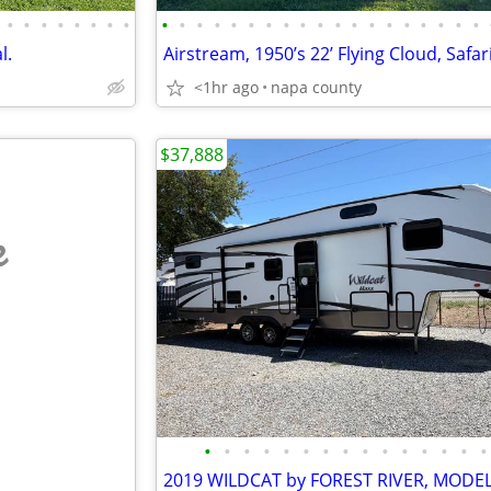
•
•
•
•
•
•
•
•
•
•
•
•
•
•
•
•
•
•
•
•
•
•
•
•
•
•
•
l.
Airstream, 1950’s 22’ Flying Cloud, Safar
<1hr ago
napa county
$37,888
e
•
•
•
•
•
•
•
•
•
•
•
•
•
•
•