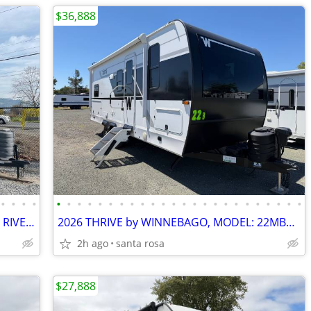
$36,888
•
•
•
•
•
•
•
•
•
•
•
•
•
•
•
•
•
•
•
•
•
•
•
•
•
•
•
•
2024 TIMBERWOLF Cherokee BY FOREST RIVER, 20OG "36 ft" (Destination)
2026 THRIVE by WINNEBAGO, MODEL: 22MBH (BUNK BEDS )
2h ago
santa rosa
$27,888