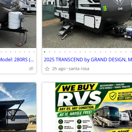
•
•
•
•
•
•
•
•
•
•
•
•
•
•
•
•
•
•
•
•
•
•
•
•
•
2012 OUTBACK by KEYSTONE, Model: 280RS ( TOY HAULER / Bunk Beds)
2h ago
santa rosa