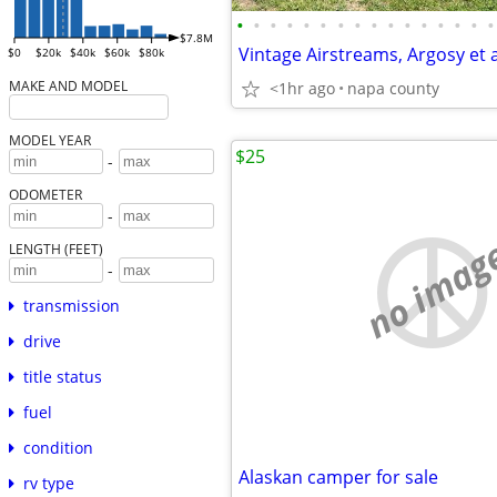
•
•
•
•
•
•
•
•
•
•
•
•
•
•
•
•
$7.8M
Vintage Airstreams, Argosy et a
$0
$20k
$40k
$60k
$80k
MAKE AND MODEL
<1hr ago
napa county
MODEL YEAR
$25
-
ODOMETER
-
no imag
LENGTH (FEET)
-
transmission
drive
title status
fuel
condition
Alaskan camper for sale
rv type