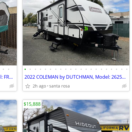
•
•
•
•
•
•
•
•
•
•
•
•
•
•
•
•
•
•
•
•
•
•
•
2003 ROCKWOOD by Forest River, Model: FREEDOM ( TENT TRAILER)
2022 COLEMAN by DUTCHMAN, Model: 2625RB ( LARGE REAR BATHROOM)
2h ago
santa rosa
$15,888