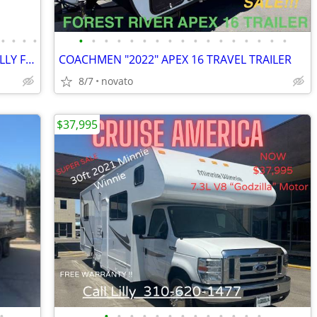
•
•
•
•
•
•
•
•
•
•
•
•
•
•
•
•
•
•
•
•
•
TINY HOUSE TRAILER RV ON WHEELS FULLY FINISHED KITCHEN & BATH
COACHMEN "2022" APEX 16 TRAVEL TRAILER
8/7
novato
$37,995
•
•
•
•
•
•
•
•
•
•
•
•
•
•