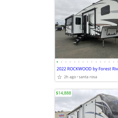
•
•
•
•
•
•
•
•
•
•
•
•
•
•
2h ago
santa rosa
$14,888