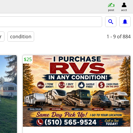
post
acct
r
condition
1 - 9
of 884
$25