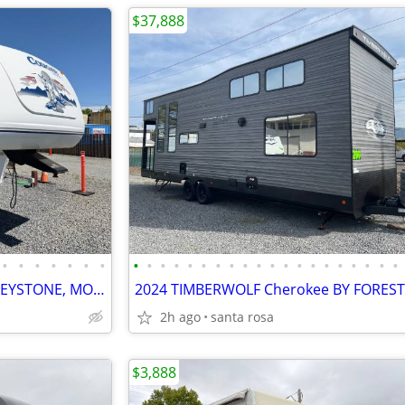
$37,888
•
•
•
•
•
•
•
•
•
•
•
•
•
•
•
•
•
•
•
•
•
•
•
•
•
•
•
2005 COUGAR 5TH WHEEL by KEYSTONE, MODEL: 244 (REAR WINDOW)
2h ago
santa rosa
$3,888