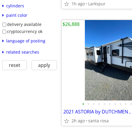
1h ago
Larkspur
cylinders
paint color
$26,888
delivery available
cryptocurrency ok
language of posting
related searches
reset
apply
•
•
•
•
•
•
•
•
•
•
2h ago
santa rosa