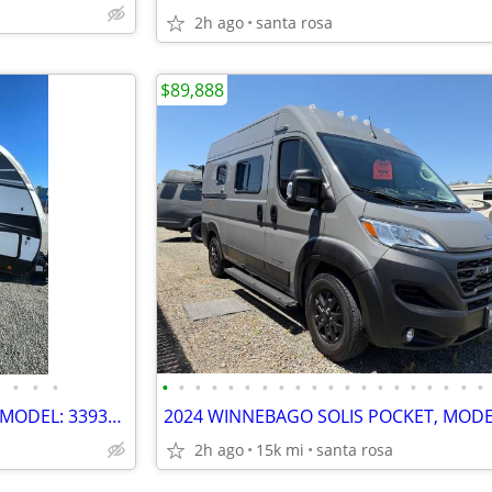
2h ago
santa rosa
$89,888
•
•
•
•
•
•
•
•
•
•
•
•
•
•
•
•
•
•
•
•
•
•
•
2021 ASTORIA by DUTCHMEN , MODEL: 3393BH with BUNK BEDS!
2h ago
15k mi
santa rosa