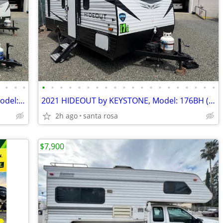
•
•
•
•
•
•
•
•
•
•
•
•
•
•
•
•
•
•
•
•
•
•
•
•
2025 TRANSCEND by GRAND DESIGN, Model: 151RB ( SMALL TRAILER)
2021 HIDEOUT by KEYSTONE, Model: 176BH ( Bunk Beds)
2h ago
santa rosa
$7,900