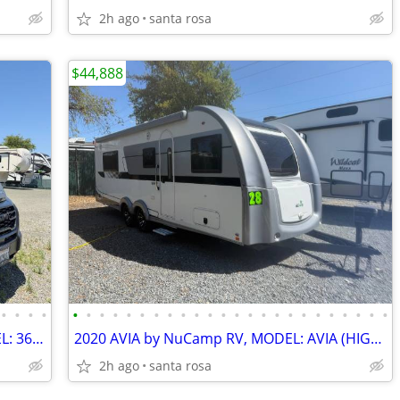
2h ago
santa rosa
$44,888
•
•
•
•
•
•
•
•
•
•
•
•
•
•
•
•
•
•
•
•
•
•
•
•
•
•
•
•
2024 WINNEBAGO SOLIS POCKET, MODEL: 36B (CLASS B VAN) RV
2020 AVIA by NuCamp RV, MODEL: AVIA (HIGH QUALITY)
2h ago
santa rosa