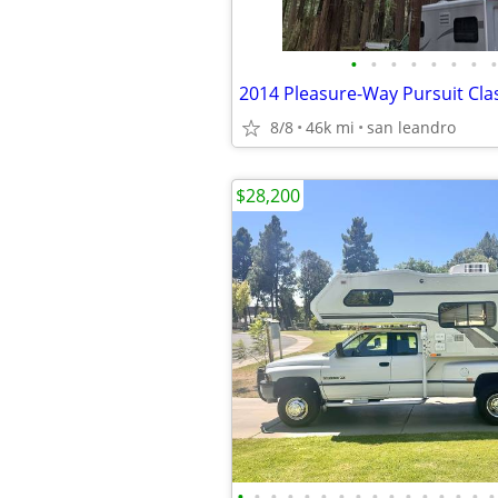
•
•
•
•
•
•
•
•
8/8
46k mi
san leandro
$28,200
•
•
•
•
•
•
•
•
•
•
•
•
•
•
•
•