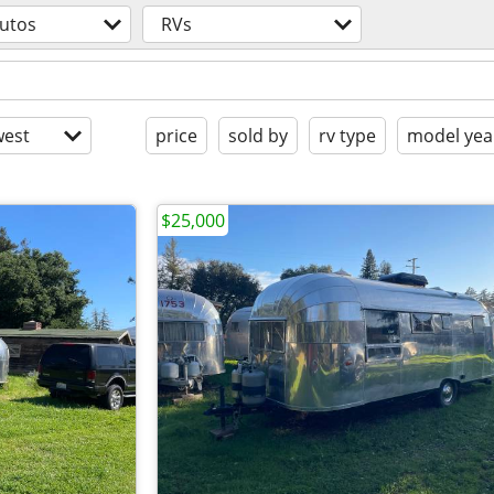
utos
RVs
est
price
sold by
rv type
model yea
$25,000