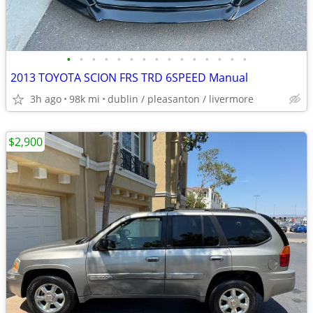
•
•
•
•
•
•
•
•
•
•
•
•
•
•
•
2013 TOYOTA SCION FRS TRD 6SPEED Manual
3h ago
98k mi
dublin / pleasanton / livermore
$2,900