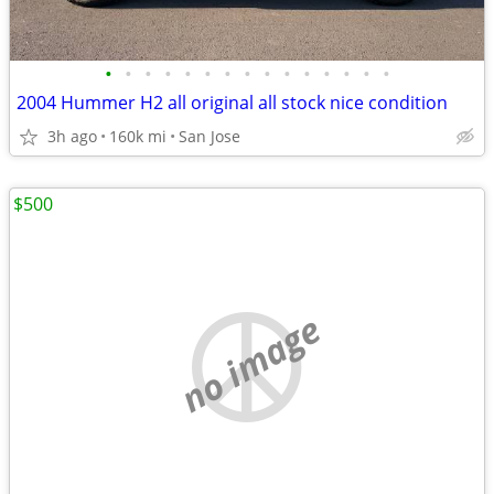
•
•
•
•
•
•
•
•
•
•
•
•
•
•
•
2004 Hummer H2 all original all stock nice condition
3h ago
160k mi
San Jose
$500
no image