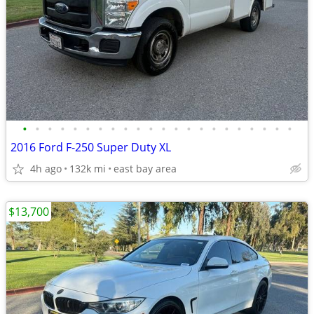
•
•
•
•
•
•
•
•
•
•
•
•
•
•
•
•
•
•
•
•
•
•
2016 Ford F-250 Super Duty XL
4h ago
132k mi
east bay area
$13,700