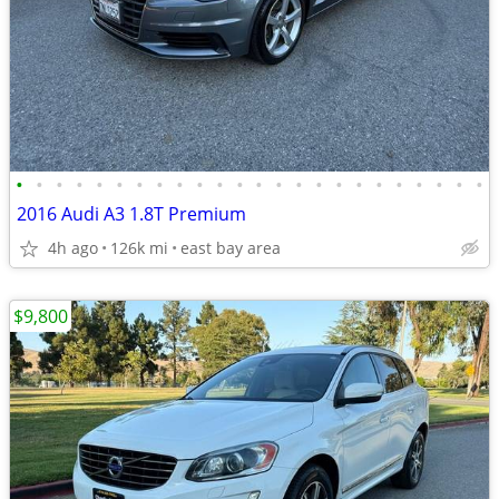
•
•
•
•
•
•
•
•
•
•
•
•
•
•
•
•
•
•
•
•
•
•
•
•
2016 Audi A3 1.8T Premium
4h ago
126k mi
east bay area
$9,800