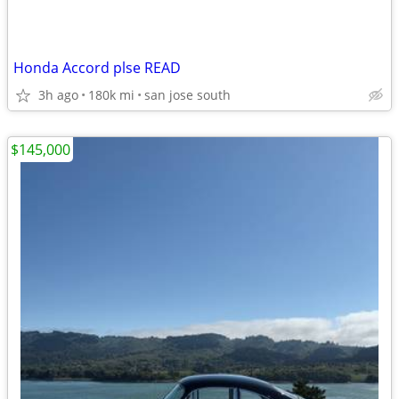
Honda Accord plse READ
3h ago
180k mi
san jose south
$145,000