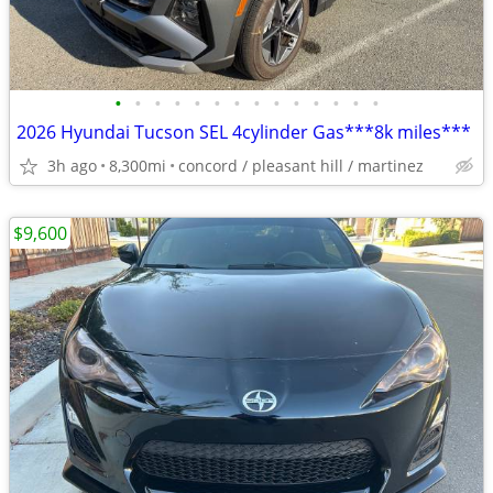
•
•
•
•
•
•
•
•
•
•
•
•
•
•
2026 Hyundai Tucson SEL 4cylinder Gas***8k miles***
3h ago
8,300mi
concord / pleasant hill / martinez
$9,600