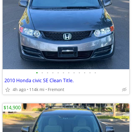
•
•
•
•
•
•
•
•
•
•
•
•
2010 Honda civic SE Clean Title.
4h ago
114k mi
Fremont
$14,900