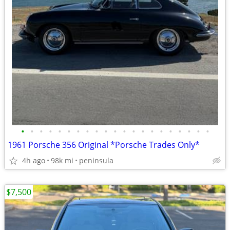
•
•
•
•
•
•
•
•
•
•
•
•
•
•
•
•
•
•
•
•
•
1961 Porsche 356 Original *Porsche Trades Only*
4h ago
98k mi
peninsula
$7,500