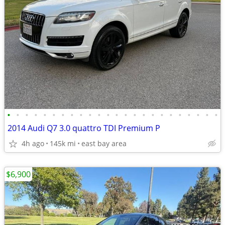
•
•
•
•
•
•
•
•
•
•
•
•
•
•
•
•
•
•
•
•
•
•
•
•
2014 Audi Q7 3.0 quattro TDI Premium P
4h ago
145k mi
east bay area
$6,900