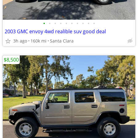
•
•
•
•
•
•
•
•
•
•
2003 GMC envoy 4wd realible suv good deal
3h ago
160k mi
Santa Clara
$8,500