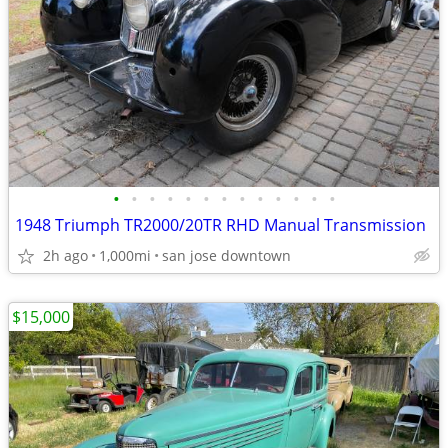
•
•
•
•
•
•
•
•
•
•
•
•
•
1948 Triumph TR2000/20TR RHD Manual Transmission
2h ago
1,000mi
san jose downtown
$15,000