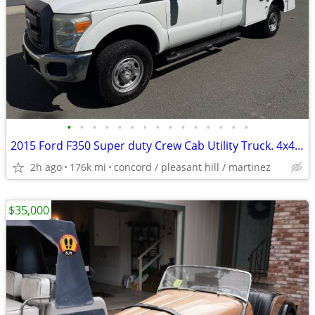
•
•
•
•
•
•
•
•
•
•
•
•
•
•
•
2015 Ford F350 Super duty Crew Cab Utility Truck. 4x4 Gas
2h ago
176k mi
concord / pleasant hill / martinez
$35,000