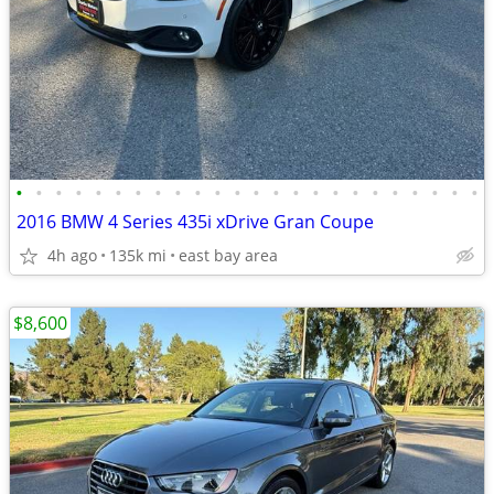
•
•
•
•
•
•
•
•
•
•
•
•
•
•
•
•
•
•
•
•
•
•
•
•
2016 BMW 4 Series 435i xDrive Gran Coupe
4h ago
135k mi
east bay area
$8,600