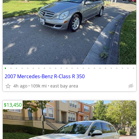
•
•
•
•
•
•
•
•
•
•
•
•
•
•
•
•
•
•
•
•
•
•
•
•
2007 Mercedes-Benz R-Class R 350
4h ago
109k mi
east bay area
$13,450