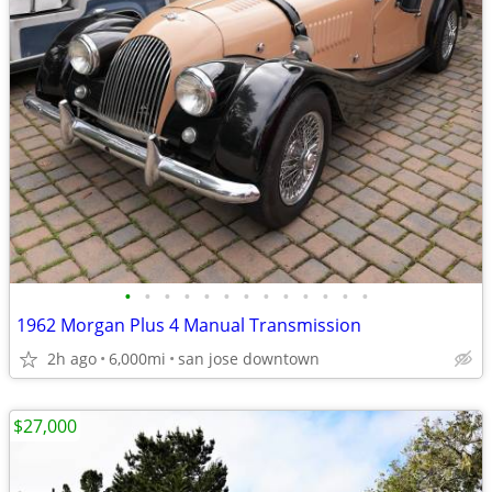
•
•
•
•
•
•
•
•
•
•
•
•
•
1962 Morgan Plus 4 Manual Transmission
2h ago
6,000mi
san jose downtown
$27,000