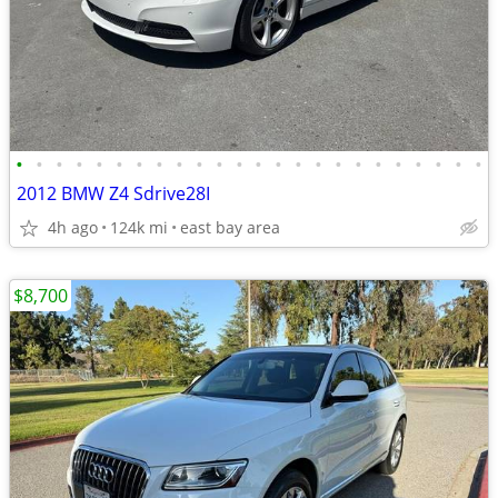
•
•
•
•
•
•
•
•
•
•
•
•
•
•
•
•
•
•
•
•
•
•
•
•
2012 BMW Z4 Sdrive28I
4h ago
124k mi
east bay area
$8,700