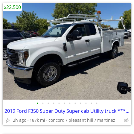
$22,500
•
•
•
•
•
•
•
•
•
•
•
•
2019 Ford F350 Super Duty Super cab Utility truck ***4x4 Diesel***
2h ago
187k mi
concord / pleasant hill / martinez