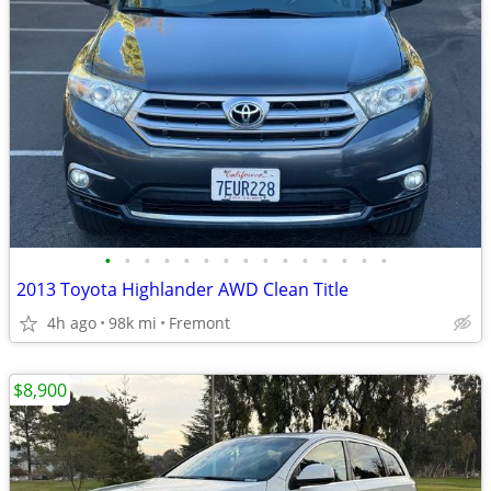
•
•
•
•
•
•
•
•
•
•
•
•
•
•
•
2013 Toyota Highlander AWD Clean Title
4h ago
98k mi
Fremont
$8,900