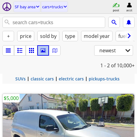
SF bay area
cars+trucks
post
acct
+
price
sold by
type
model year
fuel
newest
1 - 2
of 10,000+
SUVs
classic cars
electric cars
pickups-trucks
$5,000