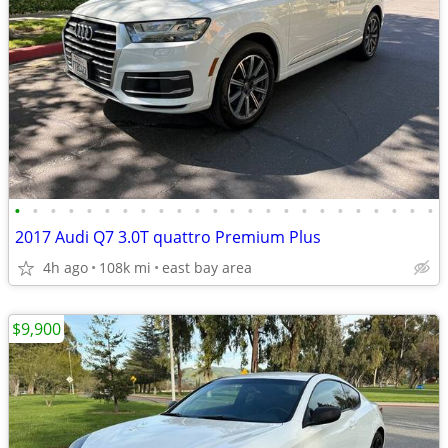
•
•
•
•
•
•
•
•
•
•
•
•
•
•
•
•
•
•
•
•
•
•
•
•
2017 Audi Q7 3.0T quattro Premium Plus
4h ago
108k mi
east bay area
$9,900