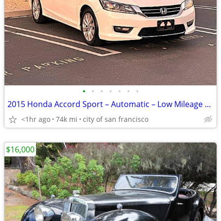
•
•
•
•
•
•
•
2015 Honda Accord Sport – Automatic – Low Mileage – 3.5L 6-Cylinder
<1hr ago
74k mi
city of san francisco
$16,000