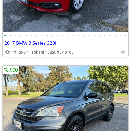
•
•
•
•
•
•
•
•
•
•
•
•
•
•
•
•
•
•
•
•
•
•
•
•
2017 BMW 3 Series 320i
4h ago
118k mi
east bay area
$8,900