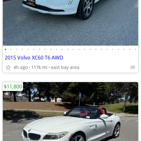
•
•
•
•
•
•
•
•
•
•
•
•
•
•
•
•
•
•
•
•
•
•
•
•
2015 Volvo XC60 T6 AWD
4h ago
117k mi
east bay area
$11,800