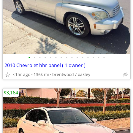
•
•
•
•
•
•
•
•
•
•
•
•
•
•
•
2010 Chevrolet hhr panel ( 1 owner )
<1hr ago
136k mi
brentwood / oakley
$3,164