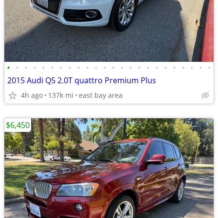
•
•
•
•
•
•
•
•
•
•
•
•
•
•
•
•
•
•
•
•
•
•
•
•
2015 Audi Q5 2.0T quattro Premium Plus
4h ago
137k mi
east bay area
$6,450