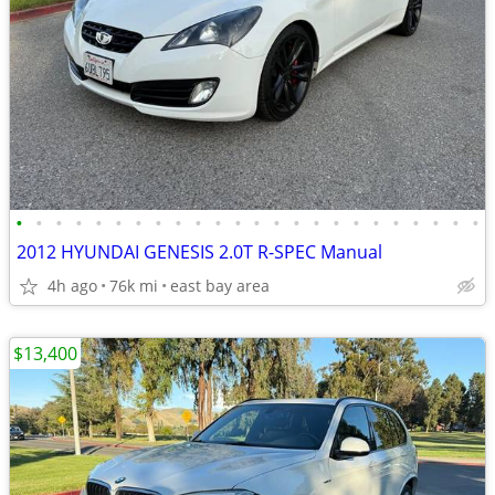
•
•
•
•
•
•
•
•
•
•
•
•
•
•
•
•
•
•
•
•
•
•
•
•
2012 HYUNDAI GENESIS 2.0T R-SPEC Manual
4h ago
76k mi
east bay area
$13,400