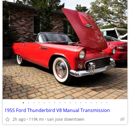
•
•
•
•
•
•
•
•
•
•
•
•
•
•
•
•
•
1955 Ford Thunderbird V8 Manual Transmission
2h ago
119k mi
san jose downtown