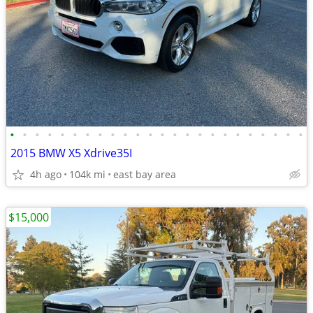
•
•
•
•
•
•
•
•
•
•
•
•
•
•
•
•
•
•
•
•
•
•
•
•
2015 BMW X5 Xdrive35I
4h ago
104k mi
east bay area
$15,000