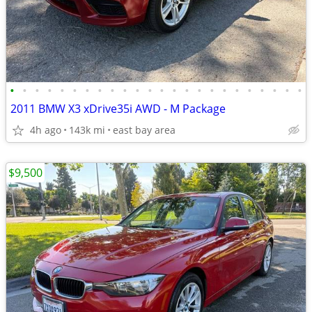
•
•
•
•
•
•
•
•
•
•
•
•
•
•
•
•
•
•
•
•
•
•
•
•
2011 BMW X3 xDrive35i AWD - M Package
4h ago
143k mi
east bay area
$9,500