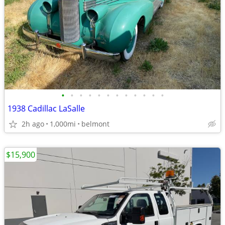
•
•
•
•
•
•
•
•
•
•
•
•
1938 Cadillac LaSalle
2h ago
1,000mi
belmont
$15,900