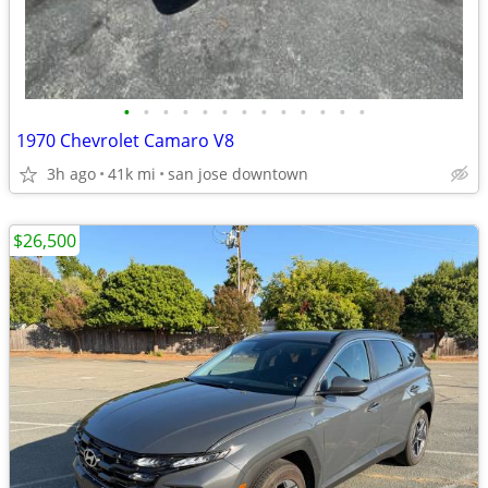
•
•
•
•
•
•
•
•
•
•
•
•
•
1970 Chevrolet Camaro V8
3h ago
41k mi
san jose downtown
$26,500