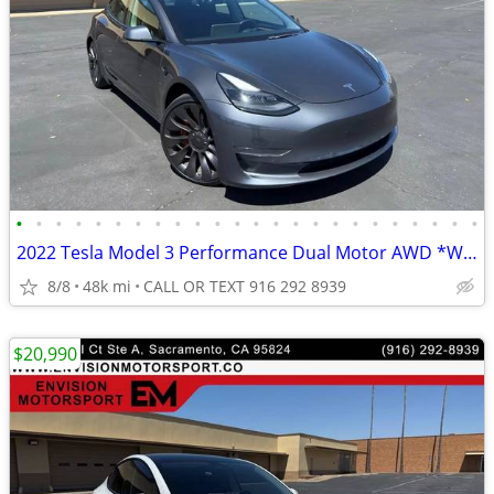
•
•
•
•
•
•
•
•
•
•
•
•
•
•
•
•
•
•
•
•
•
•
•
•
2022 Tesla Model 3 Performance Dual Motor AWD *WE FINANCE*
8/8
48k mi
CALL OR TEXT 916 292 8939
$20,990