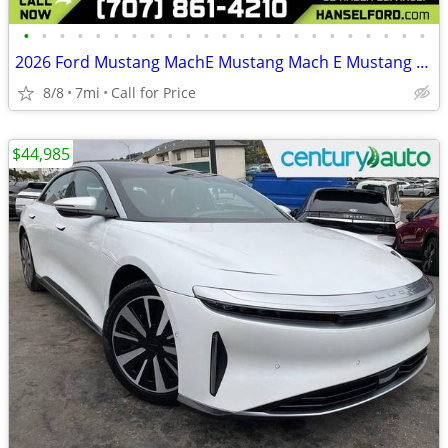
•
•
•
•
•
•
•
•
•
•
•
•
•
•
•
•
•
•
•
•
•
•
•
2026 Ford Mustang MachE Mustang Mach E Mustang Mach-E Premium FOR ONLY
8/8
7mi
Call for Price
$44,985