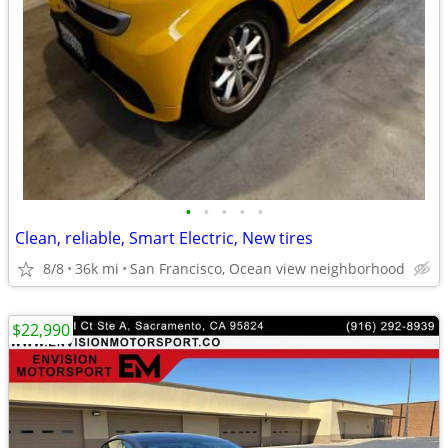
•
•
•
•
•
Clean, reliable, Smart Electric, New tires
8/8
36k mi
San Francisco, Ocean view neighborhood
$22,990