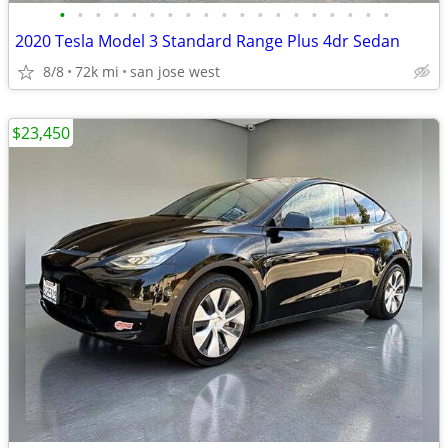
•
•
•
•
•
•
•
•
•
•
•
•
•
•
•
•
•
•
•
2020 Tesla Model 3 Standard Range Plus 4dr Sedan
8/8
72k mi
san jose west
$23,450