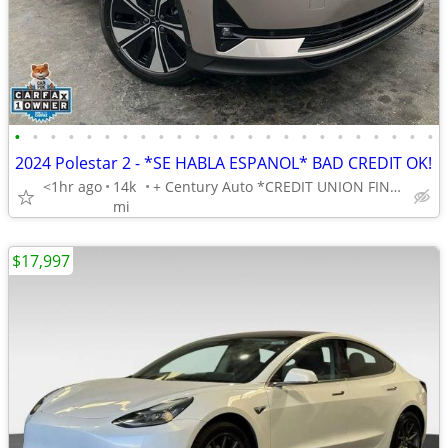
•
•
•
•
•
•
•
•
•
•
•
•
•
•
•
•
•
•
•
•
•
•
•
•
2024 Polestar 2 - *SE HABLA ESPANOL* BAD CREDIT OK!
<1hr ago
14k
+ Century Auto *CREDIT UNION FINANCING AVAILABLE!*
mi
$17,997