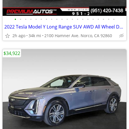
•
•
•
•
•
•
•
•
•
•
•
•
•
•
•
•
•
•
•
•
2022 Tesla Model Y Long Range SUV AWD All Wheel Drive Electric
2h ago
34k mi
2100 Hamner Ave. Norco, CA 92860
$34,922