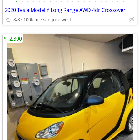
•
•
•
•
•
•
•
•
•
•
•
•
•
•
•
•
•
•
•
•
2020 Tesla Model Y Long Range AWD 4dr Crossover
8/8
100k mi
san jose west
$12,300