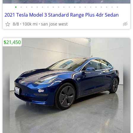
•
•
•
•
•
•
•
•
•
•
•
•
•
•
•
•
•
•
•
•
2021 Tesla Model 3 Standard Range Plus 4dr Sedan
8/8
100k mi
san jose west
$21,450