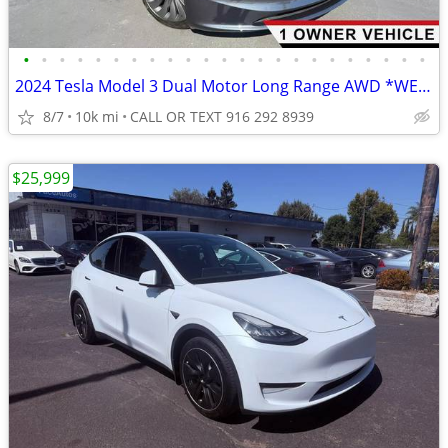
•
•
•
•
•
•
•
•
•
•
•
•
•
•
•
•
•
•
•
•
•
•
•
2024 Tesla Model 3 Dual Motor Long Range AWD *WE FINANCE* *1 OWNER*
8/7
10k mi
CALL OR TEXT 916 292 8939
$25,999