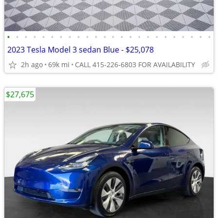
•
•
•
•
•
•
•
•
•
•
•
•
•
•
•
•
•
•
•
•
•
•
•
•
2023 Tesla Model 3 sedan Blue - $25,078
2h ago
69k mi
CALL 415-226-6803 FOR AVAILABILITY
$27,675