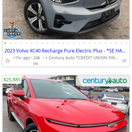
•
•
•
•
•
•
•
•
•
•
•
•
•
•
•
•
•
•
•
•
•
•
•
•
2023 Volvo XC40 Recharge Pure Electric Plus - *SE HABLA ESPANOL* BAD CREDIT OK!
<1hr ago
24k
+ Century Auto *CREDIT UNION FINANCING AVAILABLE!*
mi
$25,885