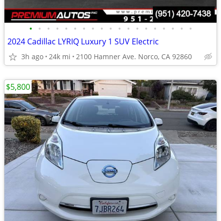
•
•
•
•
•
•
•
•
•
•
•
•
•
•
•
•
•
•
•
2024 Cadillac LYRIQ Luxury 1 SUV Electric
3h ago
24k mi
2100 Hamner Ave. Norco, CA 92860
$5,800