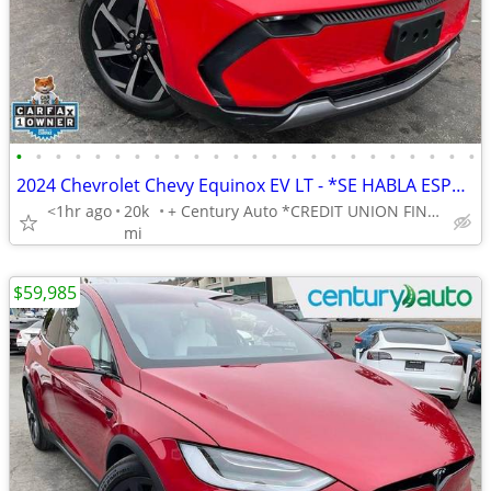
•
•
•
•
•
•
•
•
•
•
•
•
•
•
•
•
•
•
•
•
•
•
•
•
2024 Chevrolet Chevy Equinox EV LT - *SE HABLA ESPANOL* BAD CREDIT OK!
<1hr ago
20k
+ Century Auto *CREDIT UNION FINANCING AVAILABLE!*
mi
$59,985