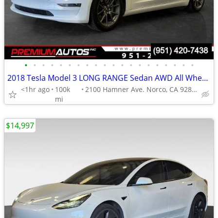
•
•
•
•
•
•
•
•
•
•
•
•
•
•
•
•
•
•
•
•
2018 Tesla Model 3 LONG RANGE Sedan AWD All Wheel Drive Electric
<1hr ago
100k
2100 Hamner Ave. Norco, CA 92860
mi
$14,997