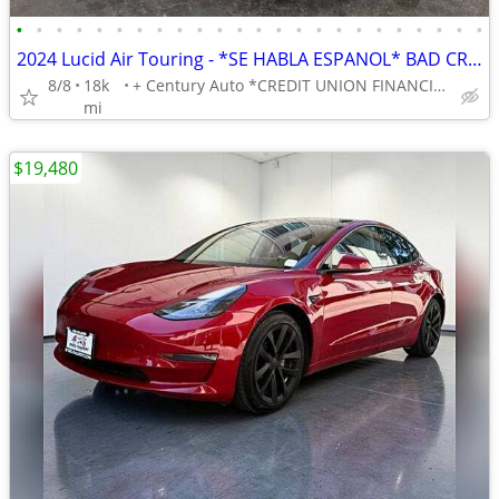
•
•
•
•
•
•
•
•
•
•
•
•
•
•
•
•
•
•
•
•
•
•
•
•
2024 Lucid Air Touring - *SE HABLA ESPANOL* BAD CREDIT OK!
8/8
18k
+ Century Auto *CREDIT UNION FINANCING AVAILABLE!*
mi
$19,480