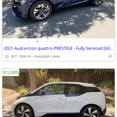
•
•
•
•
•
•
•
•
•
•
2021 Audi e-tron quattro PRESTIGE - Fully Serviced (60k Service Done)
8/7
56k mi
mountain view
$12,000