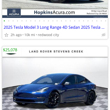
•
•
•
•
•
•
•
•
•
•
•
•
•
•
•
•
•
•
•
•
•
•
•
•
2025 Tesla Model 3 Long Range 4D Sedan 2025 Tesla Model 3 Electric Mot
2h ago
10k mi
redwood city
$25,078