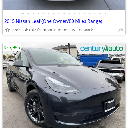
•
•
•
•
•
•
•
•
•
•
•
•
•
•
•
•
•
2015 Nissan Leaf (One Owner/80 Miles Range)
8/8
33k mi
fremont / union city / newark
$35,985