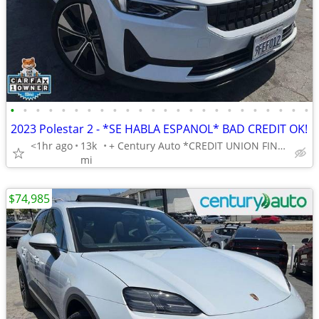
•
•
•
•
•
•
•
•
•
•
•
•
•
•
•
•
•
•
•
•
•
•
•
•
2023 Polestar 2 - *SE HABLA ESPANOL* BAD CREDIT OK!
<1hr ago
13k
+ Century Auto *CREDIT UNION FINANCING AVAILABLE!*
mi
$74,985