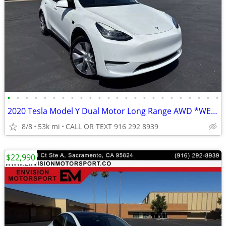
•
•
•
•
•
•
•
•
•
•
•
•
•
•
•
•
•
•
•
•
•
•
•
•
2020 Tesla Model Y Dual Motor Long Range AWD *WE FINANCE*
8/8
53k mi
CALL OR TEXT 916 292 8939
$22,990