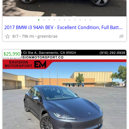
•
•
•
•
•
•
•
•
•
•
•
2017 BMW i3 94Ah BEV - Excellent Condition, Full Battery Capacity
8/7
79k mi
greenbrae
$25,990