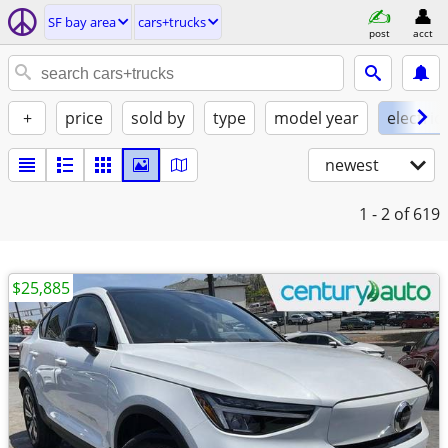
SF bay area
cars+trucks
post
acct
+
price
sold by
type
model year
electric
newest
1 - 2
of 619
$25,885