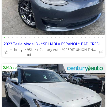
•
•
•
•
•
•
•
•
•
•
•
•
•
•
•
•
•
•
•
•
•
•
•
•
2023 Tesla Model 3 - *SE HABLA ESPANOL* BAD CREDIT OK!
<1hr ago
95k
+ Century Auto *CREDIT UNION FINANCING AVAILABLE!*
mi
$24,985