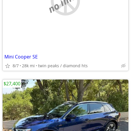
Mini Cooper SE
8/7
28k mi
twin peaks / diamond hts
$27,400