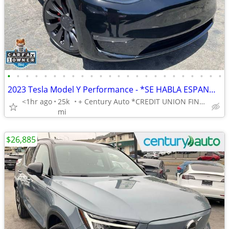
•
•
•
•
•
•
•
•
•
•
•
•
•
•
•
•
•
•
•
•
•
•
•
•
2023 Tesla Model Y Performance - *SE HABLA ESPANOL* BAD CREDIT OK!
<1hr ago
25k
+ Century Auto *CREDIT UNION FINANCING AVAILABLE!*
mi
$26,885