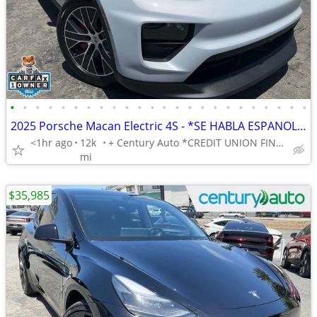
•
•
•
•
•
•
•
•
•
•
•
•
•
•
•
•
•
•
•
•
•
•
•
•
2025 Porsche Macan Electric 4S - *SE HABLA ESPANOL* BAD CREDIT OK!
<1hr ago
12k
+ Century Auto *CREDIT UNION FINANCING AVAILABLE!*
mi
$35,985