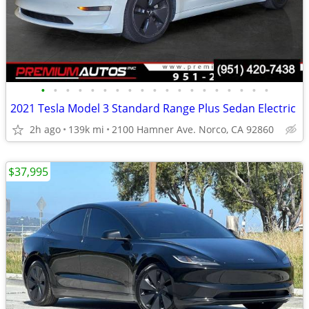
•
•
•
•
•
•
•
•
•
•
•
•
•
•
•
•
•
•
•
2021 Tesla Model 3 Standard Range Plus Sedan Electric
2h ago
139k mi
2100 Hamner Ave. Norco, CA 92860
$37,995