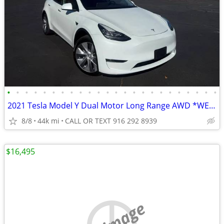
•
•
•
•
•
•
•
•
•
•
•
•
•
•
•
•
•
•
•
•
•
•
•
•
2021 Tesla Model Y Dual Motor Long Range AWD *WE FINANCE*
8/8
44k mi
CALL OR TEXT 916 292 8939
$16,495
no image