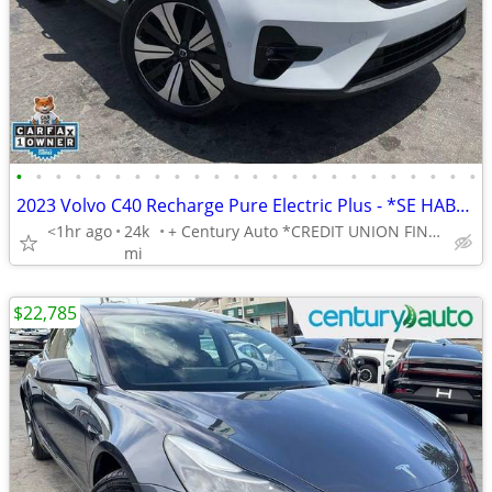
•
•
•
•
•
•
•
•
•
•
•
•
•
•
•
•
•
•
•
•
•
•
•
•
2023 Volvo C40 Recharge Pure Electric Plus - *SE HABLA ESPANOL* BAD CREDIT OK!
<1hr ago
24k
+ Century Auto *CREDIT UNION FINANCING AVAILABLE!*
mi
$22,785