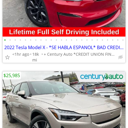
•
•
•
•
•
•
•
•
•
•
•
•
•
•
•
•
•
•
•
•
•
•
•
•
2022 Tesla Model X - *SE HABLA ESPANOL* BAD CREDIT OK!
<1hr ago
18k
+ Century Auto *CREDIT UNION FINANCING AVAILABLE!*
mi
$25,985