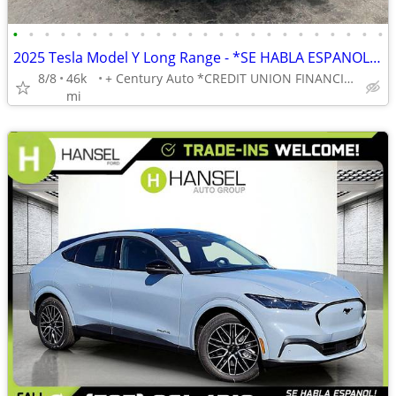
•
•
•
•
•
•
•
•
•
•
•
•
•
•
•
•
•
•
•
•
•
•
•
•
2025 Tesla Model Y Long Range - *SE HABLA ESPANOL* BAD CREDIT OK!
8/8
46k
+ Century Auto *CREDIT UNION FINANCING AVAILABLE!*
mi