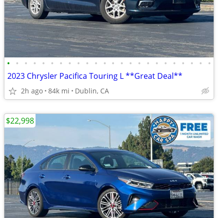
•
•
•
•
•
•
•
•
•
•
•
•
•
•
•
•
•
•
•
•
•
•
•
•
2023 Chrysler Pacifica Touring L **Great Deal**
2h ago
84k mi
Dublin, CA
$22,998