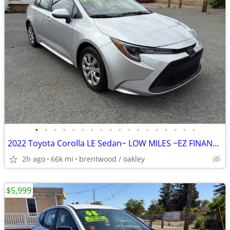
•
•
•
•
•
•
•
•
•
•
•
•
•
•
•
•
•
•
2022 Toyota Corolla LE Sedan~ LOW MILES ~EZ FINANCE PLANS~
2h ago
66k mi
brentwood / oakley
$5,999