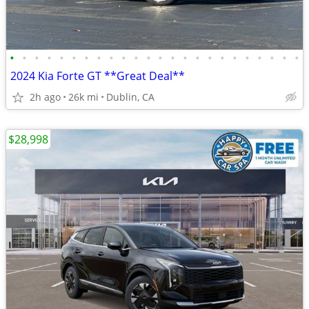
•
•
•
•
•
•
•
•
•
•
•
•
•
•
•
•
•
•
•
•
•
•
•
•
2024 Kia Forte GT **Great Deal**
2h ago
26k mi
Dublin, CA
$28,998