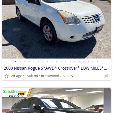
•
•
•
•
•
•
•
•
•
•
•
•
•
•
•
•
•
•
•
2008 Nissan Rogue S*AWD* Crossover* LOW MILES*WE FINANCE ALL CREDIT~
2h ago
150k mi
brentwood / oakley
$56,988