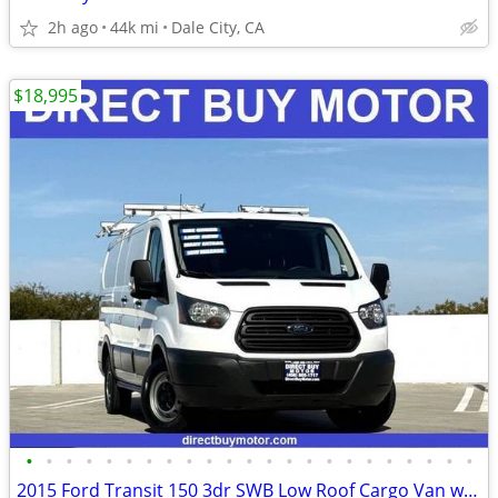
2h ago
44k mi
Dale City, CA
$18,995
•
•
•
•
•
•
•
•
•
•
•
•
•
•
•
•
•
•
•
•
•
•
•
2015 Ford Transit 150 3dr SWB Low Roof Cargo Van w/60/40 Passenger Si