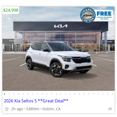
$24,998
•
•
•
•
•
•
•
•
•
•
•
•
•
•
•
•
•
•
•
•
•
•
•
•
2026 Kia Seltos S **Great Deal**
2h ago
3,889mi
Dublin, CA