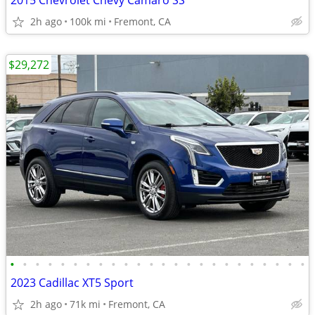
2015 Chevrolet Chevy Camaro SS
2h ago
100k mi
Fremont, CA
$29,272
•
•
•
•
•
•
•
•
•
•
•
•
•
•
•
•
•
•
•
•
•
•
•
•
2023 Cadillac XT5 Sport
2h ago
71k mi
Fremont, CA