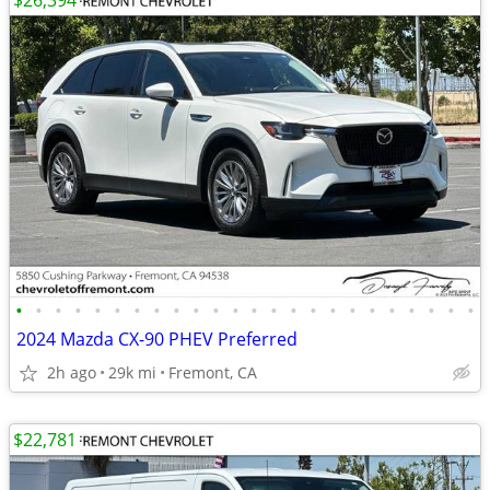
$26,394
•
•
•
•
•
•
•
•
•
•
•
•
•
•
•
•
•
•
•
•
•
•
•
•
2024 Mazda CX-90 PHEV Preferred
2h ago
29k mi
Fremont, CA
$22,781