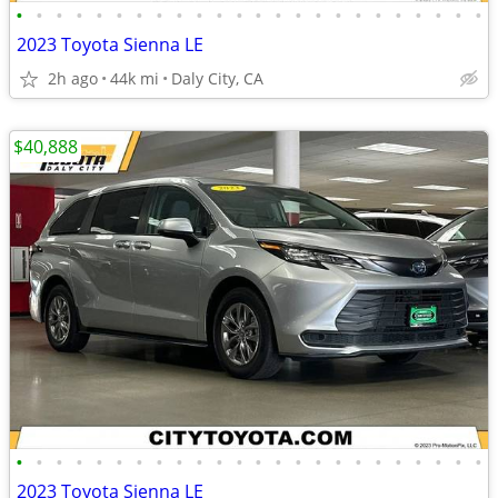
•
•
•
•
•
•
•
•
•
•
•
•
•
•
•
•
•
•
•
•
•
•
•
•
2023 Toyota Sienna LE
2h ago
44k mi
Daly City, CA
$40,888
•
•
•
•
•
•
•
•
•
•
•
•
•
•
•
•
•
•
•
•
•
•
•
•
2023 Toyota Sienna LE