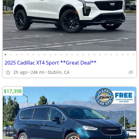
•
•
•
•
•
•
•
•
•
•
•
•
•
•
•
•
•
•
•
•
•
•
•
•
2025 Cadillac XT4 Sport **Great Deal**
2h ago
24k mi
Dublin, CA
$17,398