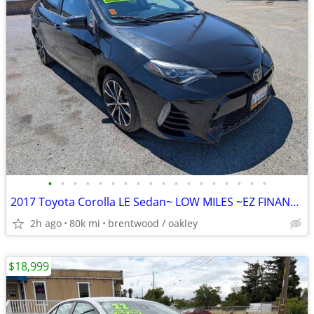
•
•
•
•
•
•
•
•
•
•
•
•
•
•
•
•
•
•
2017 Toyota Corolla LE Sedan~ LOW MILES ~EZ FINANCE PLANS~
2h ago
80k mi
brentwood / oakley
$18,999