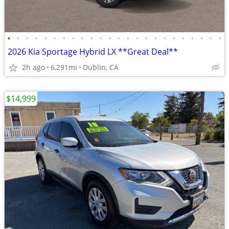
•
•
•
•
•
•
•
•
•
•
•
•
•
•
•
•
•
•
•
•
•
•
•
•
2026 Kia Sportage Hybrid LX **Great Deal**
2h ago
6,291mi
Dublin, CA
$14,999