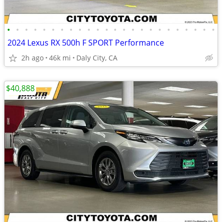
•
•
•
•
•
•
•
•
•
•
•
•
•
•
•
•
•
•
•
•
•
•
•
•
2024 Lexus RX 500h F SPORT Performance
2h ago
46k mi
Daly City, CA
$40,888