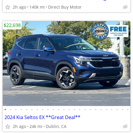
2h ago
140k mi
Direct Buy Motor
$22,698
•
•
•
•
•
•
•
•
•
•
•
•
•
•
•
•
•
•
•
•
•
•
•
•
2024 Kia Seltos EX **Great Deal**
2h ago
24k mi
Dublin, CA