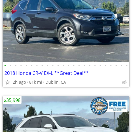
•
•
•
•
•
•
•
•
•
•
•
•
•
•
•
•
•
•
•
•
•
•
•
•
2018 Honda CR-V EX-L **Great Deal**
2h ago
81k mi
Dublin, CA
$35,998