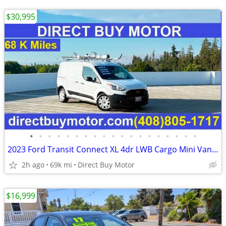
$30,995
•
•
•
•
•
•
•
•
•
•
•
•
•
•
•
•
•
•
•
2023 Ford Transit Connect XL 4dr LWB Cargo Mini Van w/Rear Doors Carg
2h ago
69k mi
Direct Buy Motor
$16,999