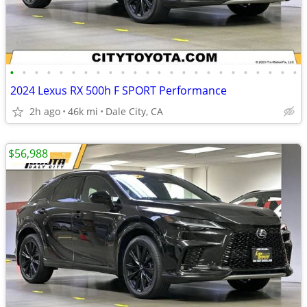
•
•
•
•
•
•
•
•
•
•
•
•
•
•
•
•
•
•
•
•
•
•
•
•
2024 Lexus RX 500h F SPORT Performance
2h ago
46k mi
Dale City, CA
$56,988