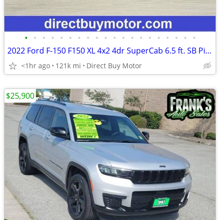
•
•
•
•
•
•
•
•
•
•
•
•
•
•
•
•
•
•
•
•
2022 Ford F-150 F150 XL 4x2 4dr SuperCab 6.5 ft. SB Pickup Truck
<1hr ago
121k mi
Direct Buy Motor
$25,900