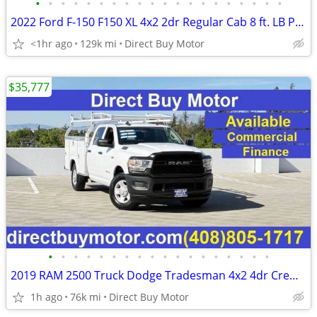
•
•
•
•
•
•
•
•
•
•
•
•
•
•
•
•
•
•
•
•
2022 Ford F-150 F150 XL 4x2 2dr Regular Cab 8 ft. LB Pickup Truck
<1hr ago
129k mi
Direct Buy Motor
$35,777
•
•
•
•
•
•
•
•
•
•
•
•
•
•
•
•
•
•
2019 RAM 2500 Truck Dodge Tradesman 4x2 4dr Crew Cab 8 ft. LB Pickup C
1h ago
76k mi
Direct Buy Motor