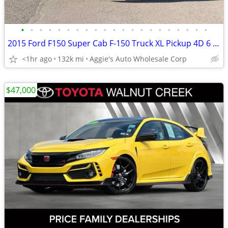
•
•
•
•
•
•
•
•
•
•
•
•
•
•
•
•
•
•
•
•
•
2015 Ford F150 Super Cab F-150 Truck XL Pickup 4D 6 1/2 ft Pickup
<1hr ago
132k mi
Aggie's Auto Wholesale Corp
$47,000