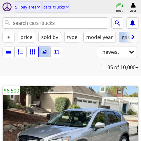
SF bay area
cars+trucks
post
acct
+
price
sold by
type
model year
gas
newest
1 - 35
of 10,000+
$6,500