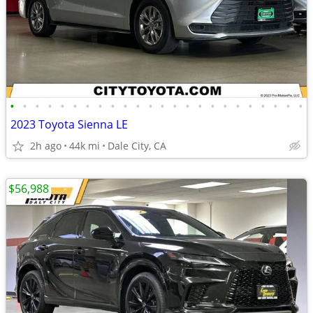
•
•
•
•
•
•
•
•
•
•
•
•
•
•
•
•
•
•
•
•
•
•
•
•
2023 Toyota Sienna LE
2h ago
44k mi
Dale City, CA
$56,988