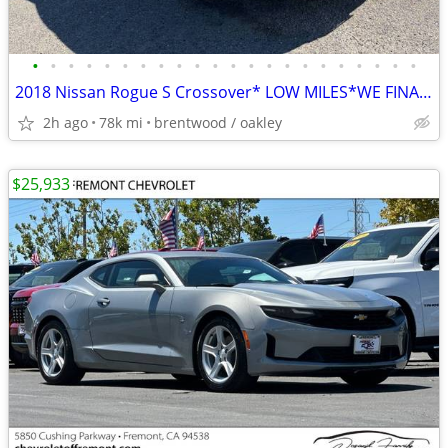
•
•
•
•
•
•
•
•
•
•
•
•
•
•
•
•
•
•
•
•
•
•
2018 Nissan Rogue S Crossover* LOW MILES*WE FINANCE ALL CREDIT~
2h ago
78k mi
brentwood / oakley
$25,933