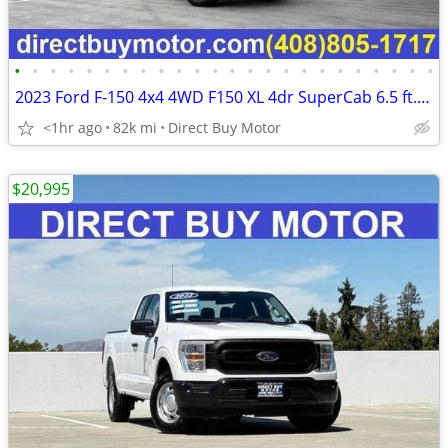
•
•
•
•
•
•
•
•
•
•
•
•
•
•
•
•
•
•
•
•
•
•
•
•
2023 Ford F-150 4x4 4WD F150 XL 4dr SuperCab 6.5 ft. SB Pickup Truck
<1hr ago
82k mi
Direct Buy Motor
$20,995