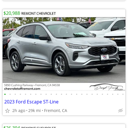
$20,988
•
•
•
•
•
•
•
•
•
•
•
•
•
•
•
•
•
•
•
•
•
•
•
•
2023 Ford Escape ST-Line
2h ago
29k mi
Fremont, CA