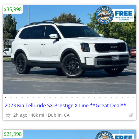
$35,998
•
•
•
•
•
•
•
•
•
•
•
•
•
•
•
•
•
•
•
•
•
•
•
•
2023 Kia Telluride SX-Prestige X-Line **Great Deal**
2h ago
40k mi
Dublin, CA
$21,998