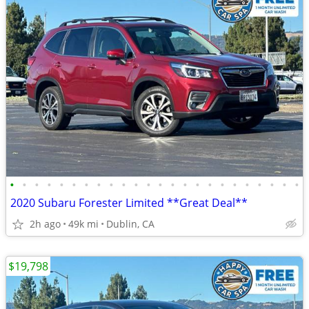
•
•
•
•
•
•
•
•
•
•
•
•
•
•
•
•
•
•
•
•
•
•
•
•
2020 Subaru Forester Limited **Great Deal**
2h ago
49k mi
Dublin, CA
$19,798