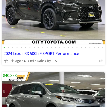
•
•
•
•
•
•
•
•
•
•
•
•
•
•
•
•
•
•
•
•
•
•
•
•
2024 Lexus RX 500h F SPORT Performance
2h ago
46k mi
Dale City, CA
$40,888