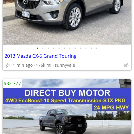
•
•
•
•
•
•
•
•
•
•
•
•
2013 Mazda CX-5 Grand Touring
1 min ago
176k mi
sunnyvale
$32,777