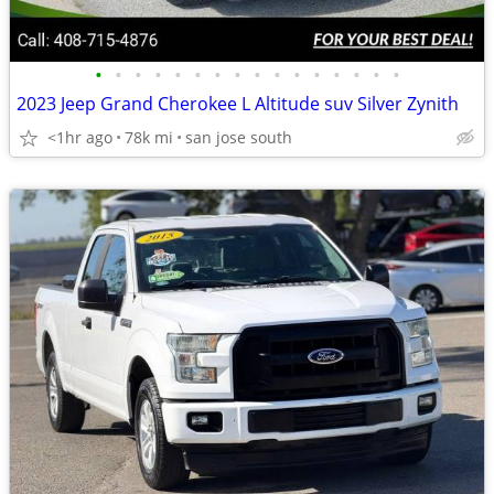
•
•
•
•
•
•
•
•
•
•
•
•
•
•
•
•
2023 Jeep Grand Cherokee L Altitude suv Silver Zynith
<1hr ago
78k mi
san jose south