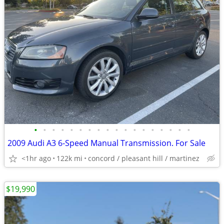
•
•
•
•
•
•
•
•
•
•
•
•
•
•
•
•
•
•
2009 Audi A3 6-Speed Manual Transmission. For Sale
<1hr ago
122k mi
concord / pleasant hill / martinez
$19,990