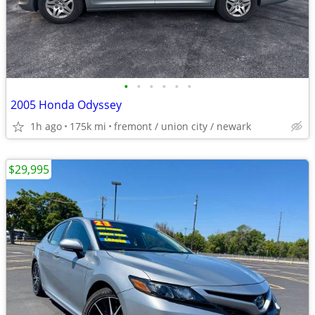
•
•
•
•
•
•
2005 Honda Odyssey
1h ago
175k mi
fremont / union city / newark
$29,995