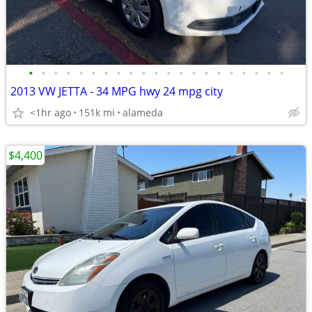
•
•
•
•
•
•
•
•
•
•
•
•
•
•
•
•
•
•
•
•
•
2013 VW JETTA - 34 MPG hwy 24 mpg city
<1hr ago
151k mi
alameda
$4,400