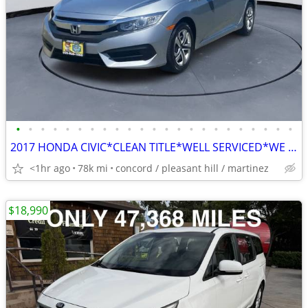
•
•
•
•
•
•
•
•
•
•
•
•
•
•
•
•
•
•
•
•
•
•
•
2017 HONDA CIVIC*CLEAN TITLE*WELL SERVICED*WE FINANCE*GOOD CARFAX*
<1hr ago
78k mi
concord / pleasant hill / martinez
$18,990