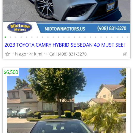
•
•
•
•
•
•
•
•
•
•
•
•
•
•
•
•
•
•
•
•
•
•
•
•
2023 TOYOTA CAMRY HYBRID SE SEDAN 4D MUST SEE!
1h ago
41k mi
+ Call (408) 831-3270
$6,500