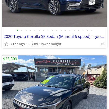
•
•
•
•
•
•
•
•
•
•
•
•
•
•
•
•
•
•
2020 Toyota Corolla SE Sedan (Manual 6-speed) - good condition
<1hr ago
65k mi
lower haight
$23,599