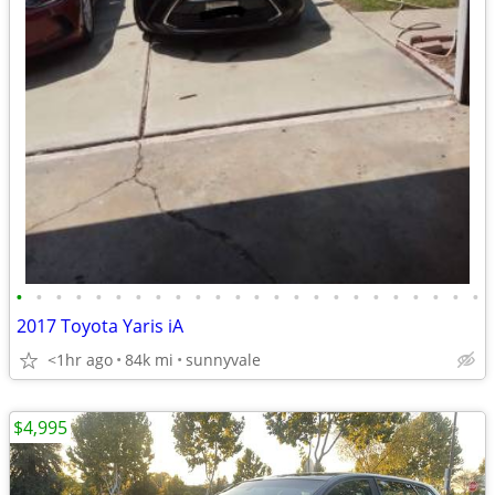
•
•
•
•
•
•
•
•
•
•
•
•
•
•
•
•
•
•
•
•
•
•
•
•
2017 Toyota Yaris iA
<1hr ago
84k mi
sunnyvale
$4,995