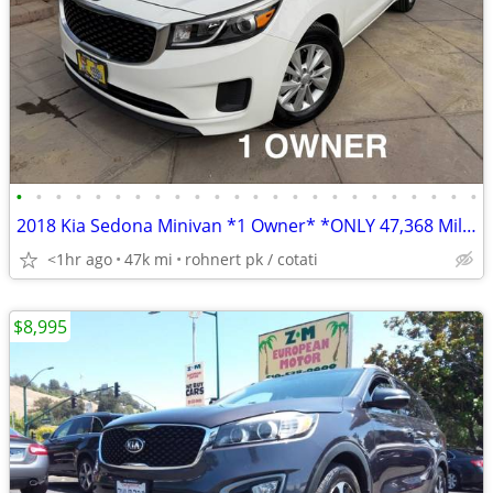
•
•
•
•
•
•
•
•
•
•
•
•
•
•
•
•
•
•
•
•
•
•
•
•
2018 Kia Sedona Minivan *1 Owner* *ONLY 47,368 Miles*
<1hr ago
47k mi
rohnert pk / cotati
$8,995