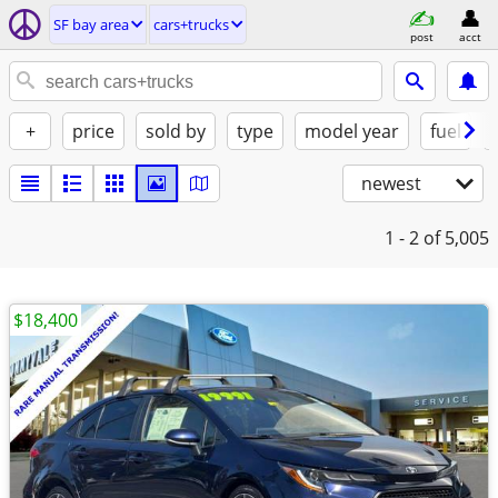
SF bay area
cars+trucks
post
acct
+
price
sold by
type
model year
fuel
newest
1 - 2
of 5,005
$18,400