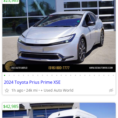
$25,985
•
•
•
•
•
•
•
•
•
•
•
•
•
•
•
•
•
•
•
•
•
•
•
•
2024 Toyota Prius Prime XSE
1h ago
24k mi
+ Used Auto World
$42,985