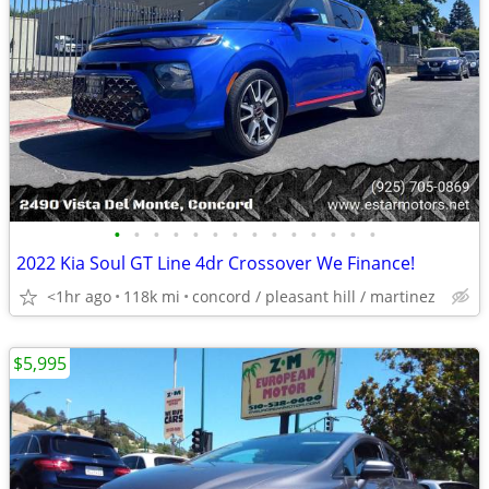
•
•
•
•
•
•
•
•
•
•
•
•
•
•
2022 Kia Soul GT Line 4dr Crossover We Finance!
<1hr ago
118k mi
concord / pleasant hill / martinez
$5,995