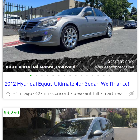
•
•
•
•
•
•
•
•
•
•
•
•
•
•
•
2012 Hyundai Equus Ultimate 4dr Sedan We Finance!
<1hr ago
62k mi
concord / pleasant hill / martinez
$9,250