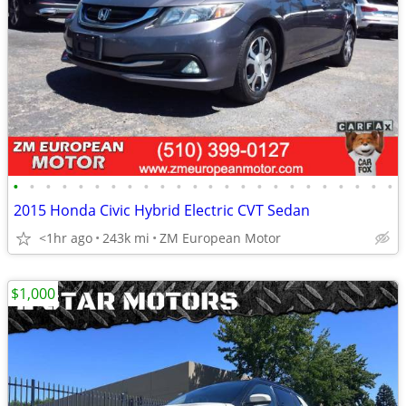
•
•
•
•
•
•
•
•
•
•
•
•
•
•
•
•
•
•
•
•
•
•
•
•
2015 Honda Civic Hybrid Electric CVT Sedan
<1hr ago
243k mi
ZM European Motor
$1,000