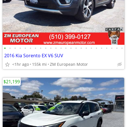
•
•
•
•
•
•
•
•
•
•
•
•
•
•
•
•
•
•
•
•
•
•
•
•
2016 Kia Sorento EX V6 SUV
<1hr ago
155k mi
ZM European Motor
$21,199