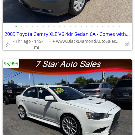
•
•
•
•
•
•
•
•
•
•
•
•
•
•
•
•
•
•
•
•
2009 Toyota Camry XLE V6 4dr Sedan 6A - Comes with Warranty!
<1hr ago
145k
+ www.BlackDiamondAutoSales.com
mi
$5,999