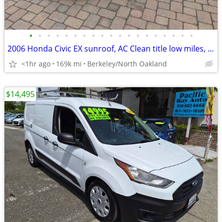
•
•
•
•
•
•
•
•
•
•
•
•
•
•
•
•
•
•
•
2006 Honda Civic EX sunroof, AC Clean title low miles, SMOG done
<1hr ago
169k mi
Berkeley/North Oakland
$14,495