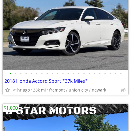
•
•
•
•
•
•
•
•
•
•
•
•
•
•
•
•
•
•
•
•
•
•
2018 Honda Accord Sport *37k Miles*
<1hr ago
38k mi
fremont / union city / newark
$1,000