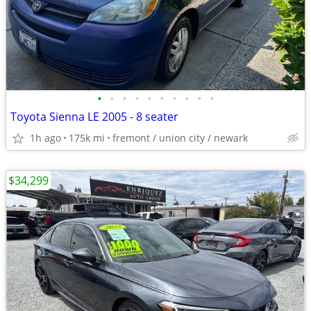
•
•
•
•
•
•
•
•
•
•
Toyota Sienna LE 2005 - 8 seater
1h ago
175k mi
fremont / union city / newark
$34,299