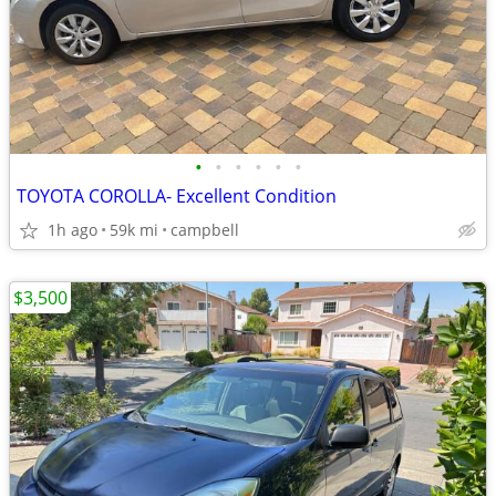
•
•
•
•
•
•
TOYOTA COROLLA- Excellent Condition
1h ago
59k mi
campbell
$3,500