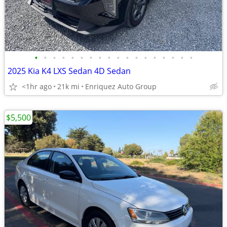
•
•
•
•
•
•
•
•
•
•
•
•
•
•
•
•
•
•
2025 Kia K4 LXS Sedan 4D Sedan
<1hr ago
21k mi
Enriquez Auto Group
$5,500