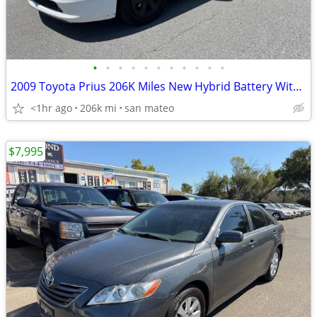
•
•
•
•
•
•
•
•
•
•
•
2009 Toyota Prius 206K Miles New Hybrid Battery With Warranty
<1hr ago
206k mi
san mateo
$7,995