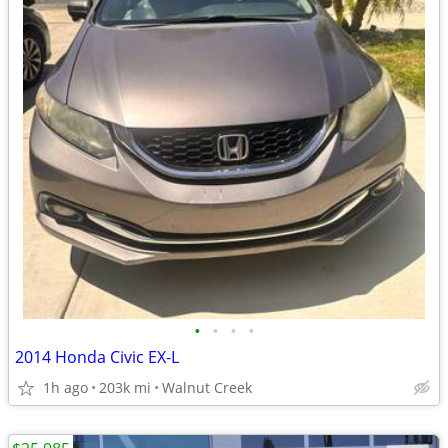
•
•
•
•
2014 Honda Civic EX-L
1h ago
203k mi
Walnut Creek