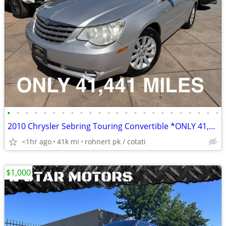
•
•
•
•
•
•
•
•
•
•
•
•
•
•
•
•
•
•
•
•
•
•
•
•
2010 Chrysler Sebring Touring Convertible *ONLY 41,441 Miles*
<1hr ago
41k mi
rohnert pk / cotati
$1,000