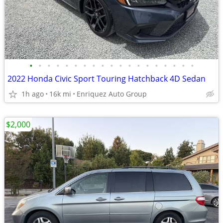
•
•
•
•
•
•
•
•
•
•
•
•
•
•
•
•
•
•
•
2022 Honda Civic Sport Touring Hatchback 4D Sedan
1h ago
16k mi
Enriquez Auto Group
$2,000