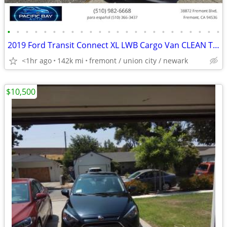
•
•
•
•
•
•
•
•
•
•
•
•
•
•
•
•
•
•
•
•
•
•
•
•
2019 Ford Transit Connect XL LWB Cargo Van CLEAN TITLE ONE OWNER
<1hr ago
142k mi
fremont / union city / newark
$10,500