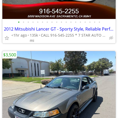
•
•
•
•
•
•
•
•
•
•
•
•
•
•
•
•
•
•
2012 Mitsubishi Lancer GT - Sporty Style, Reliable Performance.
<1hr ago
135k
CALL 916-545-2255 * 7 STAR AUTO SALES // 5000 MADISON AVE
mi
$3,500