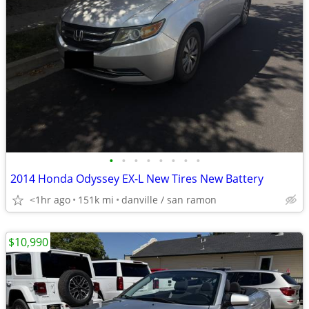
•
•
•
•
•
•
•
•
2014 Honda Odyssey EX-L New Tires New Battery
<1hr ago
151k mi
danville / san ramon
$10,990