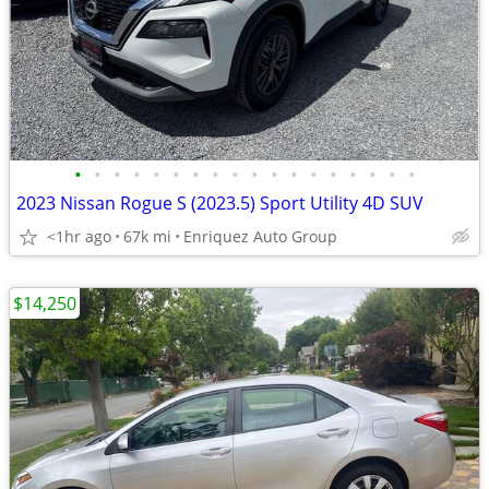
•
•
•
•
•
•
•
•
•
•
•
•
•
•
•
•
•
•
2023 Nissan Rogue S (2023.5) Sport Utility 4D SUV
<1hr ago
67k mi
Enriquez Auto Group
$14,250