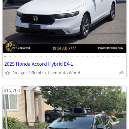
•
•
•
•
•
•
•
•
•
•
•
•
•
•
•
•
•
•
•
•
•
•
•
•
2025 Honda Accord Hybrid EX-L
2h ago
16k mi
+ Used Auto World
$10,700