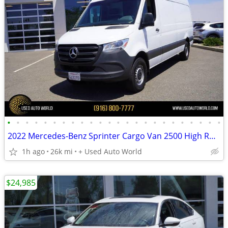
•
•
•
•
•
•
•
•
•
•
•
•
•
•
•
•
•
•
•
•
•
•
•
•
2022 Mercedes-Benz Sprinter Cargo Van 2500 High Roof V6 170 RWD
1h ago
26k mi
+ Used Auto World
$24,985