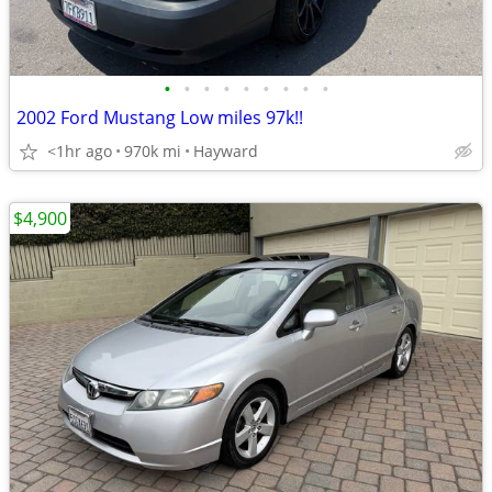
•
•
•
•
•
•
•
•
•
2002 Ford Mustang Low miles 97k!!
<1hr ago
970k mi
Hayward
$4,900