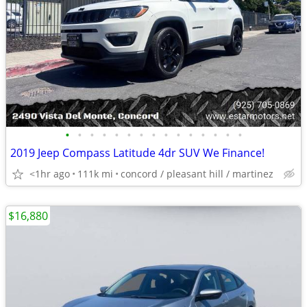
•
•
•
•
•
•
•
•
•
•
•
•
•
•
•
2019 Jeep Compass Latitude 4dr SUV We Finance!
<1hr ago
111k mi
concord / pleasant hill / martinez
$16,880