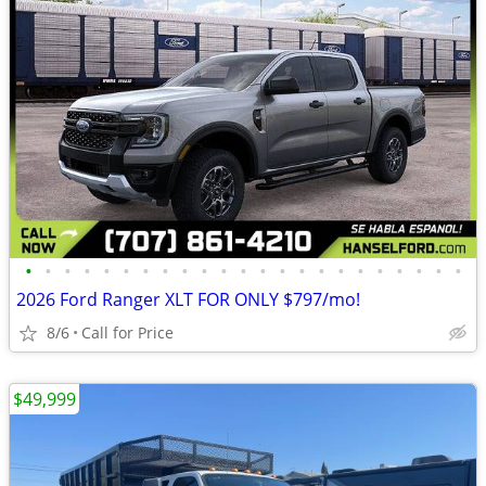
•
•
•
•
•
•
•
•
•
•
•
•
•
•
•
•
•
•
•
•
•
•
•
2026 Ford Ranger XLT FOR ONLY $797/mo!
8/6
Call for Price
$49,999