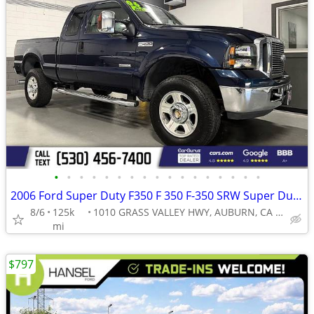
•
•
•
•
•
•
•
•
•
•
•
•
•
•
•
•
•
2006 Ford Super Duty F350 F 350 F-350 SRW Super Duty F 350 SRW Super D
8/6
125k
1010 GRASS VALLEY HWY, AUBURN, CA 95603
mi
$797