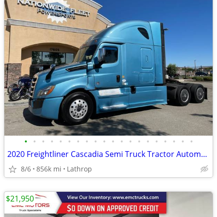
•
•
•
•
•
•
•
•
•
•
•
•
•
•
•
•
•
•
•
•
2020 Freightliner Cascadia Semi Truck Tractor Automatic 505 HP Sleeper
8/6
856k mi
Lathrop
$21,950