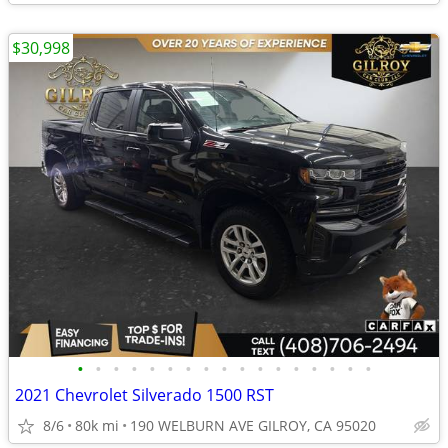
$30,998
•
•
•
•
•
•
•
•
•
•
•
•
•
•
•
•
•
2021 Chevrolet Silverado 1500 RST
8/6
80k mi
190 WELBURN AVE GILROY, CA 95020