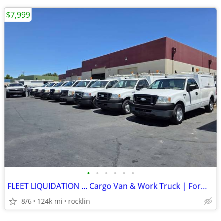
$7,999
•
•
•
•
•
•
FLEET LIQUIDATION ... Cargo Van & Work Truck | Former AT&T Fleet
8/6
124k mi
rocklin