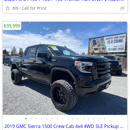
8/6
Call for Price
$39,999
•
•
•
•
•
•
•
•
•
•
•
•
•
•
•
•
2019 GMC Sierra 1500 Crew Cab 4x4 4WD SLE Pickup 4D 5 3/4 ft Truck