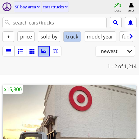
SF bay area
cars+trucks
post
acct
+
price
sold by
truck
model year
fuel
newest
1 - 2
of 1,214
$15,800