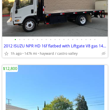
•
•
•
•
•
•
•
•
•
•
•
•
•
•
•
•
•
•
•
2012 ISUZU NPR HD 16f flatbed with Liftgate V8 gas 146k
1h ago
147k mi
hayward / castro valley
$12,800