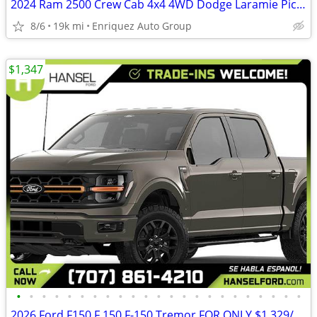
2024 Ram 2500 Crew Cab 4x4 4WD Dodge Laramie Pickup 4D 6 1/3 ft Truck
8/6
19k mi
Enriquez Auto Group
$1,347
•
•
•
•
•
•
•
•
•
•
•
•
•
•
•
•
•
•
•
•
•
•
•
2026 Ford F150 F 150 F-150 Tremor FOR ONLY $1,329/mo!