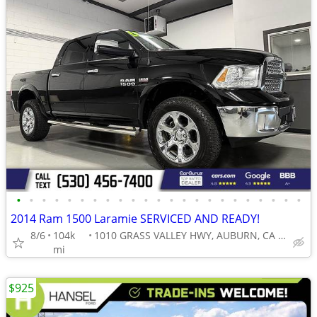
•
•
•
•
•
•
•
•
•
•
•
•
•
•
•
•
•
•
•
•
•
•
•
2014 Ram 1500 Laramie SERVICED AND READY!
8/6
104k
1010 GRASS VALLEY HWY, AUBURN, CA 95603
mi
$925