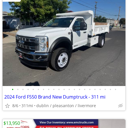
•
•
•
•
•
•
•
•
•
•
•
•
•
•
•
•
•
•
•
•
•
2024 Ford F550 Brand New Dumptruck - 311 mi
8/6
311mi
dublin / pleasanton / livermore
$13,950