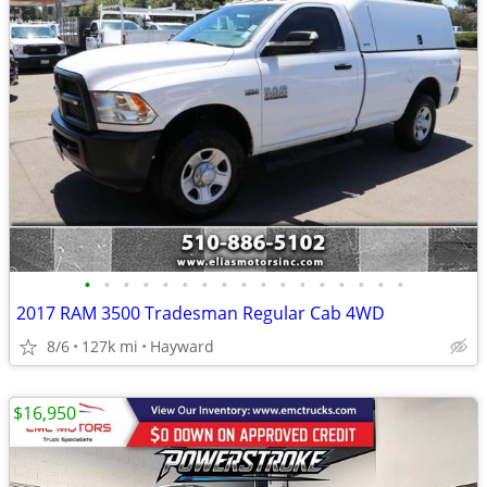
•
•
•
•
•
•
•
•
•
•
•
•
•
•
•
•
•
2017 RAM 3500 Tradesman Regular Cab 4WD
8/6
127k mi
Hayward
$16,950