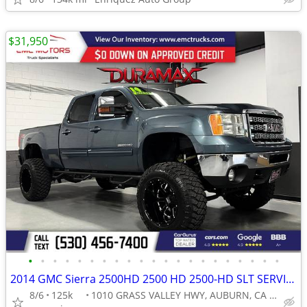
$31,950
•
•
•
•
•
•
•
•
•
•
•
•
•
•
•
•
•
•
•
•
•
2014 GMC Sierra 2500HD 2500 HD 2500-HD SLT SERVICED AND READY!
8/6
125k
1010 GRASS VALLEY HWY, AUBURN, CA 95603