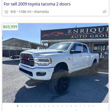
For sell 2009 toyota tacoma 2 doors
8/6
158k mi
Alameda
$69,999
•
•
•
•
•
•
•
•
•
•
•
•
•
•
•
•
•
•