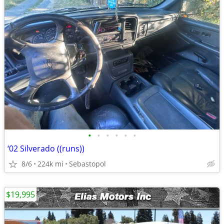
•
•
•
•
•
•
‘02 Silverado ((runs))
8/6
224k mi
Sebastopol
$19,995