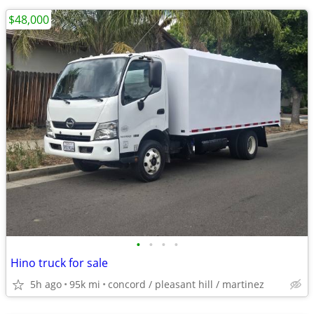
$48,000
•
•
•
•
Hino truck for sale
5h ago
95k mi
concord / pleasant hill / martinez