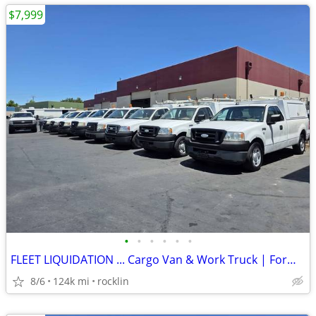
$7,999
•
•
•
•
•
•
FLEET LIQUIDATION ... Cargo Van & Work Truck | Former AT&T Fleet
8/6
124k mi
rocklin