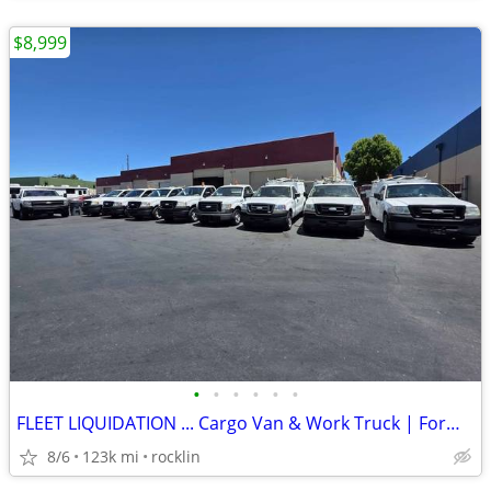
$8,999
•
•
•
•
•
•
FLEET LIQUIDATION ... Cargo Van & Work Truck | Former AT&T Fleet
8/6
123k mi
rocklin