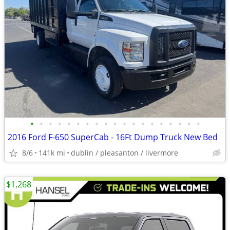
•
•
•
•
•
•
•
•
•
•
•
•
•
•
•
•
•
•
•
2016 Ford F-650 SuperCab - 16Ft Dump Truck New Bed
8/6
141k mi
dublin / pleasanton / livermore
$1,268