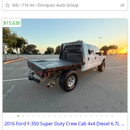
8/6
71k mi
Enriquez Auto Group
$15,630
•
•
•
•
•
•
•
•
•
•
•
•
•
•
•
•
•
•
•
2016 Ford F-350 Super Duty Crew Cab 4x4 Diesel 6.7L Flatbed