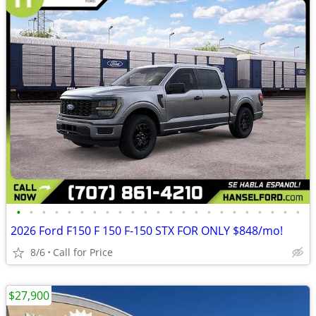
•
•
•
•
•
•
•
•
•
•
•
•
•
•
•
•
•
•
•
•
•
•
•
2026 Ford F150 F 150 F-150 STX FOR ONLY $848/mo!
8/6
Call for Price
$27,900