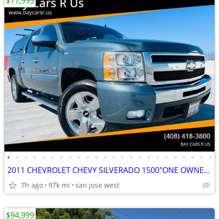
$17,995
•
•
•
•
•
•
•
•
•
•
•
•
•
•
•
•
•
•
•
•
•
•
•
•
2011 CHEVROLET CHEVY SILVERADO 1500"ONE OWNER"ONLY 96K MILES"WE FINANC
7h ago
97k mi
san jose west
$94,999