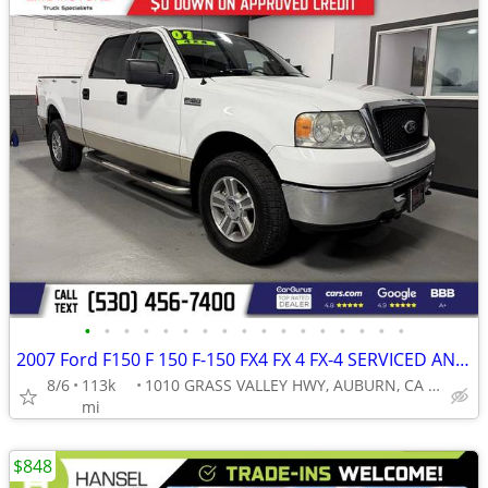
•
•
•
•
•
•
•
•
•
•
•
•
•
•
•
•
•
2007 Ford F150 F 150 F-150 FX4 FX 4 FX-4 SERVICED AND READY!
8/6
113k
1010 GRASS VALLEY HWY, AUBURN, CA 95603
mi
$848