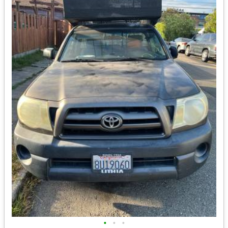
•
•
•