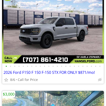
•
•
•
•
•
•
•
•
•
•
•
•
•
•
•
•
•
•
•
•
•
•
•
2026 Ford F150 F 150 F-150 STX FOR ONLY $871/mo!
8/6
Call for Price
$3,000