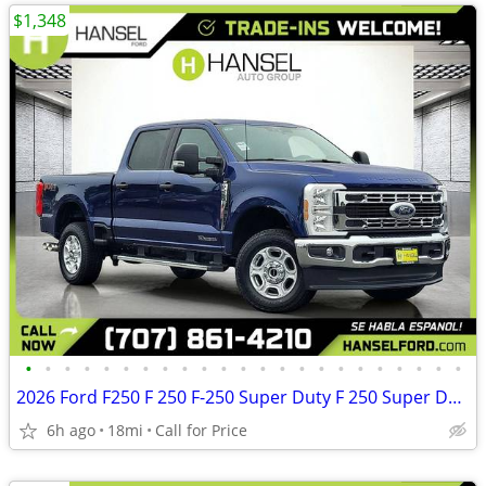
$1,348
•
•
•
•
•
•
•
•
•
•
•
•
•
•
•
•
•
•
•
•
•
•
•
2026 Ford F250 F 250 F-250 Super Duty F 250 Super Duty King Ranch FOR
6h ago
18mi
Call for Price