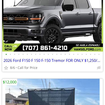
•
•
•
•
•
•
•
•
•
•
•
•
•
•
•
•
•
•
•
•
•
•
•
2026 Ford F150 F 150 F-150 Tremor FOR ONLY $1,250/mo!
8/6
Call for Price
$12,000