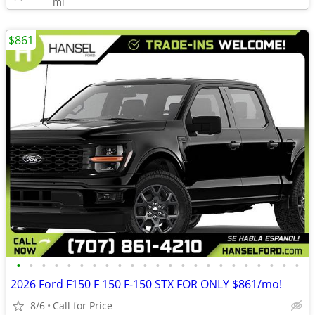
mi
$861
•
•
•
•
•
•
•
•
•
•
•
•
•
•
•
•
•
•
•
•
•
•
•
2026 Ford F150 F 150 F-150 STX FOR ONLY $861/mo!
8/6
Call for Price