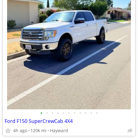
•
•
•
•
•
•
•
•
•
•
•
Ford F150 SuperCrewCab 4X4
4h ago
120k mi
Hayward