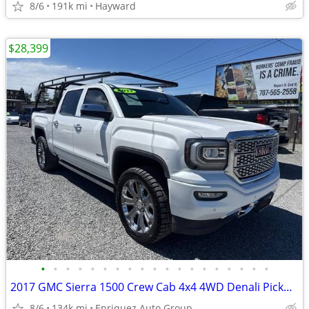
8/6
191k mi
Hayward
$28,399
•
•
•
•
•
•
•
•
•
•
•
•
•
•
•
•
•
•
•
2017 GMC Sierra 1500 Crew Cab 4x4 4WD Denali Pickup 4D 5 3/4 ft Truck
8/6
134k mi
Enriquez Auto Group