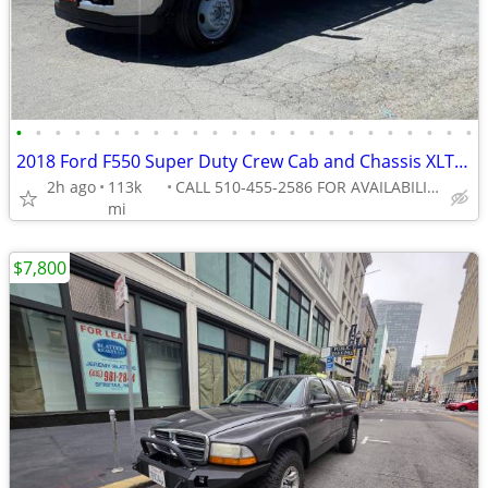
•
•
•
•
•
•
•
•
•
•
•
•
•
•
•
•
•
•
•
•
•
•
•
•
2018 Ford F550 Super Duty Crew Cab and Chassis XLT Cab and Chassis 4D
2h ago
113k
CALL 510-455-2586 FOR AVAILABILITY
mi
$7,800