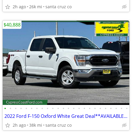
2h ago
26k mi
santa cruz co
$40,888
•
•
•
•
•
•
•
•
•
•
•
•
•
•
•
•
•
•
•
•
•
•
•
•
2022 Ford F-150 Oxford White Great Deal**AVAILABLE**
2h ago
38k mi
santa cruz co