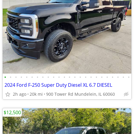
•
•
•
•
•
•
•
•
•
•
•
•
•
•
•
•
•
•
•
•
•
•
•
•
2024 Ford F-250 Super Duty Diesel XL 6.7 DIESEL
2h ago
20k mi
900 Tower Rd Mundelein, IL 60060
$12,500