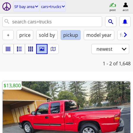
SF bay area
cars+trucks
post
acct
+
price
sold by
pickup
model year
fuel
newest
1 - 2
of 1,648
$13,800