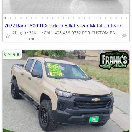
•
•
•
•
•
•
•
•
•
•
•
•
•
•
•
•
•
•
•
•
•
•
•
•
2022 Ram 1500 TRX pickup Billet Silver Metallic Clearcoat
2h ago
31k
CALL 408-458-9762 FOR CUSTOM PAYMENT
mi
$29,900