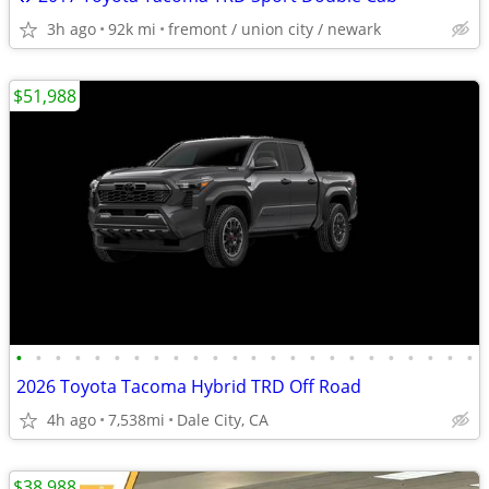
3h ago
92k mi
fremont / union city / newark
$51,988
•
•
•
•
•
•
•
•
•
•
•
•
•
•
•
•
•
•
•
•
•
•
•
•
2026 Toyota Tacoma Hybrid TRD Off Road
4h ago
7,538mi
Dale City, CA
$38,988