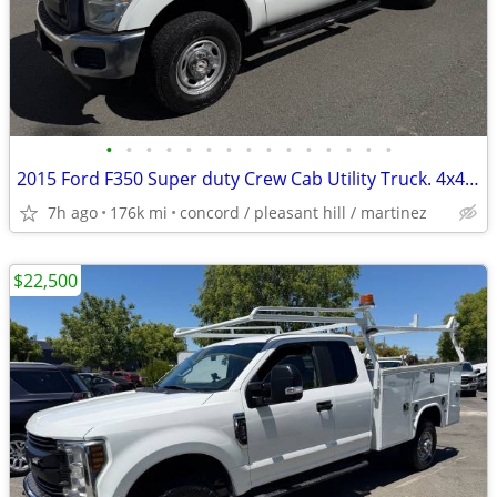
•
•
•
•
•
•
•
•
•
•
•
•
•
•
•
2015 Ford F350 Super duty Crew Cab Utility Truck. 4x4 Gas
7h ago
176k mi
concord / pleasant hill / martinez
$22,500