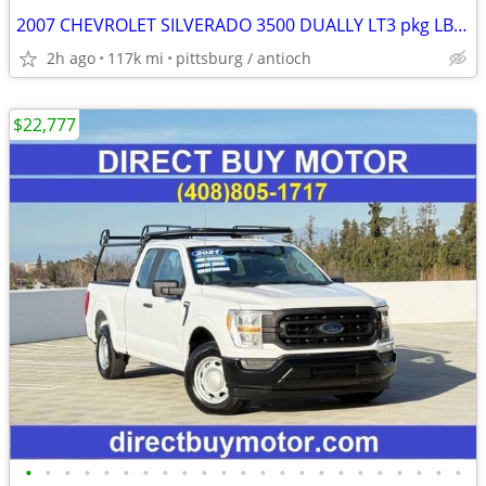
2007 CHEVROLET SILVERADO 3500 DUALLY LT3 pkg LBZ Motor
2h ago
117k mi
pittsburg / antioch
$22,777
•
•
•
•
•
•
•
•
•
•
•
•
•
•
•
•
•
•
•
•
•
•
•