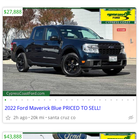
$27,888
•
•
•
•
•
•
•
•
•
•
•
•
•
•
•
•
•
•
•
•
•
•
•
•
2022 Ford Maverick Blue PRICED TO SELL!
2h ago
20k mi
santa cruz co
$43,888