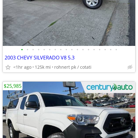
•
•
•
•
•
•
•
•
•
•
•
•
•
•
•
•
•
•
2003 CHEVY SILVERADO V8 5.3
<1hr ago
125k mi
rohnert pk / cotati
$25,985