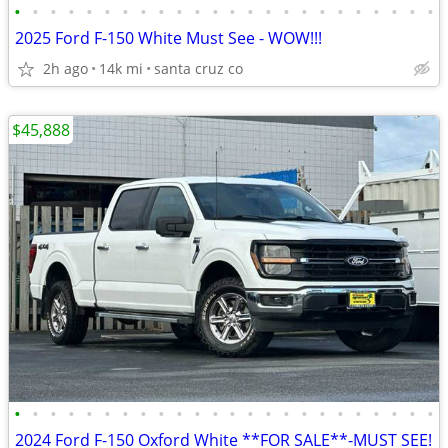
•
•
•
•
•
•
•
•
•
•
•
•
•
•
•
•
•
•
•
•
•
•
•
•
2025 Ford F-150 White Must See - WOW!!!
2h ago
14k mi
santa cruz co
$45,888
•
•
•
•
•
•
•
•
•
•
•
•
•
•
•
•
•
•
•
•
•
•
•
•
2024 Ford F-150 Oxford White **FOR SALE**-MUST SEE!