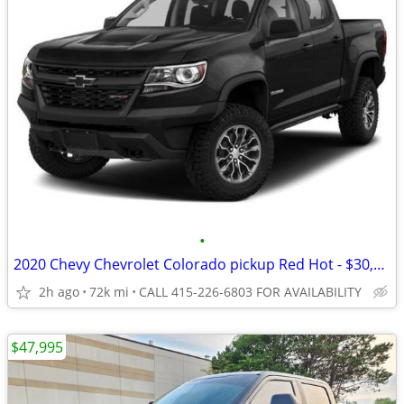
•
2020 Chevy Chevrolet Colorado pickup Red Hot - $30,078
2h ago
72k mi
CALL 415-226-6803 FOR AVAILABILITY
$47,995