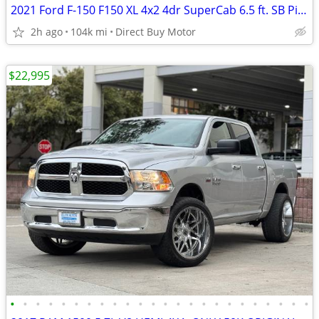
2021 Ford F-150 F150 XL 4x2 4dr SuperCab 6.5 ft. SB Pickup Truck
2h ago
104k mi
Direct Buy Motor
$22,995
•
•
•
•
•
•
•
•
•
•
•
•
•
•
•
•
•
•
•
•
•
•
•
•