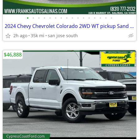
•
•
•
•
•
•
•
•
•
•
•
•
•
•
•
•
2024 Chevy Chevrolet Colorado 2WD WT pickup Sand Dune Metallic
2h ago
35k mi
san jose south
$46,888