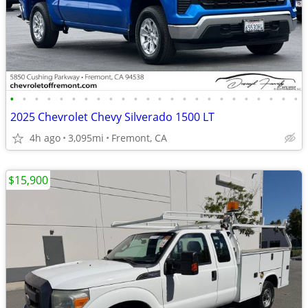
•
•
•
•
•
•
•
•
•
•
•
•
•
•
•
•
•
•
•
•
•
•
•
•
2025 Chevrolet Chevy Silverado 1500 LT
4h ago
3,095mi
Fremont, CA
$15,900