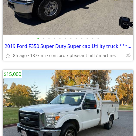
•
•
•
•
•
•
•
•
•
•
•
•
2019 Ford F350 Super Duty Super cab Utility truck ***4x4 Diesel***
8h ago
187k mi
concord / pleasant hill / martinez
$15,000