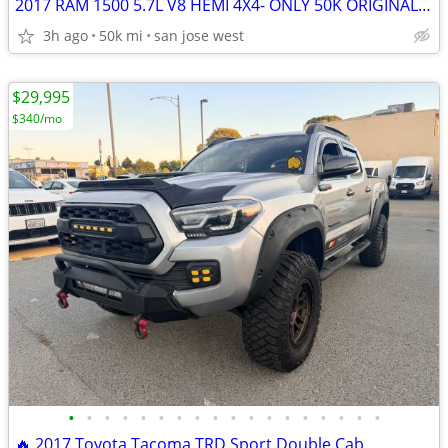
2017 RAM 1500 5.7L V8 HEMI 4X4- ONLY 50K ORIGINAL MILES! EXTRA CLEAN!
3h ago
50k mi
san jose west
$29,995
$340/mo
•
•
•
•
•
•
•
•
•
•
•
•
•
•
•
•
•
•
🔥 2017 Toyota Tacoma TRD Sport Double Cab