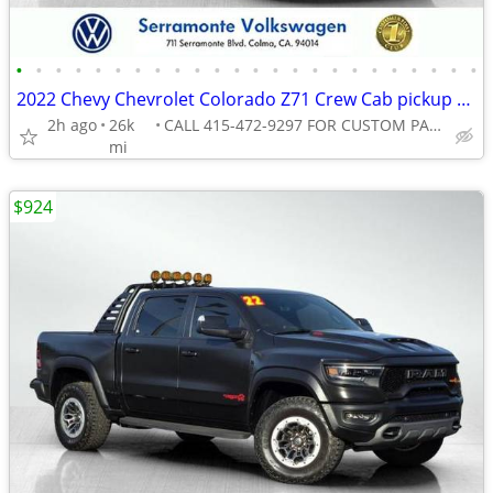
•
•
•
•
•
•
•
•
•
•
•
•
•
•
•
•
•
•
•
•
•
•
•
•
2022 Chevy Chevrolet Colorado Z71 Crew Cab pickup Black
2h ago
26k
CALL 415-472-9297 FOR CUSTOM PAYMENT
mi
$924