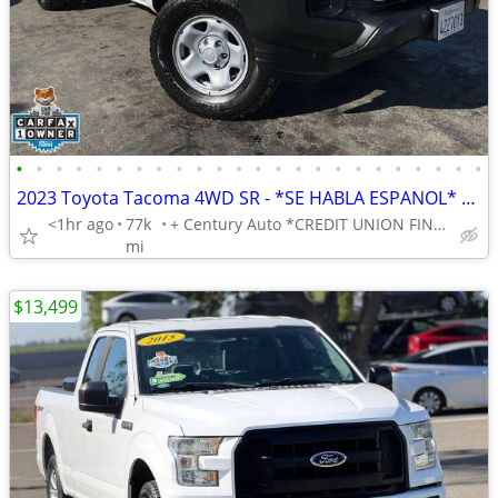
•
•
•
•
•
•
•
•
•
•
•
•
•
•
•
•
•
•
•
•
•
•
•
•
2023 Toyota Tacoma 4WD SR - *SE HABLA ESPANOL* BAD CREDIT OK!
<1hr ago
77k
+ Century Auto *CREDIT UNION FINANCING AVAILABLE!*
mi
$13,499