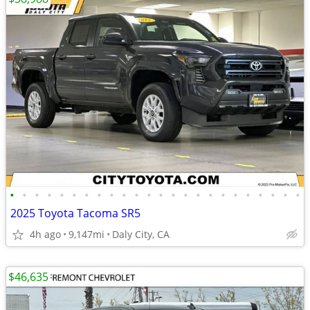
•
•
•
•
•
•
•
•
•
•
•
•
•
•
•
•
•
•
•
•
•
•
•
•
2025 Toyota Tacoma SR5
4h ago
9,147mi
Daly City, CA
$46,635