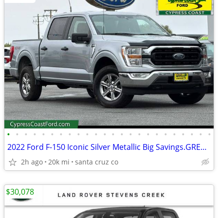
•
•
•
•
•
•
•
•
•
•
•
•
•
•
•
•
•
•
•
•
•
•
•
•
2022 Ford F-150 Iconic Silver Metallic Big Savings.GREAT PRICE!!
2h ago
20k mi
santa cruz co
$30,078