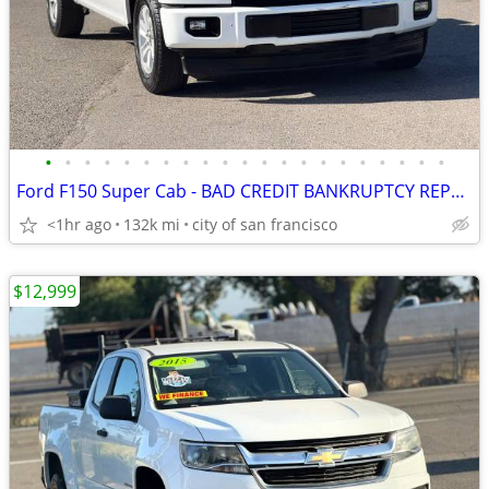
•
•
•
•
•
•
•
•
•
•
•
•
•
•
•
•
•
•
•
•
•
Ford F150 Super Cab - BAD CREDIT BANKRUPTCY REPO SSI RETIRED APPROVED
<1hr ago
132k mi
city of san francisco
$12,999