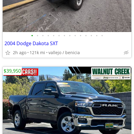
•
•
•
•
•
•
•
•
•
•
•
•
•
•
2004 Dodge Dakota SXT
2h ago
121k mi
vallejo / benicia
$39,950