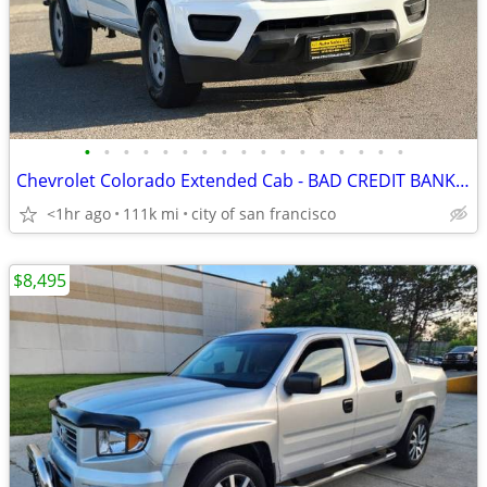
•
•
•
•
•
•
•
•
•
•
•
•
•
•
•
•
•
Chevrolet Colorado Extended Cab - BAD CREDIT BANKRUPTCY REPO SSI RETIR
<1hr ago
111k mi
city of san francisco
$8,495