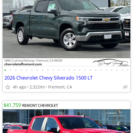
•
•
•
•
•
•
•
•
•
•
•
•
•
•
•
•
•
•
•
•
•
•
•
•
2026 Chevrolet Chevy Silverado 1500 LT
4h ago
2,322mi
Fremont, CA
$41,759