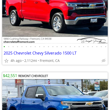
•
•
•
•
•
•
•
•
•
•
•
•
•
•
•
•
•
•
•
•
•
•
•
•
2025 Chevrolet Chevy Silverado 1500 LT
4h ago
2,112mi
Fremont, CA
$42,551