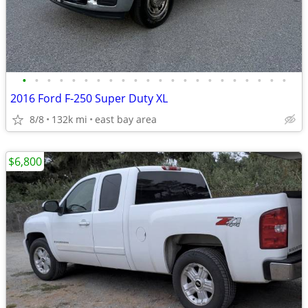
•
•
•
•
•
•
•
•
•
•
•
•
•
•
•
•
•
•
•
•
•
•
2016 Ford F-250 Super Duty XL
8/8
132k mi
east bay area
$6,800