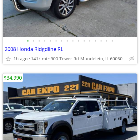
•
•
•
•
•
•
•
•
•
•
•
•
•
•
•
•
2008 Honda Ridgdline RL
1h ago
141k mi
900 Tower Rd Mundelein, IL 60060
$34,990