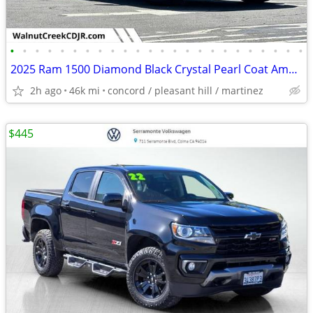
•
•
•
•
•
•
•
•
•
•
•
•
•
•
•
•
•
•
•
•
•
•
•
•
2025 Ram 1500 Diamond Black Crystal Pearl Coat Amazing Value!!!
2h ago
46k mi
concord / pleasant hill / martinez
$445