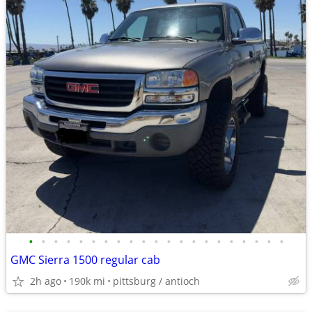
•
•
•
•
•
•
•
•
•
•
•
•
•
•
•
•
•
•
•
•
•
GMC Sierra 1500 regular cab
2h ago
190k mi
pittsburg / antioch