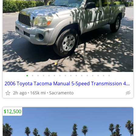
•
•
•
•
•
•
•
•
•
•
•
•
•
•
•
•
2006 Toyota Tacoma Manual 5-Speed Transmission 4WD
2h ago
165k mi
Sacramento
$12,500