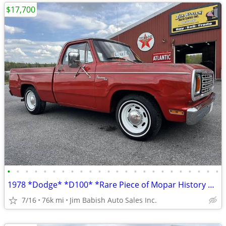
$17,700
•
•
•
•
•
•
•
•
•
•
•
•
•
•
•
•
•
•
•
•
•
•
•
•
1978 *Dodge* *D100* *Rare Piece of Mopar History 1-Year
7/16
76k mi
Jim Babish Auto Sales Inc.