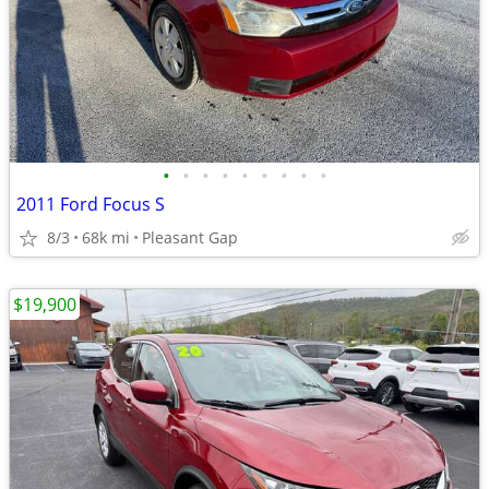
•
•
•
•
•
•
•
•
•
2011 Ford Focus S
8/3
68k mi
Pleasant Gap
$19,900