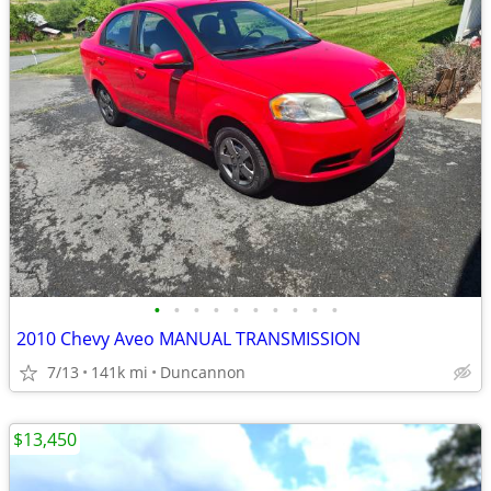
•
•
•
•
•
•
•
•
•
•
2010 Chevy Aveo MANUAL TRANSMISSION
7/13
141k mi
Duncannon
$13,450