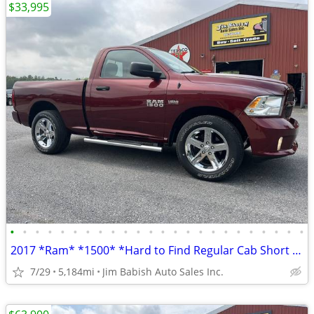
$33,995
•
•
•
•
•
•
•
•
•
•
•
•
•
•
•
•
•
•
•
•
•
•
•
•
2017 *Ram* *1500* *Hard to Find Regular Cab Short Bed H
7/29
5,184mi
Jim Babish Auto Sales Inc.