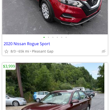
•
•
•
•
•
•
2020 Nissan Rogue Sport
8/3
65k mi
Pleasant Gap
$3,999