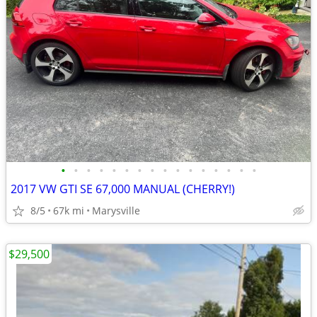
•
•
•
•
•
•
•
•
•
•
•
•
•
•
•
•
2017 VW GTI SE 67,000 MANUAL (CHERRY!)
8/5
67k mi
Marysville
$29,500