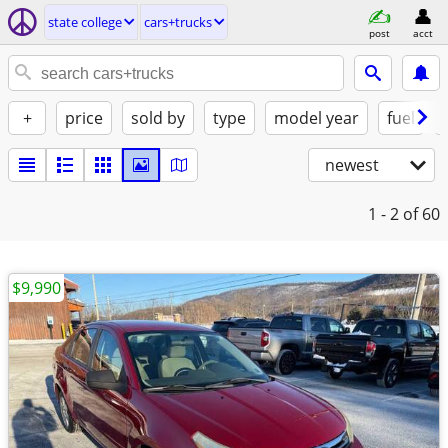
state college
cars+trucks
post
acct
+
price
sold by
type
model year
fuel
newest
1 - 2
of 60
$9,990