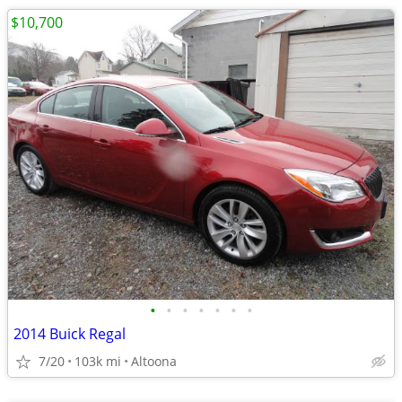
$10,700
•
•
•
•
•
•
•
2014 Buick Regal
7/20
103k mi
Altoona