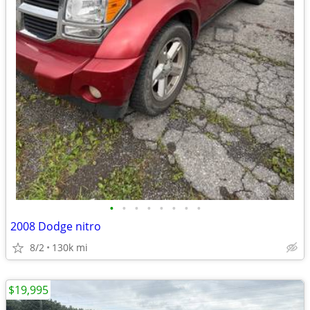
•
•
•
•
•
•
•
•
2008 Dodge nitro
8/2
130k mi
$19,995