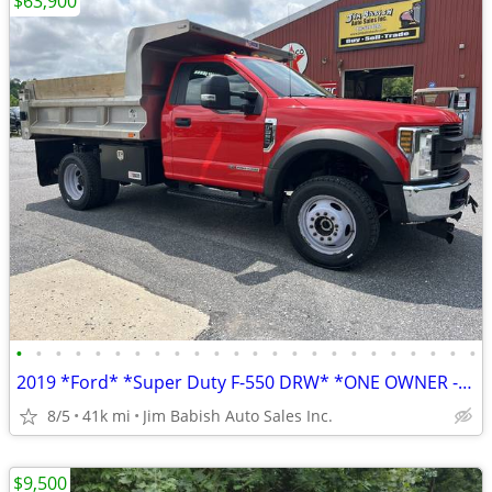
$63,900
•
•
•
•
•
•
•
•
•
•
•
•
•
•
•
•
•
•
•
•
•
•
•
•
2019 *Ford* *Super Duty F-550 DRW* *ONE OWNER - CLEAN C
8/5
41k mi
Jim Babish Auto Sales Inc.
$9,500