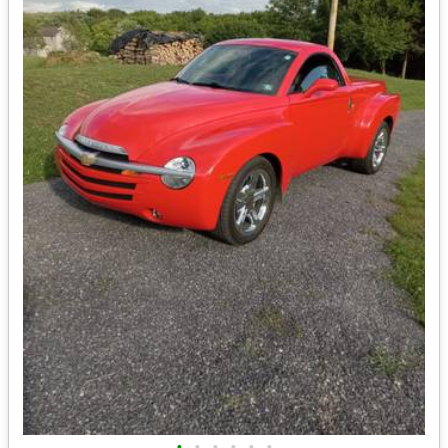
•
•
•
•
•
•