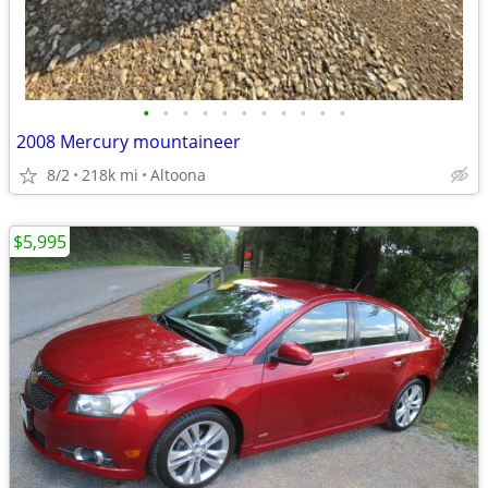
•
•
•
•
•
•
•
•
•
•
•
2008 Mercury mountaineer
8/2
218k mi
Altoona
$5,995