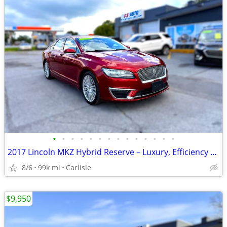
•
•
•
•
•
•
•
•
•
•
•
•
•
•
2017 Lincoln MKZ Hybrid Reserve – Luxury, Efficiency & Comfort!
8/6
99k mi
Carlisle
$9,950