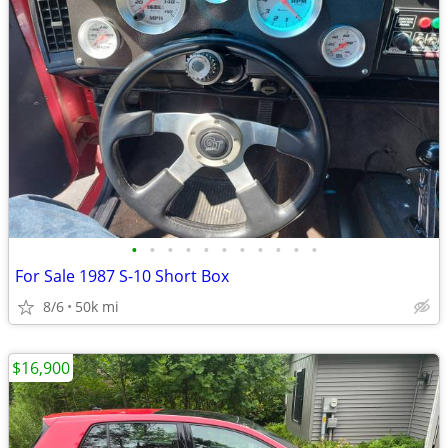
•
•
•
•
•
•
•
•
•
•
•
For Sale 1987 S-10 Short Box
8/6
50k mi
$16,900