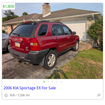
$1,800
•
•
•
•
•
2006 KIA Sportage EX For Sale
8/6
126k mi