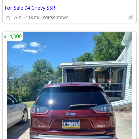
For Sale 04 Chevy SSR
7/31
11k mi
Watsontown
$14,000