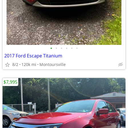
•
•
•
•
•
•
2017 Ford Escape Titanium
8/2
120k mi
Montoursville
$7,995