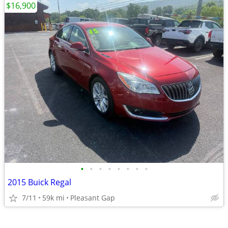
$16,900
•
•
•
•
•
•
•
•
2015 Buick Regal
7/11
59k mi
Pleasant Gap