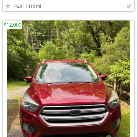
7/28
141k mi
$12,000