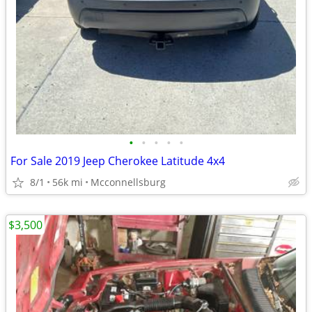
•
•
•
•
•
For Sale 2019 Jeep Cherokee Latitude 4x4
8/1
56k mi
Mcconnellsburg
$3,500