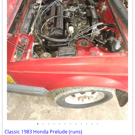
•
•
•
•
•
•
•
•
•
•
•
•
Classic 1983 Honda Prelude (runs)