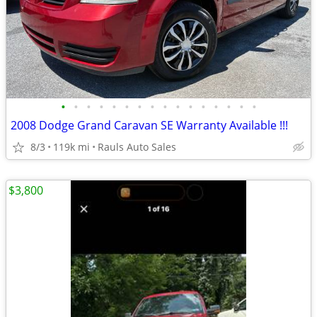
•
•
•
•
•
•
•
•
•
•
•
•
•
•
•
•
2008 Dodge Grand Caravan SE Warranty Available !!!
8/3
119k mi
Rauls Auto Sales
$3,800