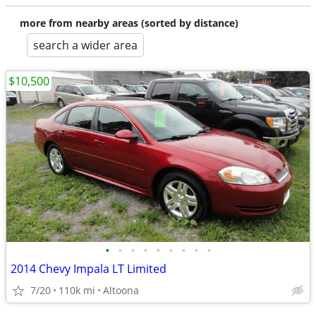
more from nearby areas (sorted by distance)
search a wider area
$10,500
•
•
•
•
•
•
•
•
•
2014 Chevy Impala LT Limited
7/20
110k mi
Altoona