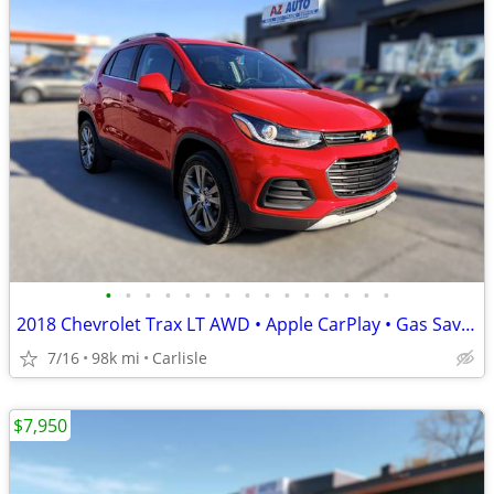
•
•
•
•
•
•
•
•
•
•
•
•
•
•
•
2018 Chevrolet Trax LT AWD • Apple CarPlay • Gas Saver • Clean
7/16
98k mi
Carlisle
$7,950