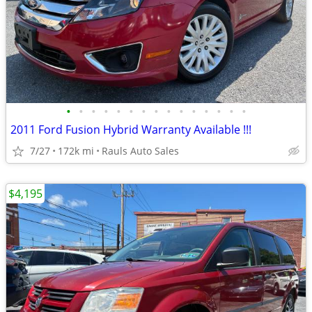
•
•
•
•
•
•
•
•
•
•
•
•
•
•
•
2011 Ford Fusion Hybrid Warranty Available !!!
7/27
172k mi
Rauls Auto Sales
$4,195