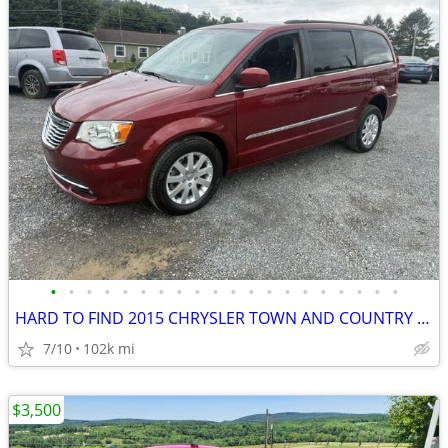
•
•
•
•
•
•
•
•
•
•
•
•
•
•
•
•
•
•
•
•
HARD TO FIND 2015 CHRYSLER TOWN AND COUNTRY HANDICAP VAN
7/10
102k mi
$3,500