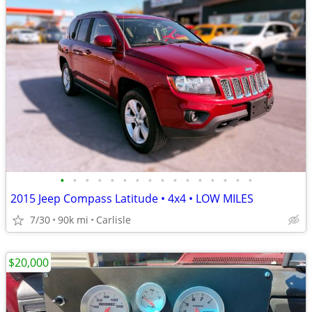
•
•
•
•
•
•
•
•
•
•
•
•
•
•
•
•
2015 Jeep Compass Latitude • 4x4 • LOW MILES
7/30
90k mi
Carlisle
$20,000