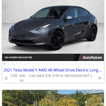
•
•
•
•
•
•
•
•
•
•
•
•
•
•
•
•
•
•
•
•
•
•
•
•
2021 Tesla Model Y AWD All Wheel Drive Electric Long Range SUV
7/28
42k
Call (443) 578-3109 or MESSAGE/CHAT to confirm availability
mi