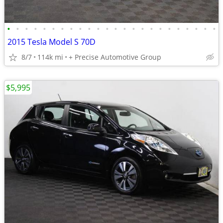
•
•
•
•
•
•
•
•
•
•
•
•
•
•
•
•
•
•
•
•
•
•
•
•
2015 Tesla Model S 70D
8/7
114k mi
+ Precise Automotive Group
$5,995