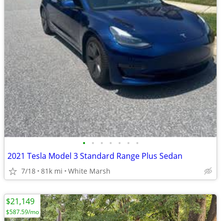
•
•
•
•
•
•
•
2021 Tesla Model 3 Standard Range Plus Sedan
7/18
81k mi
White Marsh
$21,149
$587.59/mo