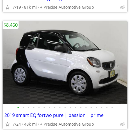
7/19
81k mi
+ Precise Automotive Group
$8,450
•
•
•
•
•
•
•
•
•
•
•
•
•
•
•
•
•
•
•
2019 smart EQ fortwo pure | passion | prime
7/24
48k mi
+ Precise Automotive Group