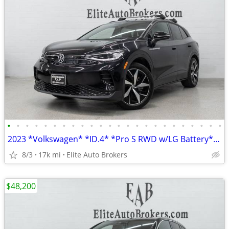
•
•
•
•
•
•
•
•
•
•
•
•
•
•
•
•
•
•
•
•
•
•
•
•
2023 *Volkswagen* *ID.4* *Pro S RWD w/LG Battery* De
8/3
17k mi
Elite Auto Brokers
$48,200