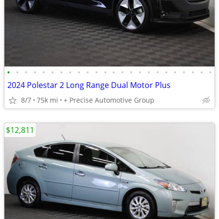
•
•
•
•
•
•
•
•
•
•
•
•
•
•
•
•
•
•
•
•
•
•
•
•
2024 Polestar 2 Long Range Dual Motor Plus
8/7
75k mi
+ Precise Automotive Group
$12,811