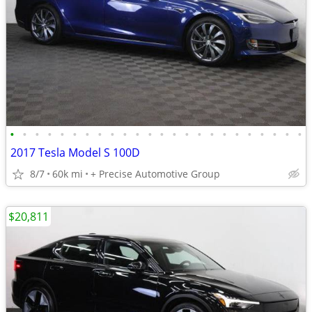
•
•
•
•
•
•
•
•
•
•
•
•
•
•
•
•
•
•
•
•
•
•
•
•
2017 Tesla Model S 100D
8/7
60k mi
+ Precise Automotive Group
$20,811