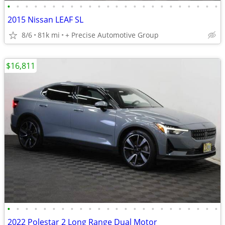
•
•
•
•
•
•
•
•
•
•
•
•
•
•
•
•
•
•
•
•
•
•
•
•
2015 Nissan LEAF SL
8/6
81k mi
+ Precise Automotive Group
$16,811
•
•
•
•
•
•
•
•
•
•
•
•
•
•
•
•
•
•
•
•
•
•
•
•
2022 Polestar 2 Long Range Dual Motor