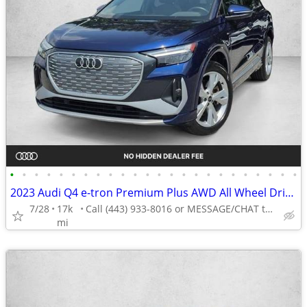
•
•
•
•
•
•
•
•
•
•
•
•
•
•
•
•
•
•
•
•
•
•
•
•
2023 Audi Q4 e-tron Premium Plus AWD All Wheel Drive Certified SUV Electric AUTO
7/28
17k
Call (443) 933-8016 or MESSAGE/CHAT to confirm availability
mi