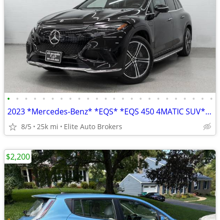
•
•
•
•
•
•
•
•
•
•
•
•
•
•
•
•
•
•
•
•
•
•
•
•
2023 *Mercedes-Benz* *EQS* *EQS 450 4MATIC SUV* Obsi
8/5
25k mi
Elite Auto Brokers
$2,200