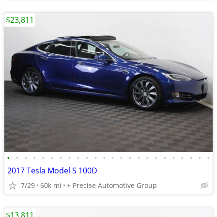
$23,811
•
•
•
•
•
•
•
•
•
•
•
•
•
•
•
•
•
•
•
•
•
•
•
•
2017 Tesla Model S 100D
7/29
60k mi
+ Precise Automotive Group
$13,811