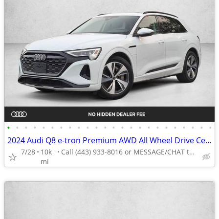
•
•
•
•
•
•
•
•
•
•
•
•
•
•
•
•
•
•
•
•
•
•
•
•
2024 Audi Q8 e-tron Premium AWD All Wheel Drive Certified SUV Electric AUTONATIO
7/28
10k
Call (443) 933-8016 or MESSAGE/CHAT to confirm availability
mi