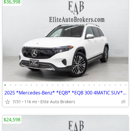
$36,998
•
•
•
•
•
•
•
•
•
•
•
•
•
•
•
•
•
•
•
•
•
•
•
•
2025 *Mercedes-Benz* *EQB* *EQB 300 4MATIC SUV* Pola
7/31
11k mi
Elite Auto Brokers
$24,598