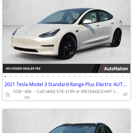
•
•
•
•
•
•
•
•
•
•
•
•
•
•
•
•
•
•
•
•
•
•
•
•
2021 Tesla Model 3 Standard Range Plus Electric AUTONATION
7/28
60k
Call (443) 578-3109 or MESSAGE/CHAT to confirm availability
mi