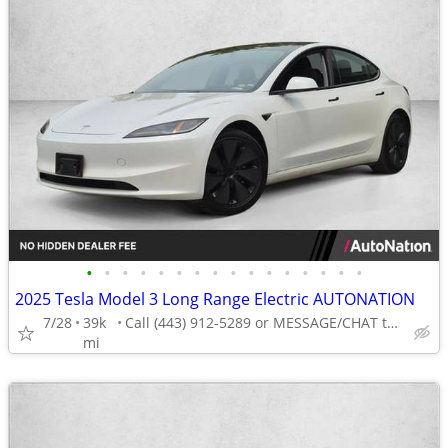
•
•
•
•
•
•
•
•
•
•
•
•
•
•
•
•
2025 Tesla Model 3 Long Range Electric AUTONATION
7/28
39k
Call (443) 912-5289 or MESSAGE/CHAT to confirm availability
mi