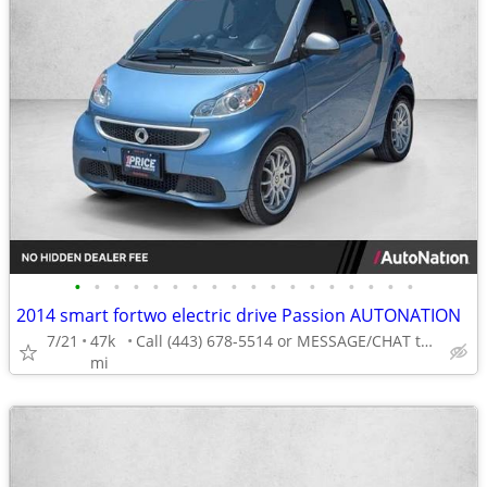
•
•
•
•
•
•
•
•
•
•
•
•
•
•
•
•
•
•
2014 smart fortwo electric drive Passion AUTONATION
7/21
47k
Call (443) 678-5514 or MESSAGE/CHAT to confirm availability
mi