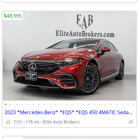
$48,995
•
•
•
•
•
•
•
•
•
•
•
•
•
•
•
•
•
•
•
•
•
•
•
•
2023 *Mercedes-Benz* *EQS* *EQS 450 4MATIC Sedan* MA
7/31
17k mi
Elite Auto Brokers