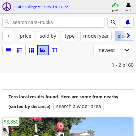
state college
cars+trucks
post
acct
+
price
sold by
type
model year
electric
newest
1 - 2
of 60
Zero local results found. Here are some from nearby
search a wider area
(sorted by distance)
$8,850