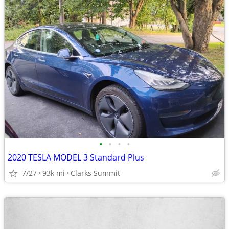
•
•
•
•
2020 TESLA MODEL 3 Standard Plus
7/27
93k mi
Clarks Summit