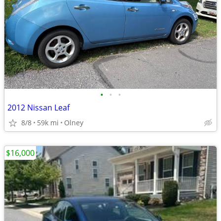
•
•
•
2012 Nissan Leaf
8/8
59k mi
Olney
$16,000