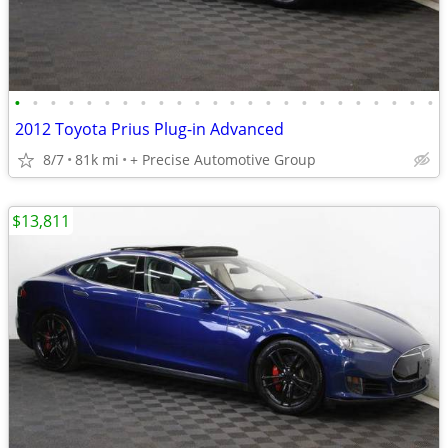
•
•
•
•
•
•
•
•
•
•
•
•
•
•
•
•
•
•
•
•
•
•
•
•
2012 Toyota Prius Plug-in Advanced
8/7
81k mi
+ Precise Automotive Group
$13,811