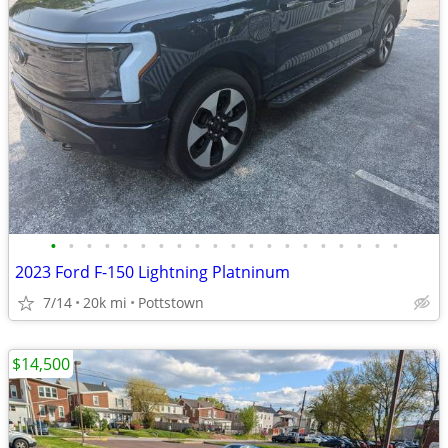
•
•
•
•
•
•
•
•
•
•
•
•
•
•
•
•
•
•
•
•
2023 Ford F-150 Lightning Platninum
7/14
20k mi
Pottstown
$14,500