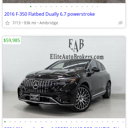
•
•
•
•
•
•
•
•
•
•
•
•
•
•
2016 F-350 Flatbed Dually 6.7 powerstroke
7/13
93k mi
Ambridge
$59,985
•
•
•
•
•
•
•
•
•
•
•
•
•
•
•
•
•
•
•
•
•
•
•
•