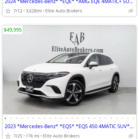
2024 *Mercedes-Benz* *EQE* *AMG EQE 4MATIC+ SUV* Obs
7/12
3,628mi
Elite Auto Brokers
$49,995
•
•
•
•
•
•
•
•
•
•
•
•
•
•
•
•
•
•
•
•
•
•
•
•
2023 *Mercedes-Benz* *EQS* *EQS 450 4MATIC SUV* Pola
7/25
17k mi
Elite Auto Brokers