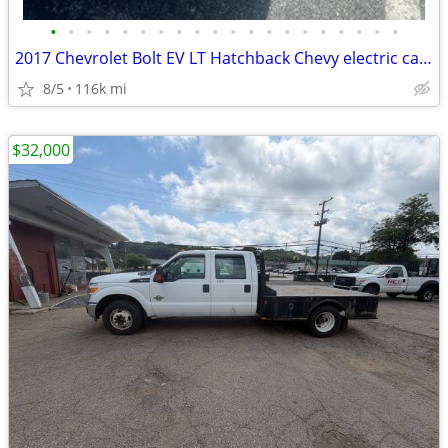
•
•
•
•
•
•
•
•
•
•
•
•
•
•
•
•
•
•
•
•
2017 Chevrolet Bolt EV LT Hatchback Chevy electric car B/O
8/5
116k mi
$32,000