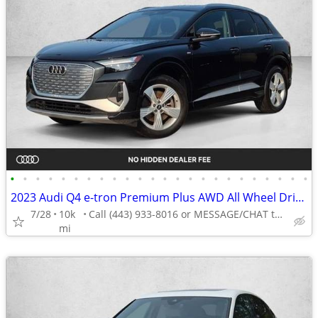
•
•
•
•
•
•
•
•
•
•
•
•
•
•
•
•
•
•
•
•
•
•
•
•
2023 Audi Q4 e-tron Premium Plus AWD All Wheel Drive Certified SUV Electric AUTO
7/28
10k
Call (443) 933-8016 or MESSAGE/CHAT to confirm availability
mi