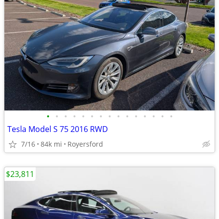
•
•
•
•
•
•
•
•
•
•
•
•
•
•
•
Tesla Model S 75 2016 RWD
7/16
84k mi
Royersford
$23,811