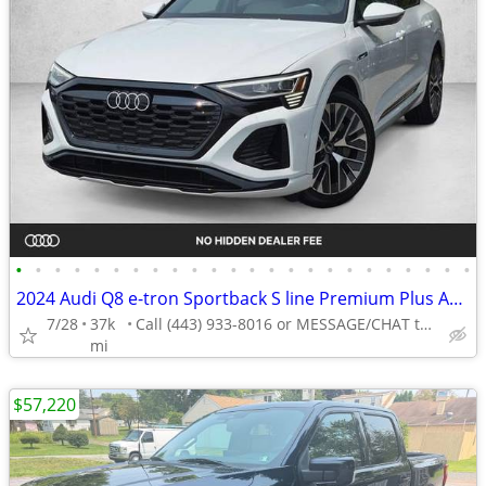
•
•
•
•
•
•
•
•
•
•
•
•
•
•
•
•
•
•
•
•
•
•
•
•
2024 Audi Q8 e-tron Sportback S line Premium Plus AWD All Wheel Drive Certified
7/28
37k
Call (443) 933-8016 or MESSAGE/CHAT to confirm availability
mi
$57,220