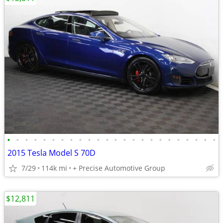
•
•
•
•
•
•
•
•
•
•
•
•
•
•
•
•
•
•
•
•
•
•
•
•
2015 Tesla Model S 70D
7/29
114k mi
+ Precise Automotive Group
$12,811