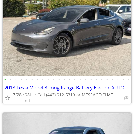
•
•
•
•
•
•
•
•
•
•
•
•
•
•
•
•
•
•
•
•
•
•
•
•
2018 Tesla Model 3 Long Range Battery Electric AUTONATION
7/28
98k
Call (443) 912-5319 or MESSAGE/CHAT to confirm availability
mi