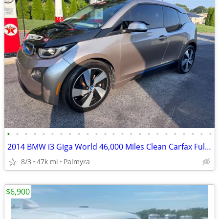
•
•
•
•
•
•
•
•
•
•
•
•
•
•
•
•
•
•
•
•
•
•
•
•
2014 BMW i3 Giga World 46,000 Miles Clean Carfax Fully Electric
8/3
47k mi
Palmyra
$6,900