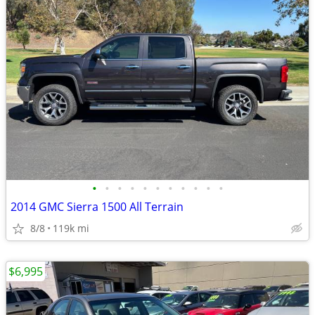
•
•
•
•
•
•
•
•
•
•
•
2014 GMC Sierra 1500 All Terrain
8/8
119k mi
$6,995