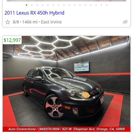
•
•
•
•
•
•
•
•
•
•
•
•
•
•
•
•
2011 Lexus RX 450h Hybrid
8/8
146k mi
East Irvine
$12,997