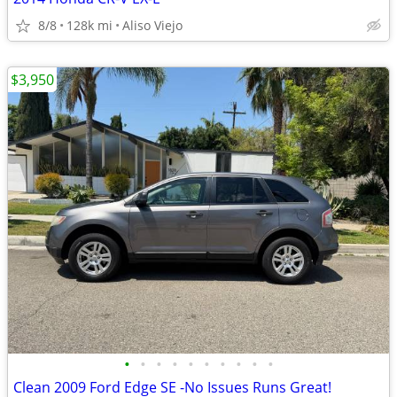
8/8
128k mi
Aliso Viejo
$3,950
•
•
•
•
•
•
•
•
•
•
Clean 2009 Ford Edge SE -No Issues Runs Great!