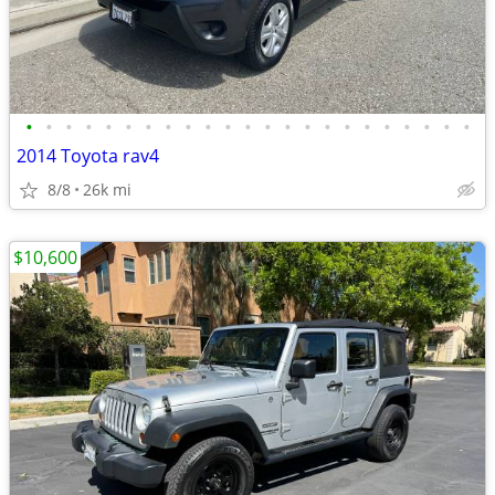
•
•
•
•
•
•
•
•
•
•
•
•
•
•
•
•
•
•
•
•
•
•
•
2014 Toyota rav4
8/8
26k mi
$10,600