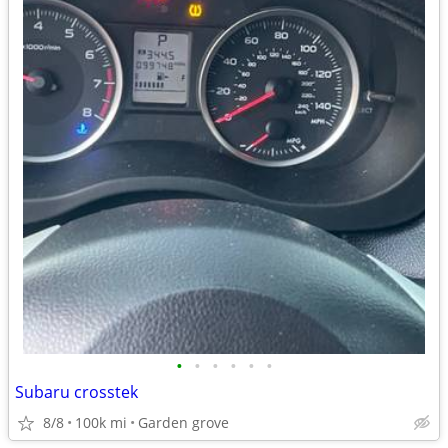
•
•
•
•
•
•
Subaru crosstek
8/8
100k mi
Garden grove