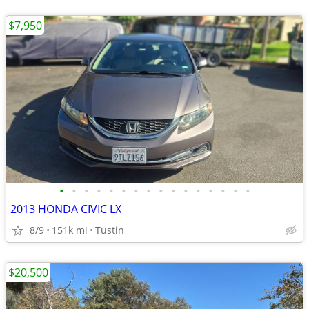
$7,950
•
•
•
•
•
•
•
•
•
•
•
•
•
•
•
•
2013 HONDA CIVIC LX
8/9
151k mi
Tustin
$20,500