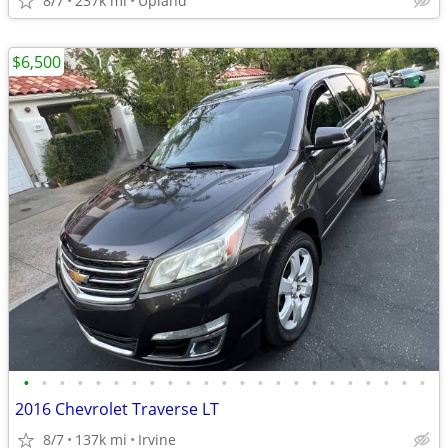
8/7
237k mi
Upland
$6,500
•
•
•
•
•
•
•
•
•
•
•
•
•
•
•
•
•
•
•
•
•
•
•
2016 Chevrolet Traverse LT
8/7
137k mi
Irvine