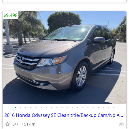
$9,498
•
•
•
•
•
•
•
•
•
•
•
•
•
•
•
•
•
•
•
•
2016 Honda Odyssey SE Clean title/Backup Cam/No Accident/Runs Strong!!
8/7
151k mi