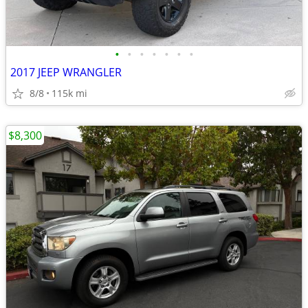
•
•
•
•
•
•
•
2017 JEEP WRANGLER
8/8
115k mi
$8,300