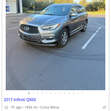
•
•
•
•
•
•
•
•
•
•
•
•
•
2017 Infiniti QX60
7h ago
185k mi
Costa Mesa