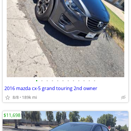
•
•
•
•
•
•
•
•
•
•
•
•
2016 mazda cx-5 grand touring 2nd owner
8/8
189k mi
$11,698