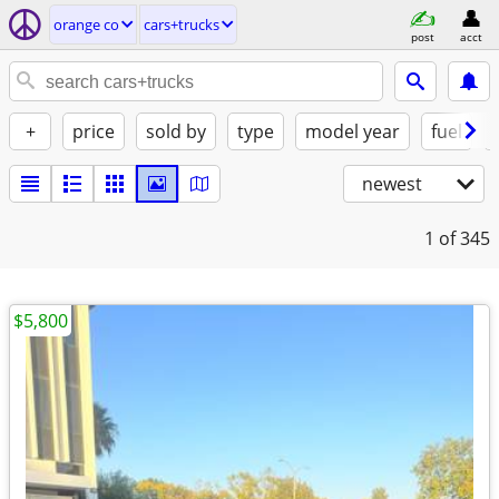
orange co
cars+trucks
post
acct
+
price
sold by
type
model year
fuel
newest
1
of 345
$5,800