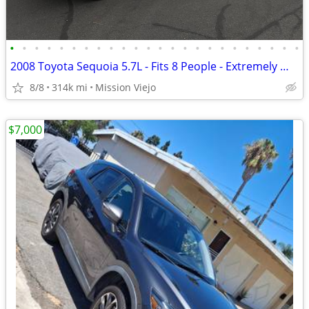
•
•
•
•
•
•
•
•
•
•
•
•
•
•
•
•
•
•
•
•
•
•
•
•
2008 Toyota Sequoia 5.7L - Fits 8 People - Extremely Well Maintained!
8/8
314k mi
Mission Viejo
$7,000