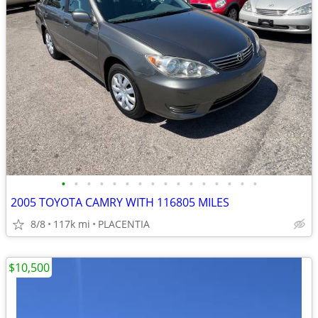
•
•
•
•
•
•
•
•
•
•
•
•
•
•
•
•
2005 TOYOTA CAMRY WITH 116805 MILES
8/8
117k mi
PLACENTIA
$10,500