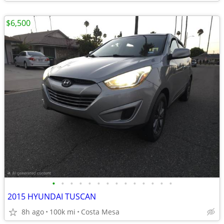
$6,500
•
•
•
•
•
•
•
•
•
•
•
•
•
•
2015 HYUNDAI TUSCAN
8h ago
100k mi
Costa Mesa