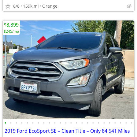
8/8
159k mi
Orange
$8,899
$245/mo
•
•
•
•
•
•
•
•
•
•
•
•
•
•
•
•
•
•
•
•
•
•
•
•
2019 Ford EcoSport SE – Clean Title – Only 84,541 Miles