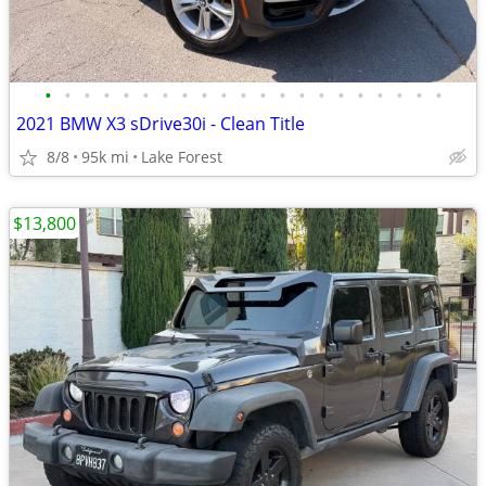
•
•
•
•
•
•
•
•
•
•
•
•
•
•
•
•
•
•
•
•
•
2021 BMW X3 sDrive30i - Clean Title
8/8
95k mi
Lake Forest
$13,800