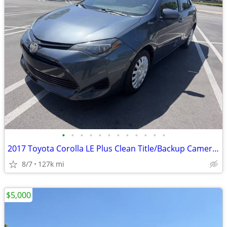
•
•
•
•
•
•
•
•
•
•
•
•
2017 Toyota Corolla LE Plus Clean Title/Backup Camera/Runs Great!!
8/7
127k mi
$5,000