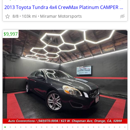
2013 Toyota Tundra 4x4 CrewMax Platinum CAMPER SHELL! AMAZING!
8/8
103k mi
Miramar Motorsports
$9,997
•
•
•
•
•
•
•
•
•
•
•
•
•
•
•
•
•
•
•
•
•
•
•
•