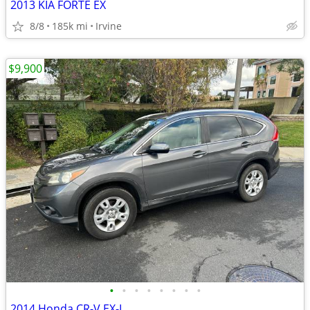
2013 KIA FORTE EX
8/8
185k mi
Irvine
$9,900
•
•
•
•
•
•
•
•
2014 Honda CR-V EX-L