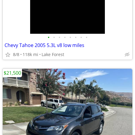
•
•
•
•
•
•
•
•
Chevy Tahoe 2005 5.3L v8 low miles
8/8
118k mi
Lake Forest
$21,500