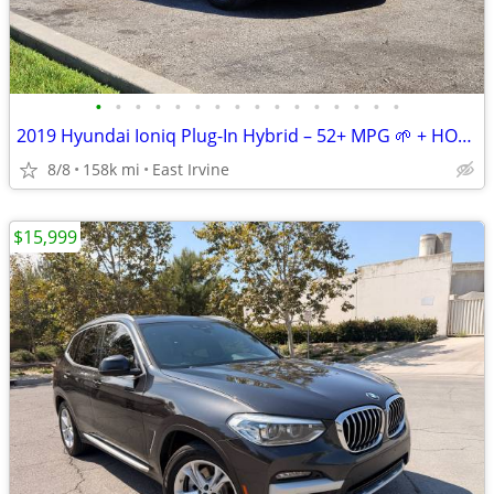
•
•
•
•
•
•
•
•
•
•
•
•
•
•
•
•
2019 Hyundai Ioniq Plug-In Hybrid – 52+ MPG 🌱 + HOV Sticker ✅
8/8
158k mi
East Irvine
$15,999