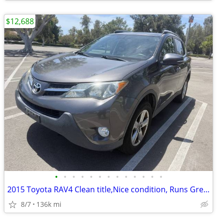
$12,688
•
•
•
•
•
•
•
•
•
•
•
•
•
2015 Toyota RAV4 Clean title,Nice condition, Runs Great!!
8/7
136k mi