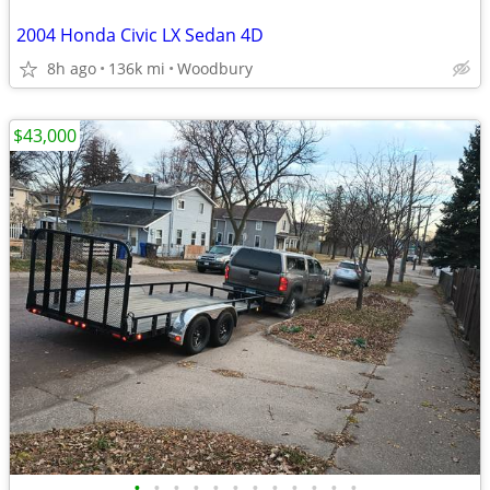
2004 Honda Civic LX Sedan 4D
8h ago
136k mi
Woodbury
$43,000
•
•
•
•
•
•
•
•
•
•
•
•