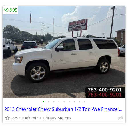
$9,995
•
•
•
•
•
•
•
•
•
2013 Chevrolet Chevy Suburban 1/2 Ton -We Finance Everyone!
8/9
198k mi
+ Christy Motors