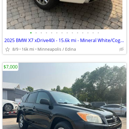
•
•
•
•
•
•
•
•
•
•
•
•
•
•
2025 BMW X7 xDrive40i - 15.6k mi - Mineral White/Cognac - $74,495
8/9
16k mi
Minneapolis / Edina
$7,000