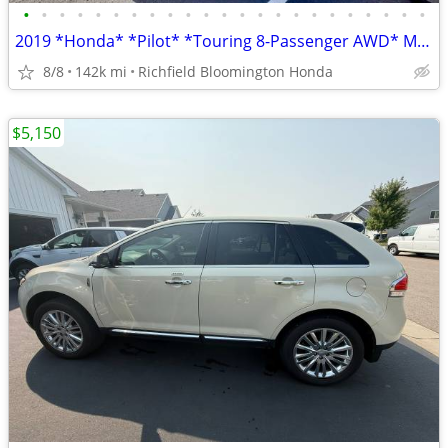
•
•
•
•
•
•
•
•
•
•
•
•
•
•
•
•
•
•
•
•
•
•
•
2019 *Honda* *Pilot* *Touring 8-Passenger AWD* Moder
8/8
142k mi
Richfield Bloomington Honda
$5,150