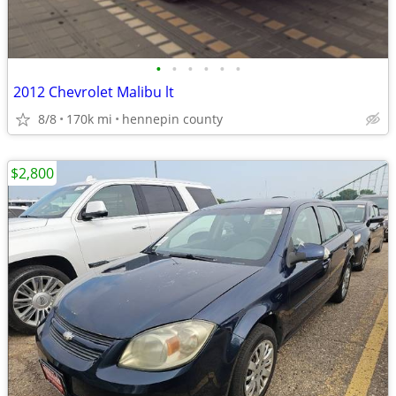
•
•
•
•
•
•
2012 Chevrolet Malibu lt
8/8
170k mi
hennepin county
$2,800