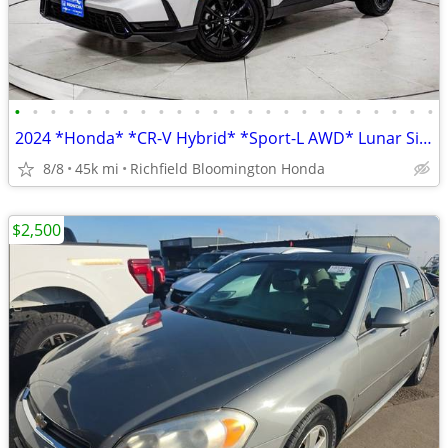
•
•
•
•
•
•
•
•
•
•
•
•
•
•
•
•
•
•
•
•
•
•
•
•
2024 *Honda* *CR-V Hybrid* *Sport-L AWD* Lunar Silve
8/8
45k mi
Richfield Bloomington Honda
$2,500