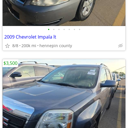
•
•
•
•
•
•
•
2009 Chevrolet Impala lt
8/8
200k mi
hennepin county
$3,500