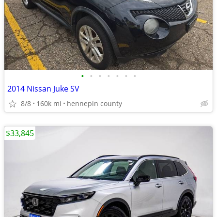
•
•
•
•
•
•
•
2014 Nissan Juke SV
8/8
160k mi
hennepin county
$33,845