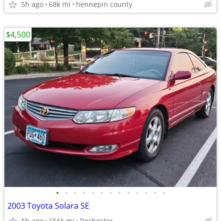
5h ago
68k mi
hennepin county
$4,500
•
•
•
•
•
•
•
•
•
•
•
•
•
2003 Toyota Solara SE
5h ago
156k mi
Rochester