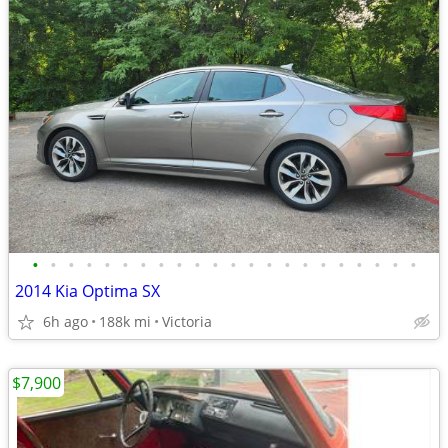
•
•
•
•
•
•
•
•
•
•
•
•
•
•
•
•
•
•
•
•
•
•
2014 Kia Optima SX
6h ago
188k mi
Victoria
$7,900