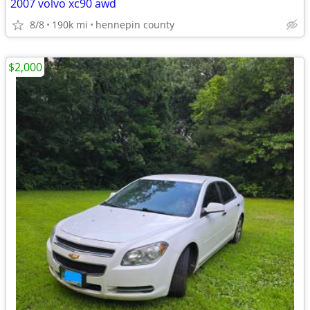
2007 volvo xc90 awd
8/8
190k mi
hennepin county
$2,000