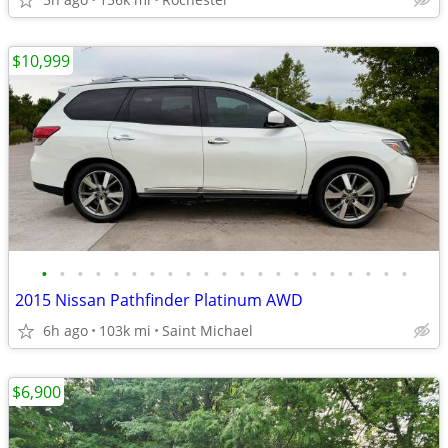
$10,999
•
•
•
•
•
•
•
•
•
•
•
•
•
•
•
•
•
•
•
•
•
2015 Nissan Pathfinder Platinum AWD
6h ago
103k mi
Saint Michael
$6,900