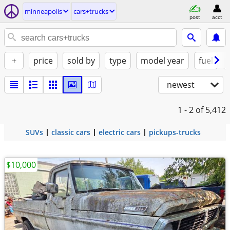
minneapolis
cars+trucks
post
acct
+
price
sold by
type
model year
fuel
newest
1 - 2
of 5,412
SUVs
classic cars
electric cars
pickups-trucks
$10,000