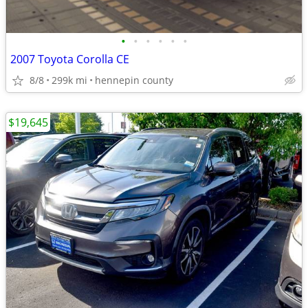
•
•
•
•
•
•
2007 Toyota Corolla CE
8/8
299k mi
hennepin county
$19,645