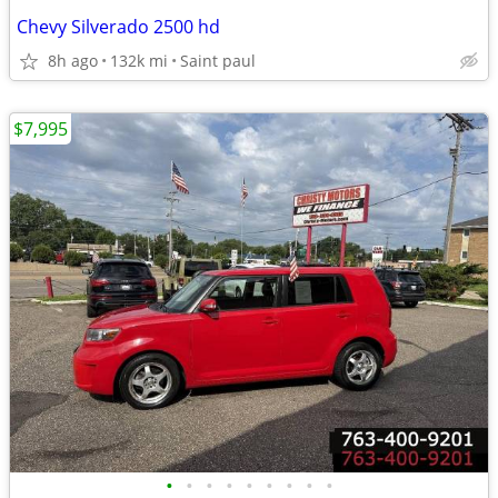
Chevy Silverado 2500 hd
8h ago
132k mi
Saint paul
$7,995
•
•
•
•
•
•
•
•
•