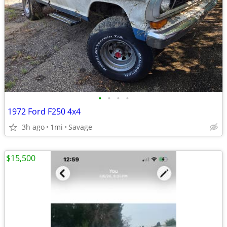
•
•
•
•
1972 Ford F250 4x4
3h ago
1mi
Savage
$15,500