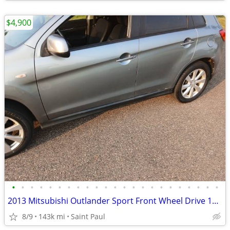
$4,900
•
•
•
•
•
•
•
•
•
•
•
•
•
•
•
•
•
•
•
•
•
•
•
2013 Mitsubishi Outlander Sport Front Wheel Drive 143M
8/9
143k mi
Saint Paul