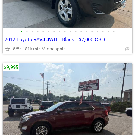
•
•
•
•
•
•
•
•
•
•
•
•
•
•
•
•
•
•
2012 Toyota RAV4 4WD – Black – $7,000 OBO
8/8
181k mi
Minneapolis
$9,995