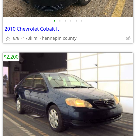
•
•
•
•
•
•
2010 Chevrolet Cobalt lt
8/8
170k mi
hennepin county
$2,200