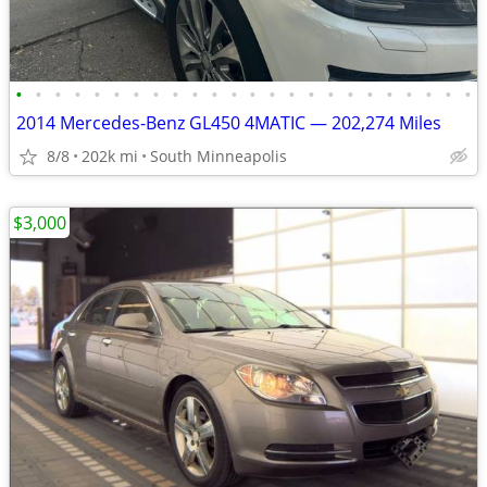
•
•
•
•
•
•
•
•
•
•
•
•
•
•
•
•
•
•
•
•
•
•
•
•
2014 Mercedes-Benz GL450 4MATIC — 202,274 Miles
8/8
202k mi
South Minneapolis
$3,000