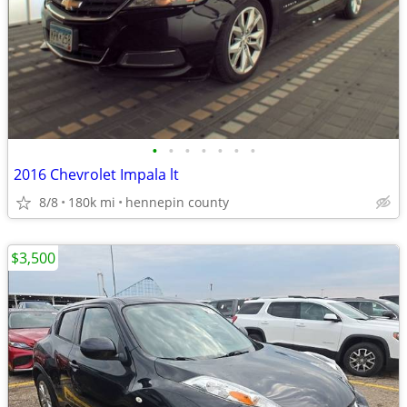
•
•
•
•
•
•
•
2016 Chevrolet Impala lt
8/8
180k mi
hennepin county
$3,500