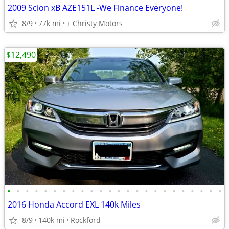
2009 Scion xB AZE151L -We Finance Everyone!
8/9
77k mi
+ Christy Motors
$12,490
•
•
•
•
•
•
•
•
•
•
•
•
•
•
•
•
•
•
•
•
•
•
•
•
2016 Honda Accord EXL 140k Miles
8/9
140k mi
Rockford