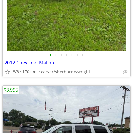
•
•
•
•
•
•
•
2012 Chevrolet Malibu
8/8
170k mi
carver/sherburne/wright
$3,995