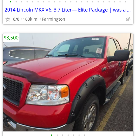
•
•
•
•
•
•
•
•
•
•
•
•
•
•
•
•
•
•
•
•
•
•
2014 Lincoln MKX V6, 3.7 Liter— Elite Package | was a Utah vehicle - never s
8/8
183k mi
Farmington
$3,500
•
•
•
•
•
•
•