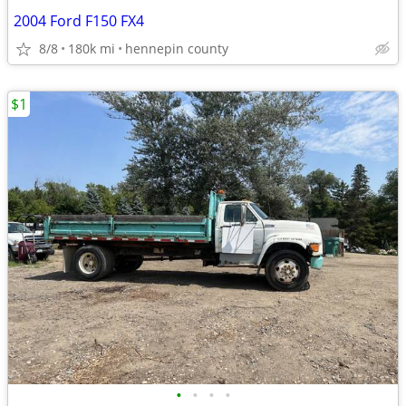
2004 Ford F150 FX4
8/8
180k mi
hennepin county
$1
•
•
•
•