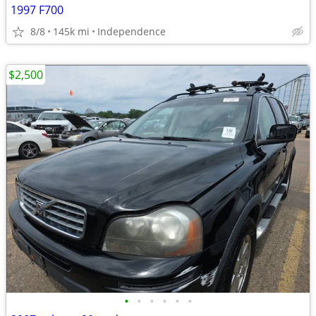
1997 F700
8/8
145k mi
Independence
$2,500
•
•
•
•
•
•