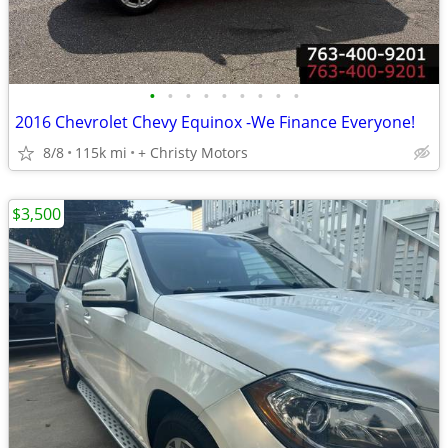
•
•
•
•
•
•
•
•
•
2016 Chevrolet Chevy Equinox -We Finance Everyone!
8/8
115k mi
+ Christy Motors
$3,500