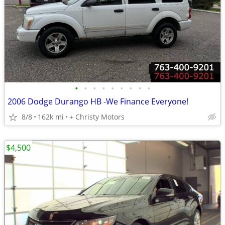
•
•
•
•
•
•
•
•
•
2006 Dodge Durango HB -We Finance Everyone!
8/8
162k mi
+ Christy Motors
$4,500