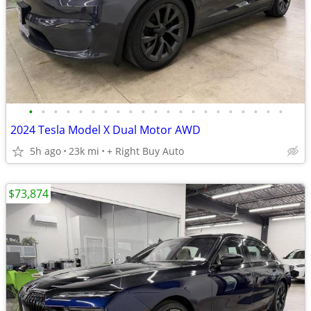
•
•
•
•
•
•
•
•
•
•
•
•
•
•
•
•
•
•
•
•
•
2024 Tesla Model X Dual Motor AWD
5h ago
23k mi
+ Right Buy Auto
$73,874