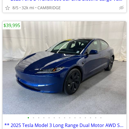
8/5
32k mi
CAMBRIDGE
$39,995
•
•
•
•
•
•
•
•
•
•
•
•
•
•
•
** 2025 Tesla Model 3 Long Range Dual Motor AWD Sedan **