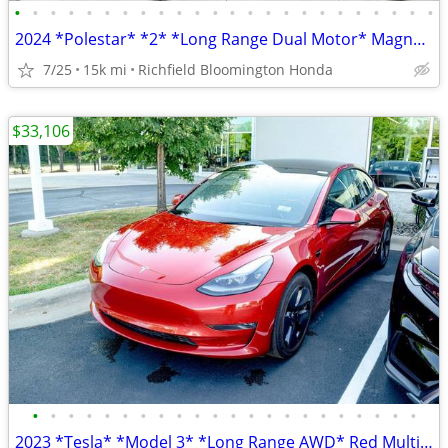
•
•
•
•
•
•
•
•
•
•
•
•
•
•
•
•
•
•
•
•
•
•
•
•
2024 *Polestar* *2* *Long Range Dual Motor* Magnesiu
7/25
15k mi
Richfield Bloomington Honda
$33,106
•
•
•
•
•
•
•
•
•
•
•
•
•
•
•
•
•
•
•
•
•
•
2023 *Tesla* *Model 3* *Long Range AWD* Red Multi-Co