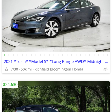
•
•
•
•
•
•
•
•
•
•
•
•
•
•
•
•
•
•
•
•
•
•
•
•
2021 *Tesla* *Model S* *Long Range AWD* Midnight Sil
7/30
50k mi
Richfield Bloomington Honda
$24,630