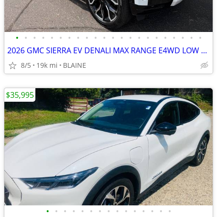
•
•
•
•
•
•
•
•
•
•
•
•
•
•
•
•
•
•
•
•
•
•
2026 GMC SIERRA EV DENALI MAX RANGE E4WD LOW MILES SUPER CLEAN!
8/5
19k mi
BLAINE
$35,995
•
•
•
•
•
•
•
•
•
•
•
•
•
•
•