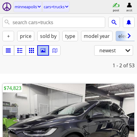
minneapolis
cars+trucks
post
acct
+
price
sold by
type
model year
electric
newest
1 - 2
of 53
$74,823