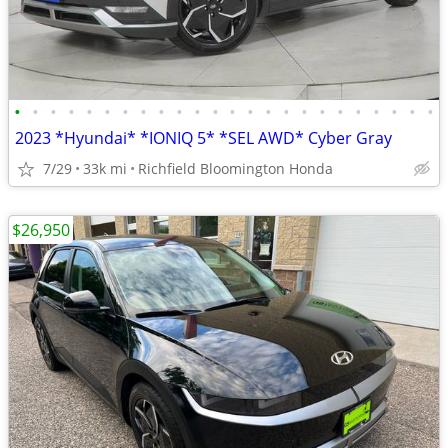
•
•
•
•
•
•
•
•
•
•
•
•
•
•
•
•
•
•
•
•
•
•
•
•
2023 *Hyundai* *IONIQ 5* *SEL AWD* Cyber Gray
7/29
33k mi
Richfield Bloomington Honda
$26,950