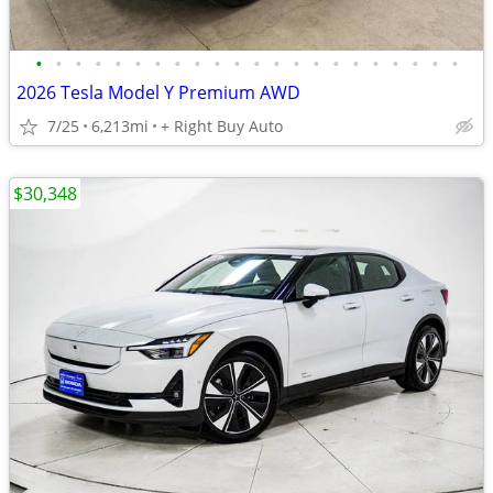
•
•
•
•
•
•
•
•
•
•
•
•
•
•
•
•
•
•
•
•
•
•
2026 Tesla Model Y Premium AWD
7/25
6,213mi
+ Right Buy Auto
$30,348