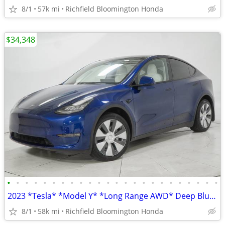
8/1
57k mi
Richfield Bloomington Honda
$34,348
•
•
•
•
•
•
•
•
•
•
•
•
•
•
•
•
•
•
•
•
•
•
•
•
2023 *Tesla* *Model Y* *Long Range AWD* Deep Blue Me
8/1
58k mi
Richfield Bloomington Honda