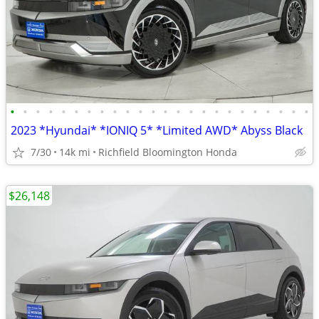
•
•
•
•
•
•
•
•
•
•
•
•
•
•
•
•
•
•
•
•
•
•
•
•
2023 *Hyundai* *IONIQ 5* *Limited AWD* Abyss Black
7/30
14k mi
Richfield Bloomington Honda
$26,148