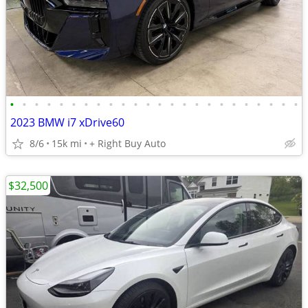
•
•
•
•
•
•
•
•
•
•
•
•
•
•
•
•
•
•
•
•
•
•
•
•
2023 BMW i7 xDrive60
8/6
15k mi
+ Right Buy Auto
$32,500