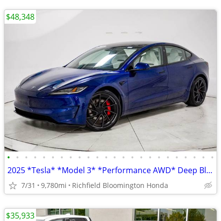
$48,348
•
•
•
•
•
•
•
•
•
•
•
•
•
•
•
•
•
•
•
•
•
•
•
•
2025 *Tesla* *Model 3* *Performance AWD* Deep Blue M
7/31
9,780mi
Richfield Bloomington Honda
$35,933