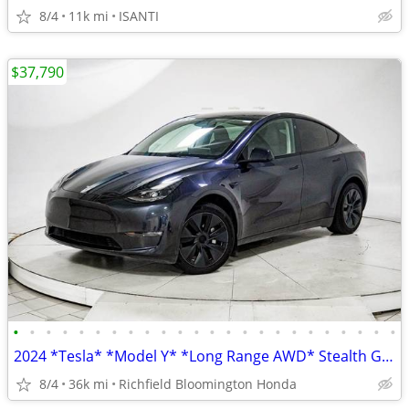
8/4
11k mi
ISANTI
$37,790
•
•
•
•
•
•
•
•
•
•
•
•
•
•
•
•
•
•
•
•
•
•
•
•
2024 *Tesla* *Model Y* *Long Range AWD* Stealth Gray
8/4
36k mi
Richfield Bloomington Honda