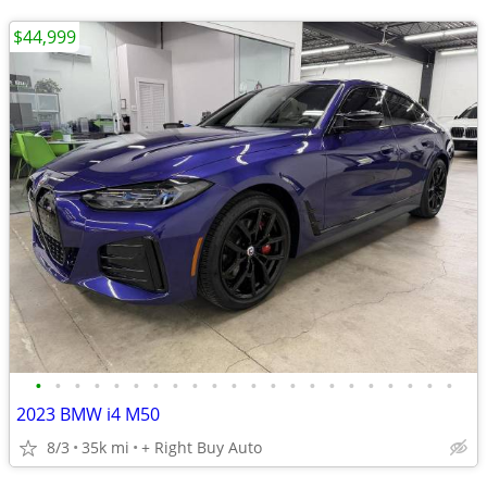
$44,999
•
•
•
•
•
•
•
•
•
•
•
•
•
•
•
•
•
•
•
•
•
•
2023 BMW i4 M50
8/3
35k mi
+ Right Buy Auto