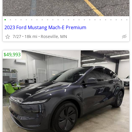
•
•
•
•
•
•
•
•
•
•
•
•
•
•
•
•
•
•
•
•
•
•
•
•
2023 Ford Mustang Mach-E Premium
7/27
18k mi
Roseville, MN
$49,993