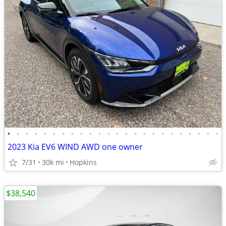
•
•
•
•
•
•
•
•
•
•
•
•
•
•
•
•
•
•
•
•
•
•
•
•
2023 Kia EV6 WIND AWD one owner
7/31
30k mi
Hopkins
$38,540