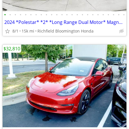
•
•
•
•
•
•
•
•
•
•
•
•
•
•
•
•
•
•
•
•
•
•
•
•
2024 *Polestar* *2* *Long Range Dual Motor* Magnesiu
8/1
15k mi
Richfield Bloomington Honda
$32,810