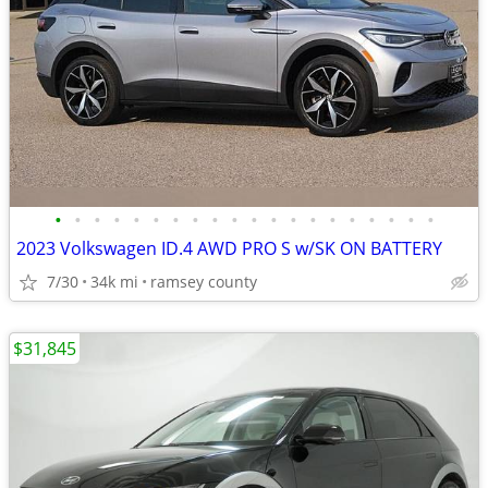
•
•
•
•
•
•
•
•
•
•
•
•
•
•
•
•
•
•
•
•
2023 Volkswagen ID.4 AWD PRO S w/SK ON BATTERY
7/30
34k mi
ramsey county
$31,845