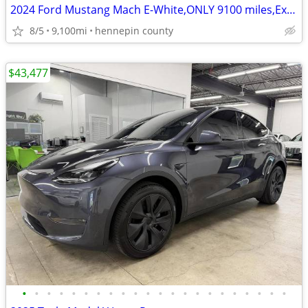
2024 Ford Mustang Mach E-White,ONLY 9100 miles,Extended battery
8/5
9,100mi
hennepin county
$43,477
•
•
•
•
•
•
•
•
•
•
•
•
•
•
•
•
•
•
•
•
•
•