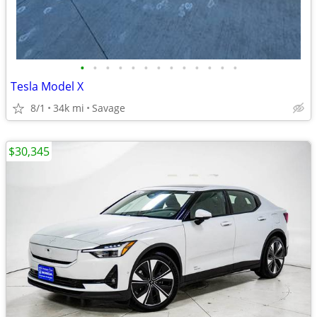
•
•
•
•
•
•
•
•
•
•
•
•
•
Tesla Model X
8/1
34k mi
Savage
$30,345