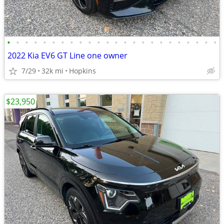
•
•
•
•
•
•
•
•
•
•
•
•
•
•
•
•
•
•
•
•
•
•
•
•
2022 Kia EV6 GT Line one owner
7/29
32k mi
Hopkins
$23,950