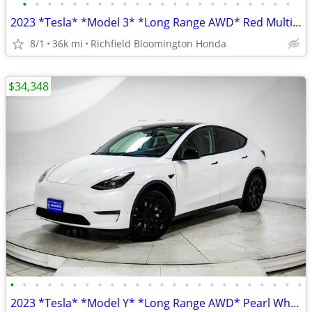
•
•
•
•
•
•
•
•
•
•
•
•
•
•
•
•
•
•
•
•
•
•
2023 *Tesla* *Model 3* *Long Range AWD* Red Multi-Co
8/1
36k mi
Richfield Bloomington Honda
$34,348
•
•
•
•
•
•
•
•
•
•
•
•
•
•
•
•
•
•
•
•
•
•
•
•
2023 *Tesla* *Model Y* *Long Range AWD* Pearl White