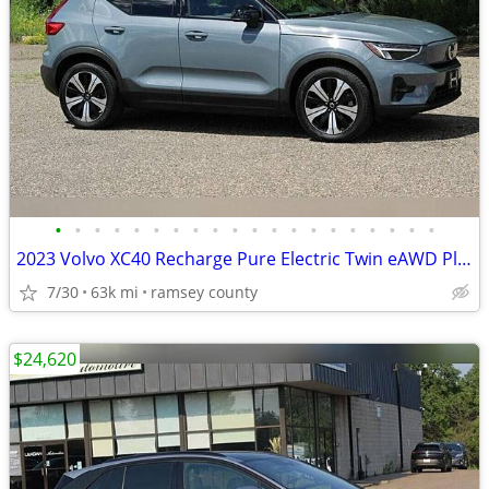
•
•
•
•
•
•
•
•
•
•
•
•
•
•
•
•
•
•
•
•
2023 Volvo XC40 Recharge Pure Electric Twin eAWD Plus
7/30
63k mi
ramsey county
$24,620