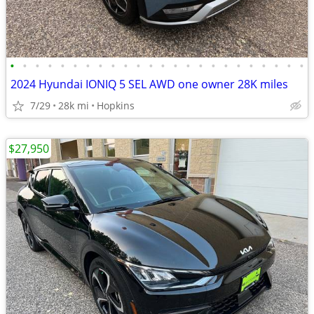
•
•
•
•
•
•
•
•
•
•
•
•
•
•
•
•
•
•
•
•
•
•
•
•
2024 Hyundai IONIQ 5 SEL AWD one owner 28K miles
7/29
28k mi
Hopkins
$27,950