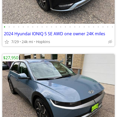
•
•
•
•
•
•
•
•
•
•
•
•
•
•
•
•
•
•
•
•
•
•
•
•
2024 Hyundai IONIQ 5 SE AWD one owner 24K miles
7/29
24k mi
Hopkins
$27,950