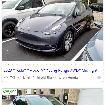
•
•
•
•
•
•
•
•
•
•
•
•
•
•
•
•
•
•
•
•
•
•
2023 *Tesla* *Model Y* *Long Range AWD* Midnight Sil
7/31
41k mi
Richfield Bloomington Honda
$28,950