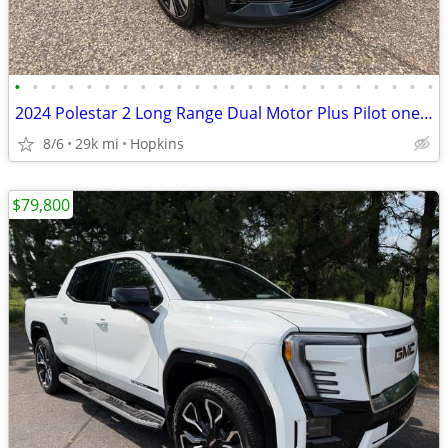
•
•
•
•
•
•
•
•
•
•
•
•
•
•
•
•
•
•
•
•
•
•
•
•
2024 Polestar 2 Long Range Dual Motor Plus Pilot one owner
8/6
29k mi
Hopkins
$79,800