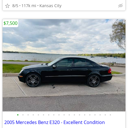
8/5
117k mi
Kansas City
$7,500
•
•
•
•
•
•
•
•
•
•
•
•
•
•
•
•
•
•
•
2005 Mercedes Benz E320 - Excellent Condition