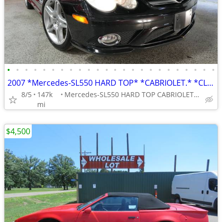
•
•
•
•
•
•
•
•
•
•
•
•
•
•
•
•
•
•
•
•
•
•
•
•
2007 *Mercedes-SL550 HARD TOP* *CABRIOLET.* *CLASSIC.* ** *382* H.P.
8/5
147k
Mercedes-SL550 HARD TOP CABRIOLET. CLASSIC.
mi
$4,500