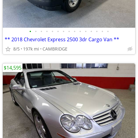
•
•
•
•
•
•
•
•
•
•
•
•
•
•
•
** 2018 Chevrolet Express 2500 3dr Cargo Van **
8/5
197k mi
CAMBRIDGE
$14,595