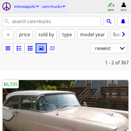
minneapolis
cars+trucks
post
acct
+
price
sold by
type
model year
fuel
newest
1 - 2
of 367
$6,595