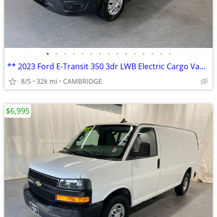
•
•
•
•
•
•
•
•
•
•
•
•
•
•
•
** 2023 Ford E-Transit 350 3dr LWB Electric Cargo Van **
8/5
32k mi
CAMBRIDGE
$6,995