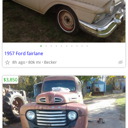
•
•
•
•
•
•
•
•
•
•
1957 Ford fairlane
8h ago
80k mi
Becker
$3,850