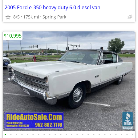
2005 Ford e-350 heavy duty 6.0 diesel van
8/5
175k mi
Spring Park
$10,995
•
•
•
•
•
•
•
•
•
•
•
•
•
•
•
•
•
•
•
•
•
•
•
•