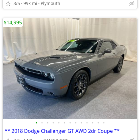
8/5
99k mi
Plymouth
$14,995
•
•
•
•
•
•
•
•
•
•
•
•
•
** 2018 Dodge Challenger GT AWD 2dr Coupe **