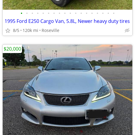
•
•
•
•
•
•
•
•
•
•
•
•
•
•
•
•
•
•
1995 Ford E250 Cargo Van, 5.8L, Newer heavy duty tires
8/5
120k mi
Roseville
$20,000