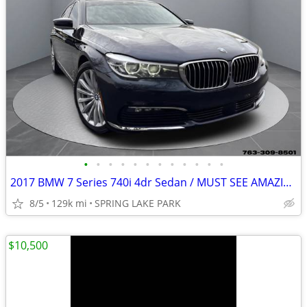
•
•
•
•
•
•
•
•
•
•
•
•
2017 BMW 7 Series 740i 4dr Sedan / MUST SEE AMAZING CONDITION
8/5
129k mi
SPRING LAKE PARK
$10,500