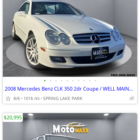
•
•
•
•
•
•
•
•
•
•
2008 Mercedes Benz CLK 350 2dr Coupe / WELL MAINTAINED
8/6
101k mi
SPRING LAKE PARK
$20,995