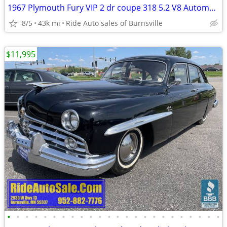
1967 Plymouth Fury VIP 2 dr coupe 318 5.2 V8 Automatic AC RUNS GREAT!
8/5
43k mi
Ride Auto sales of Burnsville
$11,995
•
•
•
•
•
•
•
•
•
•
•
•
•
•
•
•
•
•
•
•
•
•
•
•