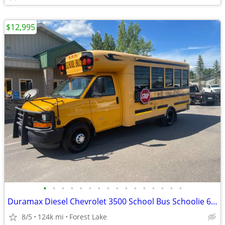
$12,995
•
•
•
•
•
•
•
•
•
•
•
•
•
•
•
•
Duramax Diesel Chevrolet 3500 School Bus Schoolie 6.6L V8
8/5
124k mi
Forest Lake