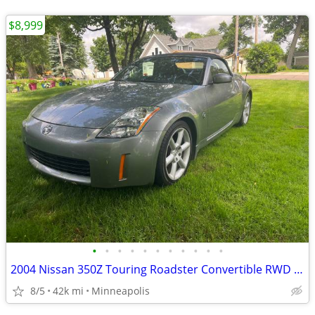
$8,999
•
•
•
•
•
•
•
•
•
•
•
2004 Nissan 350Z Touring Roadster Convertible RWD Manual 42K miles
8/5
42k mi
Minneapolis