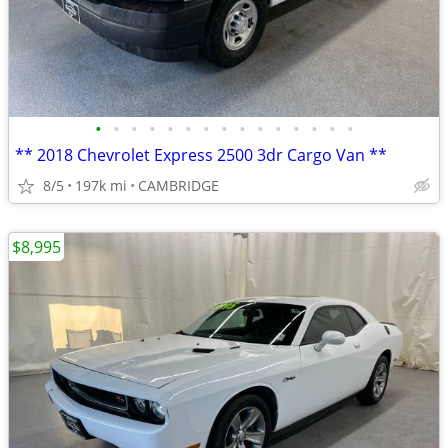
•
•
•
•
•
•
•
•
•
•
•
•
•
•
•
** 2018 Chevrolet Express 2500 3dr Cargo Van **
8/5
197k mi
CAMBRIDGE
$8,995