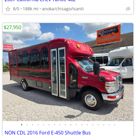
8/5
188k mi
anoka/chisago/isanti
$27,950
•
•
•
•
•
•
•
•
•
•
•
•
•
•
•
•
•
•
NON CDL 2016 Ford E-450 Shuttle Bus