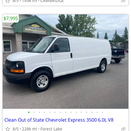
8/5
149k mi
CAMBRIDGE
$7,995
•
•
•
•
•
•
•
•
•
•
•
•
•
•
•
Clean Out of State Chevrolet Express 3500 6.0L V8
8/5
228k mi
Forest Lake