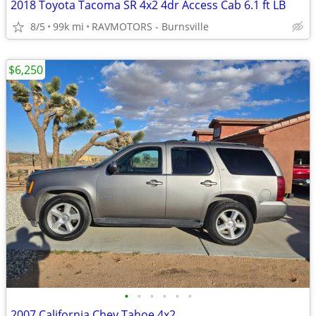
2018 Toyota Tacoma SR 4x2 4dr Access Cab 6.1 ft LB
8/5
99k mi
RAVMOTORS - Burnsville
$6,250
•
•
•
•
•
•
2007 California Chev Tahoe 4x2