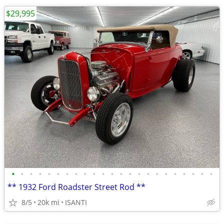
$29,995
•
•
•
•
•
•
•
•
•
•
•
•
•
•
•
•
•
•
•
•
•
•
•
** 1932 Ford Roadster Street Rod **
8/5
20k mi
ISANTI