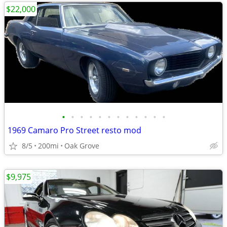
$22,000
•
•
•
•
•
•
•
•
•
•
•
•
1969 Camaro Pro Street resto mod
8/5
200mi
Oak Grove
$9,975