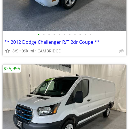
•
•
•
•
•
•
•
•
•
•
•
** 2012 Dodge Challenger R/T 2dr Coupe **
8/5
99k mi
CAMBRIDGE
$25,995