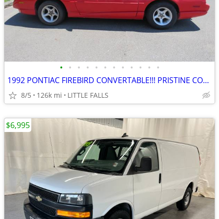
•
•
•
•
•
•
•
•
•
•
•
•
1992 PONTIAC FIREBIRD CONVERTABLE!!! PRISTINE CONDITION!!!
8/5
126k mi
LITTLE FALLS
$6,995