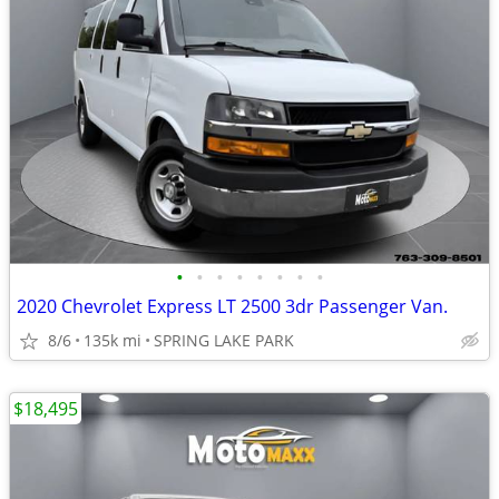
•
•
•
•
•
•
•
•
2020 Chevrolet Express LT 2500 3dr Passenger Van.
8/6
135k mi
SPRING LAKE PARK
$18,495