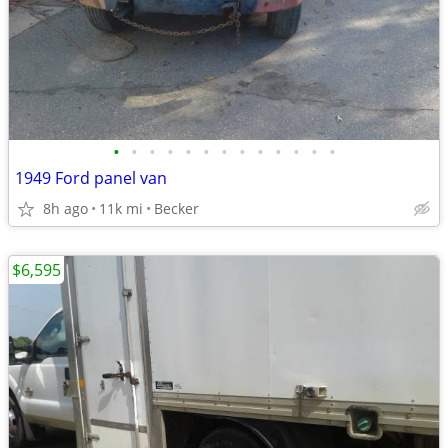
•
•
•
•
•
•
•
•
•
•
•
•
•
1949 Ford panel van
8h ago
11k mi
Becker
$6,595