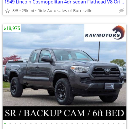
1949 Lincoln Cosmopolitan 4dr sedan Flathead V8 Original SUICIDE DOORS
8/5
29k mi
Ride Auto sales of Burnsville
$18,975
•
•
•
•
•
•
•
•
•
•
•
•
•
•
•
•
•
•
•
•
•
•
•
•