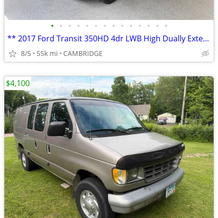
•
•
•
•
•
•
•
•
•
•
•
•
•
•
** 2017 Ford Transit 350HD 4dr LWB High Dually Extended Cargo Van **
8/5
55k mi
CAMBRIDGE
$4,100