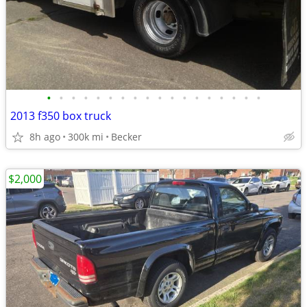
•
•
•
•
•
•
•
•
•
•
•
•
•
•
•
•
•
•
2013 f350 box truck
8h ago
300k mi
Becker
$2,000