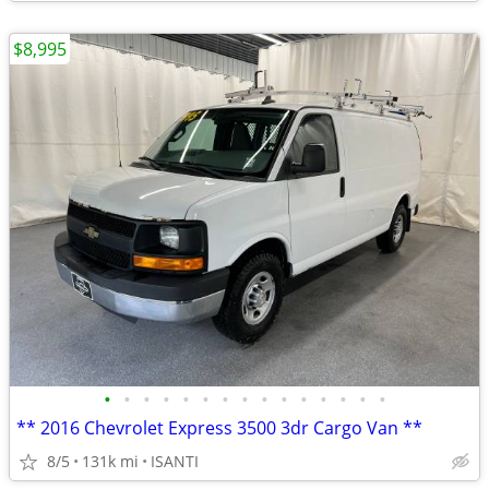
$8,995
•
•
•
•
•
•
•
•
•
•
•
•
•
•
•
** 2016 Chevrolet Express 3500 3dr Cargo Van **
8/5
131k mi
ISANTI