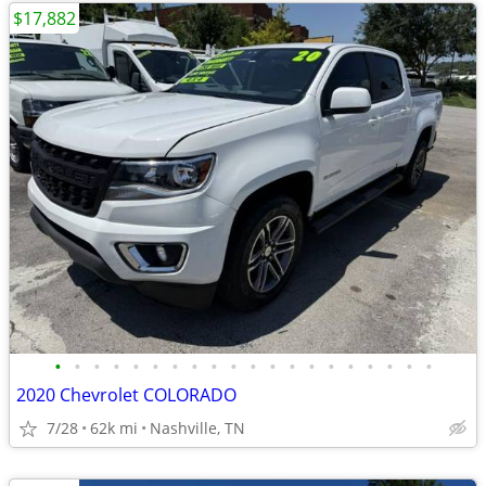
$17,882
•
•
•
•
•
•
•
•
•
•
•
•
•
•
•
•
•
•
•
•
2020 Chevrolet COLORADO
7/28
62k mi
Nashville, TN