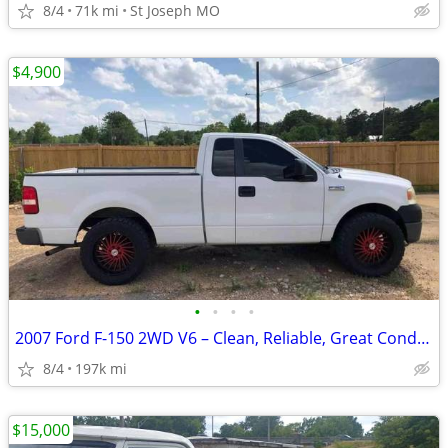
8/4
71k mi
St Joseph MO
$4,900
•
•
•
•
2007 Ford F-150 2WD V6 – Clean, Reliable, Great Condition
8/4
197k mi
$15,000