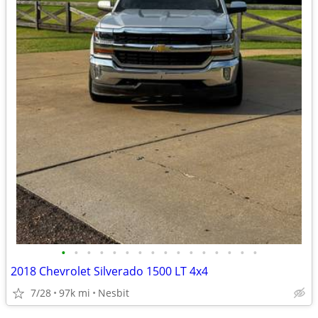
•
•
•
•
•
•
•
•
•
•
•
•
•
•
•
•
2018 Chevrolet Silverado 1500 LT 4x4
7/28
97k mi
Nesbit