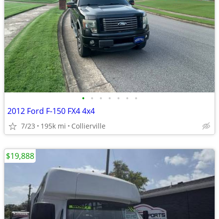
•
•
•
•
•
•
•
2012 Ford F-150 FX4 4x4
7/23
195k mi
Collierville
$19,888