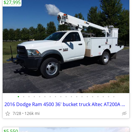
$27,995
•
•
•
•
•
•
•
•
•
•
•
•
•
•
•
•
•
•
•
2016 Dodge Ram 4500 36' bucket truck Altec AT200A Very Solid Nice
7/28
126k mi
$5,550