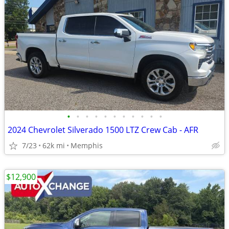
•
•
•
•
•
•
•
•
•
•
•
2024 Chevrolet Silverado 1500 LTZ Crew Cab - AFR
7/23
62k mi
Memphis
$12,900