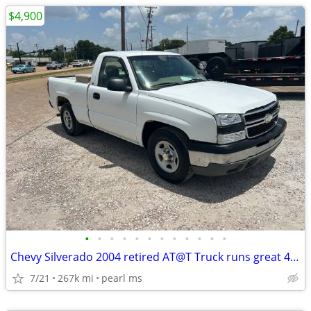
$4,900
•
•
•
•
•
•
•
•
•
•
•
•
Chevy Silverado 2004 retired AT@T Truck runs great 4.3 V6
7/21
267k mi
pearl ms