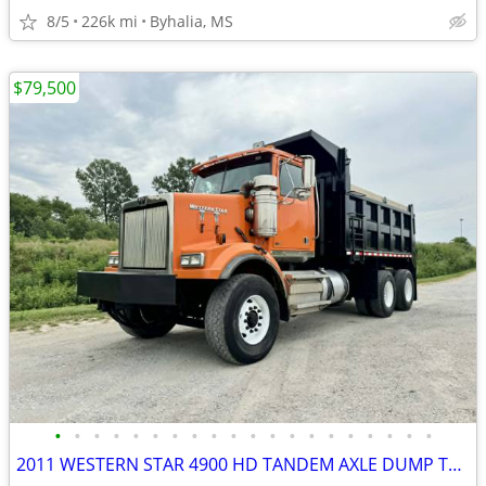
8/5
226k mi
Byhalia, MS
$79,500
•
•
•
•
•
•
•
•
•
•
•
•
•
•
•
•
•
•
•
•
2011 WESTERN STAR 4900 HD TANDEM AXLE DUMP TRUCK 450hp DD13 8LL AC 66K