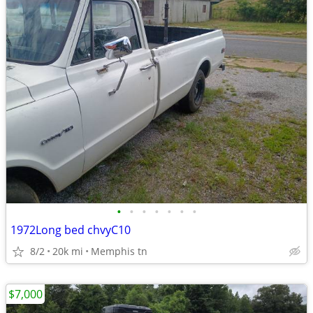
•
•
•
•
•
•
•
1972Long bed chvyC10
8/2
20k mi
Memphis tn
$7,000