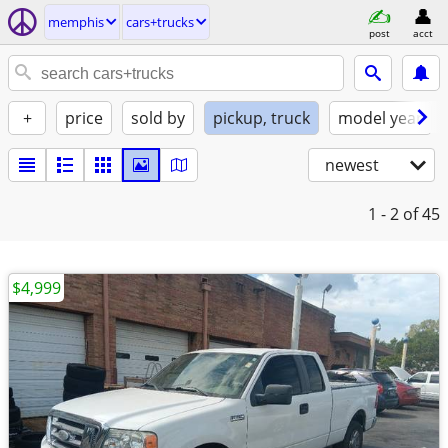
memphis
cars+trucks
post
acct
+
price
sold by
pickup, truck
model year
newest
1 - 2
of 45
$4,999