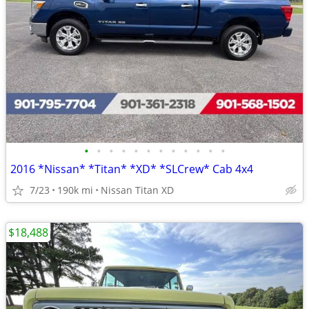
•
•
•
•
•
•
•
•
•
•
•
•
2016 *Nissan* *Titan* *XD* *SLCrew* Cab 4x4
7/23
190k mi
Nissan Titan XD
$18,488