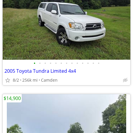
•
•
•
•
•
•
•
•
•
•
•
•
•
2005 Toyota Tundra Limited 4x4
8/2
256k mi
Camden
$14,900