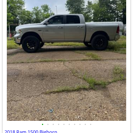
•
•
•
•
•
•
•
•
•
•
2018 Ram 1500 Bighorn