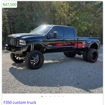
$47,500
•
•
•
•
•
•
F350 custom truck