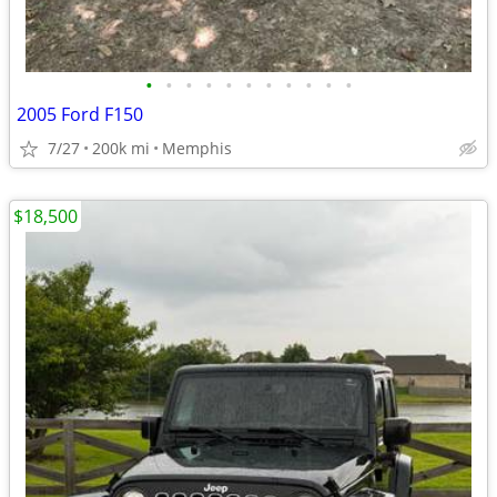
•
•
•
•
•
•
•
•
•
•
•
2005 Ford F150
7/27
200k mi
Memphis
$18,500