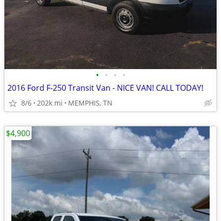
•
•
•
•
2016 Ford F-250 Transit Van - NICE VAN! CALL TODAY!
8/6
202k mi
MEMPHIS, TN
$4,900