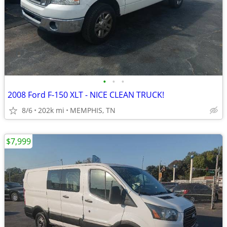
•
•
•
2008 Ford F-150 XLT - NICE CLEAN TRUCK!
8/6
202k mi
MEMPHIS, TN
$7,999