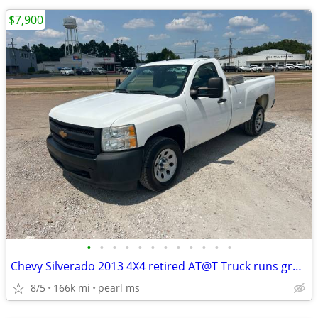
$7,900
•
•
•
•
•
•
•
•
•
•
•
•
Chevy Silverado 2013 4X4 retired AT@T Truck runs great 4.3 V6
8/5
166k mi
pearl ms