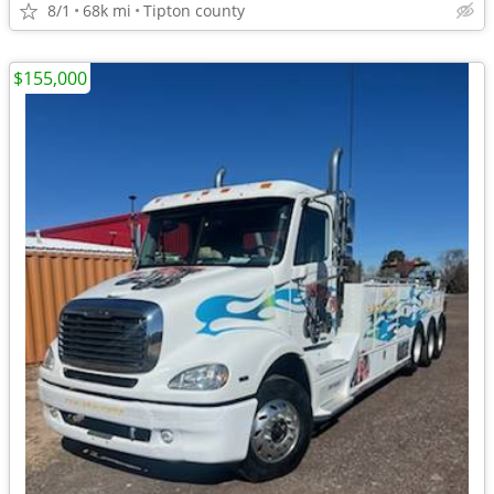
8/1
68k mi
Tipton county
$155,000