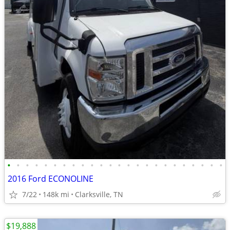
•
•
•
•
•
•
•
•
•
•
•
•
•
•
•
•
•
•
•
•
•
•
•
•
2016 Ford ECONOLINE
7/22
148k mi
Clarksville, TN
$19,888