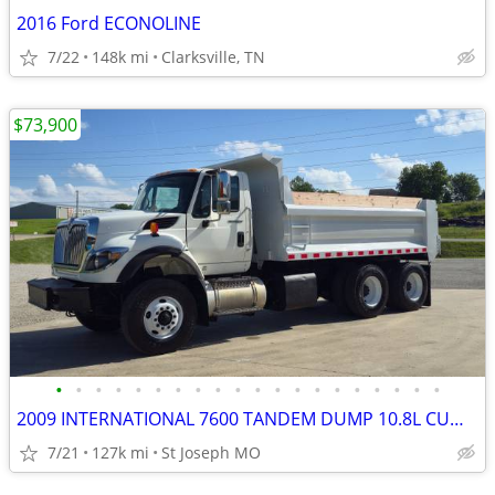
2016 Ford ECONOLINE
7/22
148k mi
Clarksville, TN
$73,900
•
•
•
•
•
•
•
•
•
•
•
•
•
•
•
•
•
•
•
•
2009 INTERNATIONAL 7600 TANDEM DUMP 10.8L CUMMINS AUTO AC 1 OWN LOW MI
7/21
127k mi
St Joseph MO