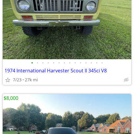
•
•
•
•
•
•
•
•
•
•
•
•
•
•
1974 International Harvester Scout II 345ci V8
7/23
27k mi
$8,000