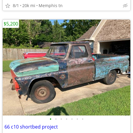
8/1
20k mi
Memphis tn
$5,200
•
•
•
•
•
•
•
66 c10 shortbed project