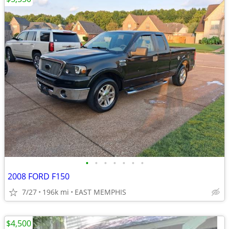
•
•
•
•
•
•
•
2008 FORD F150
7/27
196k mi
EAST MEMPHIS
$4,500