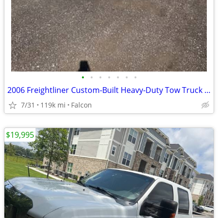
•
•
•
•
•
•
•
2006 Freightliner Custom-Built Heavy-Duty Tow Truck – 50 Ton Capacity
7/31
119k mi
Falcon
$19,995