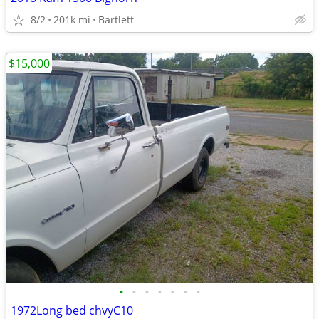
8/2
201k mi
Bartlett
$15,000
•
•
•
•
•
•
•
1972Long bed chvyC10