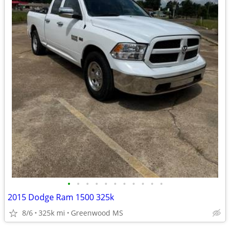
•
•
•
•
•
•
•
•
•
•
•
2015 Dodge Ram 1500 325k
8/6
325k mi
Greenwood MS