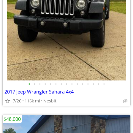
•
•
•
•
•
•
•
•
•
•
•
•
•
•
•
2017 Jeep Wrangler Sahara 4x4
7/26
116k mi
Nesbit
$48,000