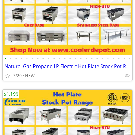
•
•
•
•
•
•
•
•
•
•
•
•
•
•
•
•
•
•
•
•
•
•
•
•
Natural Gas Propane LP Electric Hot Plate Stock Pot Range
7/20
NEW
$1,199