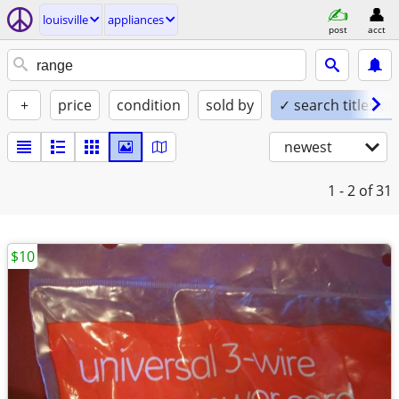
louisville
appliances
post
acct
+
price
condition
sold by
✓ search titles on
newest
1 - 2
of 31
$10