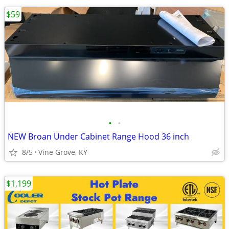
$59
•
•
NEW Broan Under Cabinet Range Hood 36 inch
8/5
Vine Grove, KY
$1,199