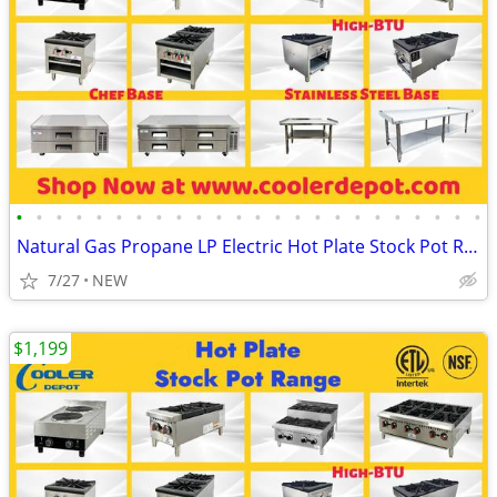
•
•
•
•
•
•
•
•
•
•
•
•
•
•
•
•
•
•
•
•
•
•
•
•
Natural Gas Propane LP Electric Hot Plate Stock Pot Range
7/27
NEW
$1,199