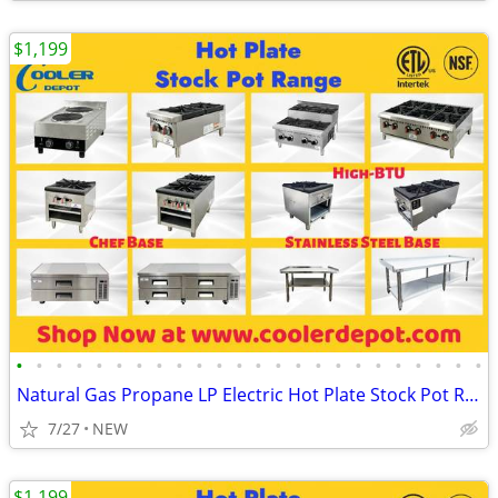
$1,199
•
•
•
•
•
•
•
•
•
•
•
•
•
•
•
•
•
•
•
•
•
•
•
•
Natural Gas Propane LP Electric Hot Plate Stock Pot Range
7/27
NEW
$1,199