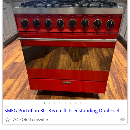
•
•
•
•
•
•
•
•
•
SMEG Portofino 30" 3.6 cu. ft. Freestanding Dual Fuel Range
7/4
Old Louisville