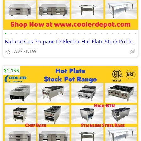
•
•
•
•
•
•
•
•
•
•
•
•
•
•
•
•
•
•
•
•
•
•
•
•
Natural Gas Propane LP Electric Hot Plate Stock Pot Range
7/27
NEW
$1,199