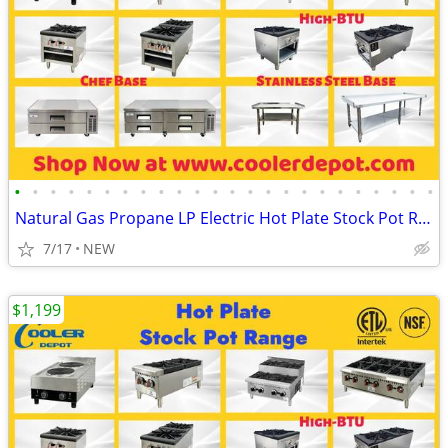
•
•
•
•
•
•
•
•
•
•
•
•
•
•
•
•
•
•
•
•
•
•
•
•
Natural Gas Propane LP Electric Hot Plate Stock Pot Range
7/17
NEW
$1,199