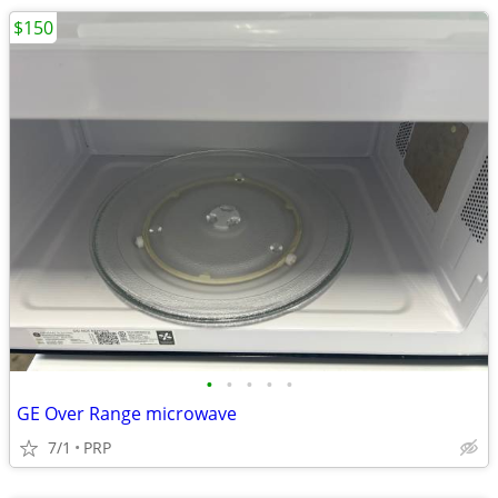
$150
•
•
•
•
•
GE Over Range microwave
7/1
PRP