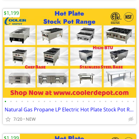
$1,199
•
•
•
•
•
•
•
•
•
•
•
•
•
•
•
•
•
•
•
•
•
•
•
•
Natural Gas Propane LP Electric Hot Plate Stock Pot Range
7/20
NEW
$1,199