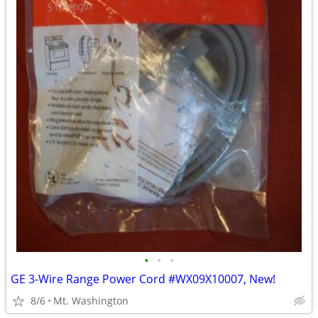
•
•
•
GE 3-Wire Range Power Cord #WX09X10007, New!
8/6
Mt. Washington