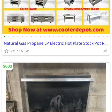
•
•
•
•
•
•
•
•
•
•
•
•
•
•
•
•
•
•
•
•
•
•
•
•
Natural Gas Propane LP Electric Hot Plate Stock Pot Range
7/17
NEW
$600