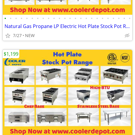
•
•
•
•
•
•
•
•
•
•
•
•
•
•
•
•
•
•
•
•
•
•
•
•
Natural Gas Propane LP Electric Hot Plate Stock Pot Range
7/27
NEW
$1,199