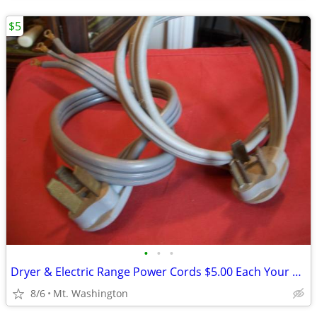
$5
•
•
•
Dryer & Electric Range Power Cords $5.00 Each Your Choice
8/6
Mt. Washington