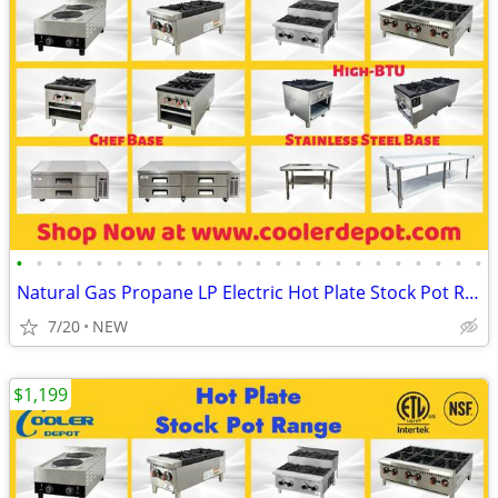
•
•
•
•
•
•
•
•
•
•
•
•
•
•
•
•
•
•
•
•
•
•
•
•
Natural Gas Propane LP Electric Hot Plate Stock Pot Range
7/20
NEW
$1,199