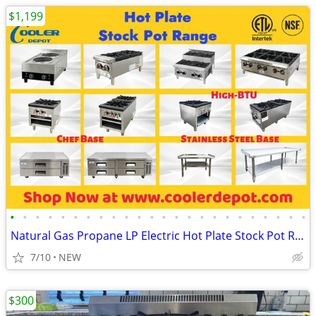
$1,199
•
•
•
•
•
•
•
•
•
•
•
•
•
•
•
•
•
•
•
•
•
•
•
•
Natural Gas Propane LP Electric Hot Plate Stock Pot Range
7/10
NEW
$300