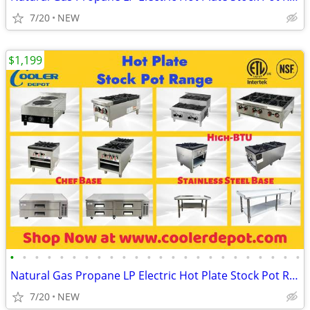
7/20
NEW
$1,199
•
•
•
•
•
•
•
•
•
•
•
•
•
•
•
•
•
•
•
•
•
•
•
•
Natural Gas Propane LP Electric Hot Plate Stock Pot Range
7/20
NEW