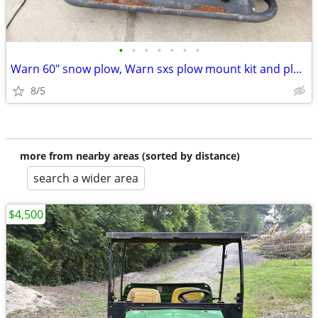
•
•
•
•
•
•
•
Warn 60" snow plow, Warn sxs plow mount kit and plow attachment
8/5
more from nearby areas (sorted by distance)
search a wider area
$4,500