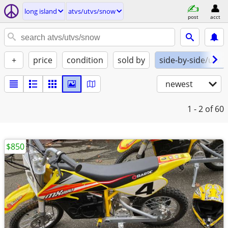
long island
atvs/utvs/snow
post
acct
+
price
condition
sold by
side-by-side/utv
newest
1 - 2
of 60
$850