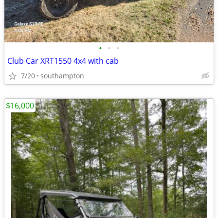
•
•
•
Club Car XRT1550 4x4 with cab
7/20
southampton
$16,000