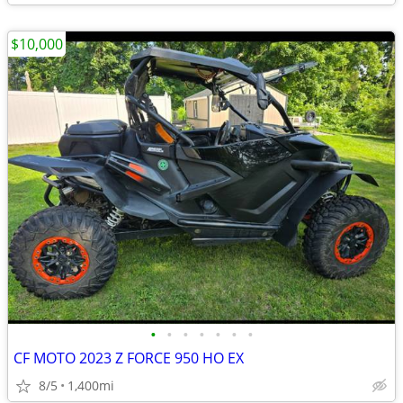
$10,000
•
•
•
•
•
•
•
CF MOTO 2023 Z FORCE 950 HO EX
8/5
1,400mi