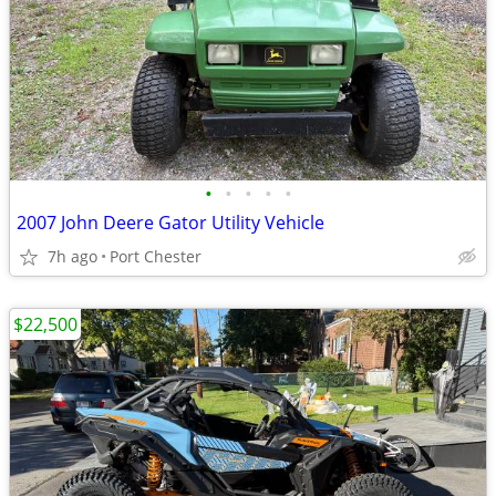
•
•
•
•
•
2007 John Deere Gator Utility Vehicle
7h ago
Port Chester
$22,500