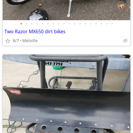
•
•
•
•
•
•
•
•
•
•
•
•
•
•
•
•
•
•
Two Razor MX650 dirt bikes
8/7
Melville