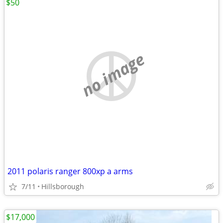
$50
no image
2011 polaris ranger 800xp a arms
7/11
Hillsborough
$17,000