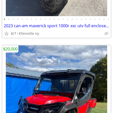
•
•
•
•
•
•
•
•
•
•
•
•
•
•
•
•
•
•
•
•
•
•
•
•
2023 can-am maverick sport 1000r xxc utv full enclosed cab
8/7
Ellenville ny
$20,000