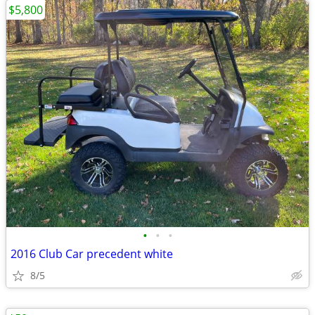
$5,800
•
•
•
2016 Club Car precedent white
8/5