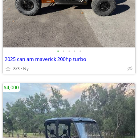
•
•
•
•
•
2025 can am maverick 200hp turbo
8/3
Ny
$4,000