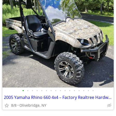
•
•
•
•
•
•
•
•
•
•
•
•
•
•
•
•
2005 Yamaha Rhino 660 4x4 – Factory Realtree Hardwoods HD Camo
8/8
Olivebridge, NY