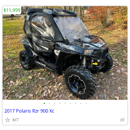
$11,999
•
•
•
•
•
•
•
•
•
2017 Polaris Rzr 900 Xc
8/7