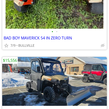
•
•
BAD BOY MAVERICK 54 IN ZERO TURN
7/9
BULLVILLE
$15,556