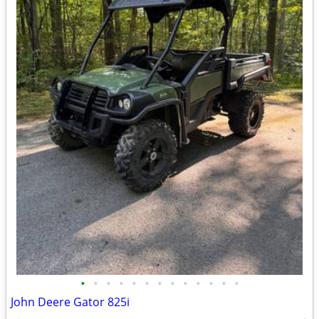
•
•
•
•
•
•
•
•
•
•
•
•
•
John Deere Gator 825i