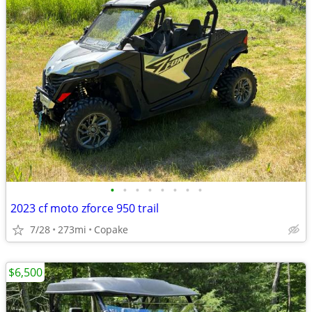
•
•
•
•
•
•
•
•
2023 cf moto zforce 950 trail
7/28
273mi
Copake
$6,500