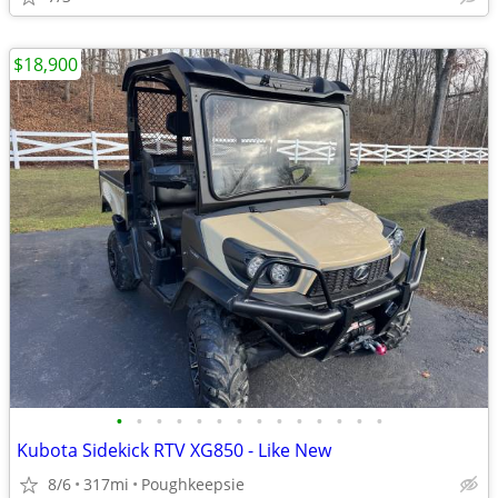
$18,900
•
•
•
•
•
•
•
•
•
•
•
•
•
•
Kubota Sidekick RTV XG850 - Like New
8/6
317mi
Poughkeepsie