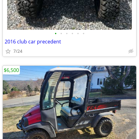
•
•
•
•
•
•
2016 club car precedent
7/24
$6,500