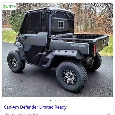
$4,928
•
•
•
•
Can-Am Defender Limited Ready
7/9
new haven