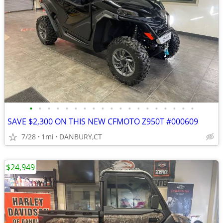
•
•
•
•
•
•
•
•
•
•
•
•
•
•
•
•
•
•
•
SAVE $2,300 ON THIS NEW CFMOTO Z950T #000609
7/28
1mi
DANBURY,CT
$24,949