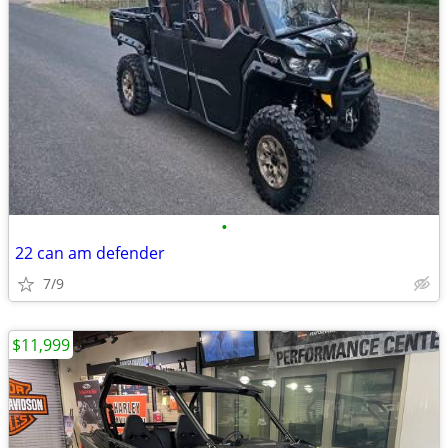
•
22 can am defender
7/9
$11,999