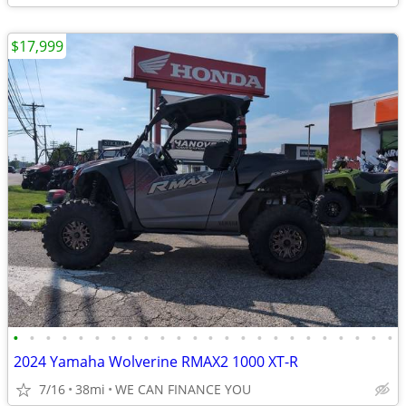
$17,999
•
•
•
•
•
•
•
•
•
•
•
•
•
•
•
•
•
•
•
•
•
•
•
•
2024 Yamaha Wolverine RMAX2 1000 XT-R
7/16
38mi
WE CAN FINANCE YOU