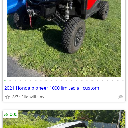
•
•
•
•
•
•
•
•
•
•
•
•
•
•
•
•
•
•
•
•
•
•
•
•
2021 Honda pioneer 1000 limited all custom
8/7
Ellenville ny
$8,000