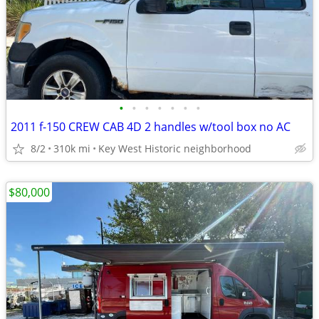
•
•
•
•
•
•
•
2011 f-150 CREW CAB 4D 2 handles w/tool box no AC
8/2
310k mi
Key West Historic neighborhood
$80,000