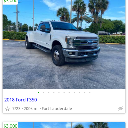
$3,000
•
•
•
•
•
•
•
•
•
•
•
2018 Ford F350
7/23
200k mi
Fort Lauderdale
$3,000