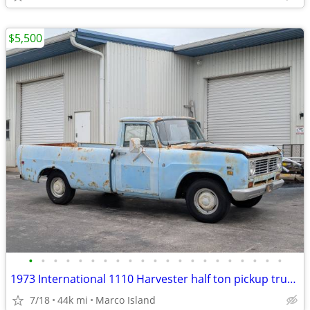
$5,500
•
•
•
•
•
•
•
•
•
•
•
•
•
•
•
•
•
•
•
•
•
1973 International 1110 Harvester half ton pickup truck - runs and drives
7/18
44k mi
Marco Island