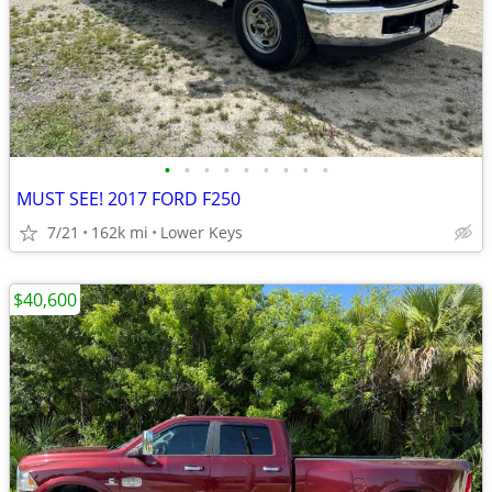
•
•
•
•
•
•
•
•
•
MUST SEE! 2017 FORD F250
7/21
162k mi
Lower Keys
$40,600