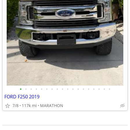
•
•
•
•
•
•
•
•
•
•
•
•
•
•
•
•
•
•
FORD F250 2019
7/8
117k mi
MARATHON