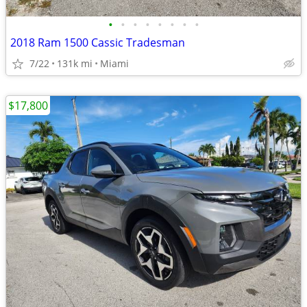
•
•
•
•
•
•
•
•
2018 Ram 1500 Cassic Tradesman
7/22
131k mi
Miami
$17,800