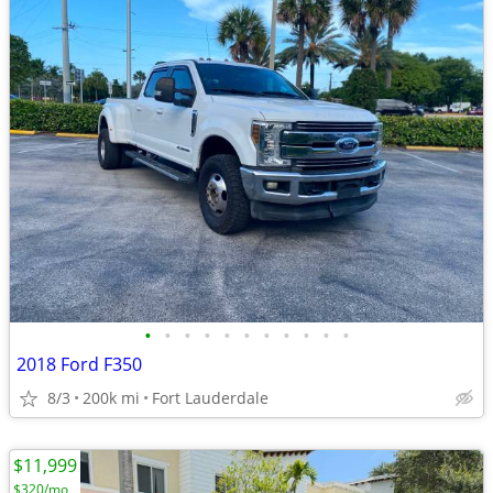
•
•
•
•
•
•
•
•
•
•
•
2018 Ford F350
8/3
200k mi
Fort Lauderdale
$11,999
$320/mo