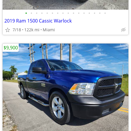
•
•
•
•
•
•
•
•
•
•
•
•
•
•
•
•
2019 Ram 1500 Cassic Warlock
7/18
122k mi
Miami
$9,900