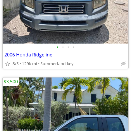
•
•
•
•
2006 Honda Ridgeline
8/5
129k mi
Summerland key
$3,500