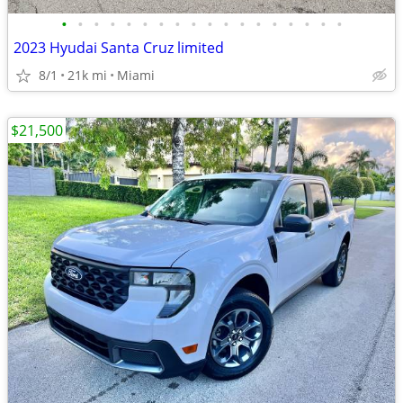
•
•
•
•
•
•
•
•
•
•
•
•
•
•
•
•
•
•
2023 Hyudai Santa Cruz limited
8/1
21k mi
Miami
$21,500