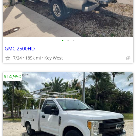
•
•
•
GMC 2500HD
7/24
185k mi
Key West
$14,950