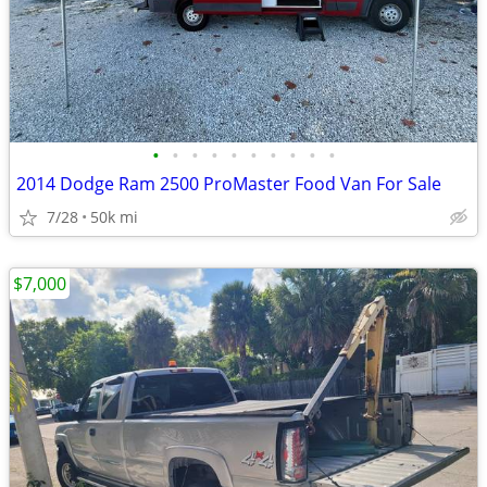
•
•
•
•
•
•
•
•
•
•
2014 Dodge Ram 2500 ProMaster Food Van For Sale
7/28
50k mi
$7,000