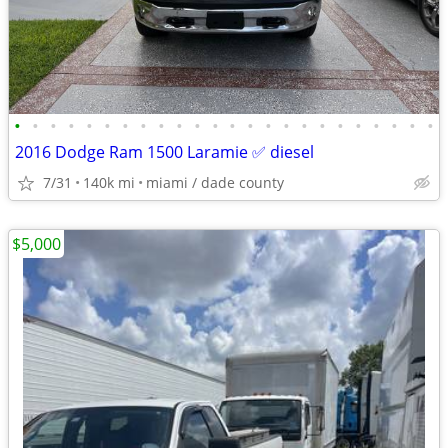
•
•
•
•
•
•
•
•
•
•
•
•
•
•
•
•
•
•
•
•
•
•
•
•
2016 Dodge Ram 1500 Laramie ✅ diesel
7/31
140k mi
miami / dade county
$5,000