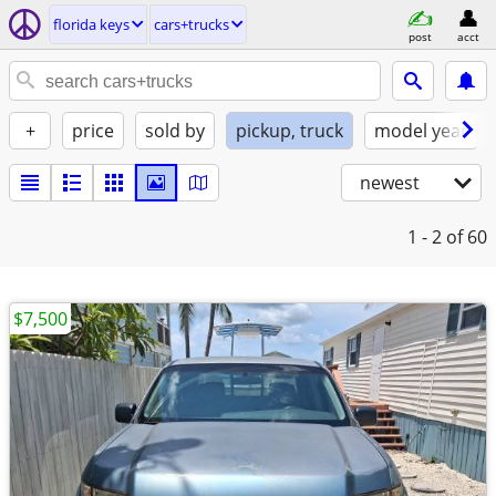
florida keys
cars+trucks
post
acct
+
price
sold by
pickup, truck
model year
newest
1 - 2
of 60
$7,500