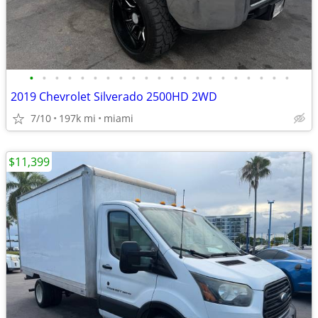
•
•
•
•
•
•
•
•
•
•
•
•
•
•
•
•
•
•
•
•
•
2019 Chevrolet Silverado 2500HD 2WD
7/10
197k mi
miami
$11,399