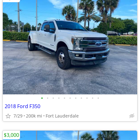
•
•
•
•
•
•
•
•
•
•
•
2018 Ford F350
7/29
200k mi
Fort Lauderdale
$3,000