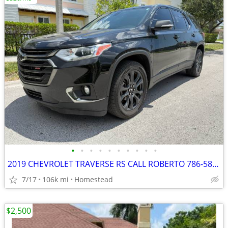
•
•
•
•
•
•
•
•
•
•
2019 CHEVROLET TRAVERSE RS CALL ROBERTO 786-5862806
7/17
106k mi
Homestead
$2,500