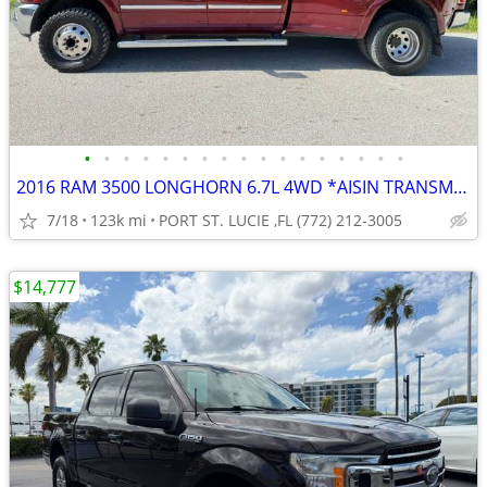
•
•
•
•
•
•
•
•
•
•
•
•
•
•
•
•
•
2016 RAM 3500 LONGHORN 6.7L 4WD *AISIN TRANSMISSION* ONLY 123K MILES*
7/18
123k mi
PORT ST. LUCIE ,FL (772) 212-3005
$14,777