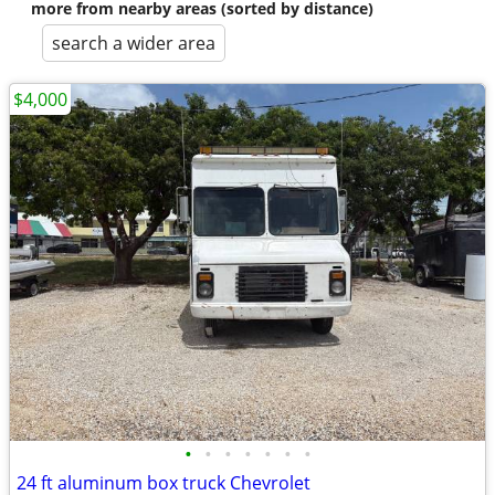
more from nearby areas (sorted by distance)
search a wider area
$4,000
•
•
•
•
•
•
•
24 ft aluminum box truck Chevrolet