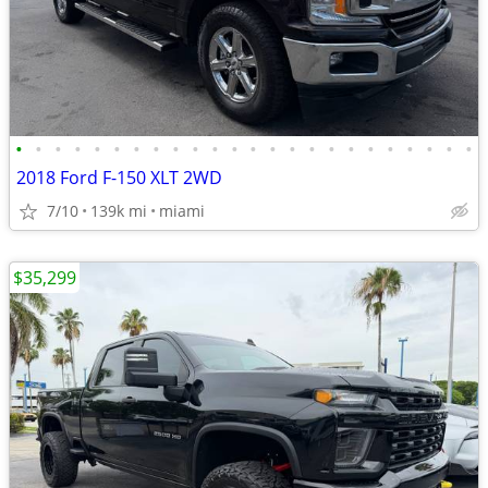
•
•
•
•
•
•
•
•
•
•
•
•
•
•
•
•
•
•
•
•
•
•
•
•
2018 Ford F-150 XLT 2WD
7/10
139k mi
miami
$35,299