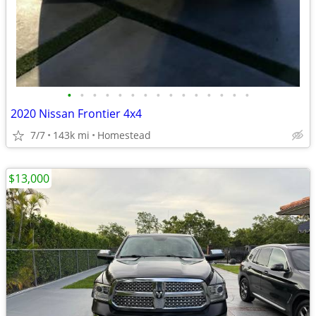
•
•
•
•
•
•
•
•
•
•
•
•
•
•
•
2020 Nissan Frontier 4x4
7/7
143k mi
Homestead
$13,000