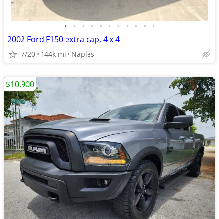
•
•
•
•
•
•
•
•
•
•
•
2002 Ford F150 extra cap, 4 x 4
7/20
144k mi
Naples
$10,900