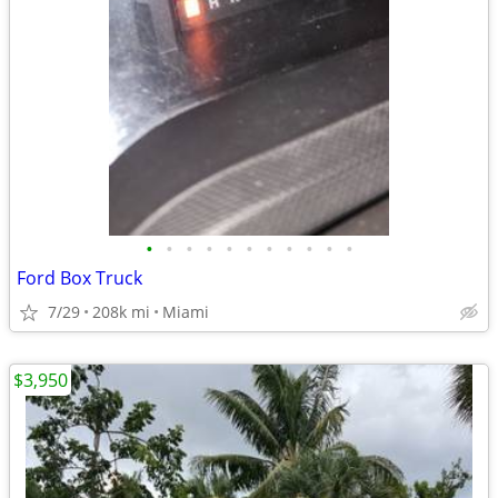
•
•
•
•
•
•
•
•
•
•
•
Ford Box Truck
7/29
208k mi
Miami
$3,950