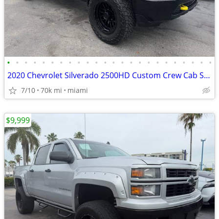
•
•
•
•
•
•
•
•
•
•
•
•
•
•
•
•
•
•
•
•
•
•
•
•
2020 Chevrolet Silverado 2500HD Custom Crew Cab Short Box 4WD
7/10
70k mi
miami
$9,999