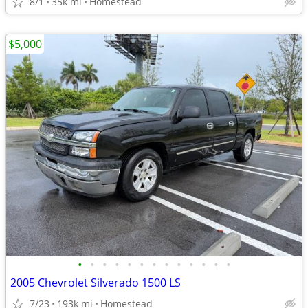
8/1
35k mi
Homestead
$5,000
•
•
•
•
•
•
•
•
•
•
•
•
•
2005 Chevrolet Silverado 1500 LS
7/23
193k mi
Homestead