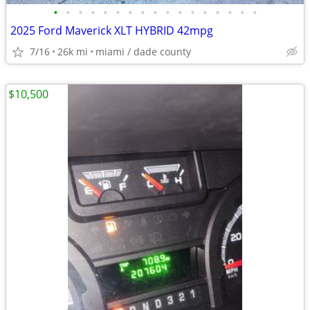
•
•
•
•
•
•
•
•
•
•
•
•
•
•
•
•
•
2025 Ford Maverick XLT HYBRID 42mpg
7/16
26k mi
miami / dade county
$10,500