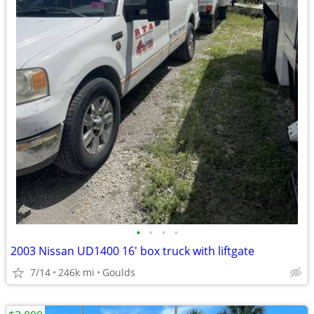
•
•
•
•
2003 Nissan UD1400 16' box truck with liftgate
7/14
246k mi
Goulds