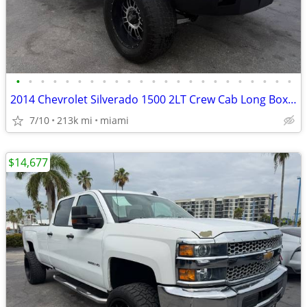
•
•
•
•
•
•
•
•
•
•
•
•
•
•
•
•
•
•
•
•
•
•
•
2014 Chevrolet Silverado 1500 2LT Crew Cab Long Box 4WD
7/10
213k mi
miami
$14,677