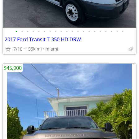
•
•
•
•
•
•
•
•
•
•
•
•
•
•
•
•
•
•
•
•
2017 Ford Transit T-350 HD DRW
7/10
155k mi
miami
$45,000