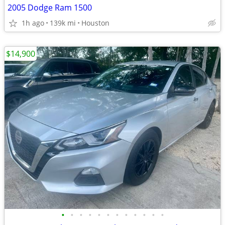
2005 Dodge Ram 1500
1h ago
139k mi
Houston
$14,900
•
•
•
•
•
•
•
•
•
•
•
•