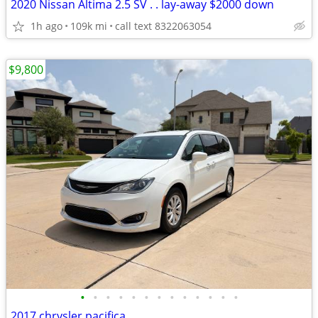
2020 Nissan Altima 2.5 SV . . lay-away $2000 down
1h ago
109k mi
call text 8322063054
$9,800
•
•
•
•
•
•
•
•
•
•
•
•
•
2017 chrysler pacifica