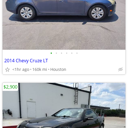
•
•
•
•
•
•
2014 Chevy Cruze LT
<1hr ago
160k mi
Houston
$2,900