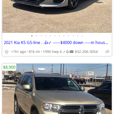
•
•
•
•
•
•
•
•
•
•
•
•
2021 Kia K5 G5-line . .👍✓ ------$4000 down -----in house finance
<1hr ago
81k mi
1990 hwy 6 ✓👍☎ 832-206-3054
$8,900