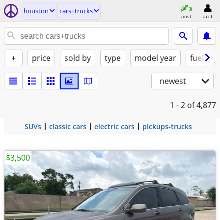
houston
cars+trucks
post
acct
+
price
sold by
type
model year
fuel
newest
1 - 2
of 4,877
SUVs
classic cars
electric cars
pickups-trucks
$3,500