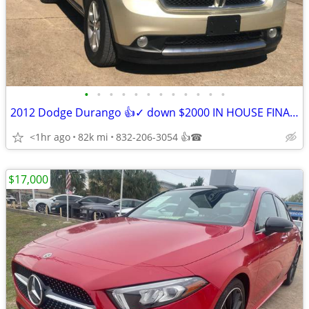
•
•
•
•
•
•
•
•
•
•
•
•
2012 Dodge Durango 👍✓ down $2000 IN HOUSE FINANC
<1hr ago
82k mi
832-206-3054 👍☎
$17,000