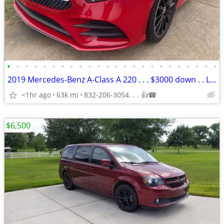
•
•
•
•
•
•
•
•
•
•
•
•
•
•
•
•
•
•
•
•
•
•
•
•
2019 Mercedes-Benz A-Class A 220 . . . $3000 down . . LIKE NEW
<1hr ago
63k mi
832-206-3054. . . 👍☎
$6,500