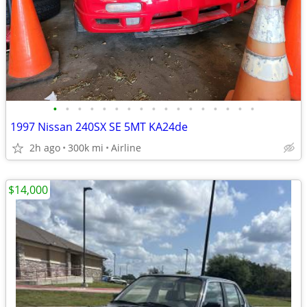
•
•
•
•
•
•
•
•
•
•
•
•
•
•
•
•
•
1997 Nissan 240SX SE 5MT KA24de
2h ago
300k mi
Airline
$14,000