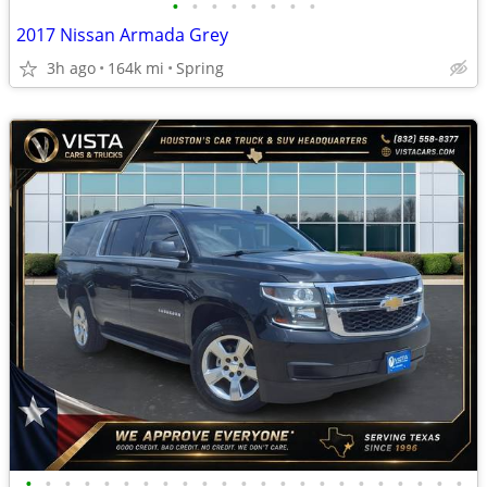
•
•
•
•
•
•
•
•
2017 Nissan Armada Grey
3h ago
164k mi
Spring
•
•
•
•
•
•
•
•
•
•
•
•
•
•
•
•
•
•
•
•
•
•
•