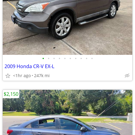
•
•
•
•
•
•
•
•
•
•
2009 Honda CR-V EX-L
<1hr ago
247k mi
$2,150