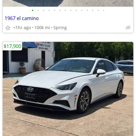
•
•
•
•
•
•
•
•
•
•
•
•
•
•
1967 el camino
<1hr ago
100k mi
Spring
$17,900