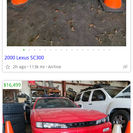
•
•
•
•
•
•
•
•
•
•
•
•
•
•
•
•
•
2000 Lexus SC300
2h ago
113k mi
Airline
$16,499