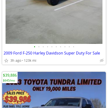
•
•
•
•
•
•
•
•
•
•
2009 Ford F-250 Harley Davidson Super Duty For Sale
3h ago
123k mi
$39,886
$645/mo