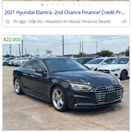
•
•
•
•
•
•
•
•
•
•
2021 Hyundai Elantra -2nd Chance Finance! Credit Prob OK!
1h ago
93k mi
Houston-In House Finance Dealer
$22,000