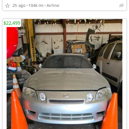
2h ago
104k mi
Airline
$22,499