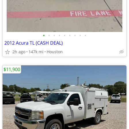
•
•
•
•
•
•
•
•
•
2012 Acura TL (CASH DEAL)
2h ago
147k mi
Houston
$11,900