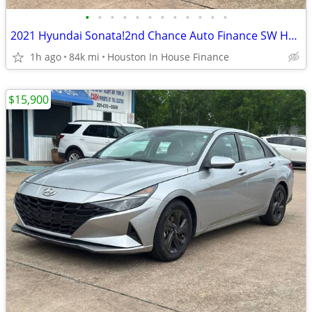
•
•
•
•
•
•
•
•
•
•
•
•
2021 Hyundai Sonata!2nd Chance Auto Finance SW Houston
1h ago
84k mi
Houston In House Finance
$15,900