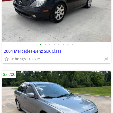
•
•
•
•
•
•
•
•
2004 Mercedes-Benz SLK Class
<1hr ago
169k mi
$3,200