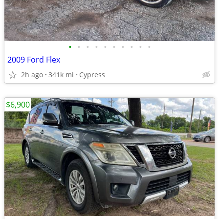
•
•
•
•
•
•
•
•
•
•
2009 Ford Flex
2h ago
341k mi
Cypress
$6,900