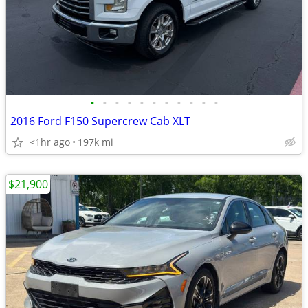
•
•
•
•
•
•
•
•
•
•
•
2016 Ford F150 Supercrew Cab XLT
<1hr ago
197k mi
$21,900