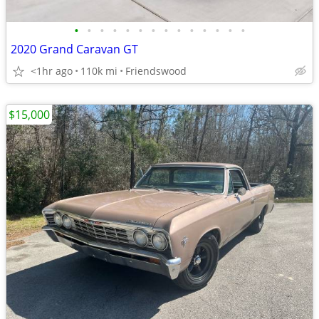
•
•
•
•
•
•
•
•
•
•
•
•
•
•
2020 Grand Caravan GT
<1hr ago
110k mi
Friendswood
$15,000