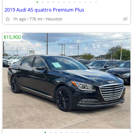
•
•
•
•
•
•
•
•
•
•
•
•
2019 Audi A5 quattro Premium Plus
1h ago
77k mi
Houston
$15,900
•
•
•
•
•
•
•
•
•