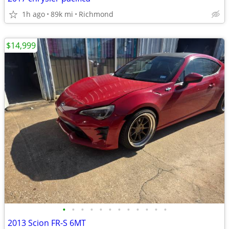
1h ago
89k mi
Richmond
$14,999
•
•
•
•
•
•
•
•
•
•
•
•
2013 Scion FR-S 6MT