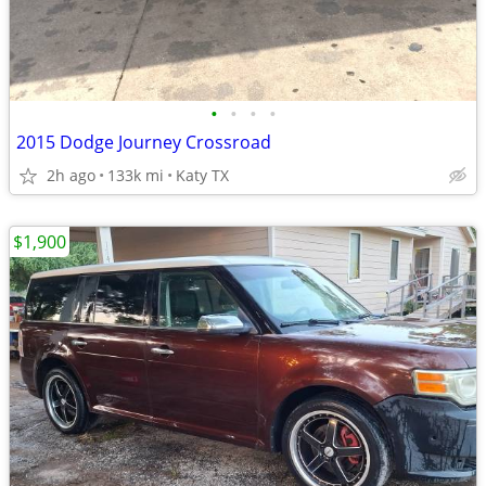
•
•
•
•
2015 Dodge Journey Crossroad
2h ago
133k mi
Katy TX
$1,900