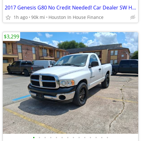
2017 Genesis G80 No Credit Needed! Car Dealer SW Houston
1h ago
90k mi
Houston In House Finance
$3,299
•
•
•
•
•
•
•
•
•
•
•
•
•
•