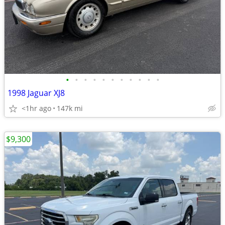
•
•
•
•
•
•
•
•
•
•
•
1998 Jaguar XJ8
<1hr ago
147k mi
$9,300