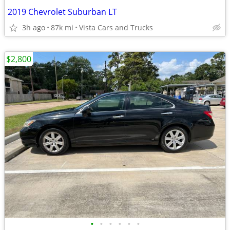
2019 Chevrolet Suburban LT
3h ago
87k mi
Vista Cars and Trucks
$2,800
•
•
•
•
•
•