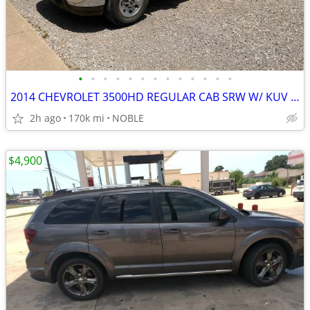
•
•
•
•
•
•
•
•
•
•
•
•
•
2014 CHEVROLET 3500HD REGULAR CAB SRW W/ KUV UTILITY BED
2h ago
170k mi
NOBLE
$4,900