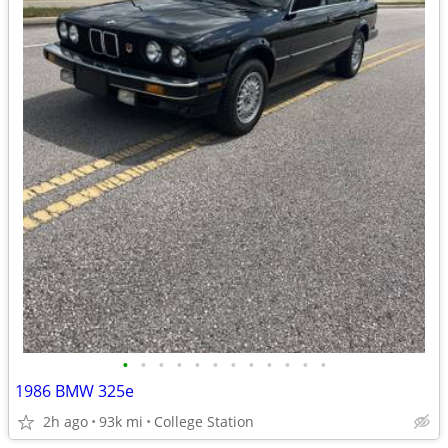
•
•
•
•
•
•
•
•
•
•
•
•
1986 BMW 325e
2h ago
93k mi
College Station