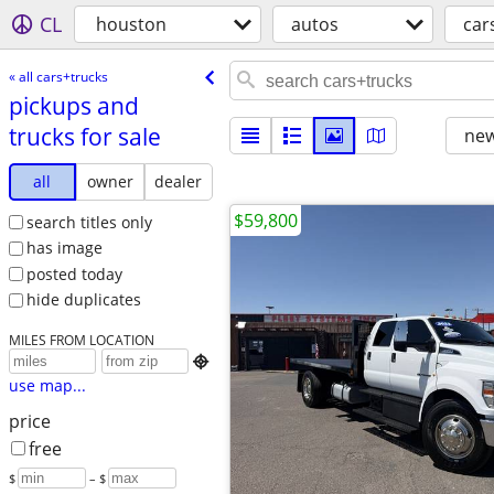
CL
houston
autos
car
« all cars+trucks
pickups and
trucks for sale
new
all
owner
dealer
$59,800
search titles only
has image
posted today
hide duplicates
MILES FROM LOCATION

use map...
price
free
$
– $