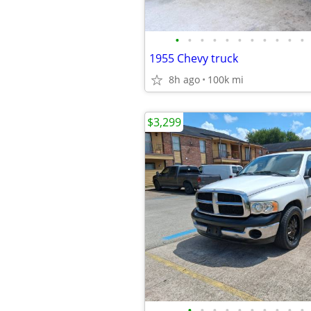
•
•
•
•
•
•
•
•
•
•
•
1955 Chevy truck
8h ago
100k mi
$3,299
•
•
•
•
•
•
•
•
•
•