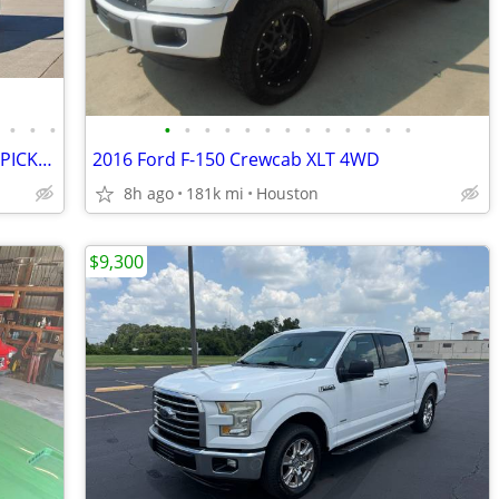
•
•
•
•
•
•
•
•
•
•
•
•
•
•
•
•
2018 RAM 1500 CREW CAB TRADESMAN PICKUP 4D 5 1/2 FT
2016 Ford F-150 Crewcab XLT 4WD
8h ago
181k mi
Houston
$9,300