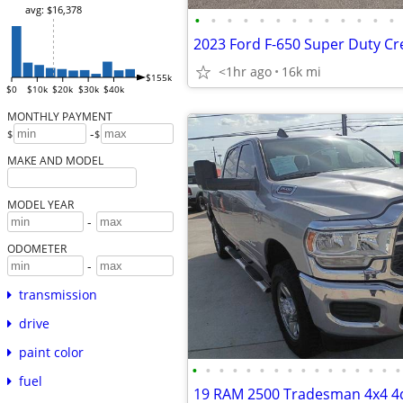
avg: $16,378
•
•
•
•
•
•
•
•
•
•
•
•
•
2023 Ford F-650 Super Duty Cr
<1hr ago
16k mi
$155k
$0
$10k
$20k
$30k
$40k
MONTHLY PAYMENT
-
$
$
MAKE AND MODEL
MODEL YEAR
-
ODOMETER
-
transmission
drive
paint color
•
•
•
•
•
•
•
•
•
•
•
•
•
•
•
•
fuel