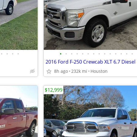
•
•
•
•
•
•
•
•
•
•
•
•
•
•
•
•
•
•
2016 Ford F-250 Crewcab XLT 6.7 Diesel
8h ago
232k mi
Houston
$12,999