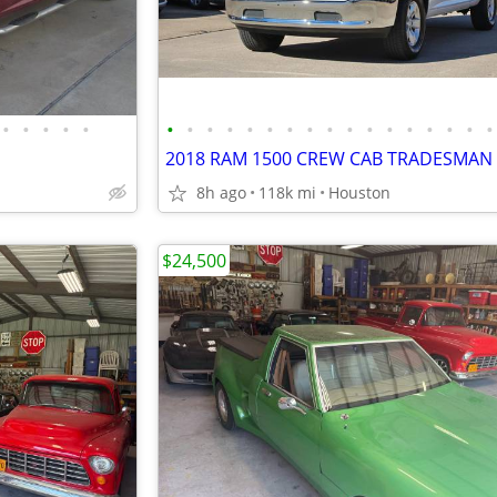
•
•
•
•
•
•
•
•
•
•
•
•
•
•
•
•
•
•
•
•
•
•
8h ago
118k mi
Houston
$24,500