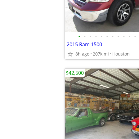
•
•
•
•
•
•
•
•
•
•
•
2015 Ram 1500
8h ago
207k mi
Houston
$42,500