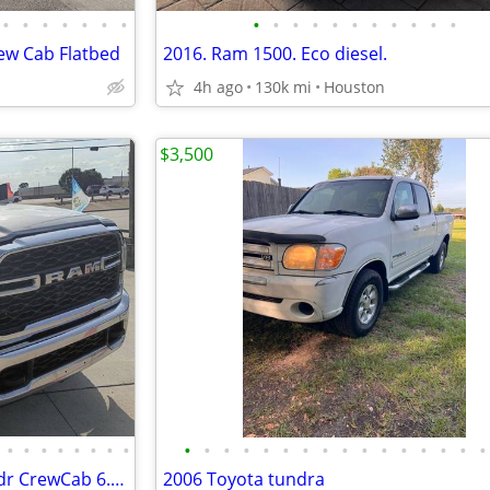
•
•
•
•
•
•
•
•
•
•
•
•
•
•
•
•
•
•
ew Cab Flatbed
2016. Ram 1500. Eco diesel.
4h ago
130k mi
Houston
$3,500
•
•
•
•
•
•
•
•
•
•
•
•
•
•
•
•
•
•
•
•
•
•
•
•
19 RAM 2500 Tradesman 4x4 4dr CrewCab 6.3 ft Pickup Financing Availabl
2006 Toyota tundra