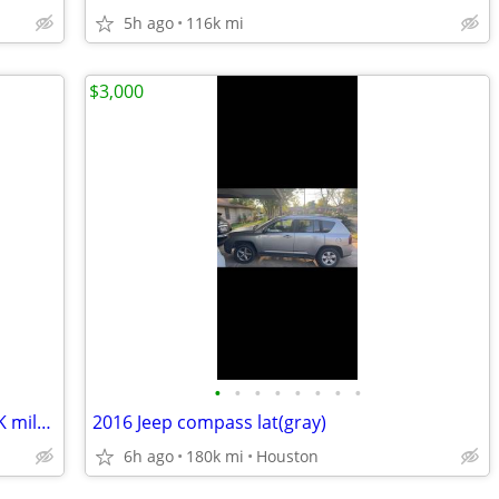
5h ago
116k mi
$3,000
•
•
•
•
•
•
•
•
2018 jeep Renegade super low miles 64K miles, like new
2016 Jeep compass lat(gray)
6h ago
180k mi
Houston