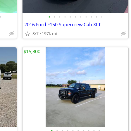
•
•
•
•
•
•
•
•
•
•
•
•
2016 Ford F150 Supercrew Cab XLT
8/7
197k mi
$15,800
•
•
•
•
•
•
•
•
•
•