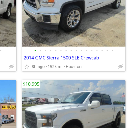
•
•
•
•
•
•
•
•
•
•
•
•
•
•
•
•
•
2014 GMC Sierra 1500 SLE Crewcab
8h ago
152k mi
Houston
$10,995