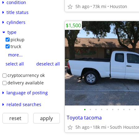
condition
5h ago
73k mi
Houston
title status
cylinders
$1,500
type
pickup
truck
more...
select all
deselect all
cryptocurrency ok
delivery available
language of posting
related searches
•
•
•
•
•
•
•
•
•
•
Toyota tacoma
reset
apply
5h ago
18k mi
South Housto