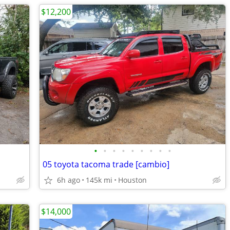
$12,200
•
•
•
•
•
•
•
•
•
05 toyota tacoma trade [cambio]
6h ago
145k mi
Houston
$14,000