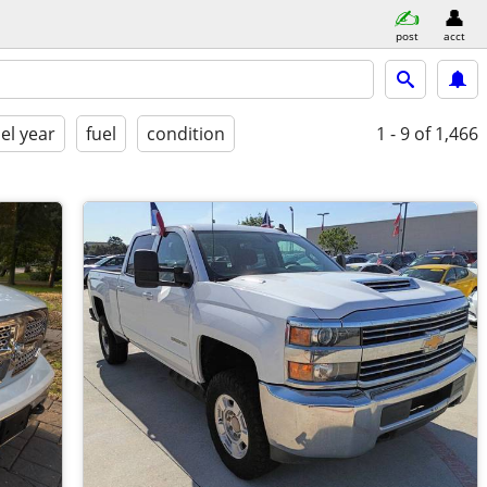
post
acct
l year
fuel
condition
1 - 9
of 1,466