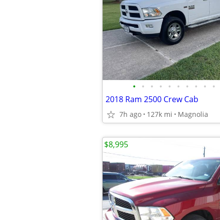
•
•
•
•
•
•
•
•
•
•
2018 Ram 2500 Crew Cab
7h ago
127k mi
Magnolia
$8,995