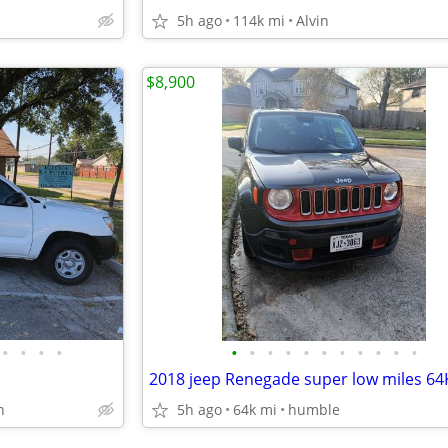
5h ago
114k mi
Alvin
$8,900
•
•
•
•
•
•
•
•
•
•
•
•
•
•
•
n
5h ago
64k mi
humble