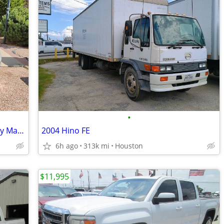
•
2011 GMC Sierra SLT 4WD * Meticulously Maintained * ONE OWNER*
2004 Hino FE
6h ago
313k mi
Houston
$11,995