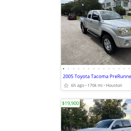
•
•
•
•
•
•
•
•
•
•
•
•
•
•
6h ago
170k mi
Houston
$19,900