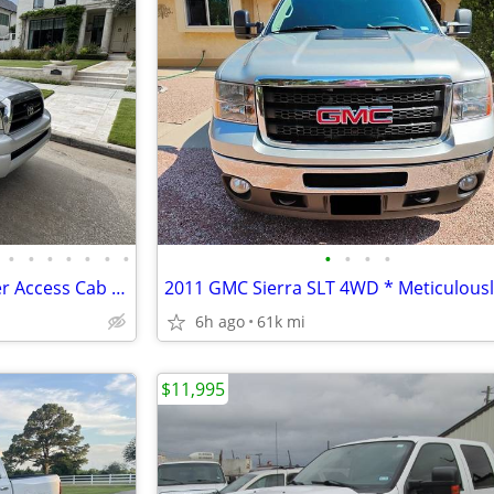
•
•
•
•
•
•
•
•
•
•
•
2005 Toyota Tacoma PreRunner Access Cab - 4.0L V6 - 2WD - Clean Title
6h ago
61k mi
$11,995