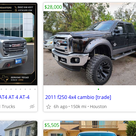
$28,000
•
•
•
•
•
•
•
•
•
AT4 AT 4 AT-4
2011 f250 4x4 cambio [trade]
d Trucks
6h ago
150k mi
Houston
$5,505