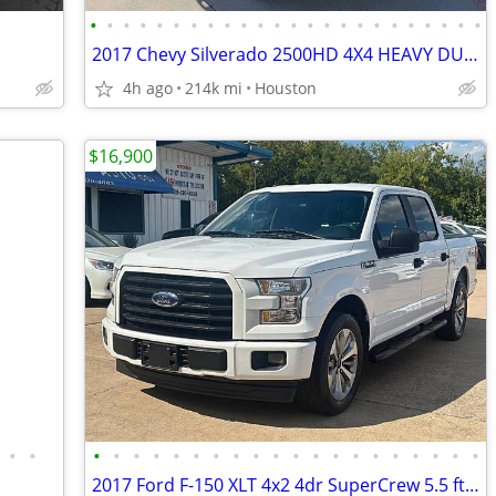
•
•
•
•
•
•
•
•
•
•
•
•
•
•
•
•
•
•
•
•
•
•
•
•
2017 Chevy Silverado 2500HD 4X4 HEAVY DUTY LT Financing Available
4h ago
214k mi
Houston
$16,900
•
•
•
•
•
•
•
•
•
•
•
•
•
•
•
•
•
•
•
•
•
•
2017 Ford F-150 XLT 4x2 4dr SuperCrew 5.5 ft. SB