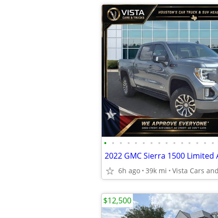
•
•
•
•
•
•
•
•
•
•
•
•
•
•
•
2022 GMC Sierra 1500 Limited 
6h ago
39k mi
Vista Cars an
$12,500