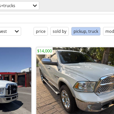
s+trucks
est
price
sold by
pickup, truck
mode
$14,000