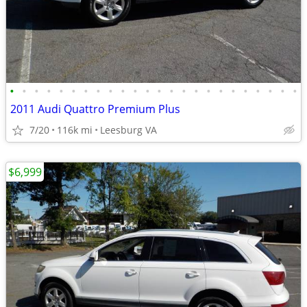
•
•
•
•
•
•
•
•
•
•
•
•
•
•
•
•
•
•
•
•
•
•
•
•
2011 Audi Quattro Premium Plus
7/20
116k mi
Leesburg VA
$6,999