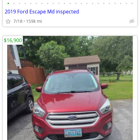
•
•
•
•
•
•
•
•
•
•
•
•
•
•
•
•
•
•
•
•
•
•
•
2019 Ford Escape Md inspected
7/18
159k mi
$16,900