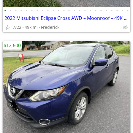
•
•
•
•
•
•
•
•
•
•
•
•
•
•
•
•
•
•
•
•
•
•
•
•
2022 Mitsubishi Eclipse Cross AWD – Moonroof – 49K Miles
7/22
49k mi
Frederick
$12,600