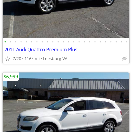
•
•
•
•
•
•
•
•
•
•
•
•
•
•
•
•
•
•
•
•
•
•
•
•
2011 Audi Quattro Premium Plus
7/20
116k mi
Leesburg VA
$6,999