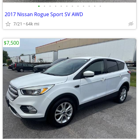
•
•
•
•
•
•
•
•
•
•
•
•
2017 Nissan Rogue Sport SV AWD
7/21
64k mi
$7,500