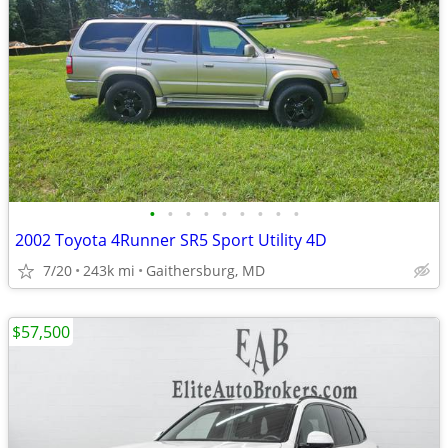
•
•
•
•
•
•
•
•
•
2002 Toyota 4Runner SR5 Sport Utility 4D
7/20
243k mi
Gaithersburg, MD
$57,500