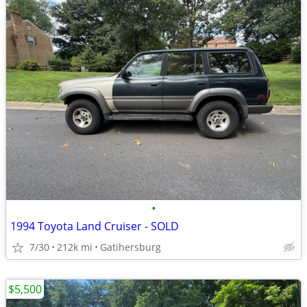
•
1994 Toyota Land Cruiser - SOLD
7/30
212k mi
Gatihersburg
$5,500