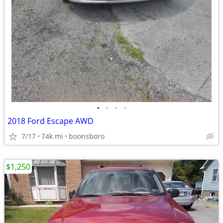
•
•
•
•
2018 Ford Escape AWD
7/17
74k mi
boonsboro
$1,250