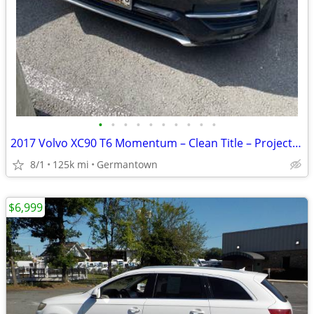
•
•
•
•
•
•
•
•
•
•
2017 Volvo XC90 T6 Momentum – Clean Title – Project Vehicle
8/1
125k mi
Germantown
$6,999