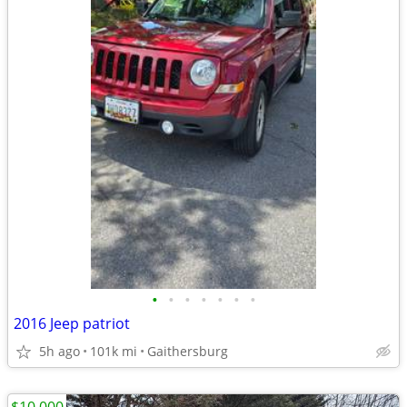
•
•
•
•
•
•
•
2016 Jeep patriot
5h ago
101k mi
Gaithersburg