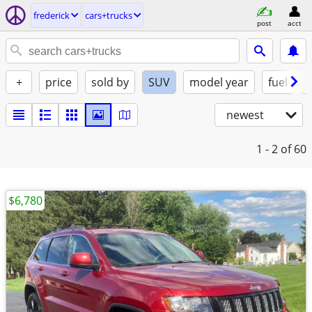
frederick
cars+trucks
post
acct
+
price
sold by
SUV
model year
fuel
newest
1 - 2
of 60
$6,780