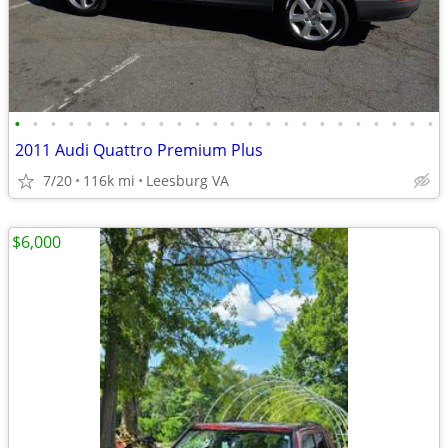
•
•
•
•
•
•
•
•
•
•
•
•
•
•
•
•
•
•
•
•
•
•
•
•
2011 Audi Quattro Premium Plus
7/20
116k mi
Leesburg VA
$6,000