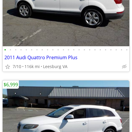
•
•
•
•
•
•
•
•
•
•
•
•
•
•
•
•
•
•
•
•
•
•
•
•
2011 Audi Quattro Premium Plus
7/10
116k mi
Leesburg VA
$6,999