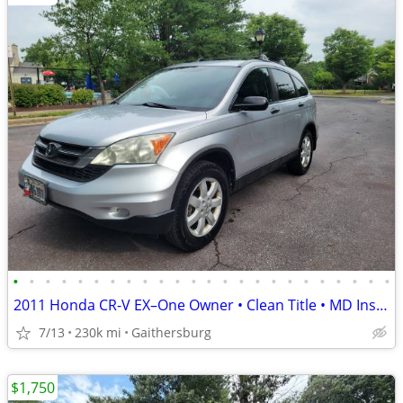
•
•
•
•
•
•
•
•
•
•
•
•
•
•
•
•
•
•
•
•
•
•
•
•
2011 Honda CR-V EX–One Owner • Clean Title • MD Inspected•Runs Great!
7/13
230k mi
Gaithersburg
$1,750