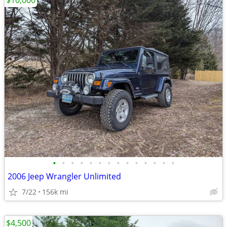
$10,000
•
•
•
•
•
•
•
•
•
•
•
•
•
•
2006 Jeep Wrangler Unlimited
7/22
156k mi
$4,500