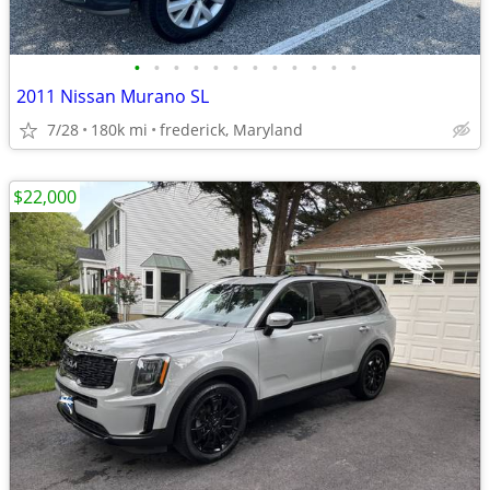
•
•
•
•
•
•
•
•
•
•
•
•
2011 Nissan Murano SL
7/28
180k mi
frederick, Maryland
$22,000