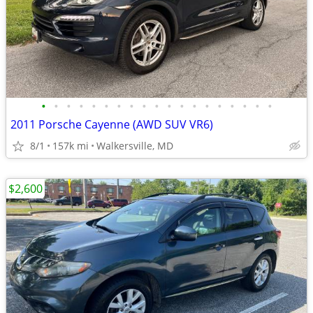
•
•
•
•
•
•
•
•
•
•
•
•
•
•
•
•
•
•
•
2011 Porsche Cayenne (AWD SUV VR6)
8/1
157k mi
Walkersville, MD
$2,600