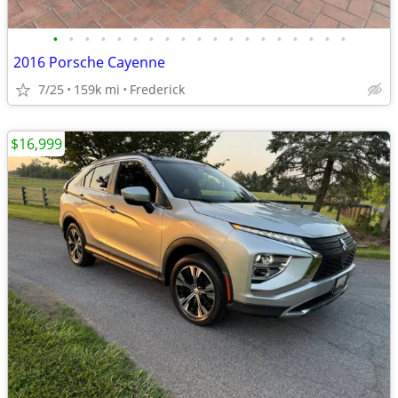
•
•
•
•
•
•
•
•
•
•
•
•
•
•
•
•
•
•
•
2016 Porsche Cayenne
7/25
159k mi
Frederick
$16,999