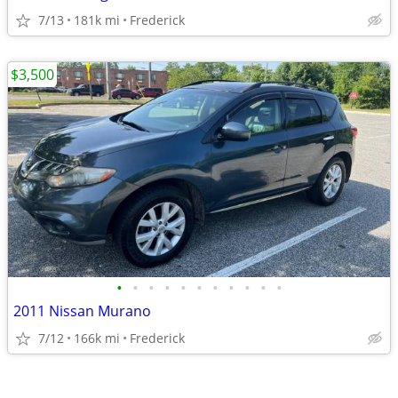
7/13
181k mi
Frederick
$3,500
•
•
•
•
•
•
•
•
•
•
•
2011 Nissan Murano
7/12
166k mi
Frederick