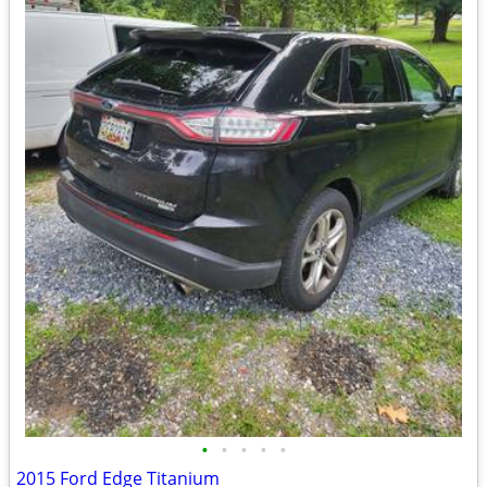
•
•
•
•
•
2015 Ford Edge Titanium