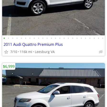
•
•
•
•
•
•
•
•
•
•
•
•
•
•
•
•
•
•
•
•
•
•
•
•
2011 Audi Quattro Premium Plus
7/10
116k mi
Leesburg VA
$6,999