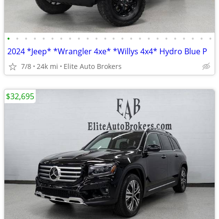
•
•
•
•
•
•
•
•
•
•
•
•
•
•
•
•
•
•
•
•
•
•
•
•
2024 *Jeep* *Wrangler 4xe* *Willys 4x4* Hydro Blue P
7/8
24k mi
Elite Auto Brokers
$32,695