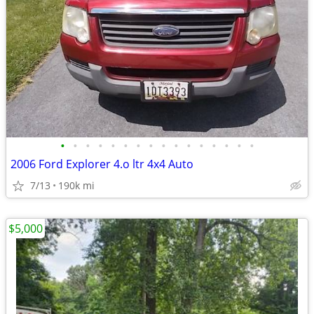
•
•
•
•
•
•
•
•
•
•
•
•
•
•
•
•
2006 Ford Explorer 4.o ltr 4x4 Auto
7/13
190k mi
$5,000