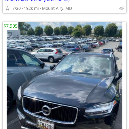
7/20
192k mi
Mount Airy, MD
$7,995