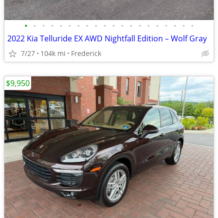
•
•
•
•
•
•
•
•
•
•
•
•
•
•
•
•
•
•
•
•
2022 Kia Telluride EX AWD Nightfall Edition – Wolf Gray
7/27
104k mi
Frederick
$9,950