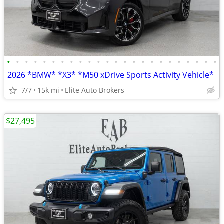
•
•
•
•
•
•
•
•
•
•
•
•
•
•
•
•
•
•
•
•
•
•
•
•
2026 *BMW* *X3* *M50 xDrive Sports Activity Vehicle*
7/7
15k mi
Elite Auto Brokers
$27,495