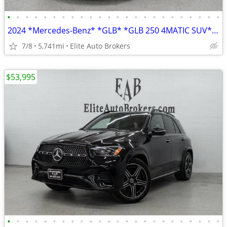
•
•
•
•
•
•
•
•
•
•
•
•
•
•
•
•
•
•
•
•
•
•
•
•
2024 *Mercedes-Benz* *GLB* *GLB 250 4MATIC SUV* Nigh
7/8
5,741mi
Elite Auto Brokers
$53,995
•
•
•
•
•
•
•
•
•
•
•
•
•
•
•
•
•
•
•
•
•
•
•
•