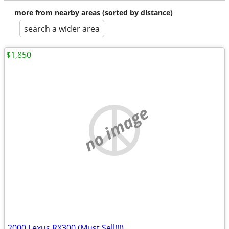
more from nearby areas (sorted by distance)
search a wider area
$1,850
no image
2000 Lexus RX300 (Must Sell!!!)