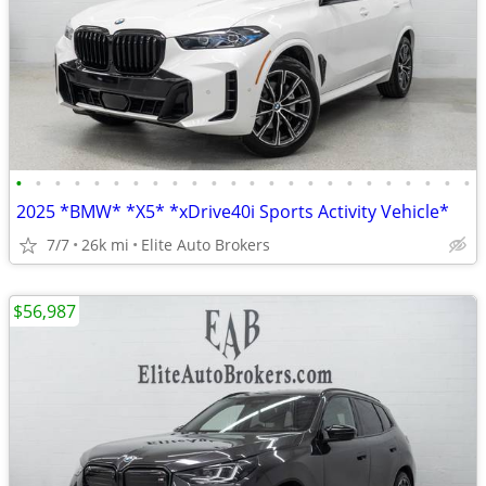
•
•
•
•
•
•
•
•
•
•
•
•
•
•
•
•
•
•
•
•
•
•
•
•
2025 *BMW* *X5* *xDrive40i Sports Activity Vehicle*
7/7
26k mi
Elite Auto Brokers
$56,987