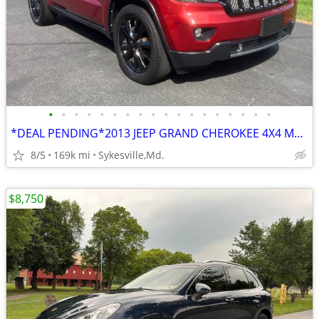
•
•
•
•
•
•
•
•
•
•
•
•
•
•
•
•
•
•
*DEAL PENDING*2013 JEEP GRAND CHEROKEE 4X4 MD INSPECTED
8/5
169k mi
Sykesville,Md.
$8,750