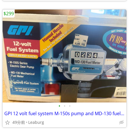
$299
•
•
•
GPI 12 volt fuel system M-150s pump and MD-130 fuel meter
49分前
Leaburg