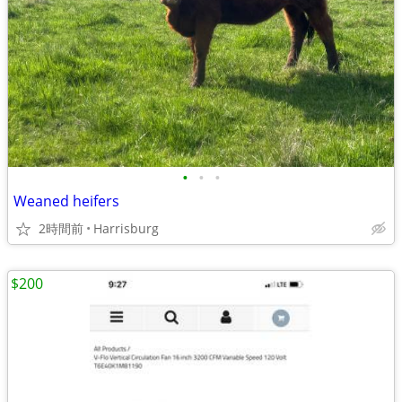
•
•
•
Weaned heifers
2時間前
Harrisburg
$200