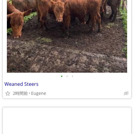
•
•
•
Weaned Steers
2時間前
Eugene