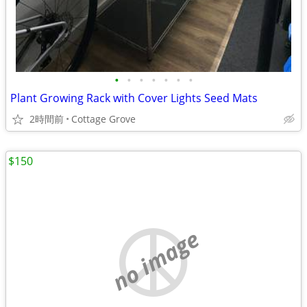
•
•
•
•
•
•
•
Plant Growing Rack with Cover Lights Seed Mats
2時間前
Cottage Grove
$150
no image