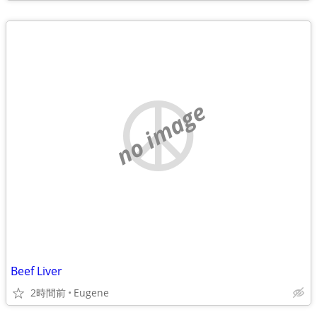
no image
Beef Liver
2時間前
Eugene