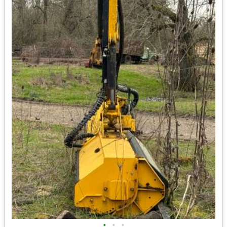
•
•
•