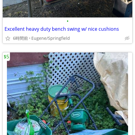
•
Excellent heavy duty bench swing w/ nice cushions
6時間前
Eugene/Springfield
$5