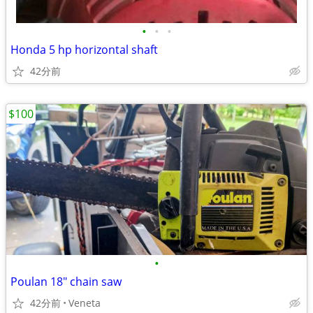
•
•
•
Honda 5 hp horizontal shaft
42分前
$100
•
Poulan 18" chain saw
42分前
Veneta