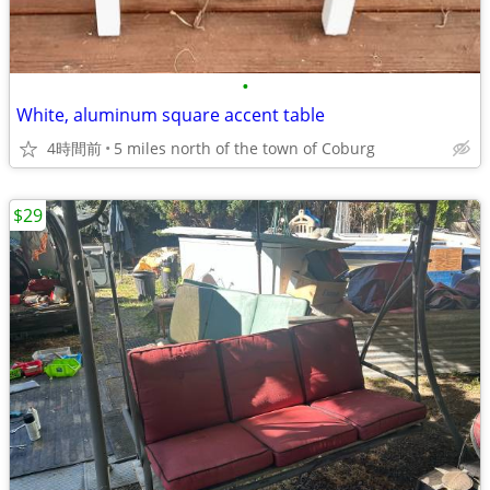
•
White, aluminum square accent table
4時間前
5 miles north of the town of Coburg
$29