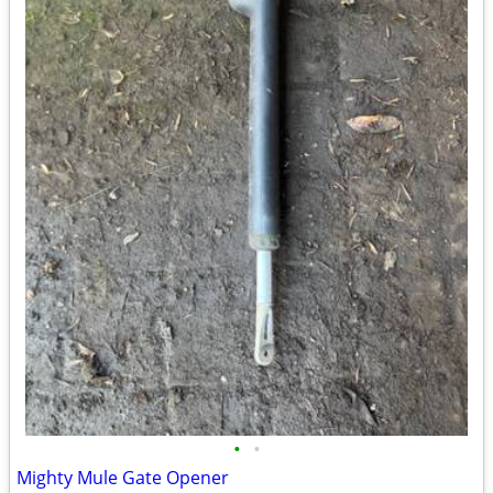
•
•
Mighty Mule Gate Opener