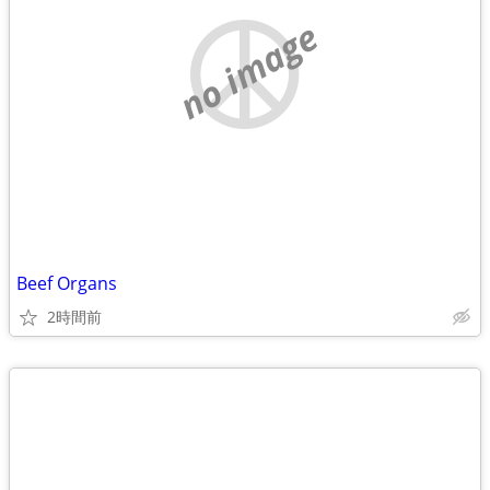
no image
Beef Organs
2時間前