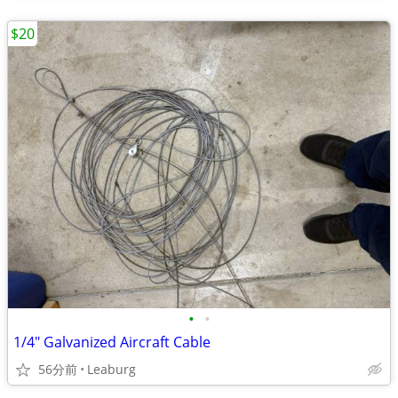
$20
•
•
1/4" Galvanized Aircraft Cable
56分前
Leaburg