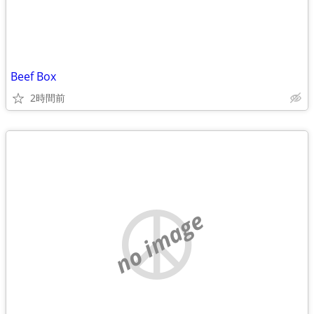
Beef Box
2時間前
no image