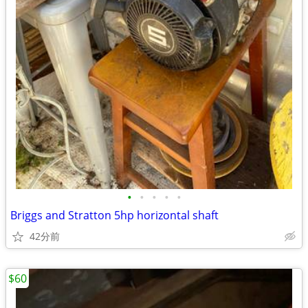
•
•
•
•
•
Briggs and Stratton 5hp horizontal shaft
42分前
$60