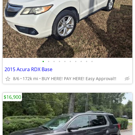
•
•
•
•
•
•
•
•
•
•
2015 Acura RDX Base
8/6
172k mi
BUY HERE! PAY HERE! Easy Approval!!
$16,900