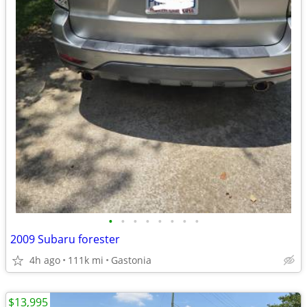
•
•
•
•
•
•
•
•
2009 Subaru forester
4h ago
111k mi
Gastonia
$13,995