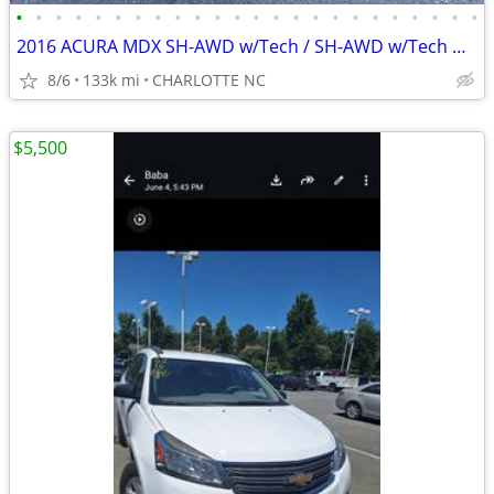
•
•
•
•
•
•
•
•
•
•
•
•
•
•
•
•
•
•
•
•
•
•
•
•
2016 ACURA MDX SH-AWD w/Tech / SH-AWD w/Tech w/AcuraWat GRAY COLOR
8/6
133k mi
CHARLOTTE NC
$5,500