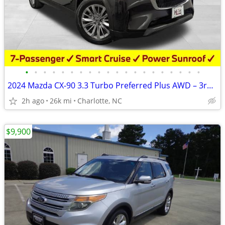
•
•
•
•
•
•
•
•
•
•
•
•
•
•
•
•
•
•
•
•
2024 Mazda CX-90 3.3 Turbo Preferred Plus AWD – 3rd Row – 7 Passenger
2h ago
26k mi
Charlotte, NC
$9,900