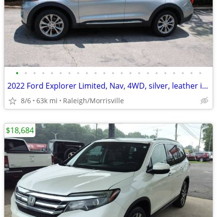
•
•
•
•
•
•
•
•
•
•
•
•
•
•
•
•
•
•
•
•
•
•
2022 Ford Explorer Limited, Nav, 4WD, silver, leather interior
8/6
63k mi
Raleigh/Morrisville
$18,684