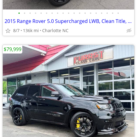
•
•
•
•
•
•
•
•
•
•
•
•
•
•
•
•
•
•
•
2015 Range Rover 5.0 Supercharged LWB, Clean Title, BLACKED-OUT!!
8/7
136k mi
Charlotte NC
$79,999