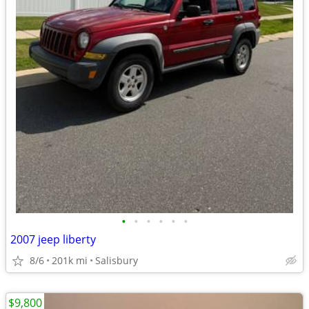
•
•
•
•
•
•
2007 jeep liberty
8/6
201k mi
Salisbury
$9,800