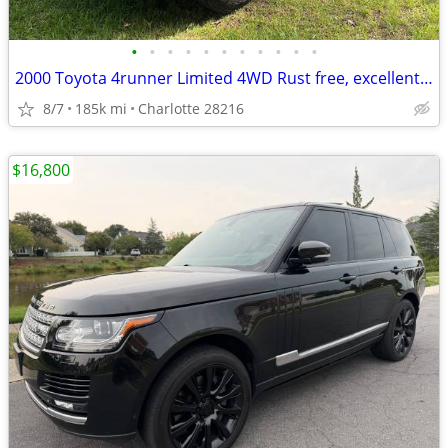
•
•
•
•
•
•
•
•
•
•
•
2000 Toyota 4runner Limited 4WD Rust free, excellent condition
8/7
185k mi
Charlotte 28216
$16,800