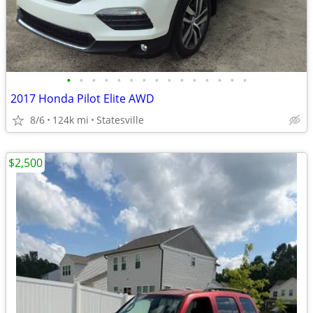
•
•
•
•
•
•
•
•
•
•
•
•
•
•
•
2017 Honda Pilot Elite AWD
8/6
124k mi
Statesville
$2,500