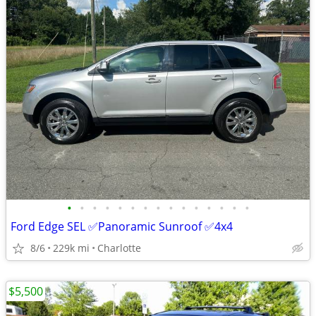
•
•
•
•
•
•
•
•
•
•
•
•
•
•
•
Ford Edge SEL ✅Panoramic Sunroof ✅4x4
8/6
229k mi
Charlotte
$5,500