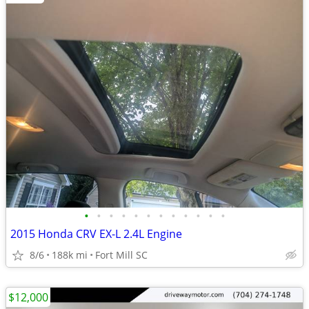
•
•
•
•
•
•
•
•
•
•
•
•
2015 Honda CRV EX-L 2.4L Engine
8/6
188k mi
Fort Mill SC
$12,000