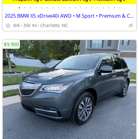
•
•
•
•
•
•
•
•
•
•
•
•
•
•
•
•
•
•
•
2025 BMW X5 xDrive40i AWD • M Sport • Premium & Climate Comfort Pkgs
8/6
35k mi
Charlotte, NC
$9,900