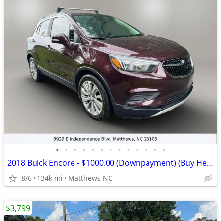
•
•
•
•
•
•
•
•
•
•
•
•
•
2018 Buick Encore - $1000.00 (Downpayment) (Buy Here Pay Here)
8/6
134k mi
Matthews NC
$3,799