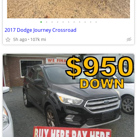
•
•
•
•
•
•
•
•
•
•
•
2017 Dodge Journey Crossroad
5h ago
107k mi