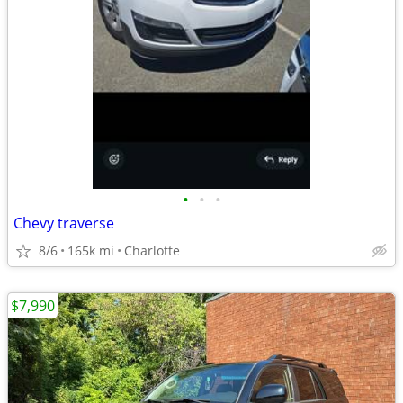
•
•
•
Chevy traverse
8/6
165k mi
Charlotte
$7,990