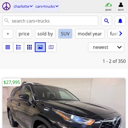
charlotte
cars+trucks
post
acct
+
price
sold by
SUV
model year
fuel
newest
1 - 2
of 350
$27,995