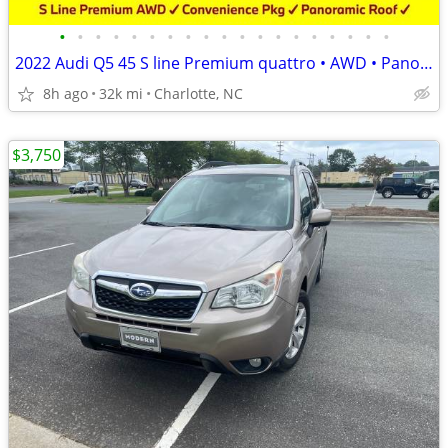
•
•
•
•
•
•
•
•
•
•
•
•
•
•
•
•
•
•
•
2022 Audi Q5 45 S line Premium quattro • AWD • Panoramic Sunroof
8h ago
32k mi
Charlotte, NC
$3,750