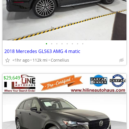
•
•
•
•
•
•
•
•
2018 Mercedes GLS63 AMG 4 matic
<1hr ago
112k mi
Cornelius
$29,649