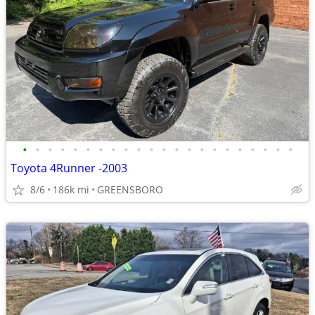
•
•
•
•
•
•
•
•
•
•
•
•
•
•
•
•
•
•
•
•
•
•
Toyota 4Runner -2003
8/6
186k mi
GREENSBORO