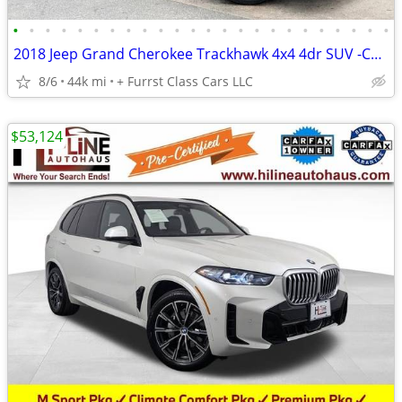
•
•
•
•
•
•
•
•
•
•
•
•
•
•
•
•
•
•
•
•
•
•
•
•
2018 Jeep Grand Cherokee Trackhawk 4x4 4dr SUV -CALL/TEXT TODAY!!!!
8/6
44k mi
+ Furrst Class Cars LLC
$53,124