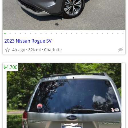
•
•
•
•
•
•
•
•
•
•
•
•
•
•
•
•
•
•
•
•
•
•
•
•
2023 Nissan Rogue SV
4h ago
82k mi
Charlotte
$4,700