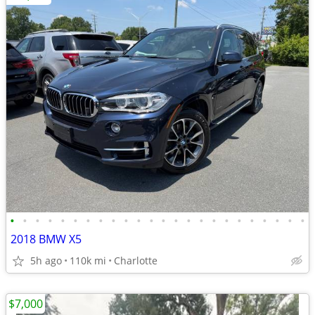
•
•
•
•
•
•
•
•
•
•
•
•
•
•
•
•
•
•
•
•
•
•
•
•
2018 BMW X5
5h ago
110k mi
Charlotte
$7,000