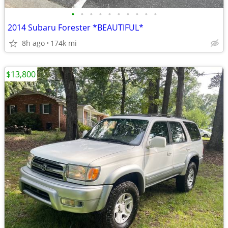
•
•
•
•
•
•
•
•
•
•
2014 Subaru Forester *BEAUTIFUL*
8h ago
174k mi
$13,800