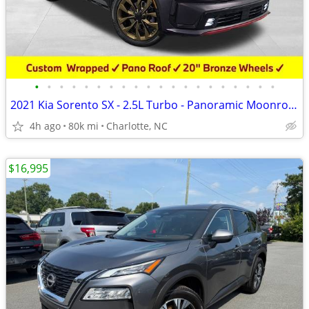
•
•
•
•
•
•
•
•
•
•
•
•
•
•
•
•
•
•
•
•
2021 Kia Sorento SX - 2.5L Turbo - Panoramic Moonroof - Custom Wrap
4h ago
80k mi
Charlotte, NC
$16,995