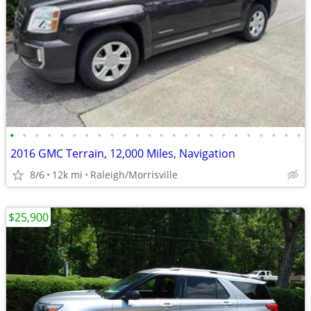
•
•
•
•
•
•
•
•
•
•
•
•
•
•
•
•
•
•
•
•
•
•
•
•
2016 GMC Terrain, 12,000 Miles, Navigation
8/6
12k mi
Raleigh/Morrisville
$25,900