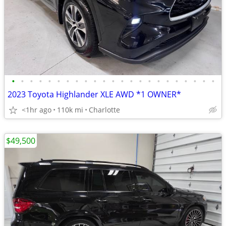
•
•
•
•
•
•
•
•
•
•
•
•
•
•
•
•
•
•
•
•
•
•
•
2023 Toyota Highlander XLE AWD *1 OWNER*
<1hr ago
110k mi
Charlotte
$49,500