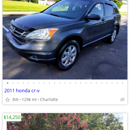
•
•
•
•
•
•
•
•
•
•
•
•
•
•
•
•
•
•
•
•
•
•
•
2011 honda cr-v
8/6
129k mi
Charlotte
$14,250