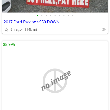
•
•
•
•
•
•
•
•
•
2017 Ford Escape $950 DOWN
6h ago
114k mi
$5,995
no image