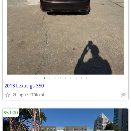
•
•
•
•
•
•
•
•
•
2013 Lexus gs 350
2h ago
170k mi
$5,000