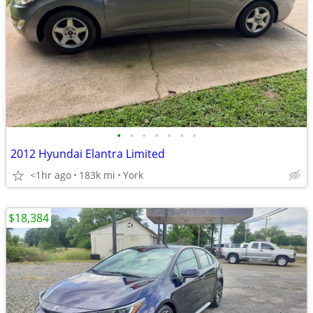
•
•
•
•
•
•
•
2012 Hyundai Elantra Limited
<1hr ago
183k mi
York
$18,384