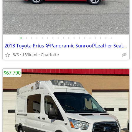
•
•
•
•
•
•
•
•
•
•
•
•
•
•
•
•
•
•
2013 Toyota Prius 🎯Panoramic Sunroof/Leather Seats Back up-
8/6
139k mi
Charlotte
$67,790