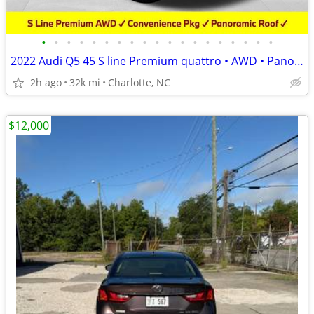
•
•
•
•
•
•
•
•
•
•
•
•
•
•
•
•
•
•
•
2022 Audi Q5 45 S line Premium quattro • AWD • Panoramic Sunroof
2h ago
32k mi
Charlotte, NC
$12,000