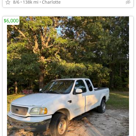
8/6
138k mi
Charlotte
$6,000