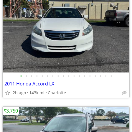
•
•
•
•
•
•
•
•
•
•
•
•
•
•
•
•
•
•
2011 Honda Accord LX
2h ago
143k mi
Charlotte
$3,750