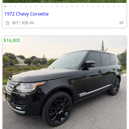
•
•
•
•
•
•
•
•
•
•
•
•
•
•
•
•
•
•
•
•
•
•
•
•
1972 Chevy Corvette
8/7
32k mi
$16,800