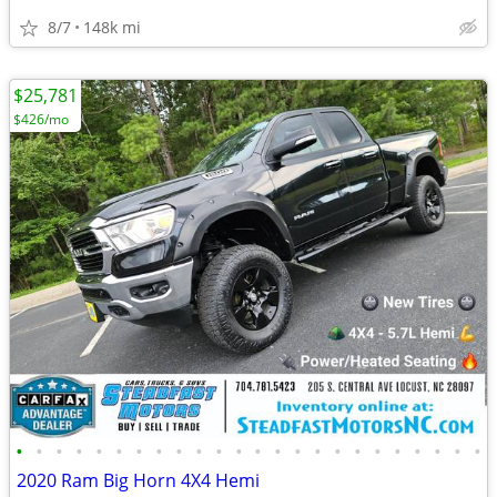
8/7
148k mi
$25,781
$426/mo
•
•
•
•
•
•
•
•
•
•
•
•
•
•
•
•
•
•
•
•
•
•
•
•
2020 Ram Big Horn 4X4 Hemi