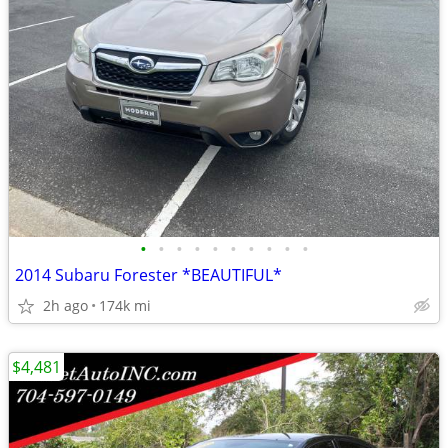
•
•
•
•
•
•
•
•
•
•
2014 Subaru Forester *BEAUTIFUL*
2h ago
174k mi
$4,481