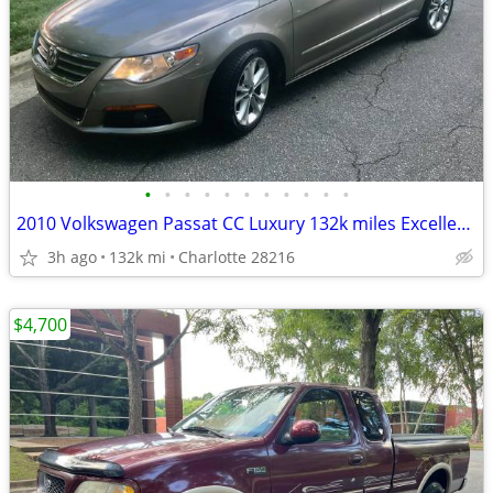
•
•
•
•
•
•
•
•
•
•
•
2010 Volkswagen Passat CC Luxury 132k miles Excellent condition
3h ago
132k mi
Charlotte 28216
$4,700