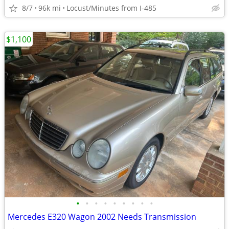
8/7
96k mi
Locust/Minutes from I-485
$1,100
•
•
•
•
•
•
•
•
•
Mercedes E320 Wagon 2002 Needs Transmission