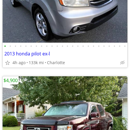
•
•
•
•
•
•
•
•
•
•
•
•
•
•
•
•
•
•
•
•
•
•
•
•
2013 honda pilot ex-l
4h ago
133k mi
Charlotte
$4,900