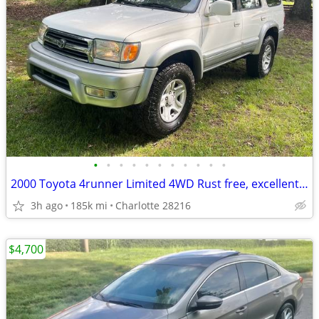
•
•
•
•
•
•
•
•
•
•
•
2000 Toyota 4runner Limited 4WD Rust free, excellent condition
3h ago
185k mi
Charlotte 28216
$4,700