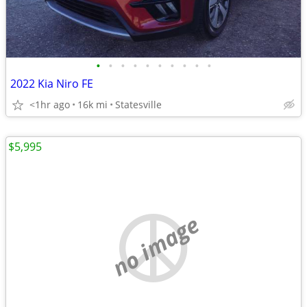
•
•
•
•
•
•
•
•
•
•
2022 Kia Niro FE
<1hr ago
16k mi
Statesville
$5,995
no image