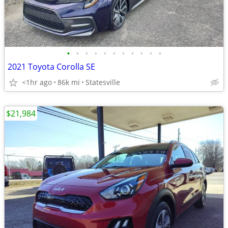
•
•
•
•
•
•
•
•
•
•
•
2021 Toyota Corolla SE
<1hr ago
86k mi
Statesville
$21,984