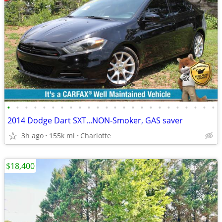
•
•
•
•
•
•
•
•
•
•
•
•
•
•
•
•
•
•
•
•
•
•
•
•
2014 Dodge Dart SXT...NON-Smoker, GAS saver
3h ago
155k mi
Charlotte
$18,400