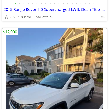
•
•
•
•
•
•
•
•
•
•
•
•
•
•
•
•
•
•
•
2015 Range Rover 5.0 Supercharged LWB, Clean Title, BLACKED-OUT!!
8/7
136k mi
Charlotte NC
$12,000