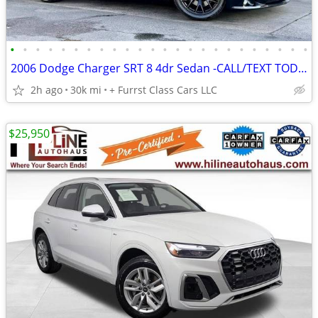
•
•
•
•
•
•
•
•
•
•
•
•
•
•
•
•
•
•
•
•
•
•
•
•
2006 Dodge Charger SRT 8 4dr Sedan -CALL/TEXT TODAY!!!!
2h ago
30k mi
+ Furrst Class Cars LLC
$25,950