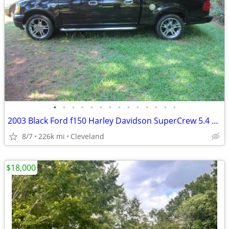
•
•
•
•
•
•
•
•
•
•
•
•
•
•
2003 Black Ford f150 Harley Davidson SuperCrew 5.4 supercharged Truck
8/7
226k mi
Cleveland
$18,000