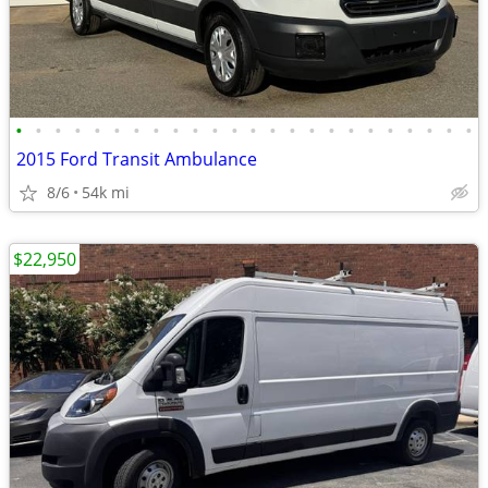
•
•
•
•
•
•
•
•
•
•
•
•
•
•
•
•
•
•
•
•
•
•
•
•
2015 Ford Transit Ambulance
8/6
54k mi
$22,950