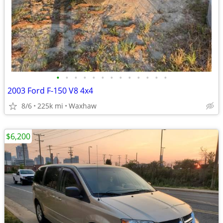
•
•
•
•
•
•
•
•
•
•
•
•
•
2003 Ford F-150 V8 4x4
8/6
225k mi
Waxhaw
$6,200