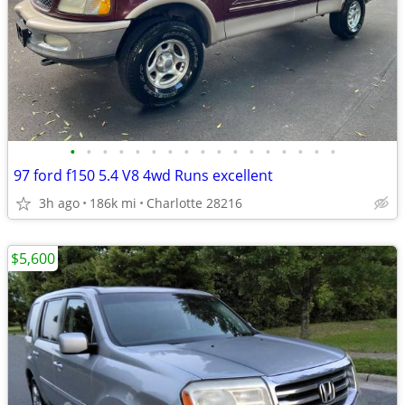
•
•
•
•
•
•
•
•
•
•
•
•
•
•
•
•
•
97 ford f150 5.4 V8 4wd Runs excellent
3h ago
186k mi
Charlotte 28216
$5,600