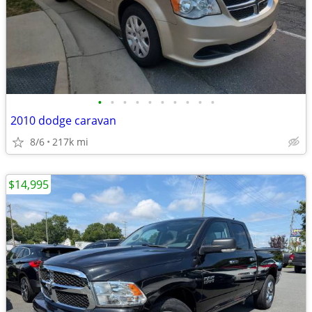
•
•
•
•
•
•
•
•
•
•
2010 dodge caravan
8/6
217k mi
$14,995