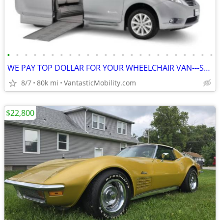
•
•
•
•
•
•
•
•
•
•
•
•
•
•
•
•
•
•
•
•
•
•
•
•
WE PAY TOP DOLLAR FOR YOUR WHEELCHAIR VAN---SELL US YOUR VAN!!
8/7
80k mi
VantasticMobility.com
$22,800