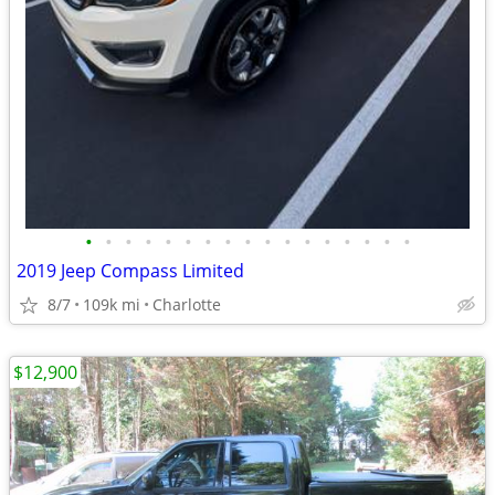
•
•
•
•
•
•
•
•
•
•
•
•
•
•
•
•
•
2019 Jeep Compass Limited
8/7
109k mi
Charlotte
$12,900