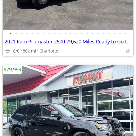
•
•
•
•
•
•
•
•
•
•
•
•
•
•
•
•
•
•
•
•
•
•
2021 Ram Promaster 2500-79,620 Miles-Ready to Go to Work !!
8/6
80k mi
Charlotte
$79,999