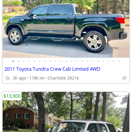
•
•
•
•
•
•
•
•
•
•
•
•
•
•
•
•
•
•
•
•
•
2011 Toyota Tundra Crew Cab Limited 4WD
3h ago
178k mi
Charlotte 28216
$13,900