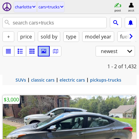
charlotte
cars+trucks
post
acct
+
price
sold by
type
model year
fuel
newest
1 - 2
of 1,432
SUVs
classic cars
electric cars
pickups-trucks
$3,000