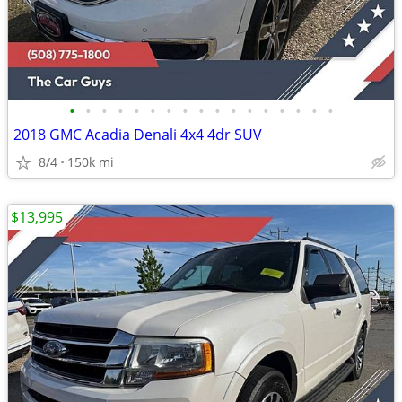
•
•
•
•
•
•
•
•
•
•
•
•
•
•
•
•
•
2018 GMC Acadia Denali 4x4 4dr SUV
8/4
150k mi
$13,995