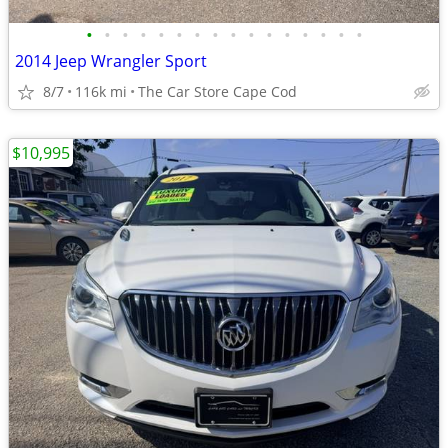
•
•
•
•
•
•
•
•
•
•
•
•
•
•
•
•
2014 Jeep Wrangler Sport
8/7
116k mi
The Car Store Cape Cod
$10,995