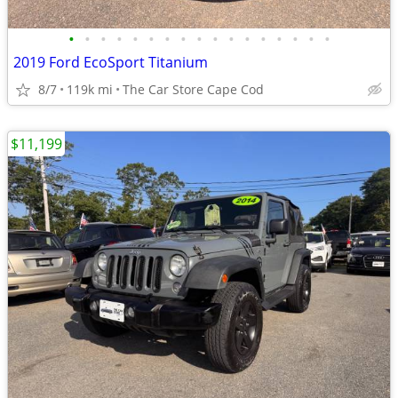
•
•
•
•
•
•
•
•
•
•
•
•
•
•
•
•
•
2019 Ford EcoSport Titanium
8/7
119k mi
The Car Store Cape Cod
$11,199