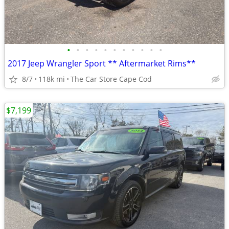
•
•
•
•
•
•
•
•
•
•
•
2017 Jeep Wrangler Sport ** Aftermarket Rims**
8/7
118k mi
The Car Store Cape Cod
$7,199