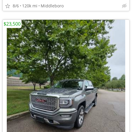
8/6
120k mi
Middleboro
$23,500