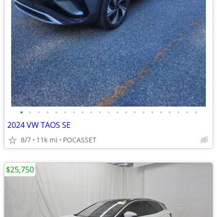
•
•
•
•
•
•
•
•
•
•
•
•
•
•
•
•
•
•
•
•
•
2024 VW TAOS SE
8/7
11k mi
POCASSET
$25,750