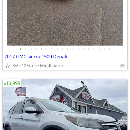
•
•
•
•
•
•
•
•
•
•
•
•
•
•
•
•
•
•
2017 GMC sierra 1500 Denali
8/6
125k mi
Middleboro
$13,995