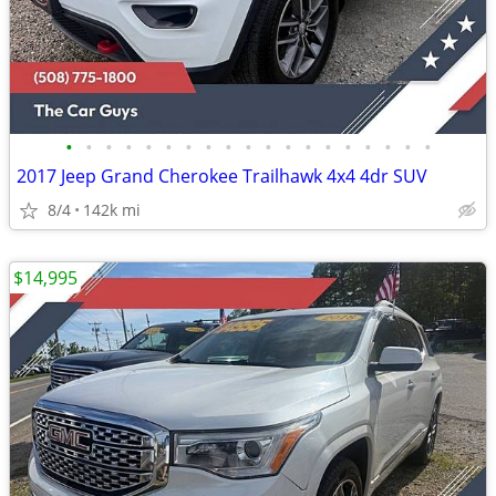
•
•
•
•
•
•
•
•
•
•
•
•
•
•
•
•
•
•
•
2017 Jeep Grand Cherokee Trailhawk 4x4 4dr SUV
8/4
142k mi
$14,995