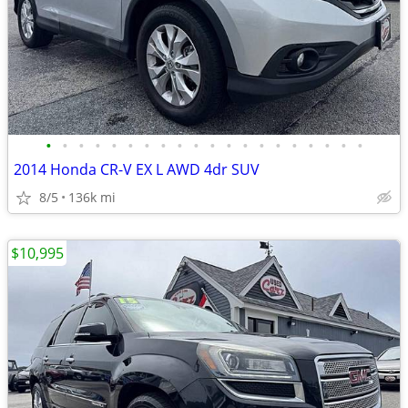
•
•
•
•
•
•
•
•
•
•
•
•
•
•
•
•
•
•
•
•
2014 Honda CR-V EX L AWD 4dr SUV
8/5
136k mi
$10,995