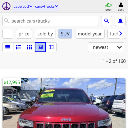
cape cod
cars+trucks
post
acct
+
price
sold by
SUV
model year
fuel
newest
1 - 2
of 160
$12,995