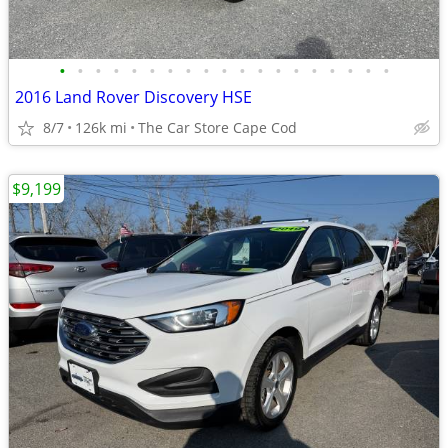
•
•
•
•
•
•
•
•
•
•
•
•
•
•
•
•
•
•
•
2016 Land Rover Discovery HSE
8/7
126k mi
The Car Store Cape Cod
$9,199