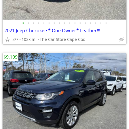
•
•
•
•
•
•
•
•
•
•
•
•
•
•
•
•
•
2021 Jeep Cherokee * One Owner* Leather!!!
8/7
102k mi
The Car Store Cape Cod
$9,199