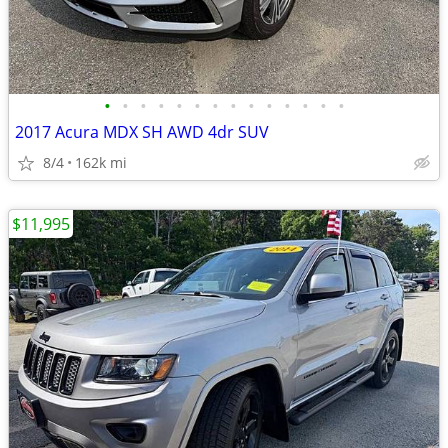
•
•
•
•
•
•
•
•
•
•
•
•
•
•
2017 Acura MDX SH AWD 4dr SUV
8/4
162k mi
$11,995