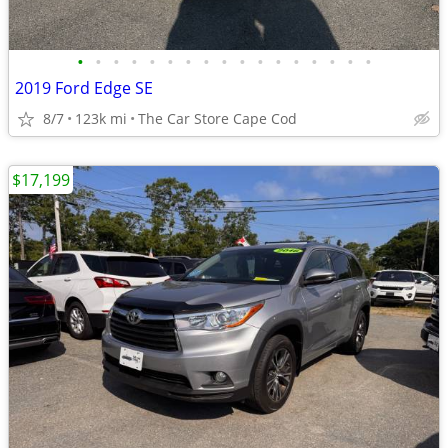
•
•
•
•
•
•
•
•
•
•
•
•
•
•
•
•
•
2019 Ford Edge SE
8/7
123k mi
The Car Store Cape Cod
$17,199