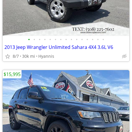
•
•
•
•
•
•
•
•
•
•
•
•
•
•
•
2013 Jeep Wrangler Unlimited Sahara 4X4 3.6L V6
8/7
30k mi
Hyannis
$15,995