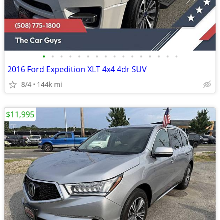
•
•
•
•
•
•
•
•
•
•
•
•
•
•
•
•
2016 Ford Expedition XLT 4x4 4dr SUV
8/4
144k mi
$11,995