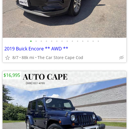
•
•
•
•
•
•
•
•
•
•
•
•
•
•
2019 Buick Encore ** AWD **
8/7
88k mi
The Car Store Cape Cod
$16,995