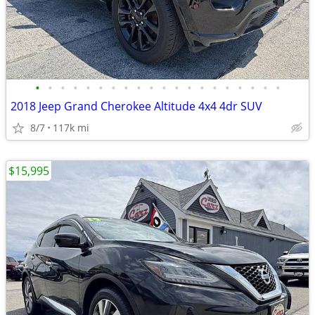
•
•
•
•
•
•
•
•
•
•
•
•
•
•
•
•
•
•
•
•
2018 Jeep Grand Cherokee Altitude 4x4 4dr SUV
8/7
117k mi
$15,995