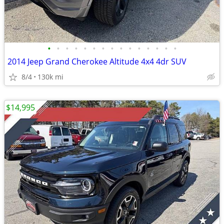
•
•
•
•
•
•
•
•
•
•
•
•
•
•
•
2014 Jeep Grand Cherokee Altitude 4x4 4dr SUV
8/4
130k mi
$14,995