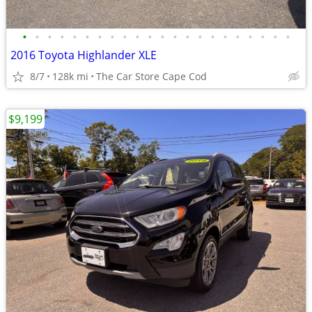
•
•
•
•
•
•
•
•
•
•
•
•
•
•
•
•
•
•
•
•
•
•
2016 Toyota Highlander XLE
8/7
128k mi
The Car Store Cape Cod
$9,199