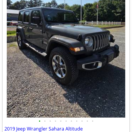
•
•
•
•
•
•
•
•
•
•
•
2019 Jeep Wrangler Sahara Altitude