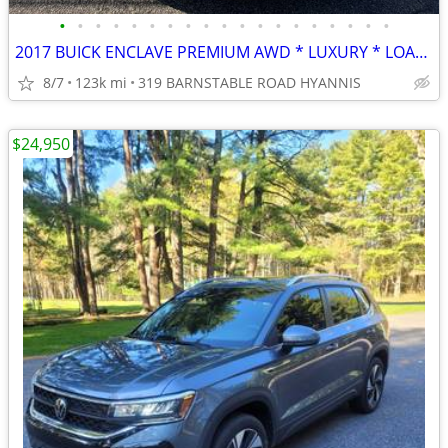
•
•
•
•
•
•
•
•
•
•
•
•
•
•
•
•
•
•
•
2017 BUICK ENCLAVE PREMIUM AWD * LUXURY * LOADED * 3rd ROW SEATS
8/7
123k mi
319 BARNSTABLE ROAD HYANNIS
$24,950