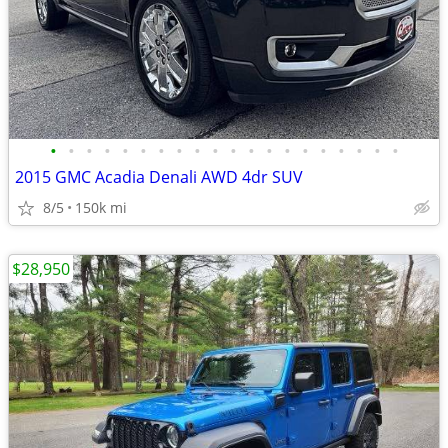
•
•
•
•
•
•
•
•
•
•
•
•
•
•
•
•
•
•
•
•
2015 GMC Acadia Denali AWD 4dr SUV
8/5
150k mi
$28,950