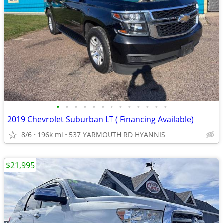
•
•
•
•
•
•
•
•
•
•
•
•
•
2019 Chevrolet Suburban LT ( Financing Available)
8/6
196k mi
537 YARMOUTH RD HYANNIS
$21,995