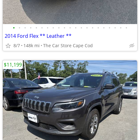
•
•
•
•
•
•
•
•
•
•
•
•
•
•
•
•
•
•
•
•
•
2014 Ford Flex ** Leather **
8/7
148k mi
The Car Store Cape Cod
$11,199