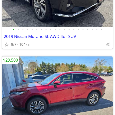
•
•
•
•
•
•
•
•
•
•
•
•
•
•
•
•
•
•
•
•
2019 Nissan Murano SL AWD 4dr SUV
8/7
104k mi
$29,500