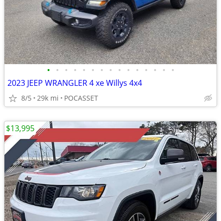
•
•
•
•
•
•
•
•
•
•
•
•
•
•
•
2023 JEEP WRANGLER 4 xe Willys 4x4
8/5
29k mi
POCASSET
$13,995