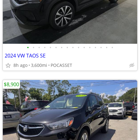
•
•
•
•
•
•
•
•
•
•
•
•
•
•
•
•
2024 VW TAOS SE
8h ago
3,600mi
POCASSET
$8,900