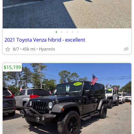
•
•
•
•
•
2021 Toyota Venza hibrid - excellent
8/7
45k mi
Hyannis
$15,199