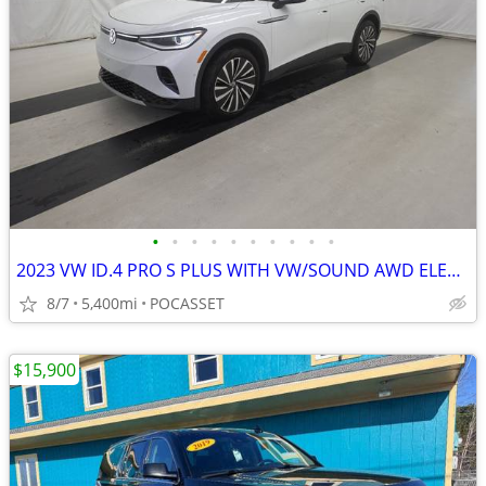
•
•
•
•
•
•
•
•
•
•
2023 VW ID.4 PRO S PLUS WITH VW/SOUND AWD ELECTRIC
8/7
5,400mi
POCASSET
$15,900