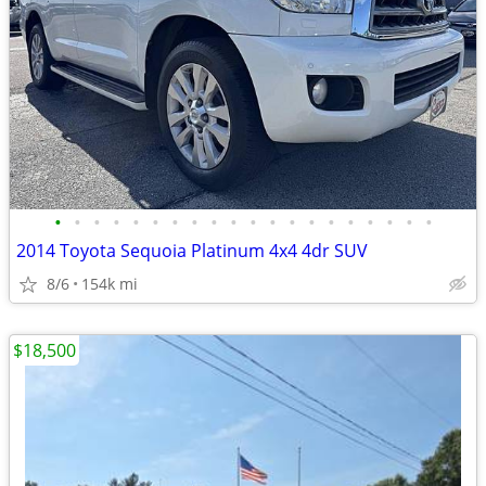
•
•
•
•
•
•
•
•
•
•
•
•
•
•
•
•
•
•
•
•
2014 Toyota Sequoia Platinum 4x4 4dr SUV
8/6
154k mi
$18,500