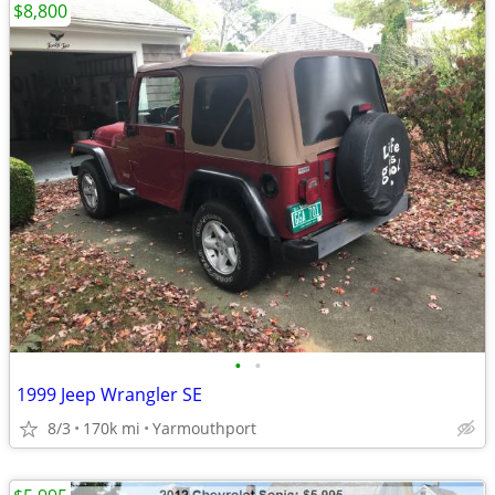
$8,800
•
•
1999 Jeep Wrangler SE
8/3
170k mi
Yarmouthport