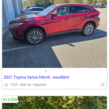
•
•
•
•
•
2021 Toyota Venza hibrid - excellent
7/25
45k mi
Hyannis
$13,500