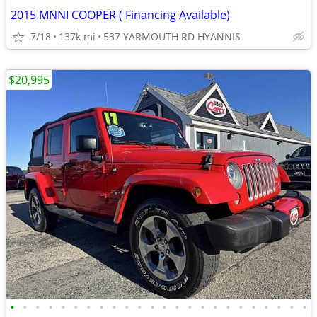
2015 MNNI COOPER ( Financing Available)
7/18
137k mi
537 YARMOUTH RD HYANNIS
$20,995
•
•
•
•
•
•
•
•
•
•
•
•
•
•
•
•
•
•
•
•
•
•
•
•