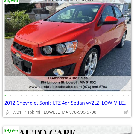
$5,995
•
•
•
•
•
•
•
•
•
•
•
•
•
•
•
•
•
•
•
•
•
•
•
•
2012 Chevrolet Sonic LTZ 4dr Sedan w/2LZ, LOW MILES!!!!!
7/31
116k mi
LOWELL, MA 978-996-5798
$9,695