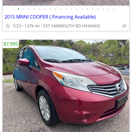
•
•
•
•
•
•
•
•
•
•
•
•
•
•
•
•
•
•
•
2015 MNNI COOPER ( Financing Available)
7/23
137k mi
537 YARMOUTH RD HYANNIS
$7,995