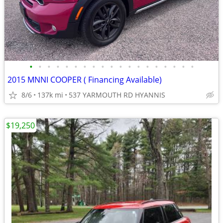
•
•
•
•
•
•
•
•
•
•
•
•
•
•
•
•
•
•
•
2015 MNNI COOPER ( Financing Available)
8/6
137k mi
537 YARMOUTH RD HYANNIS
$19,250