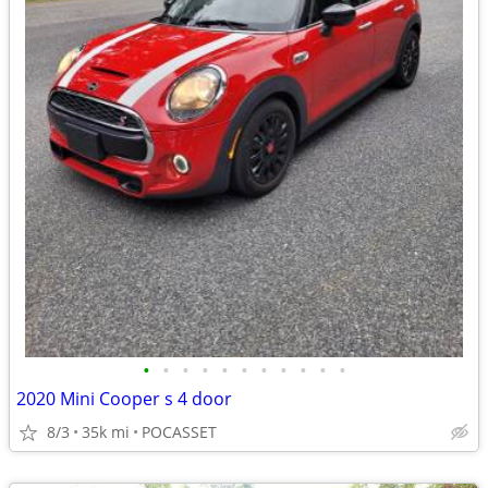
•
•
•
•
•
•
•
•
•
•
•
2020 Mini Cooper s 4 door
8/3
35k mi
POCASSET