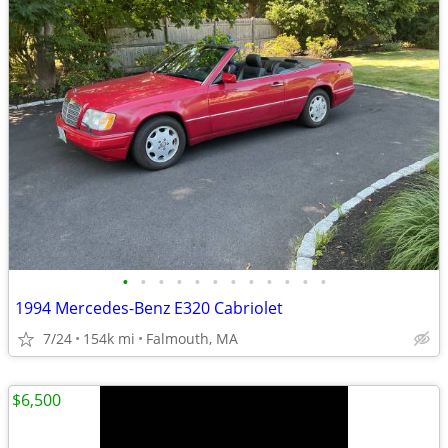
•
•
•
•
•
•
•
•
•
•
•
•
1994 Mercedes-Benz E320 Cabriolet
7/24
154k mi
Falmouth, MA
$6,500