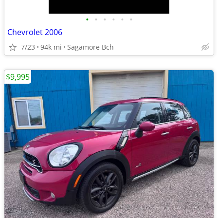
•
•
•
•
•
•
Chevrolet 2006
7/23
94k mi
Sagamore Bch
$9,995