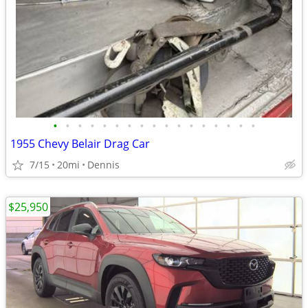
•
•
•
•
•
•
•
•
•
•
•
•
•
•
•
•
•
1955 Chevy Belair Drag Car
7/15
20mi
Dennis
$25,950