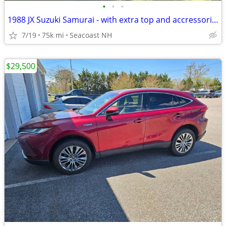
•
•
•
1988 JX Suzuki Samurai - with extra top and accressories
7/19
75k mi
Seacoast NH
$29,500