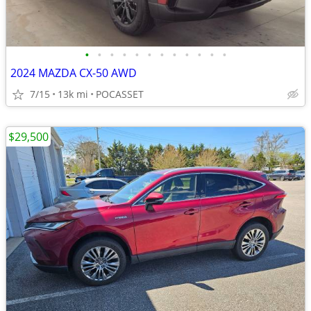
•
•
•
•
•
•
•
•
•
•
•
•
2024 MAZDA CX-50 AWD
7/15
13k mi
POCASSET
$29,500