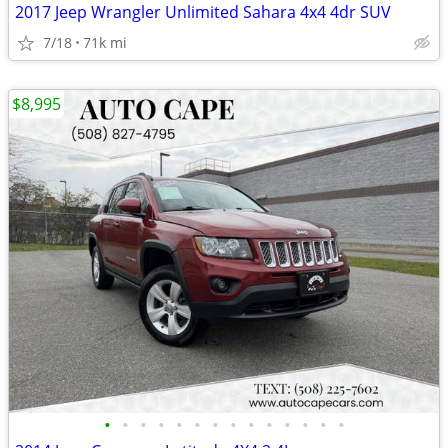
2017 Jeep Wrangler Unlimited Sahara 4x4 4dr SUV
7/18
71k mi
$8,995
•
•
•
•
•
•
•
•
•
•
•
•
•
•