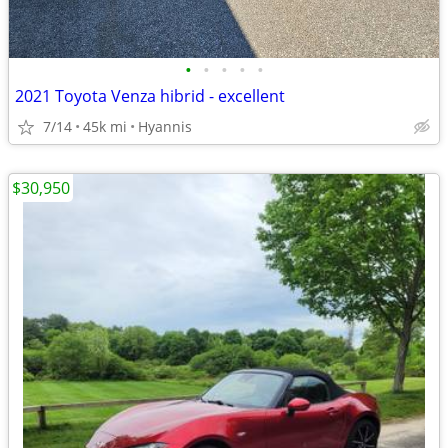
•
•
•
•
•
2021 Toyota Venza hibrid - excellent
7/14
45k mi
Hyannis
$30,950