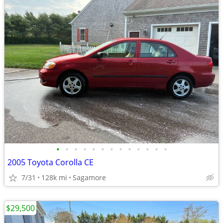
•
•
•
•
•
•
•
•
•
•
•
•
•
2005 Toyota Corolla CE
7/31
128k mi
Sagamore
$29,500