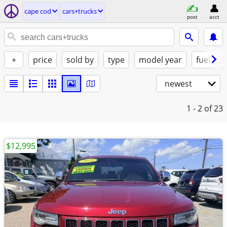
cape cod
cars+trucks
post
acct
+
price
sold by
type
model year
fuel
newest
1 - 2
of 23
$12,995