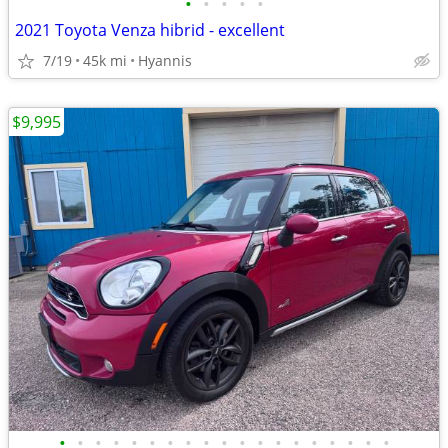
•
•
•
•
•
2021 Toyota Venza hibrid - excellent
7/19
45k mi
Hyannis
$9,995
•
•
•
•
•
•
•
•
•
•
•
•
•
•
•
•
•
•
•