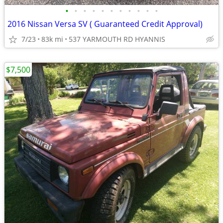
•
•
•
•
•
•
•
•
•
•
•
2016 Nissan Versa SV ( Guaranteed Credit Approval)
7/23
83k mi
537 YARMOUTH RD HYANNIS
$7,500