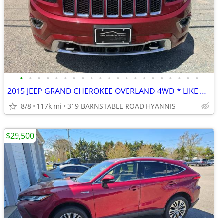
•
•
•
•
•
•
•
•
•
•
•
•
•
•
•
•
•
•
•
•
•
2015 JEEP GRAND CHEROKEE OVERLAND 4WD * LIKE NEW * LOADED
8/8
117k mi
319 BARNSTABLE ROAD HYANNIS
$29,500