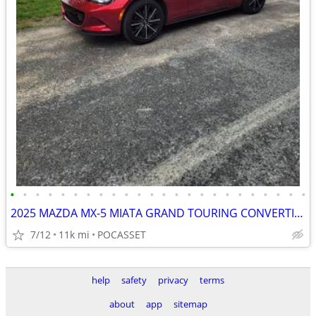
•
•
•
•
•
•
•
•
•
•
•
•
•
•
•
•
•
•
•
•
•
•
•
•
2025 MAZDA MX-5 MIATA GRAND TOURING CONVERTIBLE
7/12
11k mi
POCASSET
help
safety
privacy
terms
about
app
sitemap