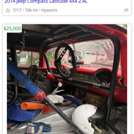
2014 Jeep Compass Latitude 4X4 2.4L
7/17
70k mi
Hyannis
$25,000