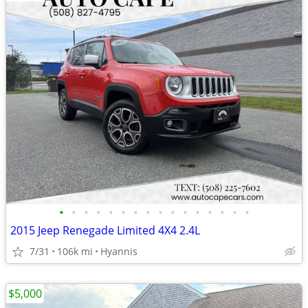
•
•
•
•
•
•
•
•
•
•
•
•
•
•
•
•
2015 Jeep Renegade Limited 4X4 2.4L
7/31
106k mi
Hyannis
$5,000