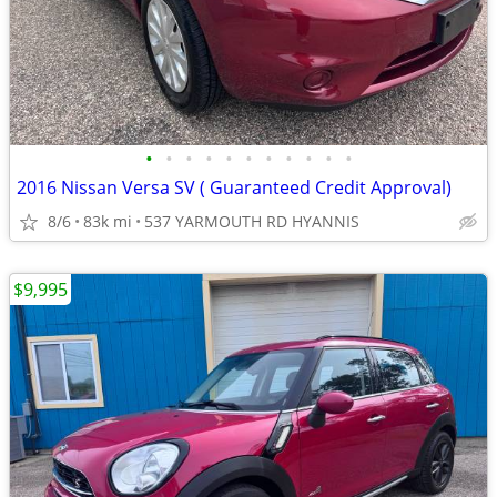
•
•
•
•
•
•
•
•
•
•
•
2016 Nissan Versa SV ( Guaranteed Credit Approval)
8/6
83k mi
537 YARMOUTH RD HYANNIS
$9,995