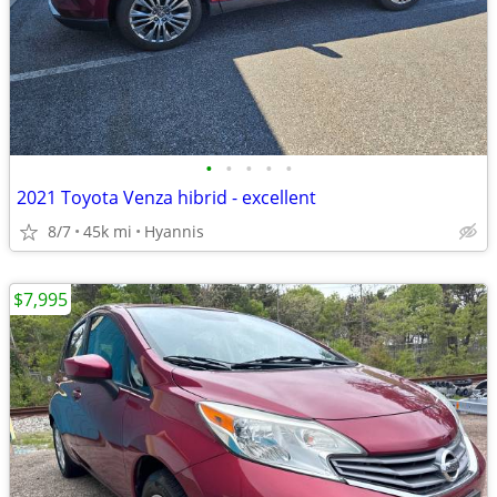
•
•
•
•
•
2021 Toyota Venza hibrid - excellent
8/7
45k mi
Hyannis
$7,995