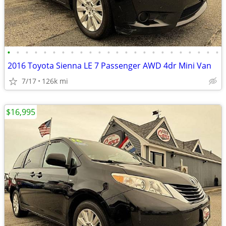
•
•
•
•
•
•
•
•
•
•
•
•
•
•
•
•
•
•
•
•
•
•
•
•
2016 Toyota Sienna LE 7 Passenger AWD 4dr Mini Van
7/17
126k mi
$16,995