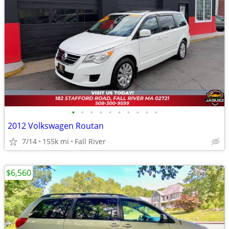
•
•
•
•
•
•
•
•
•
•
2012 Volkswagen Routan
7/14
155k mi
Fall River
$6,560