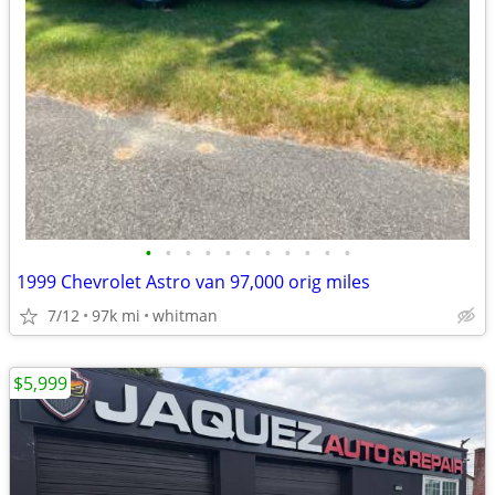
•
•
•
•
•
•
•
•
•
•
•
1999 Chevrolet Astro van 97,000 orig miles
7/12
97k mi
whitman
$5,999