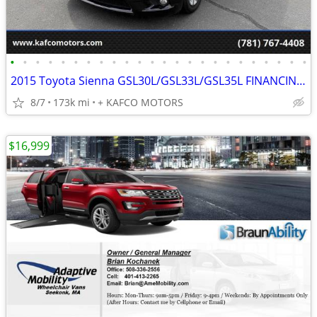
•
•
•
•
•
•
•
•
•
•
•
•
•
•
•
•
•
•
•
•
•
•
•
•
2015 Toyota Sienna GSL30L/GSL33L/GSL35L FINANCING AVAILABLE!!
8/7
173k mi
+ KAFCO MOTORS
$16,999