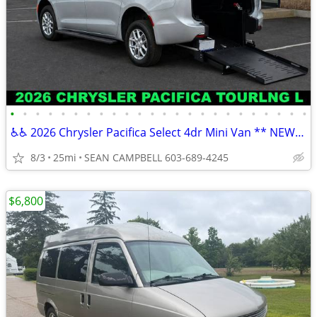
•
•
•
•
•
•
•
•
•
•
•
•
•
•
•
•
•
•
•
•
•
•
•
•
♿♿ 2026 Chrysler Pacifica Select 4dr Mini Van ** NEW***♿♿ HUDSON NH
8/3
25mi
SEAN CAMPBELL 603-689-4245
$6,800