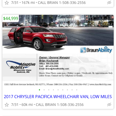
7/31
167k mi
CALL BRIAN 1-508-336-2556
$44,999
•
•
•
•
•
•
•
•
•
2017 CHRYSLER PACIFICA WHEELCHAIR VAN, LOW MILES
7/31
60k mi
CALL BRIAN 1-508-336-2556