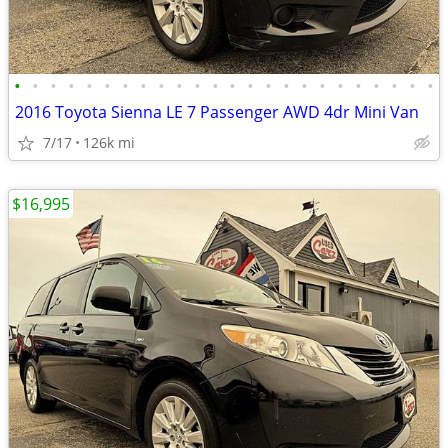
•
•
•
•
•
•
•
•
•
•
•
•
•
•
•
•
•
•
•
•
•
•
•
•
2016 Toyota Sienna LE 7 Passenger AWD 4dr Mini Van
7/17
126k mi
$16,995