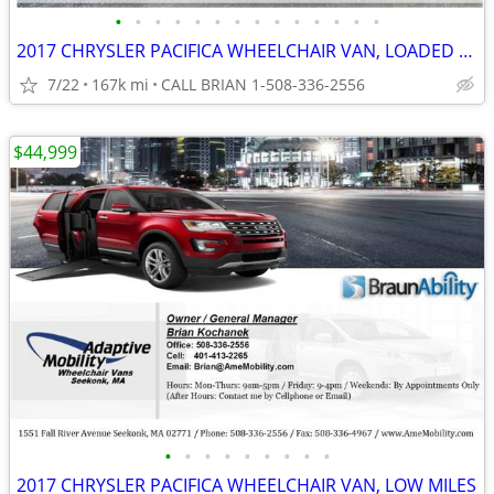
•
•
•
•
•
•
•
•
•
•
•
•
•
•
2017 CHRYSLER PACIFICA WHEELCHAIR VAN, LOADED FULL POWER
7/22
167k mi
CALL BRIAN 1-508-336-2556
$44,999
•
•
•
•
•
•
•
•
•
2017 CHRYSLER PACIFICA WHEELCHAIR VAN, LOW MILES