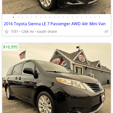
•
•
•
•
•
•
•
•
•
•
•
•
•
•
•
•
•
•
•
•
2016 Toyota Sienna LE 7 Passenger AWD 4dr Mini Van
7/31
126k mi
south shore
$16,995