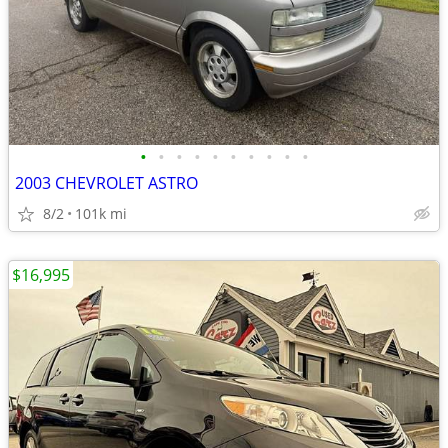
•
•
•
•
•
•
•
•
•
•
2003 CHEVROLET ASTRO
8/2
101k mi
$16,995