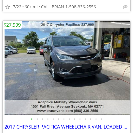
7/22
60k mi
CALL BRIAN 1-508-336-2556
$27,999
•
•
•
•
•
•
•
•
•
•
•
•
•
•
2017 CHRYSLER PACIFICA WHEELCHAIR VAN, LOADED FULL POWER