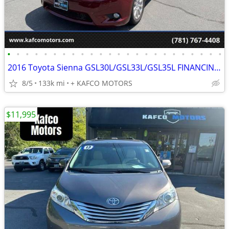
•
•
•
•
•
•
•
•
•
•
•
•
•
•
•
•
•
•
•
•
•
•
•
•
2016 Toyota Sienna GSL30L/GSL33L/GSL35L FINANCING AVAILABLE!!
8/5
133k mi
+ KAFCO MOTORS
$11,995