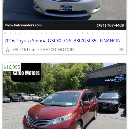
•
•
•
•
•
•
•
•
•
•
•
•
•
•
•
•
•
•
•
•
•
•
•
•
2016 Toyota Sienna GSL30L/GSL33L/GSL35L FINANCING AVAILABLE!!
8/5
161k mi
+ KAFCO MOTORS
$16,995