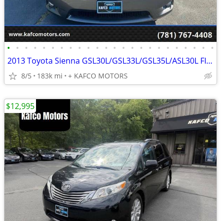
•
•
•
•
•
•
•
•
•
•
•
•
•
•
•
•
•
•
•
•
•
•
•
•
2013 Toyota Sienna GSL30L/GSL33L/GSL35L/ASL30L FINANCING AVAILABLE!!
8/5
183k mi
+ KAFCO MOTORS
$12,995