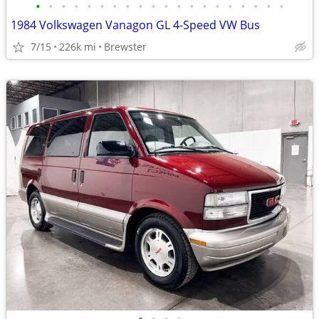
•
•
•
•
•
•
•
•
•
•
•
•
•
•
•
•
•
•
•
•
1984 Volkswagen Vanagon GL 4-Speed VW Bus
7/15
226k mi
Brewster