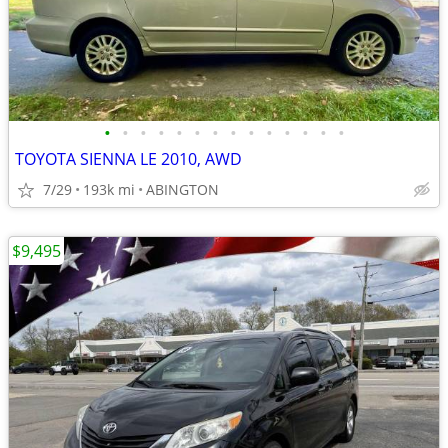
•
•
•
•
•
•
•
•
•
•
•
•
•
•
TOYOTA SIENNA LE 2010, AWD
7/29
193k mi
ABINGTON
$9,495