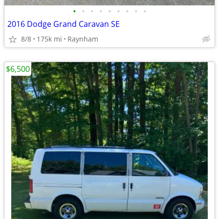
•
•
•
•
•
•
•
•
•
2016 Dodge Grand Caravan SE
8/8
175k mi
Raynham
$6,500