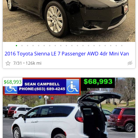
•
•
•
•
•
•
•
•
•
•
•
•
•
•
•
•
•
•
•
•
2016 Toyota Sienna LE 7 Passenger AWD 4dr Mini Van
7/31
126k mi
$68,993