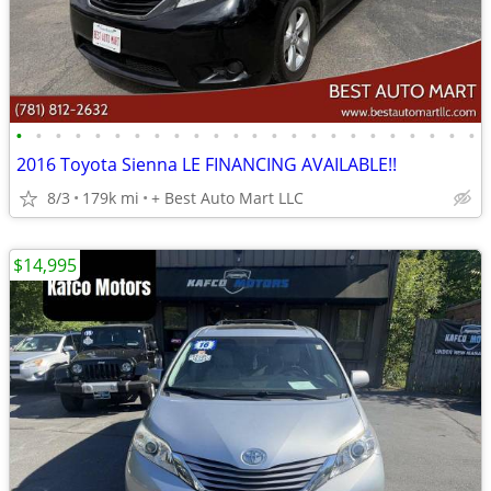
•
•
•
•
•
•
•
•
•
•
•
•
•
•
•
•
•
•
•
•
•
•
•
•
2016 Toyota Sienna LE FINANCING AVAILABLE!!
8/3
179k mi
+ Best Auto Mart LLC
$14,995