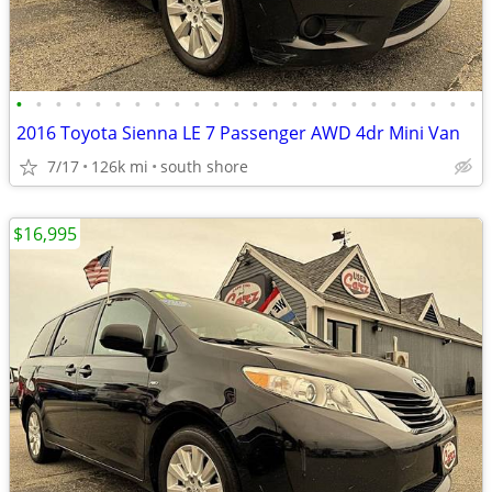
•
•
•
•
•
•
•
•
•
•
•
•
•
•
•
•
•
•
•
•
•
•
•
•
2016 Toyota Sienna LE 7 Passenger AWD 4dr Mini Van
7/17
126k mi
south shore
$16,995