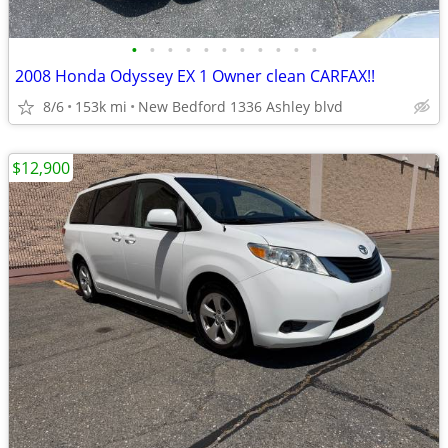
•
•
•
•
•
•
•
•
•
•
•
2008 Honda Odyssey EX 1 Owner clean CARFAX!!
8/6
153k mi
New Bedford 1336 Ashley blvd
$12,900