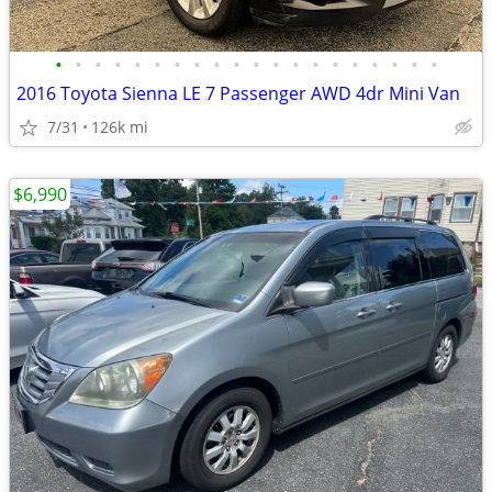
•
•
•
•
•
•
•
•
•
•
•
•
•
•
•
•
•
•
•
•
2016 Toyota Sienna LE 7 Passenger AWD 4dr Mini Van
7/31
126k mi
$6,990