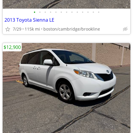
•
•
•
•
•
•
•
•
•
•
•
•
•
2013 Toyota Sienna LE
7/29
115k mi
boston/cambridge/brookline
$12,900