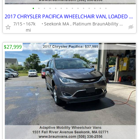
•
•
•
•
•
•
•
•
•
•
•
•
•
•
2017 CHRYSLER PACIFICA WHEELCHAIR VAN, LOADED FULL POWER
7/15
167k
Seekonk MA , Platinum BraunAbility Dealer
mi
$27,999