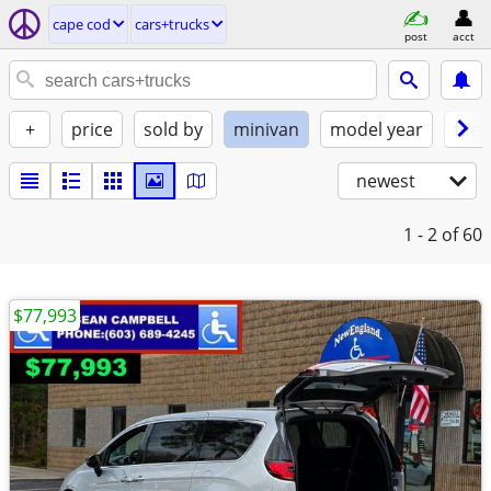
cape cod
cars+trucks
post
acct
+
price
sold by
minivan
model year
fuel
newest
1 - 2
of 60
$77,993