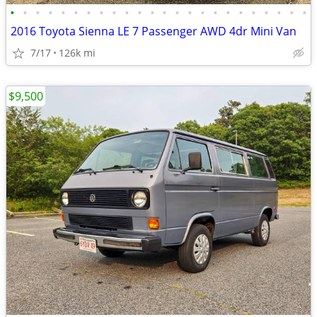
•
•
•
•
•
•
•
•
•
•
•
•
•
•
•
•
•
•
•
•
•
•
•
•
2016 Toyota Sienna LE 7 Passenger AWD 4dr Mini Van
7/17
126k mi
$9,500