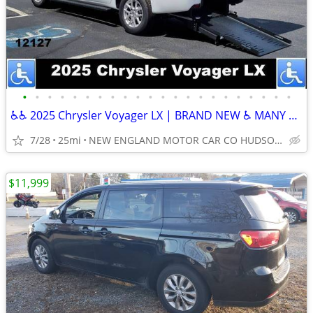
•
•
•
•
•
•
•
•
•
•
•
•
•
•
•
•
•
•
•
•
•
•
♿♿ 2025 Chrysler Voyager LX | BRAND NEW ♿ MANY ON LOT
7/28
25mi
NEW ENGLAND MOTOR CAR CO HUDSON NH
$11,999