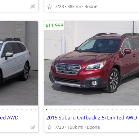
7/28
88k mi
Boone
$11,998
•
•
•
•
•
•
•
•
•
•
•
•
•
•
•
•
•
•
•
•
•
•
•
•
•
•
•
•
ited AWD
2015 Subaru Outback 2.5i Limited AWD
7/23
158k mi
Boone