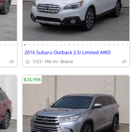
•
•
•
•
•
•
•
•
•
•
•
•
•
•
•
•
•
•
•
•
•
•
•
•
•
•
•
•
2016 Subaru Outback 2.5i Limited AWD
7/23
76k mi
Boone
$24,998