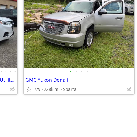
•
•
•
•
•
•
•
•
2019 Chevrolet Traverse Premier Sport Utility 4D
GMC Yukon Denali
7/9
228k mi
Sparta