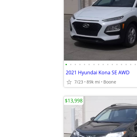
•
•
•
•
•
•
•
•
•
•
•
•
•
•
•
•
2021 Hyundai Kona SE AWD
7/23
89k mi
Boone
$13,998