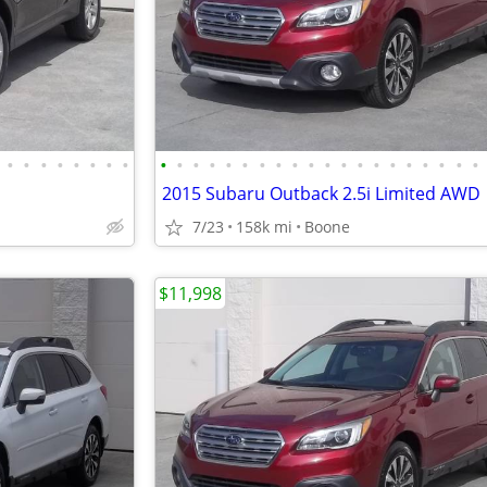
•
•
•
•
•
•
•
•
•
•
•
•
•
•
•
•
•
•
•
•
•
•
•
•
•
•
•
•
2015 Subaru Outback 2.5i Limited AWD
7/23
158k mi
Boone
$11,998