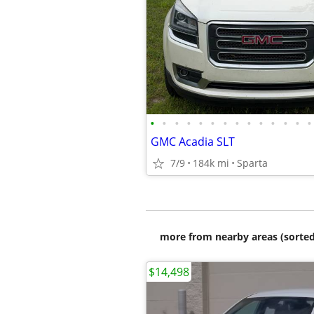
•
•
•
•
•
•
•
•
•
•
•
•
•
•
GMC Acadia SLT
7/9
184k mi
Sparta
more from nearby areas (sorted
$14,498