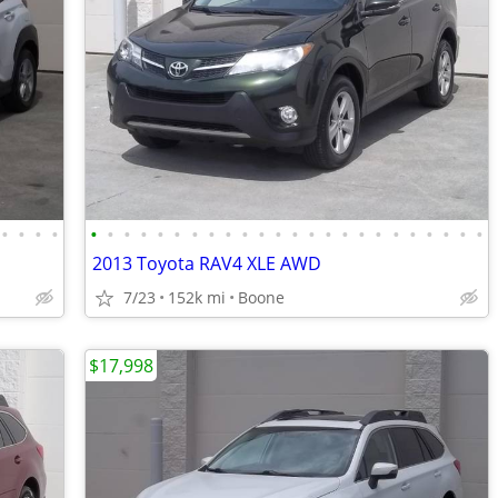
•
•
•
•
•
•
•
•
•
•
•
•
•
•
•
•
•
•
•
•
•
•
•
•
•
•
•
•
2013 Toyota RAV4 XLE AWD
7/23
152k mi
Boone
$17,998