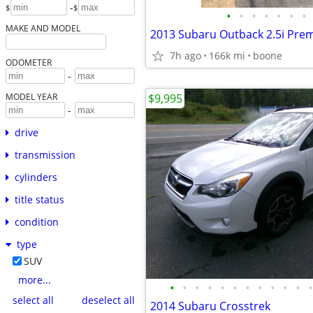
-
$
$
•
•
•
•
•
•
•
MAKE AND MODEL
7h ago
166k mi
boone
ODOMETER
-
$9,995
MODEL YEAR
-
drive
transmission
cylinders
title status
condition
type
SUV
more...
•
•
•
•
•
•
•
•
•
•
•
•
select all
deselect all
2014 Subaru Crosstrek