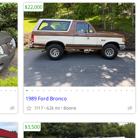
$22,000
•
•
•
•
•
•
•
•
•
•
•
•
•
•
•
•
•
•
•
•
•
•
•
•
1989 Ford Bronco
7/17
62k mi
Boone
$3,500