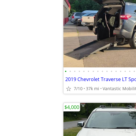
•
•
•
•
•
•
•
•
•
•
•
•
•
•
•
•
2019 Chevrolet Traverse LT Spor
7/10
37k mi
Vantastic Mobili
$4,000