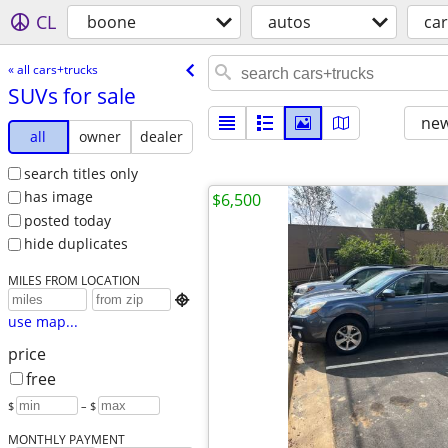
CL
boone
autos
car
« all cars+trucks
SUVs for sale
new
all
owner
dealer
search titles only
has image
$6,500
posted today
hide duplicates
MILES FROM LOCATION

use map...
price
free
$
– $
MONTHLY PAYMENT