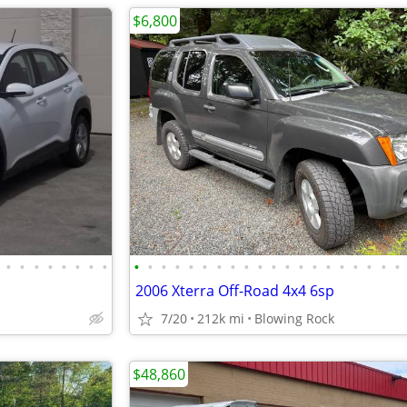
$6,800
•
•
•
•
•
•
•
•
•
•
•
•
•
•
•
•
•
•
•
•
•
•
•
•
•
•
•
•
2006 Xterra Off-Road 4x4 6sp
7/20
212k mi
Blowing Rock
$48,860