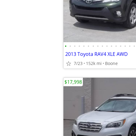
•
•
•
•
•
•
•
•
•
•
•
•
•
•
•
•
2013 Toyota RAV4 XLE AWD
7/23
152k mi
Boone
$17,998