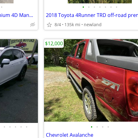
•
•
•
•
•
•
•
•
2013 Subaru Outback 2.5i Premium 4D Manual 6 Speed
8/4
135k mi
newland
$12,000
•
•
•
•
•
•
•
•
•
Chevrolet Avalanche