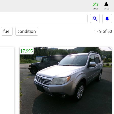
post
acct
fuel
condition
1 - 9
of 60
$7,995