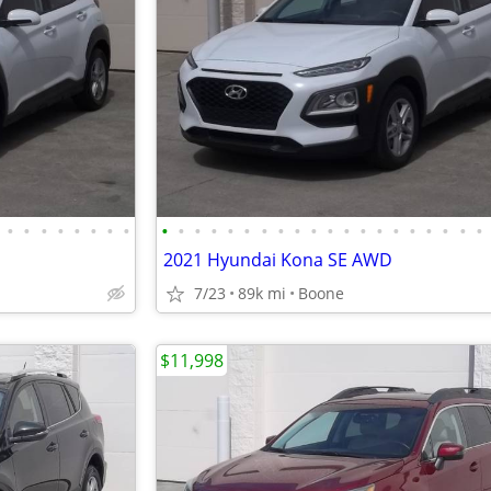
•
•
•
•
•
•
•
•
•
•
•
•
•
•
•
•
•
•
•
•
•
•
•
•
•
•
•
•
2021 Hyundai Kona SE AWD
7/23
89k mi
Boone
$11,998