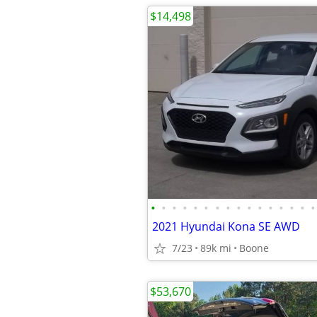
$14,498
•
•
•
•
•
•
•
•
•
•
•
•
•
•
•
•
2021 Hyundai Kona SE AWD
7/23
89k mi
Boone
$53,670