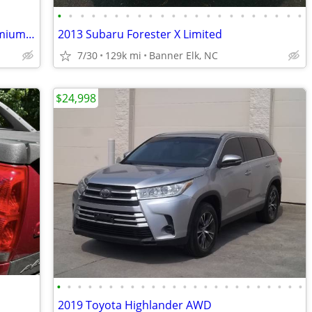
•
•
•
•
•
•
•
•
•
•
•
•
•
•
•
•
•
•
•
•
•
•
2018 Toyota 4Runner TRD off-road premium 4wd
2013 Subaru Forester X Limited
7/30
129k mi
Banner Elk, NC
$24,998
•
•
•
•
•
•
•
•
•
•
•
•
•
•
•
•
•
•
•
•
•
•
•
•
2019 Toyota Highlander AWD