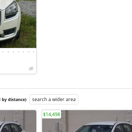
•
•
•
•
•
•
•
search a wider area
 by distance)
$14,498