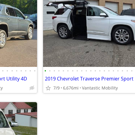
•
•
•
•
•
•
•
•
•
•
•
•
•
•
•
•
•
•
•
•
•
•
•
•
•
•
•
•
t Utility 4D
ty
7/9
6,676mi
Vantastic Mobility