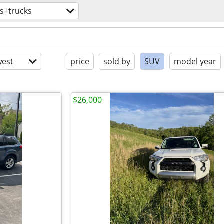
s+trucks
est
price
sold by
SUV
model year
$26,000