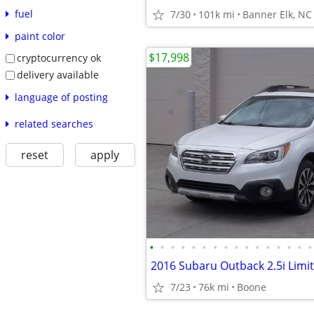
fuel
7/30
101k mi
Banner Elk, NC
paint color
$17,998
cryptocurrency ok
delivery available
language of posting
related searches
reset
apply
•
•
•
•
•
•
•
•
•
•
•
•
•
•
•
•
2016 Subaru Outback 2.5i Lim
7/23
76k mi
Boone