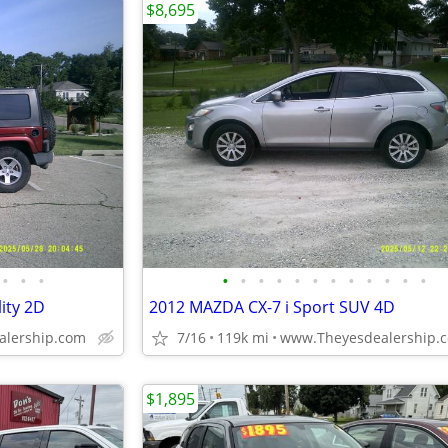
$8,695
•
•
•
•
•
•
•
•
•
•
•
•
•
•
•
ity 2D
2012 MAZDA CX-7 i Sport SUV 4D
lership.com
7/16
119k mi
www.Theyesdealership.
$1,895