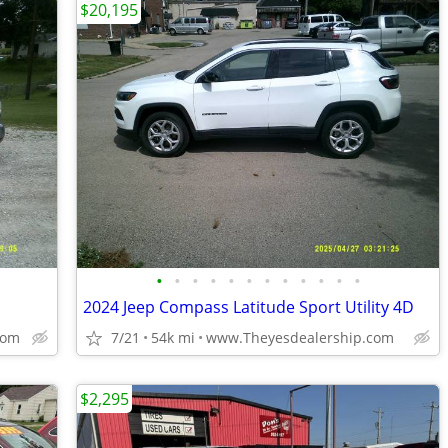
$20,195
•
•
•
•
•
•
•
•
•
•
•
•
2024 Jeep Compass Latitude Sport Utility 4D
com
7/21
54k mi
www.Theyesdealership.com
$2,295