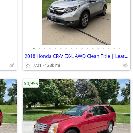
•
•
•
•
•
•
•
•
•
•
•
•
•
•
•
•
•
2018 Honda CR-V EX-L AWD Clean Title | Leather | CarPlay | Honda Sensing
7/21
128k mi
$4,999