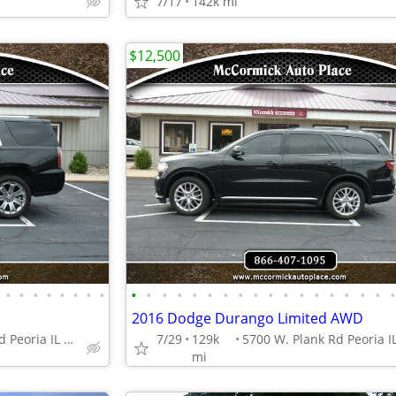
7/17
142k mi
$12,500
•
•
•
•
•
•
•
•
•
•
•
•
•
•
•
•
•
•
•
•
•
•
•
•
•
2016 Dodge Durango Limited AWD
5700 W. Plank Rd Peoria IL 61604
7/29
129k
mi