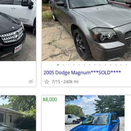
•
•
•
•
•
•
•
•
•
•
•
•
•
•
2005 Dodge Magnum***SOLD****
7/15
240k mi
$8,000