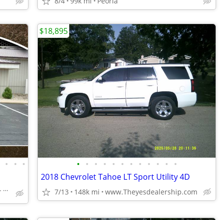
8/4
99k mi
Peoria
$18,895
•
•
•
•
•
•
•
•
•
•
•
•
•
•
•
•
2018 Chevrolet Tahoe LT Sport Utility 4D
5700 W. Plank Rd Peoria IL 61604
7/13
148k mi
www.Theyesdealership.com