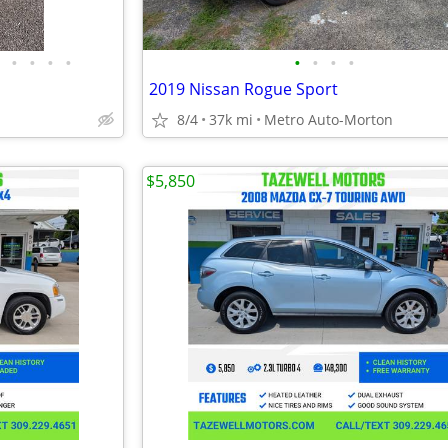
•
•
•
•
•
•
•
•
2019 Nissan Rogue Sport
8/4
37k mi
Metro Auto-Morton
$5,850