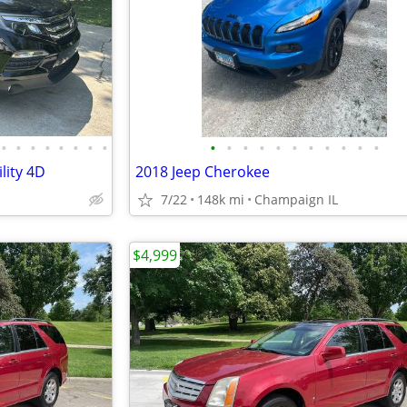
•
•
•
•
•
•
•
•
•
•
•
•
•
•
•
•
•
•
•
lity 4D
2018 Jeep Cherokee
7/22
148k mi
Champaign IL
$4,999