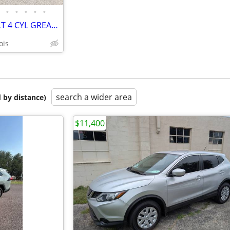
•
•
•
•
•
❤️ 2015 CHEVROLET EQUINOX LT 4 CYL GREAT ON GAS DRIVES PERFECTLY ❤️
ois
search a wider area
 by distance)
$11,400