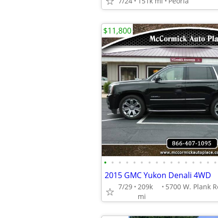
7/24
151k mi
Peoria
$11,800
•
•
•
•
•
•
•
•
•
•
•
•
•
•
•
•
2015 GMC Yukon Denali 4WD
7/29
209k
mi