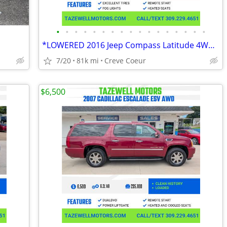
•
•
•
•
•
•
•
•
•
•
•
•
•
•
•
•
•
*LOWERED 2016 Jeep Compass Latitude 4WD FREE WARRANTY
7/20
81k mi
Creve Coeur
$6,500