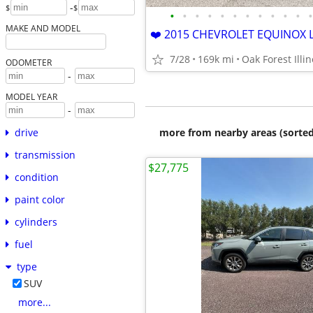
-
$
$
•
•
•
•
•
•
•
•
•
•
•
•
MAKE AND MODEL
7/28
169k mi
Oak Forest Illin
ODOMETER
-
MODEL YEAR
-
more from nearby areas (sorted
drive
transmission
$27,775
condition
paint color
cylinders
fuel
type
SUV
more...