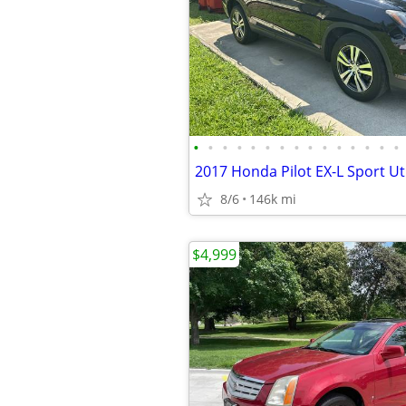
•
•
•
•
•
•
•
•
•
•
•
•
•
•
•
2017 Honda Pilot EX-L Sport Uti
8/6
146k mi
$4,999