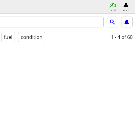
post
acct
fuel
condition
1 - 4
of 60