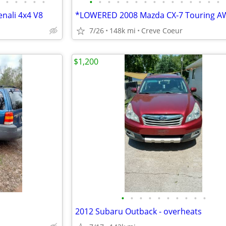
•
•
•
•
•
•
•
•
•
•
•
•
•
•
•
•
•
•
•
•
ali 4x4 V8
7/26
148k mi
Creve Coeur
$1,200
•
•
•
•
•
•
•
•
•
•
2012 Subaru Outback - overheats