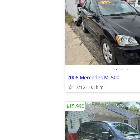
•
•
•
2006 Mercedes ML500
7/15
161k mi
$15,990