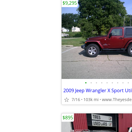
$9,295
•
•
•
•
•
•
•
•
•
2009 Jeep Wrangler X Sport Util
7/16
103k mi
www.Theyesdea
$895