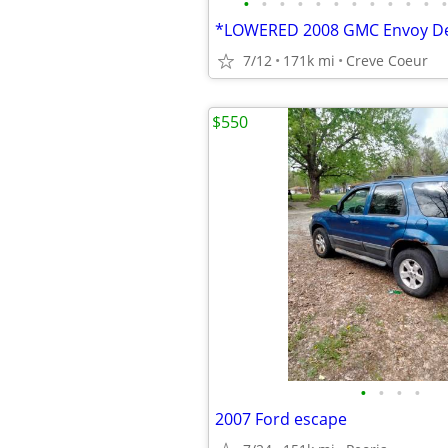
•
•
•
•
•
•
•
•
•
•
•
•
*LOWERED 2008 GMC Envoy Den
7/12
171k mi
Creve Coeur
$550
•
•
•
•
2007 Ford escape