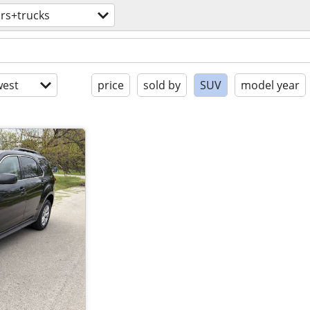
rs+trucks
est
price
sold by
SUV
model year