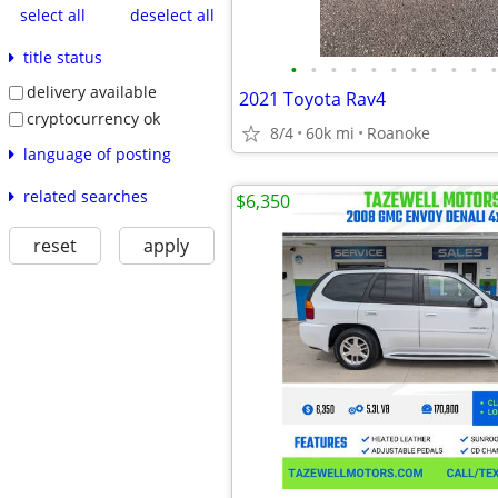
select all
deselect all
title status
•
•
•
•
•
•
•
•
•
•
•
delivery available
2021 Toyota Rav4
cryptocurrency ok
8/4
60k mi
Roanoke
language of posting
related searches
$6,350
reset
apply