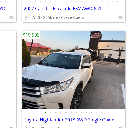
•
•
•
•
•
•
•
•
•
•
•
•
•
•
•
•
•
•
•
•
•
•
*LOWERED 2008 Mazda CX-7 Touring AWD FREE WARRANTY
2007 Cadillac Escalade ESV AWD 6.2L
7/30
235k mi
Creve Coeur
$19,500
•
•
•
•
•
•
•
•
•
•
•
•
Toyota Highlander 2018 AWD Single Owner