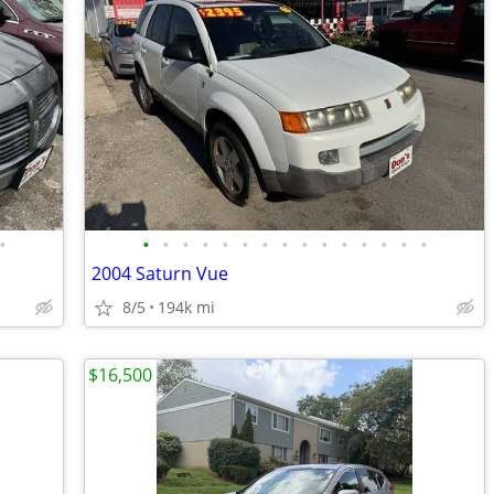
•
•
•
•
•
•
•
•
•
•
•
•
•
•
•
•
2004 Saturn Vue
8/5
194k mi
$16,500