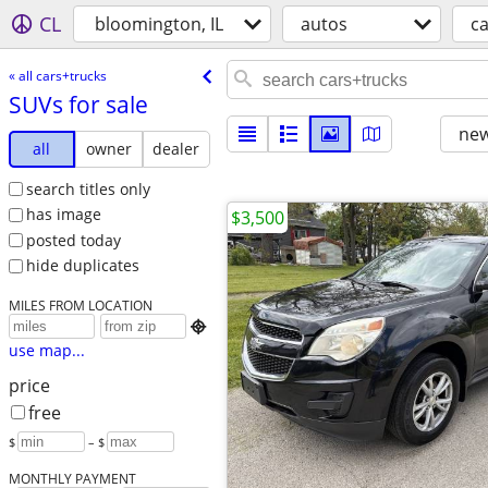
CL
bloomington, IL
autos
ca
« all cars+trucks
SUVs for sale
new
all
owner
dealer
search titles only
has image
$3,500
posted today
hide duplicates
MILES FROM LOCATION

use map...
price
free
$
– $
MONTHLY PAYMENT