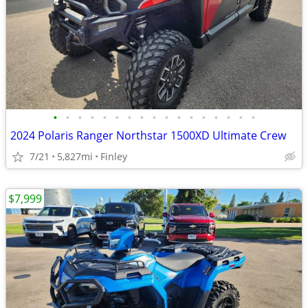
•
•
•
•
•
•
•
•
•
•
•
•
•
•
•
•
•
2024 Polaris Ranger Northstar 1500XD Ultimate Crew
7/21
5,827mi
Finley
$7,999