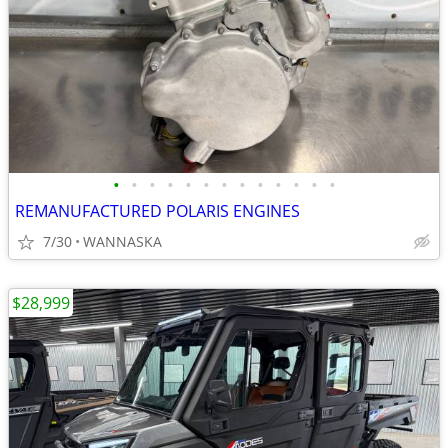
•
•
•
•
•
•
•
•
•
•
•
•
•
REMANUFACTURED POLARIS ENGINES
7/30
WANNASKA
$28,999