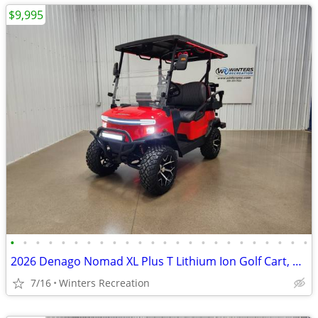
$9,995
•
•
•
•
•
•
•
•
•
•
•
•
•
•
•
•
•
•
•
•
•
•
•
•
2026 Denago Nomad XL Plus T Lithium Ion Golf Cart, Scarlet
7/16
Winters Recreation