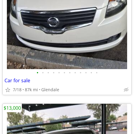
•
•
•
•
•
•
•
•
•
•
•
•
Car for sale
7/18
87k mi
Glendale
$13,000