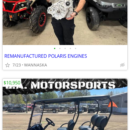
•
•
•
•
•
REMANUFACTURED POLARIS ENGINES
7/23
WANNASKA
$10,950