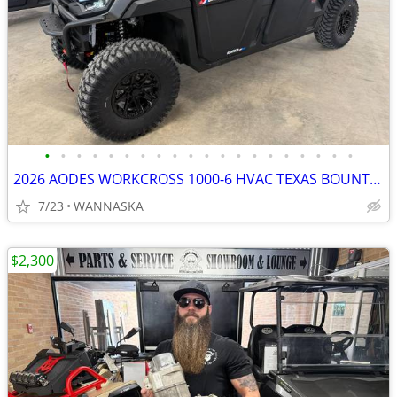
•
•
•
•
•
•
•
•
•
•
•
•
•
•
•
•
•
•
•
•
2026 AODES WORKCROSS 1000-6 HVAC TEXAS BOUNTY EDITION
7/23
WANNASKA
$2,300