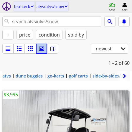
bismarck
atvs/utvs/snow
post
acct
+
price
condition
sold by
newest
1 - 2
of 60
atvs
dune buggies
go-karts
golf carts
side-by-sides/utvs
$3,995