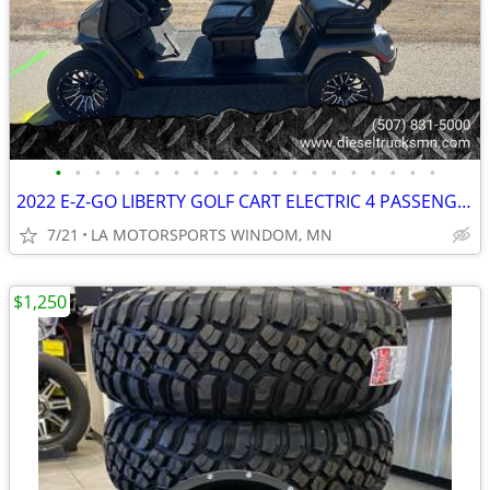
•
•
•
•
•
•
•
•
•
•
•
•
•
•
•
•
•
•
•
•
2022 E-Z-GO LIBERTY GOLF CART ELECTRIC 4 PASSENGER
7/21
LA MOTORSPORTS WINDOM, MN
$1,250