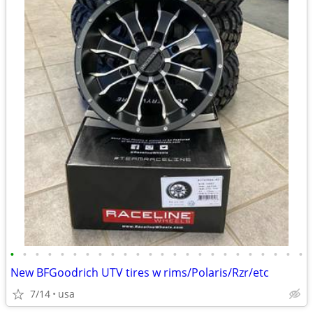
•
•
•
•
•
•
•
•
•
•
•
•
•
•
•
•
•
•
•
•
•
•
•
•
New BFGoodrich UTV tires w rims/Polaris/Rzr/etc
7/14
usa