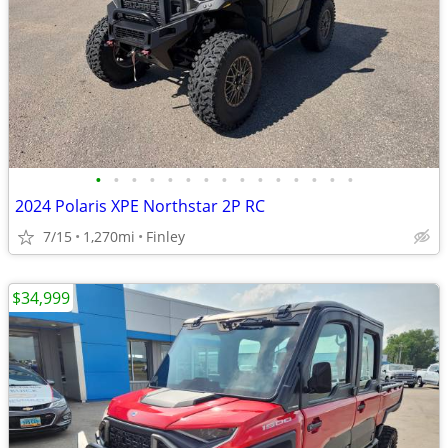
•
•
•
•
•
•
•
•
•
•
•
•
•
•
•
2024 Polaris XPE Northstar 2P RC
7/15
1,270mi
Finley
$34,999