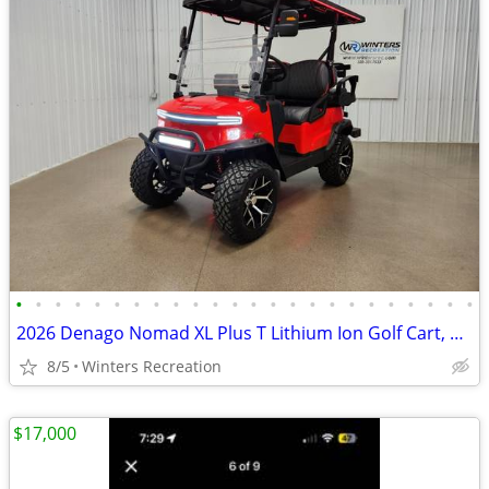
•
•
•
•
•
•
•
•
•
•
•
•
•
•
•
•
•
•
•
•
•
•
•
•
2026 Denago Nomad XL Plus T Lithium Ion Golf Cart, Scarlet
8/5
Winters Recreation
$17,000