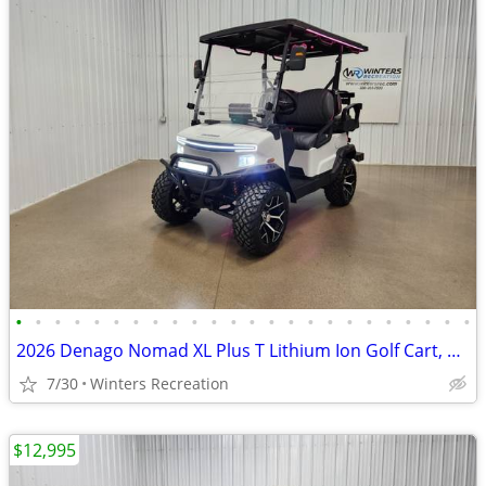
•
•
•
•
•
•
•
•
•
•
•
•
•
•
•
•
•
•
•
•
•
•
•
•
2026 Denago Nomad XL Plus T Lithium Ion Golf Cart, Matte White
7/30
Winters Recreation
$12,995