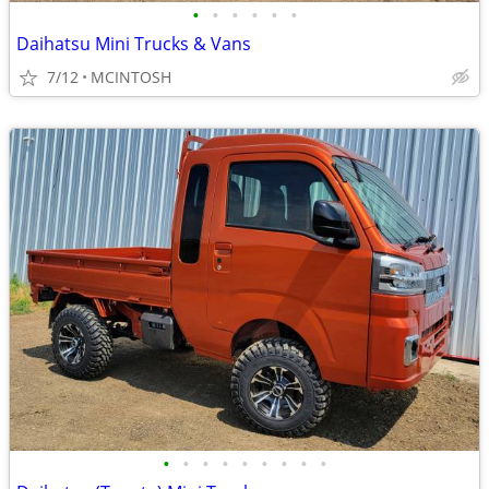
•
•
•
•
•
•
Daihatsu Mini Trucks & Vans
7/12
MCINTOSH
•
•
•
•
•
•
•
•
•