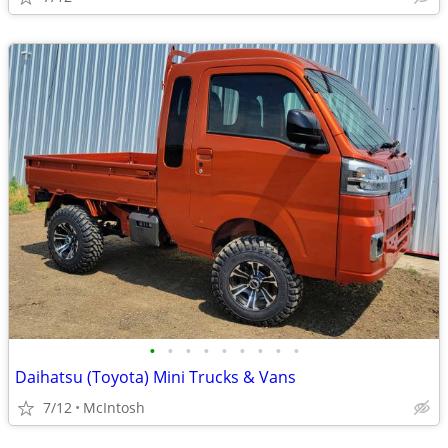
•
•
•
•
•
•
•
•
•
Daihatsu (Toyota) Mini Trucks & Vans
7/12
McIntosh