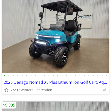
•
•
•
•
•
•
•
•
•
•
•
•
•
•
•
•
•
•
•
•
•
•
•
•
2026 Denago Nomad XL Plus Lithium Ion Golf Cart, Aqua
7/29
Winters Recreation
$9,995