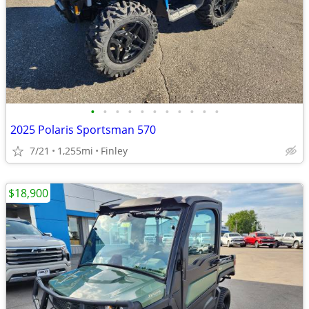
•
•
•
•
•
•
•
•
•
•
•
2025 Polaris Sportsman 570
7/21
1,255mi
Finley
$18,900