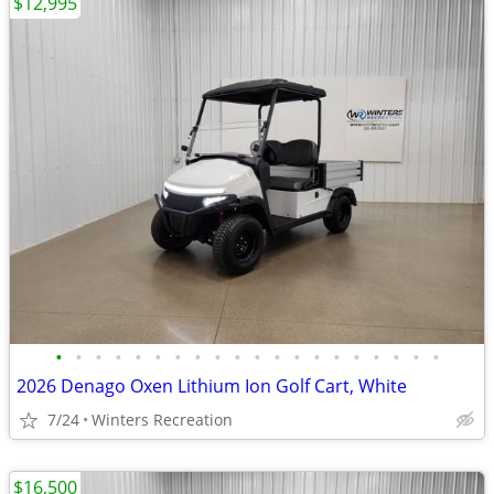
$12,995
•
•
•
•
•
•
•
•
•
•
•
•
•
•
•
•
•
•
•
•
2026 Denago Oxen Lithium Ion Golf Cart, White
7/24
Winters Recreation
$16,500