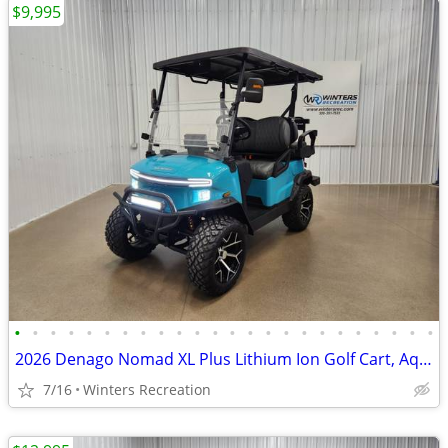
$9,995
•
•
•
•
•
•
•
•
•
•
•
•
•
•
•
•
•
•
•
•
•
•
•
•
2026 Denago Nomad XL Plus Lithium Ion Golf Cart, Aqua
7/16
Winters Recreation