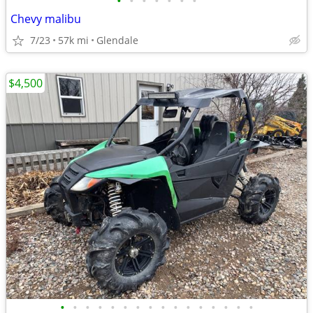
•
•
•
•
•
•
•
Chevy malibu
7/23
57k mi
Glendale
$4,500
•
•
•
•
•
•
•
•
•
•
•
•
•
•
•
•