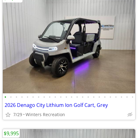
•
•
•
•
•
•
•
•
•
•
•
•
•
•
•
•
•
•
•
•
•
•
•
•
2026 Denago City Lithium Ion Golf Cart, Grey
7/29
Winters Recreation
$9,995