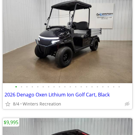
•
•
•
•
•
•
•
•
•
•
•
•
•
•
•
•
•
•
•
•
2026 Denago Oxen Lithium Ion Golf Cart, Black
8/4
Winters Recreation
$9,995