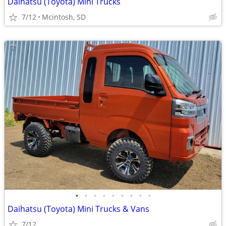
Daihatsu (Toyota) Mini Trucks
7/12
Mcintosh, SD
•
•
•
•
•
•
•
•
•
Daihatsu (Toyota) Mini Trucks & Vans
7/12