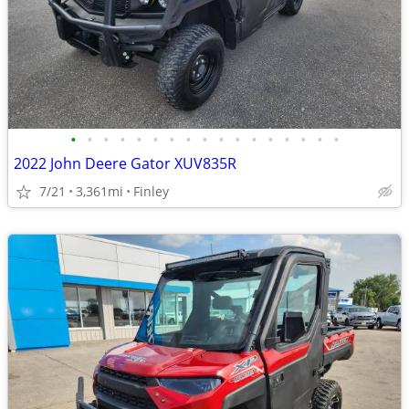
•
•
•
•
•
•
•
•
•
•
•
•
•
•
•
•
•
2022 John Deere Gator XUV835R
7/21
3,361mi
Finley