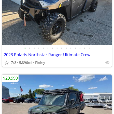
•
•
•
•
•
•
•
•
•
•
•
•
•
•
•
2023 Polaris Northstar Ranger Ultimate Crew
7/8
5,896mi
Finley
$29,999