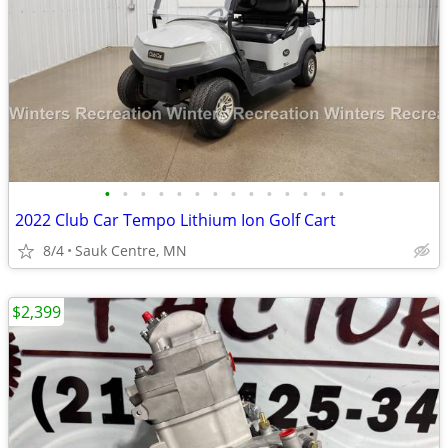
•
•
•
•
•
•
•
•
•
•
•
•
•
•
2022 Club Car Tempo Lithium Ion Golf Cart
8/4
Sauk Centre, MN
$2,399