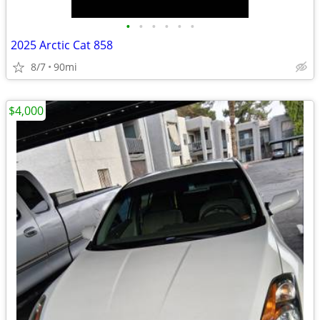
•
•
•
•
•
•
2025 Arctic Cat 858
8/7
90mi
$4,000