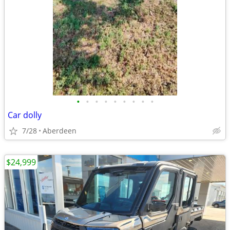
•
•
•
•
•
•
•
•
•
Car dolly
7/28
Aberdeen
$24,999