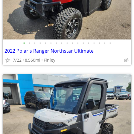
•
•
•
•
•
•
•
•
•
•
•
•
•
•
•
•
•
2022 Polaris Ranger Northstar Ultimate
7/22
8,560mi
Finley