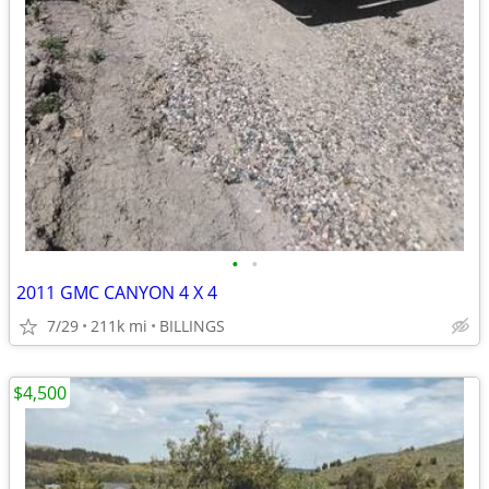
•
•
2011 GMC CANYON 4 X 4
7/29
211k mi
BILLINGS
$4,500