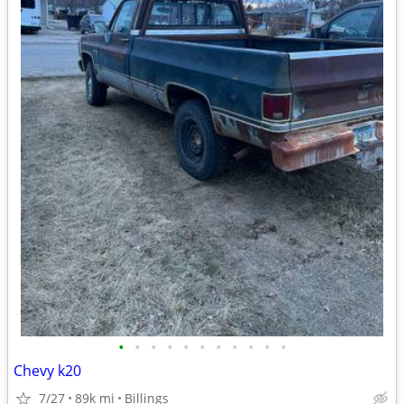
•
•
•
•
•
•
•
•
•
•
•
Chevy k20
7/27
89k mi
Billings