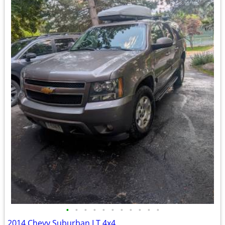
•
•
•
•
•
•
•
•
•
•
•
2014 Chevy Suburban LT 4x4