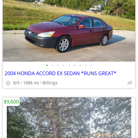
•
•
•
•
•
•
•
•
•
2004 HONDA ACCORD EX SEDAN *RUNS GREAT*
8/5
188k mi
Billings
$9,600