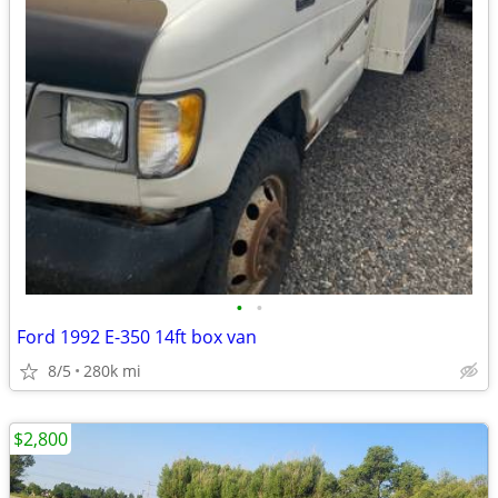
•
•
Ford 1992 E-350 14ft box van
8/5
280k mi
$2,800