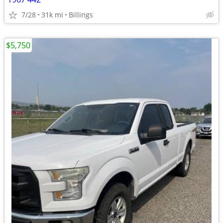
7/28
31k mi
Billings
$5,750