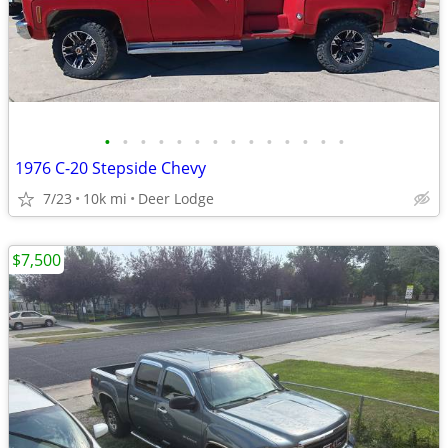
•
•
•
•
•
•
•
•
•
•
•
•
•
•
1976 C-20 Stepside Chevy
7/23
10k mi
Deer Lodge
$7,500