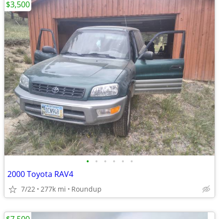
$3,500
•
•
•
•
•
•
2000 Toyota RAV4
7/22
277k mi
Roundup