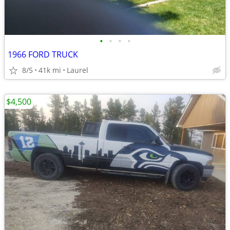
•
•
•
•
1966 FORD TRUCK
8/5
41k mi
Laurel
$4,500