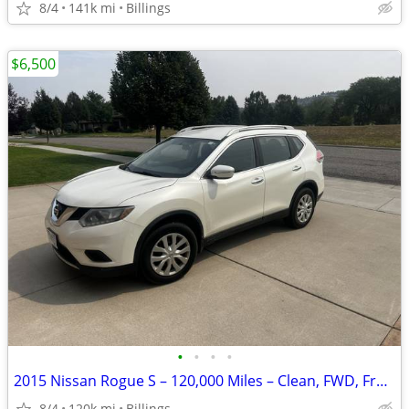
8/4
141k mi
Billings
$6,500
•
•
•
•
2015 Nissan Rogue S – 120,000 Miles – Clean, FWD, Freshly Detailed Pr
8/4
120k mi
Billings