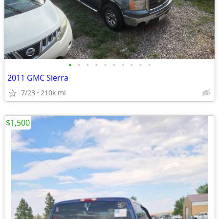
•
•
•
•
•
•
•
•
•
•
2011 GMC Sierra
7/23
210k mi
$1,500