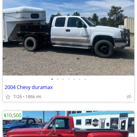
•
•
•
•
•
•
•
2004 Chevy duramax
7/26
186k mi
$10,500