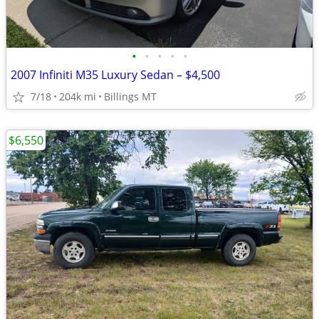
•
•
•
•
•
2007 Infiniti M35 Luxury Sedan – $4,500
7/18
204k mi
Billings MT
$6,550