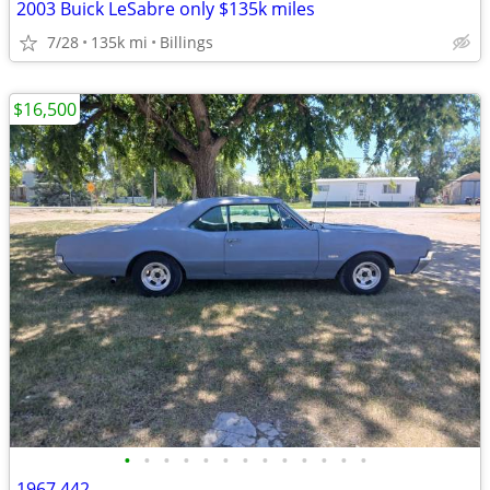
2003 Buick LeSabre only $135k miles
7/28
135k mi
Billings
$16,500
•
•
•
•
•
•
•
•
•
•
•
•
•
1967 442