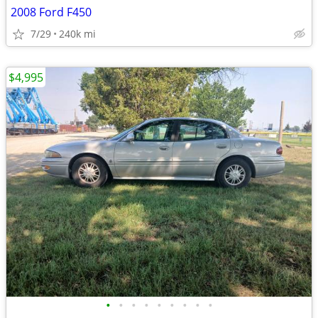
2008 Ford F450
7/29
240k mi
$4,995
•
•
•
•
•
•
•
•
•