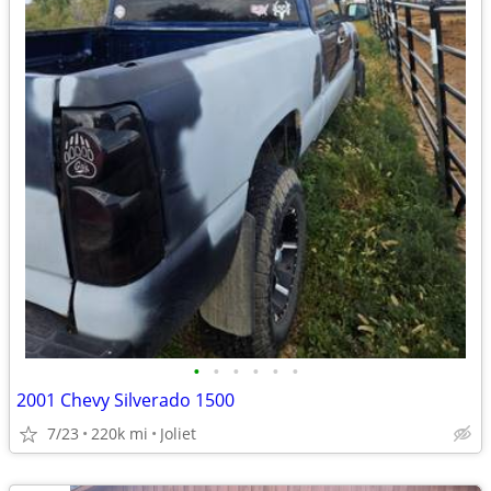
•
•
•
•
•
•
2001 Chevy Silverado 1500
7/23
220k mi
Joliet