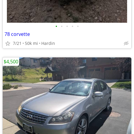
•
•
•
•
•
78 corvette
7/21
50k mi
Hardin
$4,500