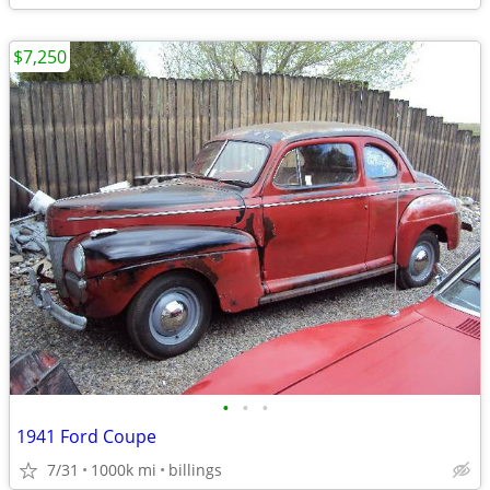
$7,250
•
•
•
1941 Ford Coupe
7/31
1000k mi
billings