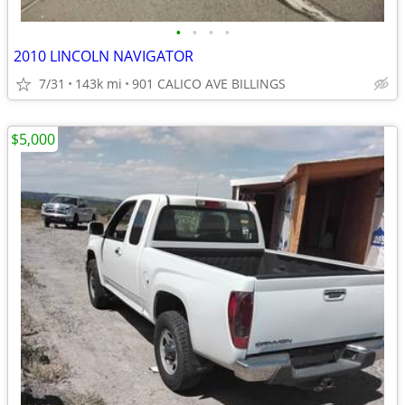
•
•
•
•
2010 LINCOLN NAVIGATOR
7/31
143k mi
901 CALICO AVE BILLINGS
$5,000