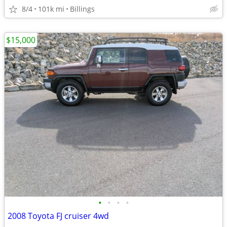
8/4
101k mi
Billings
$15,000
•
•
•
•
2008 Toyota FJ cruiser 4wd