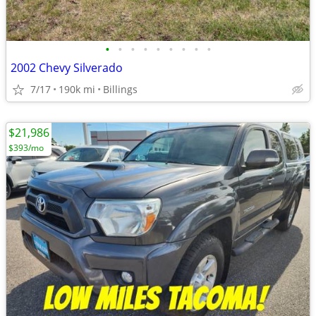
•
•
•
•
•
•
•
•
•
2002 Chevy Silverado
7/17
190k mi
Billings
$21,986
$393/mo