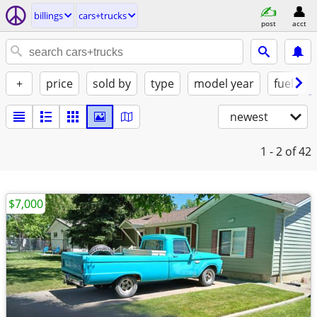
billings
cars+trucks
post
acct
+
price
sold by
type
model year
fuel
newest
1 - 2
of 42
$7,000