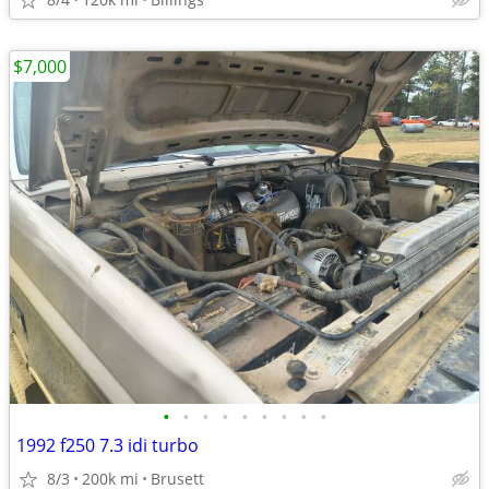
$7,000
•
•
•
•
•
•
•
•
•
1992 f250 7.3 idi turbo
8/3
200k mi
Brusett