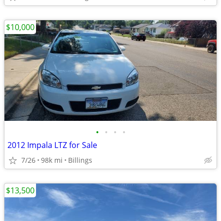
$10,000
•
•
•
•
2012 Impala LTZ for Sale
7/26
98k mi
Billings
$13,500