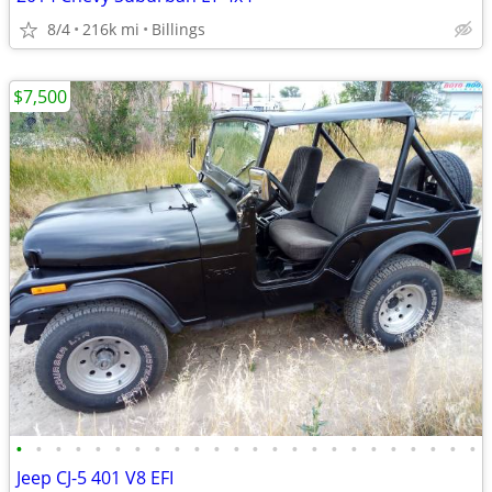
8/4
216k mi
Billings
$7,500
•
•
•
•
•
•
•
•
•
•
•
•
•
•
•
•
•
•
•
•
•
•
•
•
Jeep CJ-5 401 V8 EFI