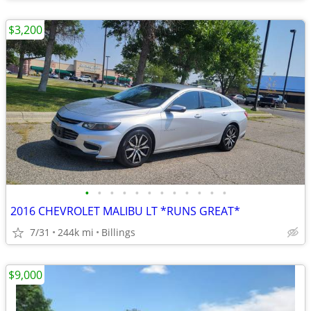
$3,200
•
•
•
•
•
•
•
•
•
•
•
•
2016 CHEVROLET MALIBU LT *RUNS GREAT*
7/31
244k mi
Billings
$9,000