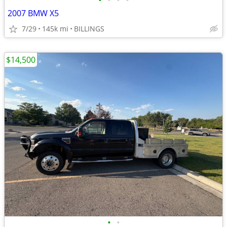
•
•
•
•
2007 BMW X5
7/29
145k mi
BILLINGS
$14,500
•
•