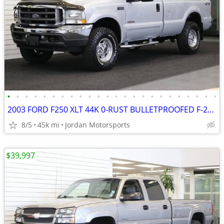
•
•
•
•
•
•
•
•
•
•
•
•
•
•
•
•
•
•
•
•
•
•
•
•
2003 FORD F250 XLT 44K 0-RUST BULLETPROOFED F-250 F350 2004 2005 2002
8/5
45k mi
Jordan Motorsports
$39,997