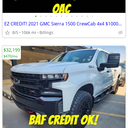
•
•
•
•
•
•
•
•
•
•
•
•
EZ CREDIT! 2021 GMC Sierra 1500 CrewCab 4x4 $1000Down $478mo OAC
8/5
106k mi
Billings
$32,199
$470/mo