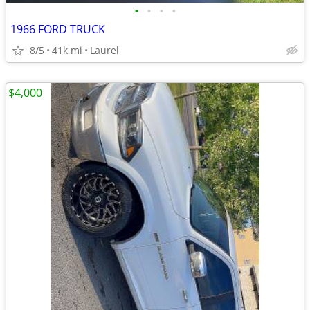
•
•
•
•
1966 FORD TRUCK
8/5
41k mi
Laurel
$4,000