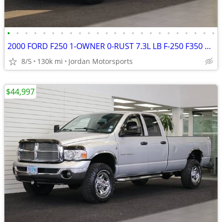
•
•
•
•
•
•
•
•
•
•
•
•
•
•
•
•
•
•
•
•
•
•
•
•
2000 FORD F250 1-OWNER 0-RUST 7.3L LB F-250 F350 1999 2001 2002 2003
8/5
130k mi
Jordan Motorsports
$44,997