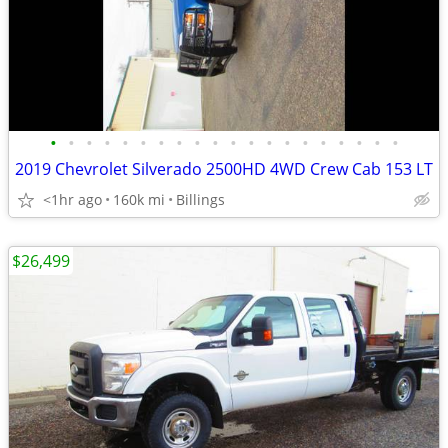
•
•
•
•
•
•
•
•
•
•
•
•
•
•
•
•
•
•
•
•
2019 Chevrolet Silverado 2500HD 4WD Crew Cab 153 LT
<1hr ago
160k mi
Billings
$26,499