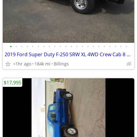
•
•
•
•
•
•
•
•
•
•
•
•
•
•
•
•
•
•
•
•
•
•
2019 Ford Super Duty F-250 SRW XL 4WD Crew Cab 8 Box
<1hr ago
184k mi
Billings
$17,995