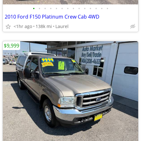
•
•
•
•
•
•
•
•
•
•
•
•
•
•
2010 Ford F150 Platinum Crew Cab 4WD
<1hr ago
138k mi
Laurel
$9,999