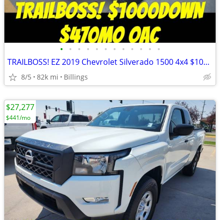
•
•
•
•
•
•
•
•
•
•
•
•
TRAILBOSS! EZ 2019 Chevrolet Silverado 1500 4x4 $1000Down $470mo OAC
8/5
82k mi
Billings
$27,277
$441/mo