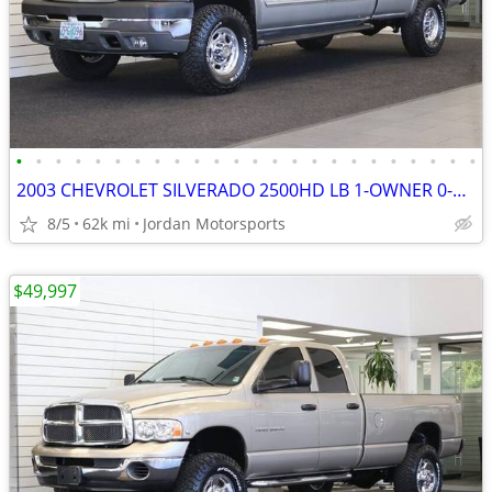
•
•
•
•
•
•
•
•
•
•
•
•
•
•
•
•
•
•
•
•
•
•
•
•
2003 CHEVROLET SILVERADO 2500HD LB 1-OWNER 0-RUST 8.1L 2004 2005 2006
8/5
62k mi
Jordan Motorsports
$49,997