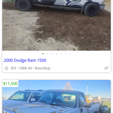
•
•
•
•
•
•
•
2000 Dodge Ram 1500
8/5
106k mi
Roundup
$11,500