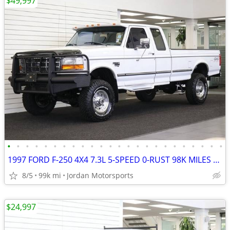
$49,997
•
•
•
•
•
•
•
•
•
•
•
•
•
•
•
•
•
•
•
•
•
•
•
•
1997 FORD F-250 4X4 7.3L 5-SPEED 0-RUST 98K MILES F250 F350 1996 1995
8/5
99k mi
Jordan Motorsports
$24,997