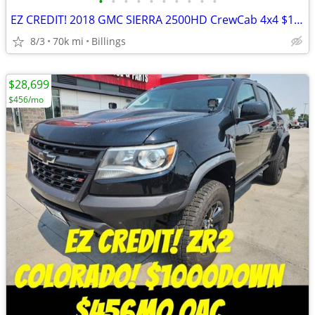
•
•
•
•
•
•
•
•
•
•
EZ CREDIT! 2018 GMC SIERRA 2500HD CrewCab 4x4 $1000Down $485mo OAC
8/3
70k mi
Billings
$28,699
$456/mo