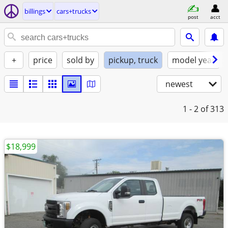
billings
cars+trucks
post
acct
+
price
sold by
pickup, truck
model year
newest
1 - 2
of 313
$18,999