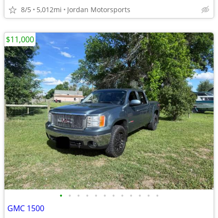
8/5
5,012mi
Jordan Motorsports
$11,000
•
•
•
•
•
•
•
•
•
•
•
•
GMC 1500