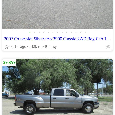
•
•
•
•
•
•
•
•
•
•
•
•
•
2007 Chevrolet Silverado 3500 Classic 2WD Reg Cab 161.5 WB, 84.9 CA
<1hr ago
148k mi
Billings
$9,999