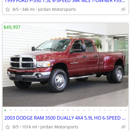
1999 FORD F-350 7.3L 6-SPEED 34K MLS 1-OWNER F350 F250 2000 2001 2002
8/5
34k mi
Jordan Motorsports
$49,997
•
•
•
•
•
•
•
•
•
•
•
•
•
•
•
•
•
•
•
•
•
•
•
•
2003 DODGE RAM 3500 DUALLY 4X4 5.9L HO 6-SPEED 1-OWNER 2004 2005 2006
8/5
101k mi
Jordan Motorsports