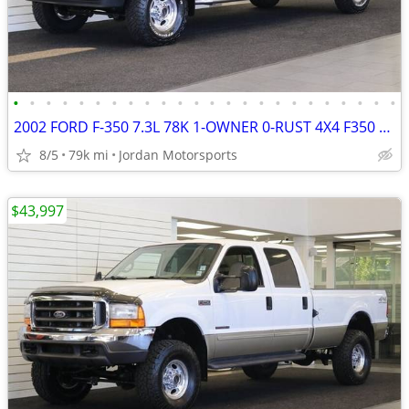
•
•
•
•
•
•
•
•
•
•
•
•
•
•
•
•
•
•
•
•
•
•
•
•
2002 FORD F-350 7.3L 78K 1-OWNER 0-RUST 4X4 F350 F250 2003 2001 2000
8/5
79k mi
Jordan Motorsports
$43,997