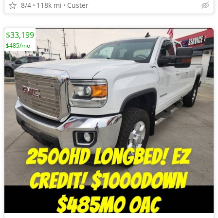
8/4
118k mi
Custer
$33,199
$485/mo