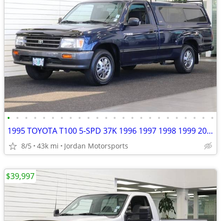
•
•
•
•
•
•
•
•
•
•
•
•
•
•
•
•
•
•
•
•
•
•
•
•
1995 TOYOTA T100 5-SPD 37K 1996 1997 1998 1999 2000 2001 tundra tacoma
8/5
43k mi
Jordan Motorsports
$39,997