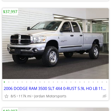
$37,997
•
•
•
•
•
•
•
•
•
•
•
•
•
•
•
•
•
•
•
•
•
•
•
•
2006 DODGE RAM 3500 SLT 4X4 0-RUST 5.9L HO LB 117K 2500 2007 2005 2004
8/5
117k mi
Jordan Motorsports