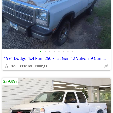
•
•
•
•
•
•
•
•
1991 Dodge 4x4 Ram 250 First Gen 12 Valve 5.9 Cummins Manual
8/5
300k mi
Billings
$39,997