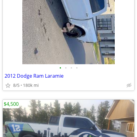
•
•
•
•
2012 Dodge Ram Laramie
8/5
180k mi
$4,500