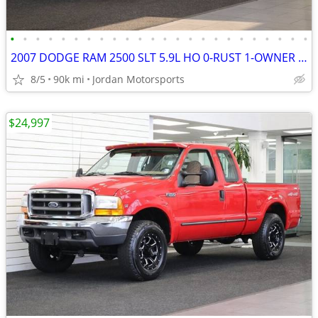
•
•
•
•
•
•
•
•
•
•
•
•
•
•
•
•
•
•
•
•
•
•
•
•
2007 DODGE RAM 2500 SLT 5.9L HO 0-RUST 1-OWNER 89K 3500 2006 2005 2004
8/5
90k mi
Jordan Motorsports
$24,997