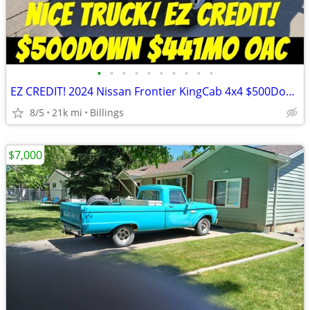
•
•
•
•
•
•
•
•
•
•
EZ CREDIT! 2024 Nissan Frontier KingCab 4x4 $500Down $441/mo OAC
8/5
21k mi
Billings
$7,000