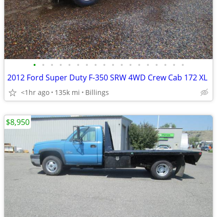
•
•
•
•
•
•
•
•
•
•
•
•
•
•
•
•
•
•
2012 Ford Super Duty F-350 SRW 4WD Crew Cab 172 XL
<1hr ago
135k mi
Billings
$8,950