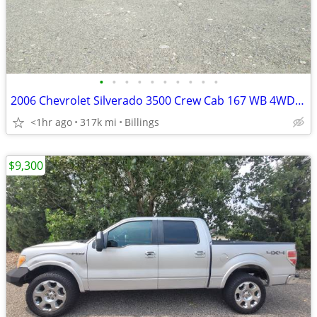
•
•
•
•
•
•
•
•
•
•
2006 Chevrolet Silverado 3500 Crew Cab 167 WB 4WD DRW LT2
<1hr ago
317k mi
Billings
$9,300