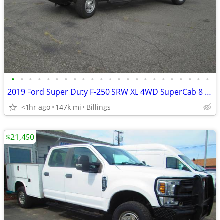
•
•
•
•
•
•
•
•
•
•
•
•
•
•
•
•
•
•
•
•
•
•
•
2019 Ford Super Duty F-250 SRW XL 4WD SuperCab 8 Box
<1hr ago
147k mi
Billings
$21,450