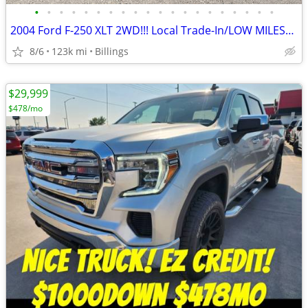
•
•
•
•
•
•
•
•
•
•
•
•
•
•
•
•
•
•
•
•
2004 Ford F-250 XLT 2WD!!! Local Trade-In/LOW MILES/SUPER CLEAN!!!!!!
8/6
123k mi
Billings
$29,999
$478/mo