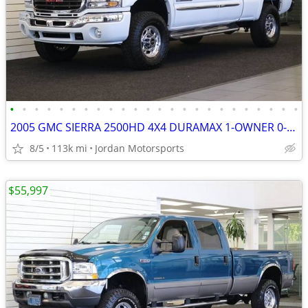
•
•
•
•
•
•
•
•
•
•
•
•
•
•
•
•
•
•
•
•
•
•
•
•
2005 GMC SIERRA 2500HD 4X4 DURAMAX 1-OWNER 0-RUST silverado 2006 2004
8/5
113k mi
Jordan Motorsports
$55,997