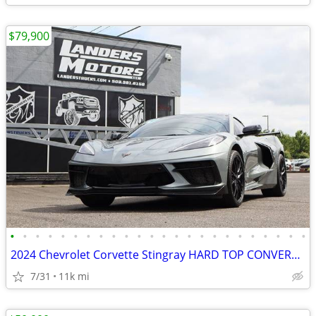
$79,900
•
•
•
•
•
•
•
•
•
•
•
•
•
•
•
•
•
•
•
•
•
•
•
•
2024 Chevrolet Corvette Stingray HARD TOP CONVERTIBLE HIGH WING 3LT
7/31
11k mi