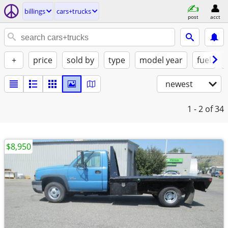
billings
cars+trucks
post
acct
+
price
sold by
type
model year
fuel
newest
1 - 2
of 34
$8,950