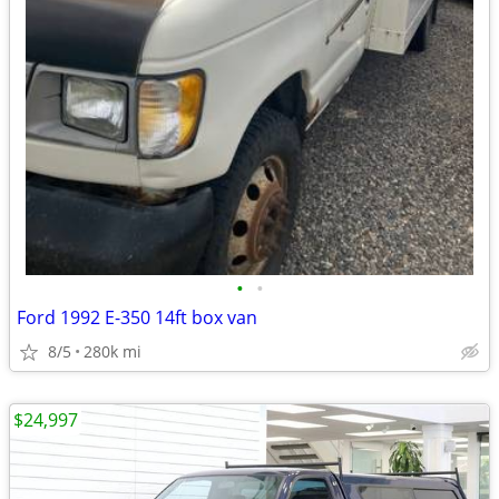
•
•
Ford 1992 E-350 14ft box van
8/5
280k mi
$24,997