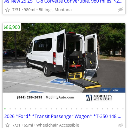
As New 25 Z51 C-8 Corvette Convertible, 980 miles, $20K in Options
7/31
980mi
Billings, Montana
$86,900
•
•
•
•
•
•
•
•
•
•
•
•
•
•
•
•
•
•
•
•
•
•
•
•
2026 *Ford* *Transit Passenger Wagon* *T-350 148 Med Ro
7/31
65mi
Wheelchair Accessible