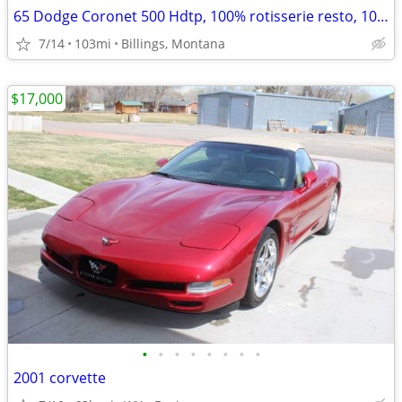
65 Dodge Coronet 500 Hdtp, 100% rotisserie resto, 103 miles, as new
7/14
103mi
Billings, Montana
$17,000
•
•
•
•
•
•
•
•
2001 corvette