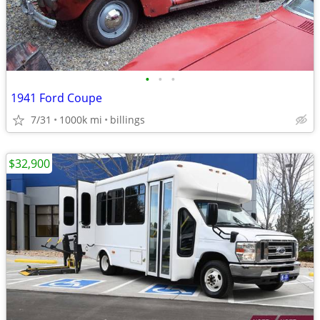
•
•
•
1941 Ford Coupe
7/31
1000k mi
billings
$32,900