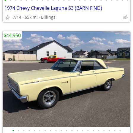
•
•
•
•
•
•
•
•
•
•
•
•
•
•
•
•
•
•
•
•
•
•
•
•
1974 Chevy Chevelle Laguna S3 (BARN FIND)
7/14
65k mi
Billings
$44,950
•
•
•
•
•
•
•
•
•
•
•
•
•
•
•
•
•
•
•
•
•