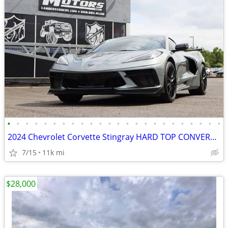
•
•
•
•
•
•
•
•
•
•
•
•
•
•
•
•
•
•
•
•
•
•
•
•
2024 Chevrolet Corvette Stingray HARD TOP CONVERTIBLE HIGH WING 3LT
7/15
11k mi
$28,000