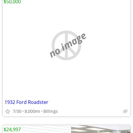
$50,000
no image
1932 Ford Roadster
7/30
8,000mi
Billings
$24,997