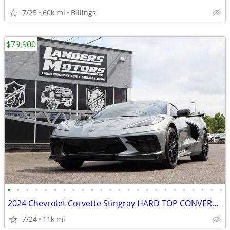
7/25
60k mi
Billings
$79,900
•
•
•
•
•
•
•
•
•
•
•
•
•
•
•
•
•
•
•
•
•
•
•
•
2024 Chevrolet Corvette Stingray HARD TOP CONVERTIBLE HIGH WING 3LT
7/24
11k mi