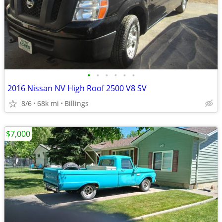
•
•
•
•
•
•
2016 Nissan NV High Roof 2500 V8 SV
8/6
68k mi
Billings
$7,000