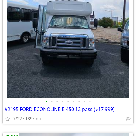
•
•
•
•
•
•
•
•
•
#2195 FORD ECONOLINE E-450 12 pass ($17,999)
7/22
139k mi