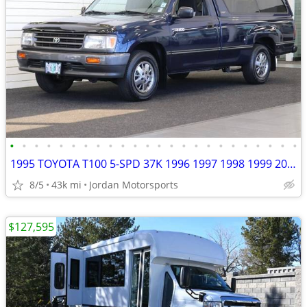
•
•
•
•
•
•
•
•
•
•
•
•
•
•
•
•
•
•
•
•
•
•
•
•
1995 TOYOTA T100 5-SPD 37K 1996 1997 1998 1999 2000 2001 tundra tacoma
8/5
43k mi
Jordan Motorsports
$127,595