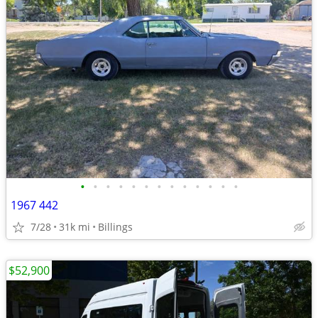
•
•
•
•
•
•
•
•
•
•
•
•
•
1967 442
7/28
31k mi
Billings
$52,900