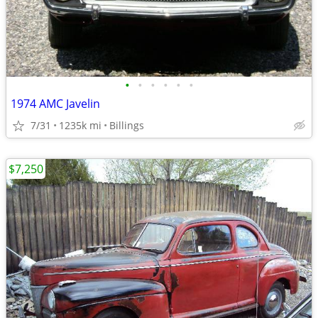
•
•
•
•
•
•
1974 AMC Javelin
7/31
1235k mi
Billings
$7,250