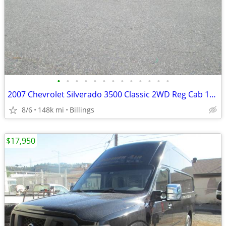
•
•
•
•
•
•
•
•
•
•
•
•
•
2007 Chevrolet Silverado 3500 Classic 2WD Reg Cab 161.5 WB, 84.9 CA
8/6
148k mi
Billings
$17,950