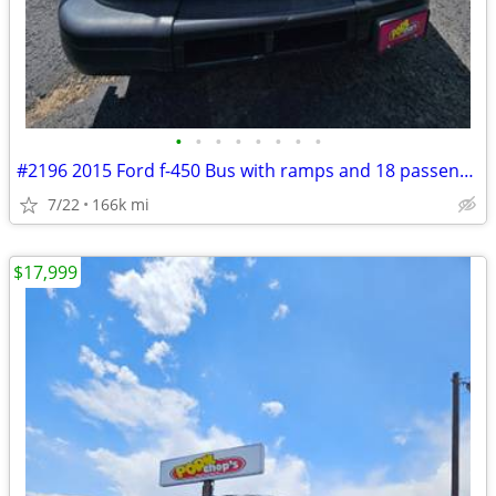
•
•
•
•
•
•
•
•
#2196 2015 Ford f-450 Bus with ramps and 18 passenger ($13,999)
7/22
166k mi
$17,999