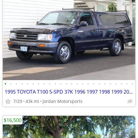
•
•
•
•
•
•
•
•
•
•
•
•
•
•
•
•
•
•
•
•
•
•
•
•
1995 TOYOTA T100 5-SPD 37K 1996 1997 1998 1999 2000 2001 tundra tacoma
7/29
43k mi
Jordan Motorsports
$16,500