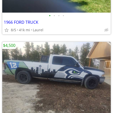
•
•
•
•
1966 FORD TRUCK
8/5
41k mi
Laurel
$4,500