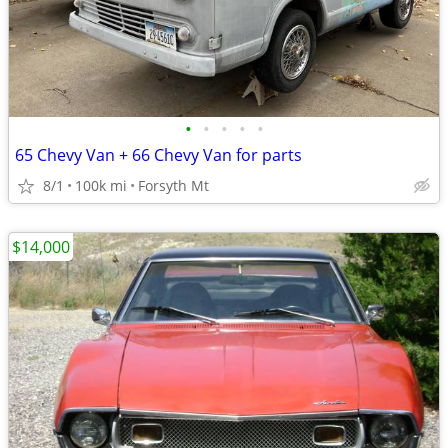
•
•
•
•
•
65 Chevy Van + 66 Chevy Van for parts
8/1
100k mi
Forsyth Mt
$14,000