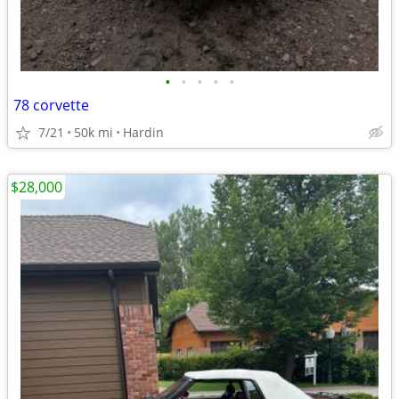
•
•
•
•
•
78 corvette
7/21
50k mi
Hardin
$28,000