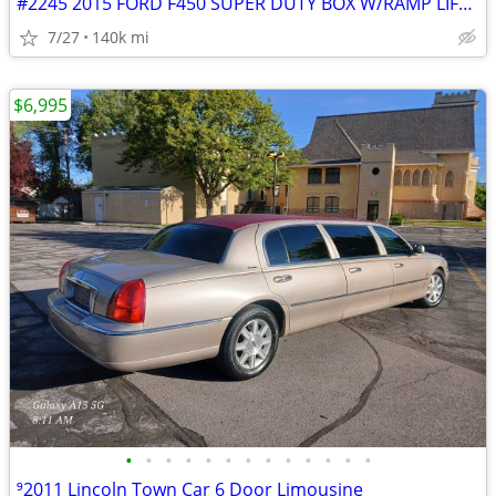
#2245 2015 FORD F450 SUPER DUTY BOX W/RAMP LIFT($26,999)
7/27
140k mi
$6,995
•
•
•
•
•
•
•
•
•
•
•
•
•
⁹2011 Lincoln Town Car 6 Door Limousine