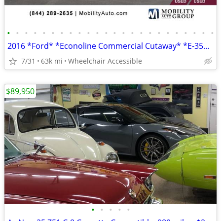
•
•
•
•
•
•
•
•
•
•
•
•
•
•
•
•
•
•
•
•
•
•
•
•
2016 *Ford* *Econoline Commercial Cutaway* *E-350 SD Mo
7/31
63k mi
Wheelchair Accessible
$89,950
•
•
•
•
•