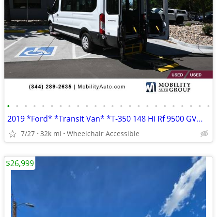
•
•
•
•
•
•
•
•
•
•
•
•
•
•
•
•
•
•
•
•
•
•
•
•
2019 *Ford* *Transit Van* *T-350 148 Hi Rf 9500 GVWR Sl
7/27
32k mi
Wheelchair Accessible
$26,999