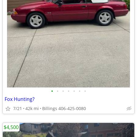
•
•
•
•
•
•
•
Fox Hunting?
7/21
42k mi
Billings 406-425-0080
$4,500