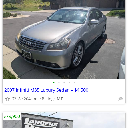
•
•
•
•
•
2007 Infiniti M35 Luxury Sedan – $4,500
7/18
204k mi
Billings MT
$79,900