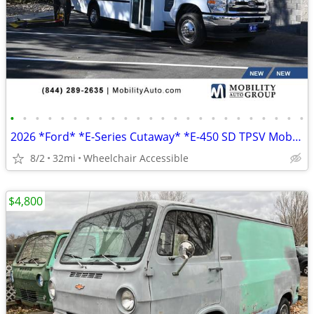
•
•
•
•
•
•
•
•
•
•
•
•
•
•
•
•
•
•
•
•
•
•
•
•
2026 *Ford* *E-Series Cutaway* *E-450 SD TPSV Mobility
8/2
32mi
Wheelchair Accessible
$4,800