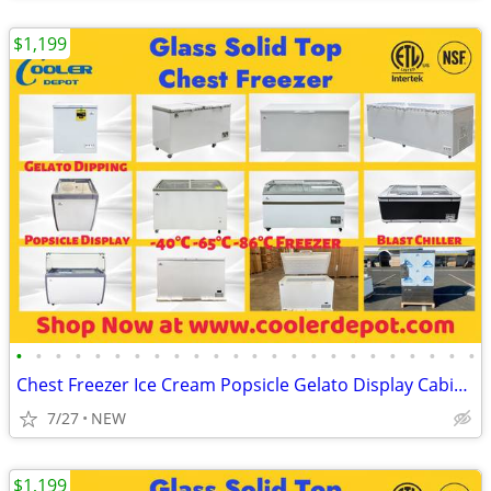
$1,199
•
•
•
•
•
•
•
•
•
•
•
•
•
•
•
•
•
•
•
•
•
•
•
•
Chest Freezer Ice Cream Popsicle Gelato Display Cabinet
7/27
NEW
$1,199