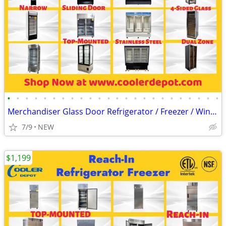
•
•
•
•
•
•
•
•
•
•
•
•
•
•
•
•
•
•
•
•
•
•
•
•
Merchandiser Glass Door Refrigerator / Freezer / Wine Cooler
7/9
NEW
$1,199