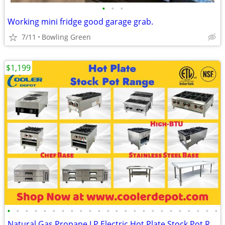
•
•
•
Working mini fridge good garage grab.
7/11
Bowling Green
$1,199
•
•
•
•
•
•
•
•
•
•
•
•
•
•
•
•
•
•
•
•
•
•
•
•
Natural Gas Propane LP Electric Hot Plate Stock Pot Range