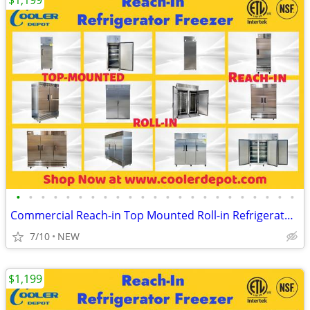
$1,199
•
•
•
•
•
•
•
•
•
•
•
•
•
•
•
•
•
•
•
•
•
•
•
Commercial Reach-in Top Mounted Roll-in Refrigerator Freezer
7/10
NEW
$1,199