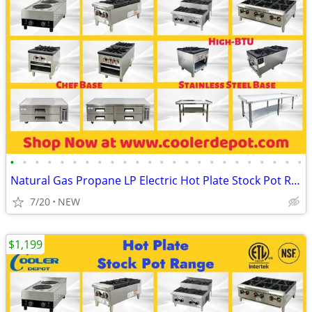
•
•
•
•
•
•
•
•
•
•
•
•
•
•
•
•
•
•
•
•
•
•
•
•
Natural Gas Propane LP Electric Hot Plate Stock Pot Range
7/20
NEW
$1,199