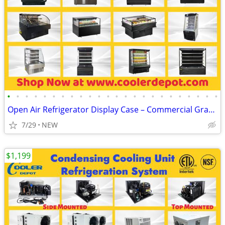
•
•
•
•
•
•
•
•
•
•
•
•
•
•
•
•
•
•
•
•
•
•
•
•
Open Air Refrigerator Display Case – Commercial Grab & Go Cooler
7/29
NEW
$1,199