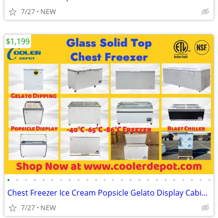
7/27
NEW
$1,199
•
•
•
•
•
•
•
•
•
•
•
•
•
•
•
•
•
•
•
•
•
•
•
•
Chest Freezer Ice Cream Popsicle Gelato Display Cabinet
7/27
NEW