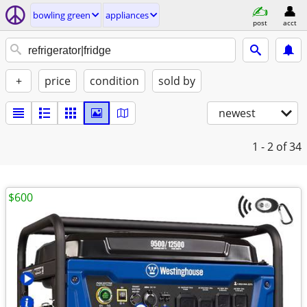
bowling green
appliances
post
acct
+
price
condition
sold by
newest
1 - 2
of 34
$600