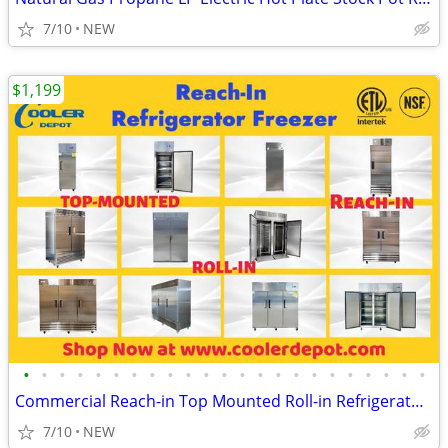
7/10
NEW
$1,199
•
•
•
•
•
•
•
•
•
•
•
•
•
•
•
•
•
•
•
•
•
•
•
Commercial Reach-in Top Mounted Roll-in Refrigerator Freezer
7/10
NEW