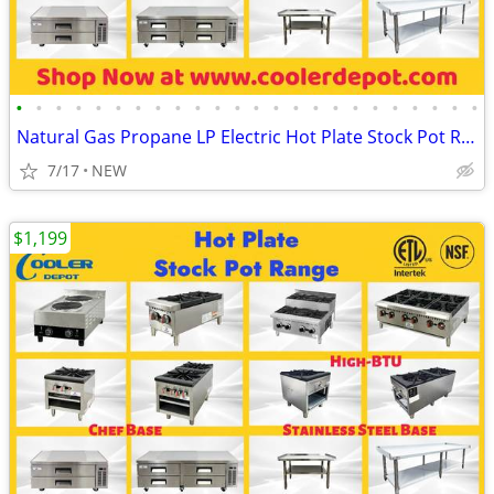
•
•
•
•
•
•
•
•
•
•
•
•
•
•
•
•
•
•
•
•
•
•
•
•
Natural Gas Propane LP Electric Hot Plate Stock Pot Range
7/17
NEW
$1,199