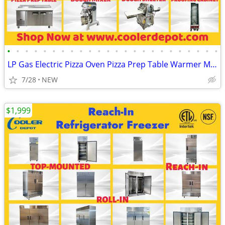
•
•
•
•
•
•
•
•
•
•
•
•
•
•
•
•
•
•
•
•
•
•
•
•
LP Gas Electric Pizza Oven Pizza Prep Table Warmer Mixer Dough Sheeter
7/28
NEW
$1,999