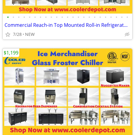
•
•
•
•
•
•
•
•
•
•
•
•
•
•
•
•
•
•
•
•
•
•
•
Commercial Reach-in Top Mounted Roll-in Refrigerator Freezer
7/28
NEW
$1,199