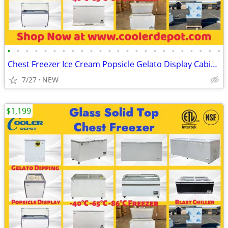
•
•
•
•
•
•
•
•
•
•
•
•
•
•
•
•
•
•
•
•
•
•
•
•
Chest Freezer Ice Cream Popsicle Gelato Display Cabinet
7/27
NEW
$1,199