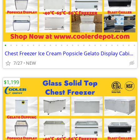
•
•
•
•
•
•
•
•
•
•
•
•
•
•
•
•
•
•
•
•
•
•
•
•
Chest Freezer Ice Cream Popsicle Gelato Display Cabinet
7/27
NEW
$1,199