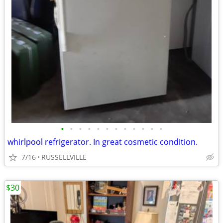
•
•
•
•
•
•
•
•
•
•
•
•
whirlpool refrigerator. In great cosmetic condition.
7/16
RUSSELLVILLE
$30