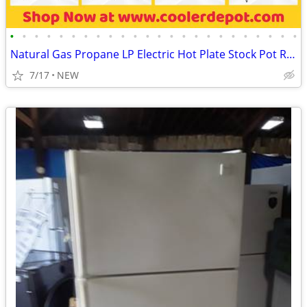
•
•
•
•
•
•
•
•
•
•
•
•
•
•
•
•
•
•
•
•
•
•
•
•
Natural Gas Propane LP Electric Hot Plate Stock Pot Range
7/17
NEW