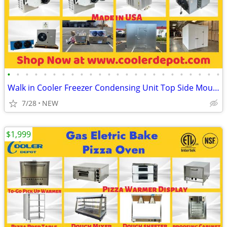
•
•
•
•
•
•
•
•
•
•
•
•
•
•
•
•
•
•
•
•
•
•
•
•
Walk in Cooler Freezer Condensing Unit Top Side Mounted Refrigeration
7/28
NEW
$1,999