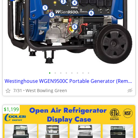
•
•
•
•
•
•
•
•
Westinghouse WGEN9500C Portable Generator (Remote Start) 9500W - NEW!
7/31
West Bowling Green
$1,199