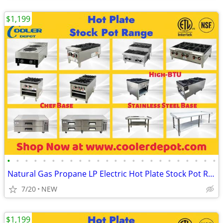
$1,199
•
•
•
•
•
•
•
•
•
•
•
•
•
•
•
•
•
•
•
•
•
•
•
•
Natural Gas Propane LP Electric Hot Plate Stock Pot Range
7/20
NEW
$1,199