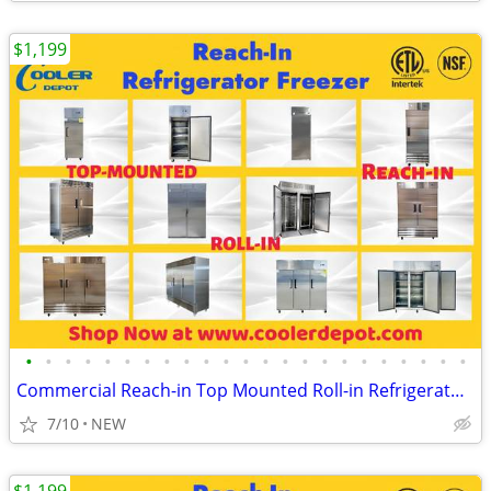
$1,199
•
•
•
•
•
•
•
•
•
•
•
•
•
•
•
•
•
•
•
•
•
•
•
Commercial Reach-in Top Mounted Roll-in Refrigerator Freezer
7/10
NEW