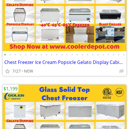
•
•
•
•
•
•
•
•
•
•
•
•
•
•
•
•
•
•
•
•
•
•
•
•
Chest Freezer Ice Cream Popsicle Gelato Display Cabinet
7/27
NEW
$1,199