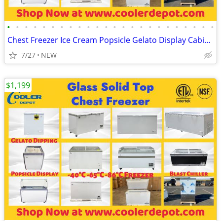
•
•
•
•
•
•
•
•
•
•
•
•
•
•
•
•
•
•
•
•
•
•
•
•
Chest Freezer Ice Cream Popsicle Gelato Display Cabinet
7/27
NEW
$1,199