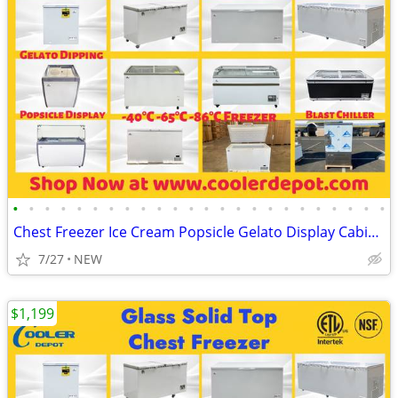
•
•
•
•
•
•
•
•
•
•
•
•
•
•
•
•
•
•
•
•
•
•
•
•
Chest Freezer Ice Cream Popsicle Gelato Display Cabinet
7/27
NEW
$1,199