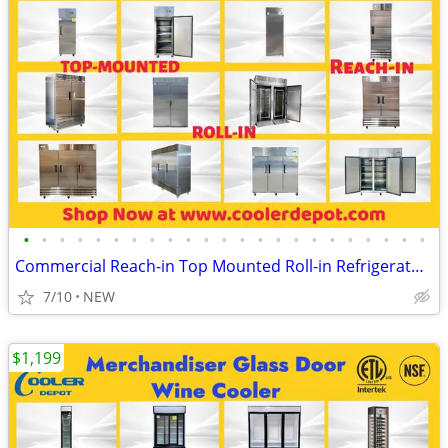
•
•
•
•
•
•
•
•
•
•
•
•
•
•
•
•
•
•
•
•
•
•
•
Commercial Reach-in Top Mounted Roll-in Refrigerator Freezer
7/10
NEW
$1,199