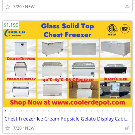
7/20
NEW
$1,199
•
•
•
•
•
•
•
•
•
•
•
•
•
•
•
•
•
•
•
•
•
•
•
•
Chest Freezer Ice Cream Popsicle Gelato Display Cabinet
7/20
NEW