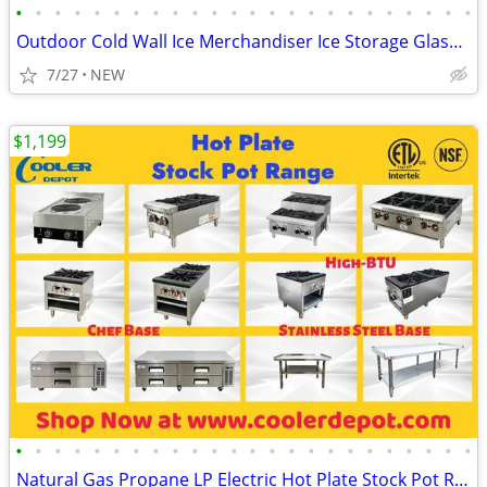
•
•
•
•
•
•
•
•
•
•
•
•
•
•
•
•
•
•
•
•
•
•
•
•
Outdoor Cold Wall Ice Merchandiser Ice Storage Glass Froster Chiller
7/27
NEW
$1,199
•
•
•
•
•
•
•
•
•
•
•
•
•
•
•
•
•
•
•
•
•
•
•
•
Natural Gas Propane LP Electric Hot Plate Stock Pot Range