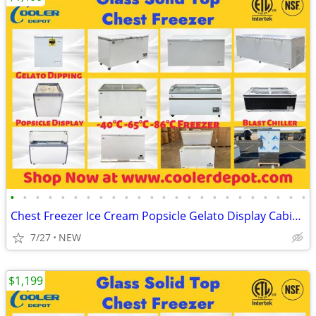
•
•
•
•
•
•
•
•
•
•
•
•
•
•
•
•
•
•
•
•
•
•
•
•
Chest Freezer Ice Cream Popsicle Gelato Display Cabinet
7/27
NEW
$1,199