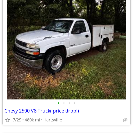
•
•
•
•
Chevy 2500 V8 Truck( price drop!)
7/25
480k mi
Hartsville