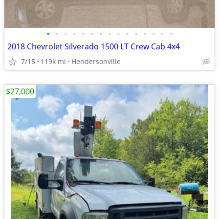
•
•
•
•
•
•
•
•
•
•
•
•
•
•
•
2018 Chevrolet Silverado 1500 LT Crew Cab 4x4
7/15
119k mi
Hendersonville
$27,000