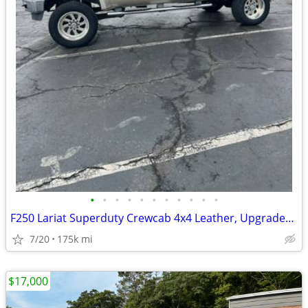
•
•
•
•
•
•
•
•
•
•
•
F250 Lariat Superduty Crewcab 4x4 Leather, Upgraded. CLEAN TRUCK!
7/20
175k mi
$17,000