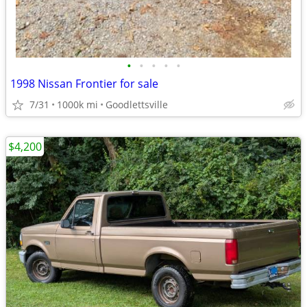
•
•
•
•
•
1998 Nissan Frontier for sale
7/31
1000k mi
Goodlettsville
$4,200