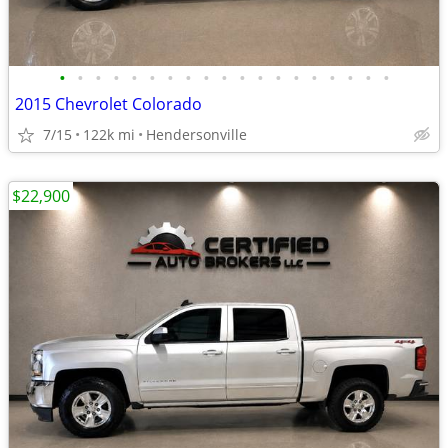
•
•
•
•
•
•
•
•
•
•
•
•
•
•
•
•
•
•
•
2015 Chevrolet Colorado
7/15
122k mi
Hendersonville
$22,900