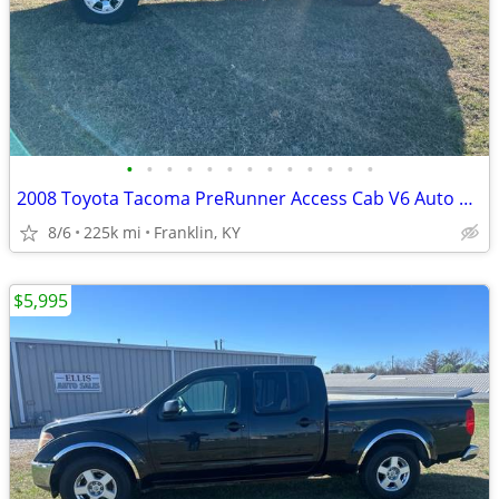
•
•
•
•
•
•
•
•
•
•
•
•
•
2008 Toyota Tacoma PreRunner Access Cab V6 Auto 2WD
8/6
225k mi
Franklin, KY
$5,995