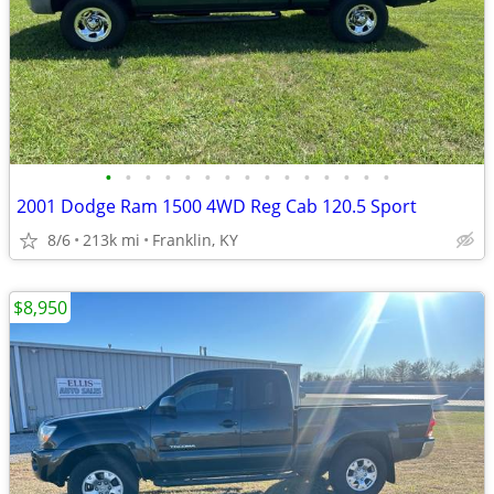
•
•
•
•
•
•
•
•
•
•
•
•
•
•
•
2001 Dodge Ram 1500 4WD Reg Cab 120.5 Sport
8/6
213k mi
Franklin, KY
$8,950