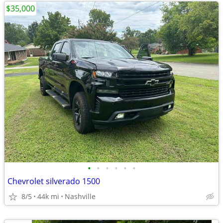
$35,000
•
•
•
•
•
•
Chevrolet silverado 1500
8/5
44k mi
Nashville