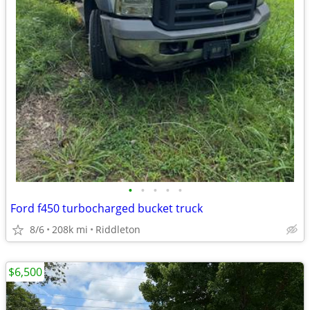
•
•
•
•
•
Ford f450 turbocharged bucket truck
8/6
208k mi
Riddleton
$6,500