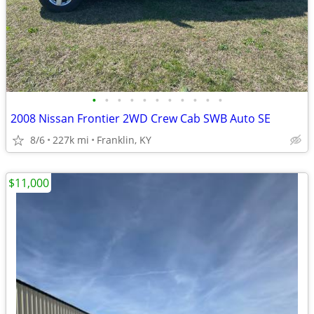
•
•
•
•
•
•
•
•
•
•
•
2008 Nissan Frontier 2WD Crew Cab SWB Auto SE
8/6
227k mi
Franklin, KY
$11,000