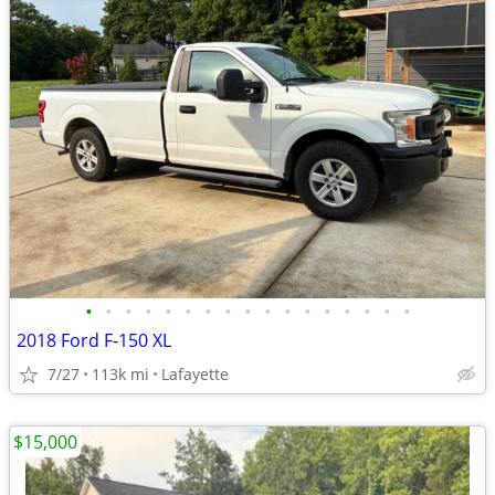
•
•
•
•
•
•
•
•
•
•
•
•
•
•
•
•
•
2018 Ford F-150 XL
7/27
113k mi
Lafayette
$15,000