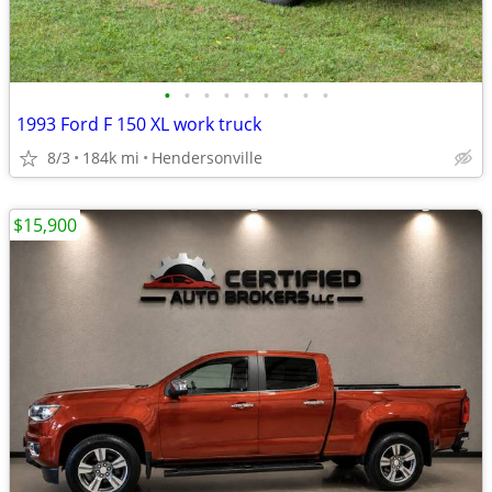
•
•
•
•
•
•
•
•
•
1993 Ford F 150 XL work truck
8/3
184k mi
Hendersonville
$15,900