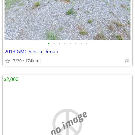
•
•
•
•
•
•
•
•
2013 GMC Sierra Denali
7/30
174k mi
$2,000
no image