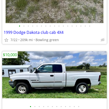
•
•
•
•
•
•
•
•
•
•
•
•
•
•
•
•
•
1999 Dodge Dakota club cab 4X4
7/22
209k mi
Bowling green
$10,000
•
•
•
•
•
•
•
•
•
•
•
•