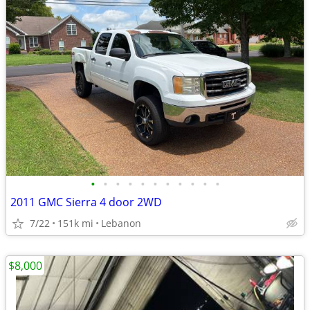
•
•
•
•
•
•
•
•
•
•
•
2011 GMC Sierra 4 door 2WD
7/22
151k mi
Lebanon
$8,000