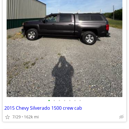
•
•
•
•
•
•
•
2015 Chevy Silverado 1500 crew cab
7/29
162k mi