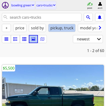
bowling green
cars+trucks
post
acct
+
price
sold by
pickup, truck
model year
newest
1 - 2
of 60
$5,500