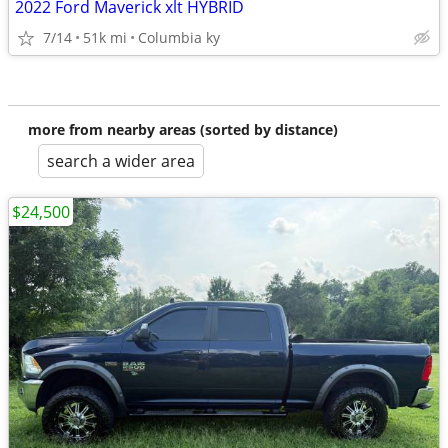
2022 Ford Maverick xlt HYBRID
7/14
51k mi
Columbia ky
more from nearby areas (sorted by distance)
search a wider area
$24,500