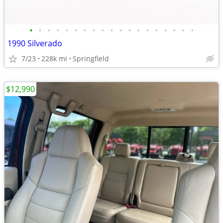
•
•
•
•
•
•
•
•
•
•
•
•
•
•
•
•
•
•
•
1990 Silverado
7/23
228k mi
Springfield
$12,990