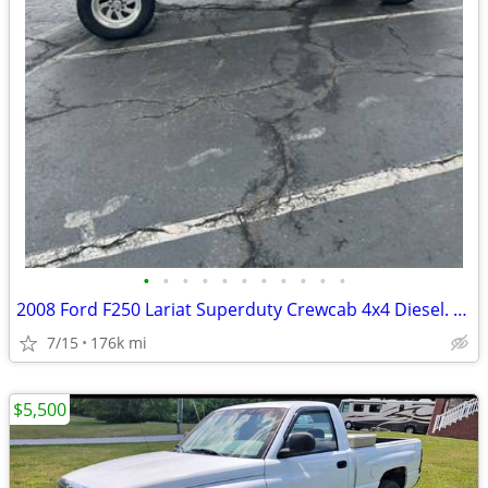
•
•
•
•
•
•
•
•
•
•
•
2008 Ford F250 Lariat Superduty Crewcab 4x4 Diesel. CLEAN & NO RUST!
7/15
176k mi
$5,500