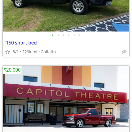
•
•
•
•
•
•
f150 short bed
8/1
229k mi
Gallatin
$20,000