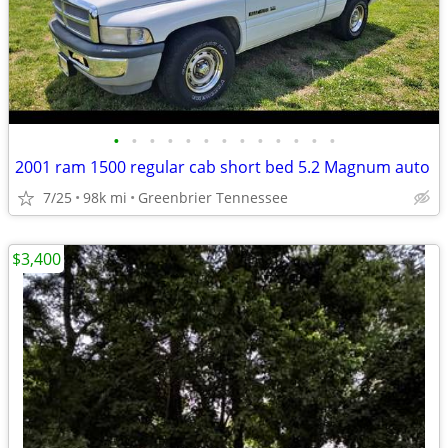
•
•
•
•
•
•
•
•
•
•
•
•
•
2001 ram 1500 regular cab short bed 5.2 Magnum auto
7/25
98k mi
Greenbrier Tennessee
$3,400