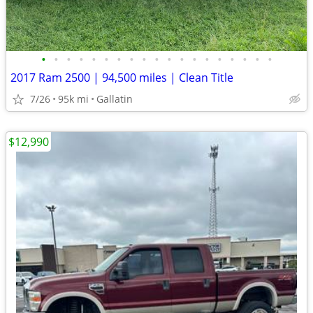
•
•
•
•
•
•
•
•
•
•
•
•
•
•
•
•
•
•
•
2017 Ram 2500 | 94,500 miles | Clean Title
7/26
95k mi
Gallatin
$12,990