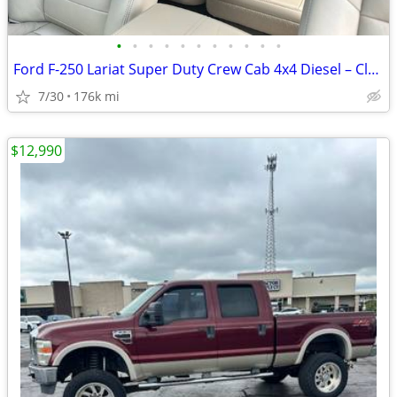
•
•
•
•
•
•
•
•
•
•
•
Ford F-250 Lariat Super Duty Crew Cab 4x4 Diesel – Clean, Upgraded.
7/30
176k mi
$12,990