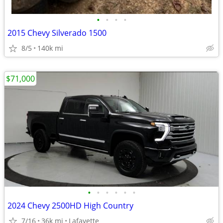
•
•
•
•
2015 Chevy Silverado 1500
8/5
140k mi
$71,000
•
•
•
•
•
•
2024 Chevy 2500HD High Country
7/16
36k mi
Lafayette