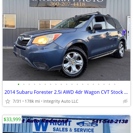
•
•
•
•
•
•
•
•
•
•
•
•
•
•
•
•
•
•
•
2014 Subaru Forester 2.5i AWD 4dr Wagon CVT Stock # 422626
7/31
178k mi
Integrity Auto LLC
$33,999