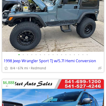
•
•
•
•
•
•
•
•
•
•
•
•
•
•
•
•
•
1998 Jeep Wrangler Sport TJ w/5.7l Hemi Conversion
8/4
67k mi
Redmond
$6,888