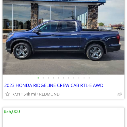
•
•
•
•
•
•
•
•
•
•
•
2023 HONDA RIDGELINE CREW CAB RTL-E AWD
7/31
54k mi
REDMOND
$36,000