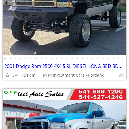
•
•
•
•
•
•
•
•
•
•
•
•
•
•
•
•
•
•
•
•
•
•
•
•
2001 Dodge Ram 2500 4X4 5.9L DIESEL LONG BED BDS LIFT CUSTOM UPGRADES
8/4
151k mi
+ M M Investment Cars - Portland
$8,999