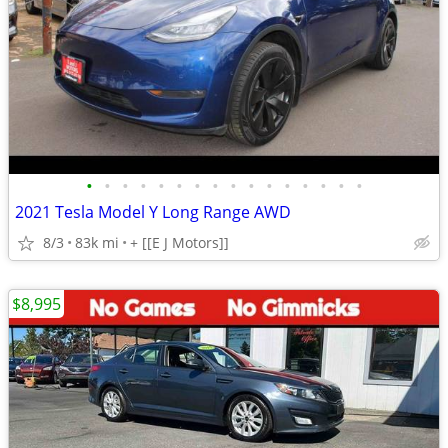
•
•
•
•
•
•
•
•
•
•
•
•
•
•
•
•
2021 Tesla Model Y Long Range AWD
8/3
83k mi
+ [[E J Motors]]
$8,995