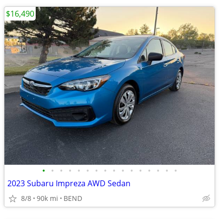
$16,490
•
•
•
•
•
•
•
•
•
•
•
•
•
•
•
•
2023 Subaru Impreza AWD Sedan
8/8
90k mi
BEND