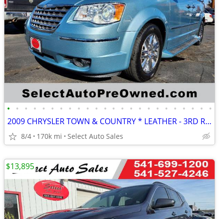
•
•
•
•
•
•
•
•
•
•
•
•
•
•
•
•
•
•
•
•
•
•
•
•
2009 CHRYSLER TOWN & COUNTRY * LEATHER - 3RD ROW *
8/4
170k mi
Select Auto Sales
$13,895