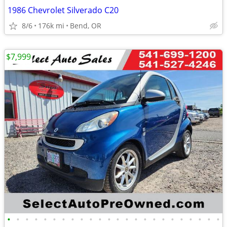
1986 Chevrolet Silverado C20
8/6
176k mi
Bend, OR
$7,999
•
•
•
•
•
•
•
•
•
•
•
•
•
•
•
•
•
•
•
•
•
•
•
•