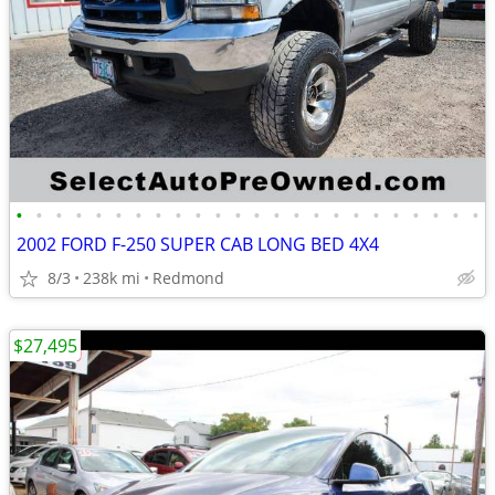
•
•
•
•
•
•
•
•
•
•
•
•
•
•
•
•
•
•
•
•
•
•
•
•
2002 FORD F-250 SUPER CAB LONG BED 4X4
8/3
238k mi
Redmond
$27,495