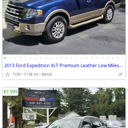
•
•
•
•
•
•
•
•
•
•
•
•
•
•
•
•
•
•
•
•
•
•
•
•
2013 Ford Expedition XLT Premium Leather Low Miles Retiree
7/30
113k mi
Bend
$7,999