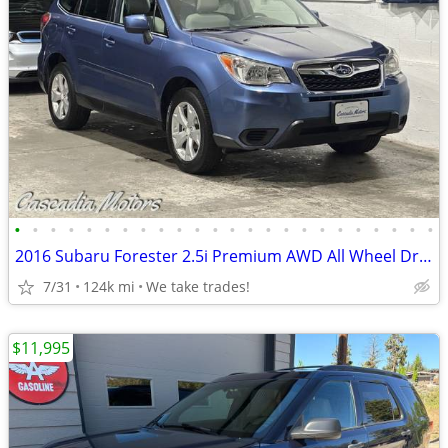
•
•
•
•
•
•
•
•
•
•
•
•
•
•
•
•
•
•
•
•
•
•
•
•
2016 Subaru Forester 2.5i Premium AWD All Wheel Drive SUV
7/31
124k mi
We take trades!
$11,995