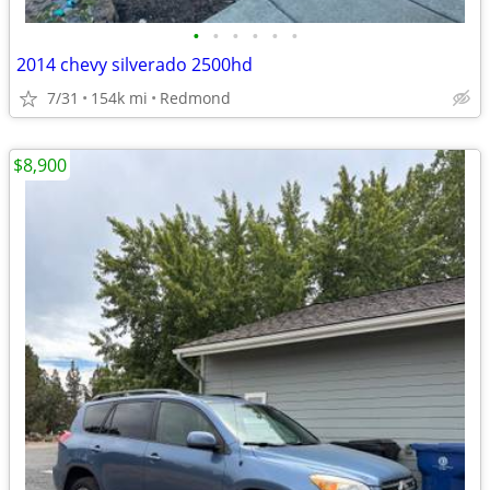
•
•
•
•
•
•
2014 chevy silverado 2500hd
7/31
154k mi
Redmond
$8,900