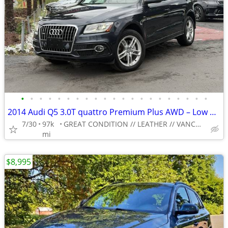
•
•
•
•
•
•
•
•
•
•
•
•
•
•
•
•
•
•
•
•
•
2014 Audi Q5 3.0T quattro Premium Plus AWD – Low Miles, Luxury & Super
7/30
97k
GREAT CONDITION // LEATHER // VANCOUVER AUTO CENTER
mi
$8,995