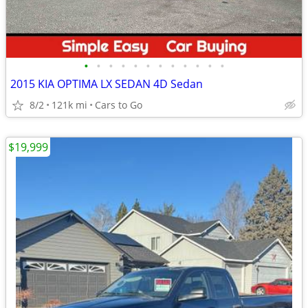
•
•
•
•
•
•
•
•
•
•
•
•
2015 KIA OPTIMA LX SEDAN 4D Sedan
8/2
121k mi
Cars to Go
$19,999