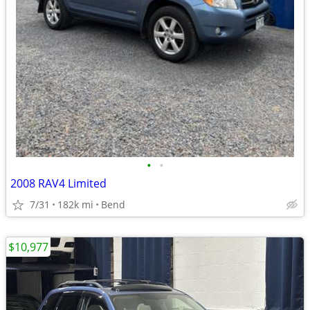
•
•
2008 RAV4 Limited
7/31
182k mi
Bend
$10,977