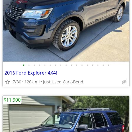
•
•
•
•
•
•
•
•
•
•
•
•
•
•
•
•
•
2016 Ford Explorer 4X4!
7/30
126k mi
Just Used Cars-Bend
$11,900