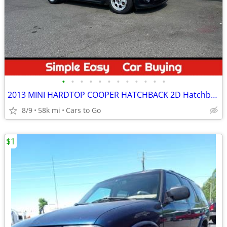
•
•
•
•
•
•
•
•
•
•
•
•
2013 MINI HARDTOP COOPER HATCHBACK 2D Hatchback
8/9
58k mi
Cars to Go
$1