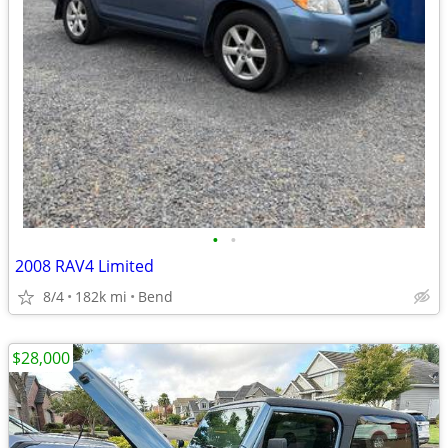
•
•
2008 RAV4 Limited
8/4
182k mi
Bend
$28,000