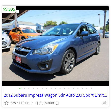
$9,995
•
•
•
•
•
•
•
•
•
•
•
•
•
•
•
•
•
2012 Subaru Impreza Wagon 5dr Auto 2.0i Sport Limited
8/8
110k mi
+ [[E J Motors]]