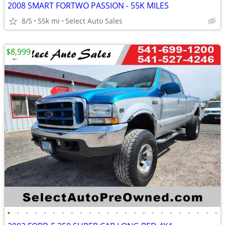
2008 SMART FORTWO PASSION - 55K MILES
8/5
55k mi
Select Auto Sales
$8,999
•
•
•
•
•
•
•
•
•
•
•
•
•
•
•
•
•
•
•
•
•
•
•
•