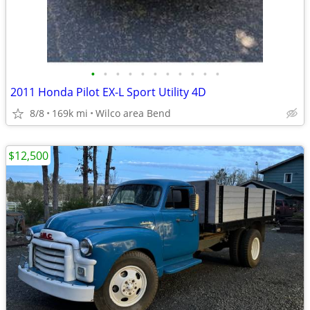
•
•
•
•
•
•
•
•
•
•
•
2011 Honda Pilot EX-L Sport Utility 4D
8/8
169k mi
Wilco area Bend
$12,500