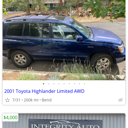
•
•
•
•
•
•
•
•
•
2001 Toyota Highlander Limited AWD
7/31
200k mi
Bend
$4,000