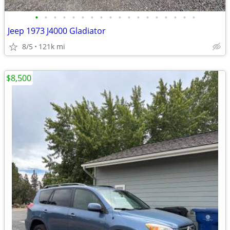
•
•
•
•
•
•
•
•
•
•
•
•
•
•
•
•
•
•
Jeep 1973 J4000 Gladiator
8/5
121k mi
$8,500