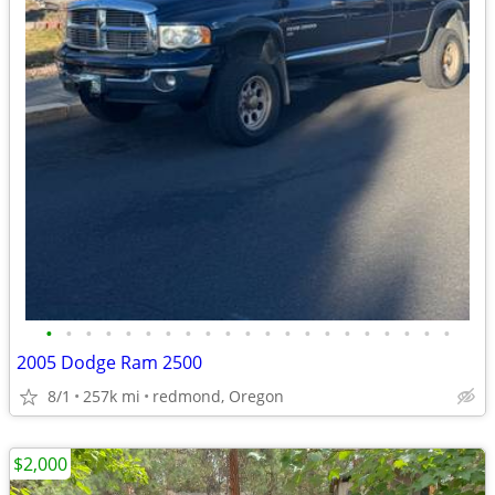
•
•
•
•
•
•
•
•
•
•
•
•
•
•
•
•
•
•
•
•
•
2005 Dodge Ram 2500
8/1
257k mi
redmond, Oregon
$2,000