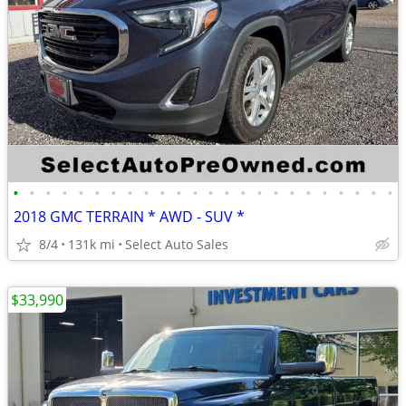
•
•
•
•
•
•
•
•
•
•
•
•
•
•
•
•
•
•
•
•
•
•
•
•
2018 GMC TERRAIN * AWD - SUV *
8/4
131k mi
Select Auto Sales
$33,990