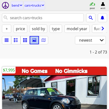
bend
cars+trucks
post
acct
+
price
sold by
type
model year
fuel
newest
1 - 2
of 73
$7,995