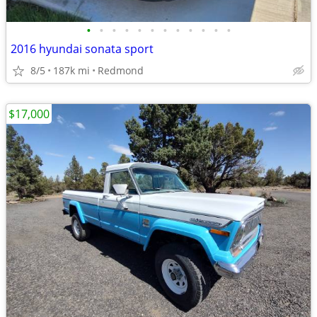
•
•
•
•
•
•
•
•
•
•
•
•
2016 hyundai sonata sport
8/5
187k mi
Redmond
$17,000