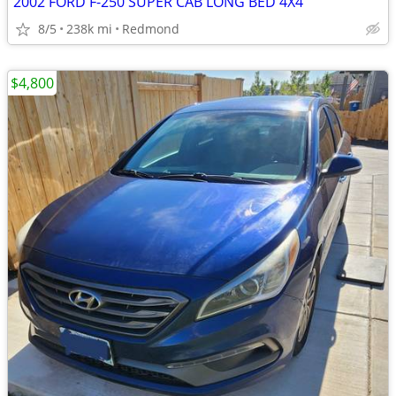
2002 FORD F-250 SUPER CAB LONG BED 4X4
8/5
238k mi
Redmond
$4,800