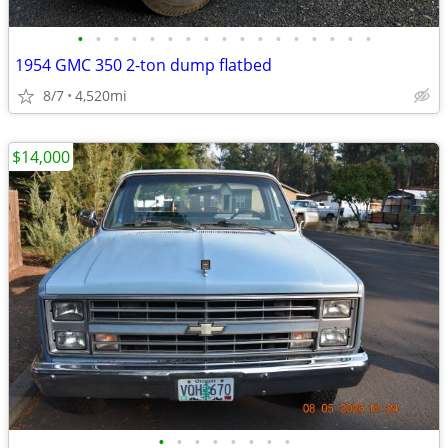
•
•
•
•
•
•
•
•
•
•
•
•
•
•
•
•
•
1954 GMC 350 2-ton dump flatbed
8/7
4,520mi
$14,000
•
•
•
•
•
•
•
•