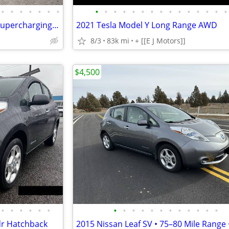
•
•
•
•
•
•
•
•
•
•
•
•
•
•
•
•
•
•
•
•
•
•
2016 Tesla Model X P90D free supercharging and Ludicrous Plus
2021 Tesla Model Y Long Range AWD
8/3
83k mi
+ [[E J Motors]]
$4,500
•
•
•
•
•
•
•
•
•
•
•
•
•
•
•
•
•
•
dr Hatchback