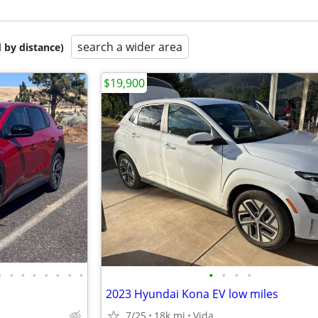
search a wider area
 by distance)
$19,900
•
•
•
•
•
•
•
•
•
•
•
•
2023 Hyundai Kona EV low miles
7/25
18k mi
Vida