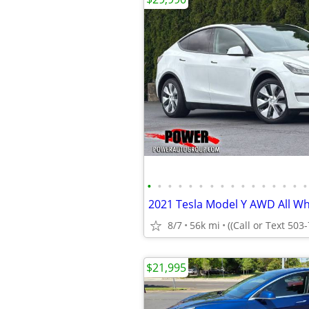
•
•
•
•
•
•
•
•
•
•
•
•
•
•
•
•
8/7
56k mi
((Call or Text 503
$21,995