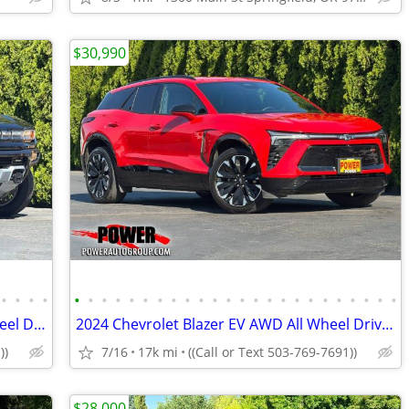
$30,990
•
•
•
•
•
•
•
•
•
•
•
•
•
•
•
•
•
•
•
•
•
•
•
•
•
•
•
•
2026 GMC Hummer EV SUV AWD All Wheel Drive Electric 3X SUV
2024 Chevrolet Blazer EV AWD All Wheel Drive Chevy Electric RS SUV
))
7/16
17k mi
((Call or Text 503-769-7691))
$28,000