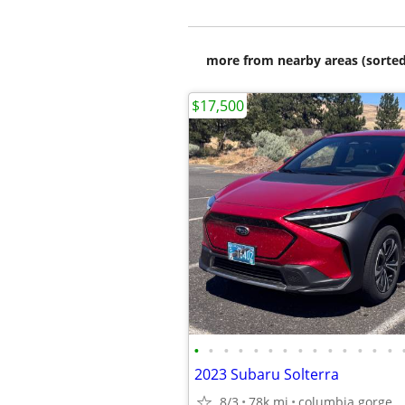
more from nearby areas (sorted
$17,500
•
•
•
•
•
•
•
•
•
•
•
•
•
•
2023 Subaru Solterra
8/3
78k mi
columbia gorge