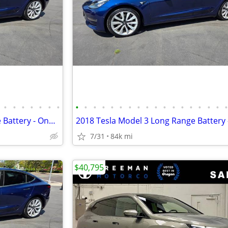
•
•
•
•
•
•
•
•
•
•
•
•
•
•
•
•
•
•
•
•
•
•
•
•
2018 Tesla Model 3 Long Range Battery - One Owner!
7/31
84k mi
$40,795