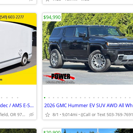
$94,990
•
•
•
•
•
•
•
•
•
•
•
•
•
•
•
•
•
•
•
•
•
•
•
•
2011 International Navistar Modec / AMS E-Star Electric Vehicle EV Van
1300 Main St Springfield, OR 97477
8/1
9,014mi
((Call or Text 503-769-7691
$20,900