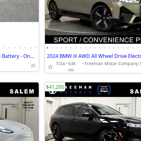
•
•
•
•
•
•
•
•
•
•
•
•
•
•
•
•
•
•
•
•
•
•
•
•
•
•
•
2018 Tesla Model 3 Long Range Battery - One Owner!
7/24
63k
mi
$41,200