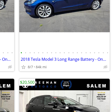
•
•
•
•
•
•
•
•
•
•
•
•
•
•
•
•
•
•
•
•
•
•
•
•
•
2018 Tesla Model 3 Long Range Battery - One Owner!
2018 Tesla Model 3 Long Range Battery - One Owner!
8/7
84k mi
$20,500