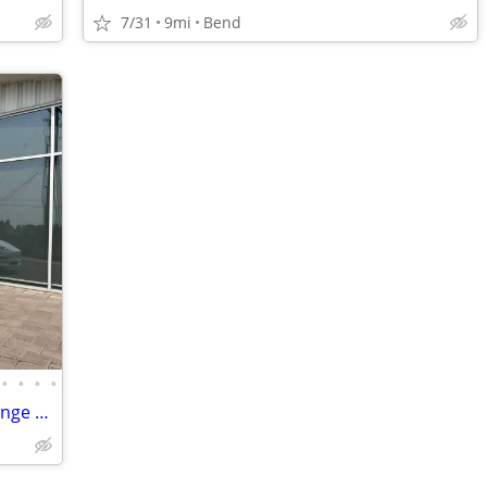
7/31
9mi
Bend
•
•
•
•
2020 Tesla Model 3 Electric Standard Range Plus Sedan