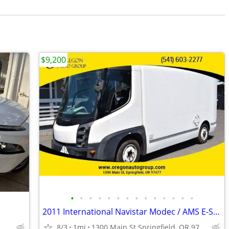
$9,200
•
•
•
•
•
•
•
•
•
•
•
•
•
•
2011 International Navistar Modec / AMS E-Star Electric Vehicle EV Van
8/3
1mi
1300 Main St Springfield, OR 97477