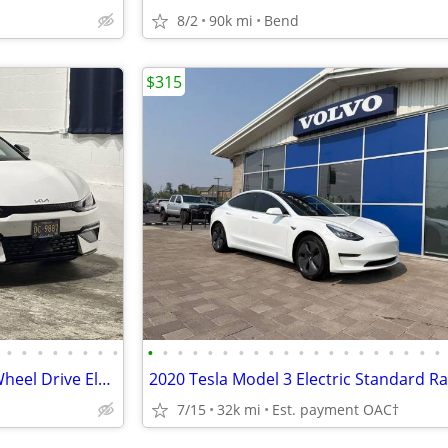
8/2
90k mi
Bend
$315
•
•
•
•
•
•
•
•
•
•
•
•
•
•
•
•
•
•
•
•
•
•
•
•
•
•
•
•
2023 KIA EV6 GT Line AWD All Wheel Drive Electric
7/15
32k mi
Est. payment OAC†