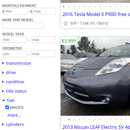
•
•
•
•
•
•
•
•
•
•
•
•
•
MONTHLY PAYMENT
-
$
$
MAKE AND MODEL
8/8
134k mi
Bend
MODEL YEAR
-
$3,999
ODOMETER
-
transmission
drive
condition
title status
fuel
electric
more...
•
•
•
•
•
•
•
•
•
•
•
•
cylinders
2013 Nissan LEAF Electric SV 4