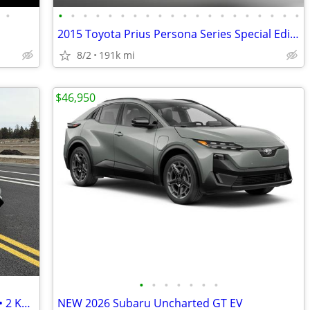
•
•
•
•
•
•
•
•
•
•
•
•
•
•
•
•
•
•
•
•
•
2015 Toyota Prius Persona Series Special Edition (8607 SE 82 AVE HAPPY
8/2
191k mi
$46,950
•
•
•
•
•
•
•
2015 Nissan Leaf SV • 75–80 Mile Range • 2 Keys • Charger Included
NEW 2026 Subaru Uncharted GT EV