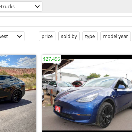
+trucks
est
price
sold by
type
model year
$27,495