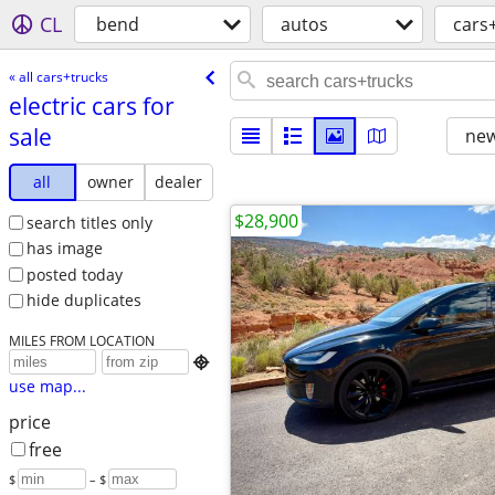
CL
bend
autos
cars
« all cars+trucks
electric cars for
sale
new
all
owner
dealer
$28,900
search titles only
has image
posted today
hide duplicates
MILES FROM LOCATION

use map...
price
free
$
– $