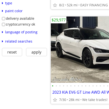
type
8/2
52k mi
EASY FINANCING
paint color
delivery available
$29,977
cryptocurrency ok
language of posting
related searches
reset
apply
•
•
•
•
•
•
•
•
•
•
•
•
•
•
•
•
7/30
28k mi
We take trades!