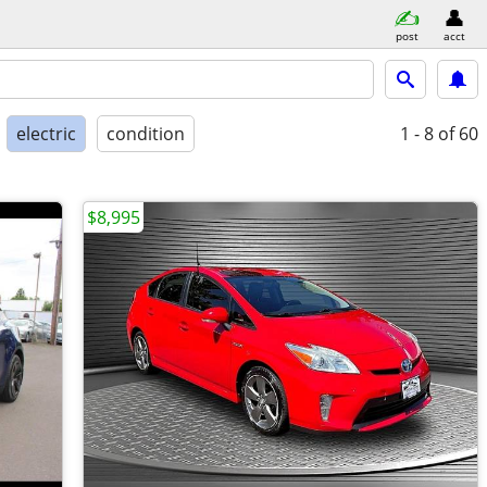
post
acct
electric
condition
1 - 8
of 60
$8,995