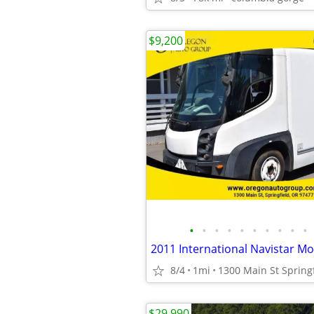
$9,200
•
•
•
•
•
•
•
•
•
•
8/4
1mi
$29,990