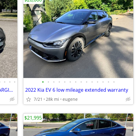
•
•
•
•
•
•
•
•
•
•
•
•
•
•
•
•
•
•
2016 Tesla Model S 90D FREE SUPERCHARGING
2022 Kia EV 6 low mileage extended warranty
7/21
28k mi
eugene
$21,995