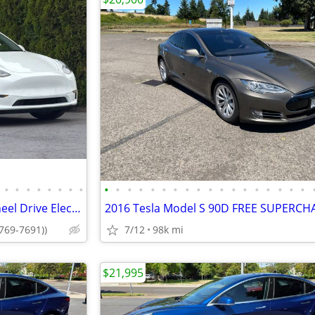
•
•
•
•
•
•
•
•
•
•
•
•
•
•
•
•
•
•
•
•
•
•
•
•
•
•
2021 Tesla Model Y AWD All Wheel Drive Electric Long Range SUV
-769-7691))
7/12
98k mi
$21,995