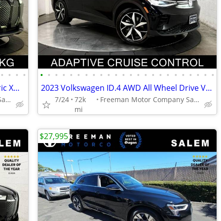
•
•
•
•
•
•
•
•
•
•
•
•
•
•
•
•
•
•
•
•
•
•
•
•
•
•
•
•
2024 BMW iX AWD All Wheel Drive Electric XDRIVE50 SPORT & CONV. PKGS | 21 AERO
2023 Volkswagen ID.4 AWD All Wheel Drive VW Electric PRO S W/SK ON BATTERY | DU
Freeman Motor Company Salem
7/24
72k
Freeman Motor Company Salem
mi
$27,995