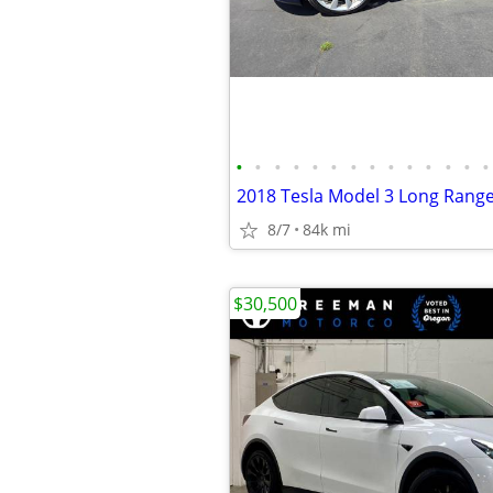
•
•
•
•
•
•
•
•
•
•
•
•
•
•
8/7
84k mi
$30,500