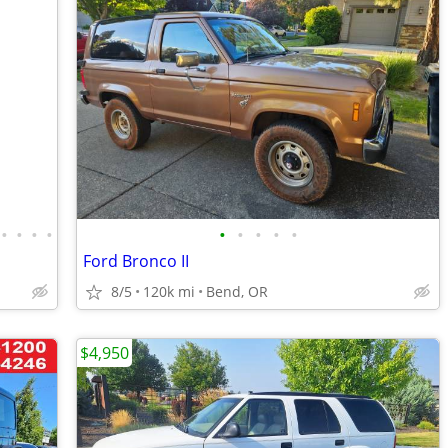
•
•
•
•
•
•
•
•
•
Ford Bronco II
8/5
120k mi
Bend, OR
$4,950