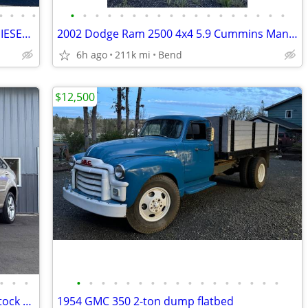
•
•
•
•
•
•
•
•
•
•
•
•
•
•
•
•
•
•
•
•
•
•
2024 RAM 2500 BIG HORN CREW CAB...DIESEL WITH LOW MILES
2002 Dodge Ram 2500 4x4 5.9 Cummins Manual 6-speed transmission
6h ago
211k mi
Bend
$12,500
•
•
•
•
•
•
•
•
•
•
•
•
•
•
•
•
•
•
•
•
2004 Lexus RX 330 Base AWD 4dr SUV Stock # 064884
1954 GMC 350 2-ton dump flatbed