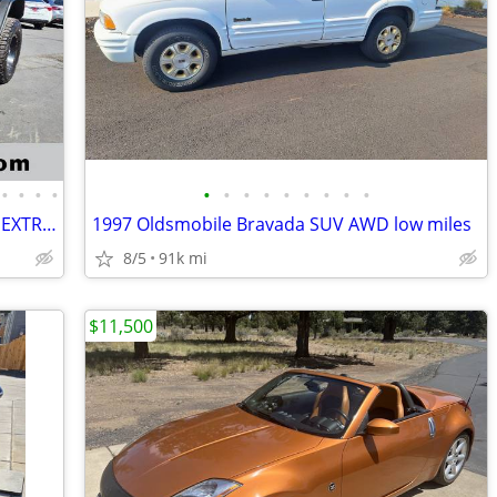
•
•
•
•
•
•
•
•
•
•
•
•
•
2013 JEEP WRANGLER - - - 95K MILES - - - EXTRAS
1997 Oldsmobile Bravada SUV AWD low miles
8/5
91k mi
$11,500