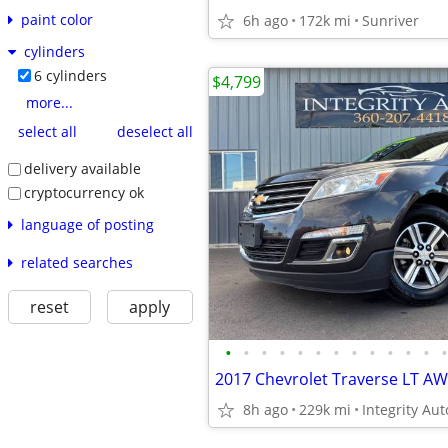
paint color
6h ago
172k mi
Sunriver
cylinders
6 cylinders
$4,799
more...
select all
deselect all
delivery available
cryptocurrency ok
language of posting
related searches
reset
apply
•
•
•
•
•
•
•
•
•
•
•
•
•
8h ago
229k mi
Integrity Aut