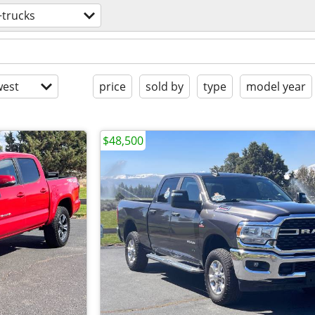
+trucks
est
price
sold by
type
model year
$48,500