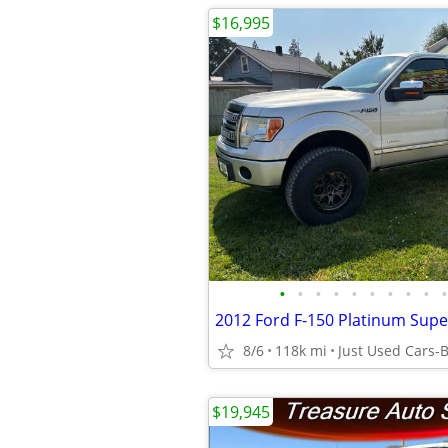
$16,995
•
•
•
•
•
•
•
•
•
•
2012 Ford F-150 Platinum Supe
8/6
118k mi
Just Used Cars-
$19,945