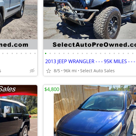
•
•
•
•
•
•
•
•
•
•
•
•
•
•
•
•
•
•
•
•
•
•
•
•
•
•
•
•
s
8/5
96k mi
Select Auto Sales
$4,800