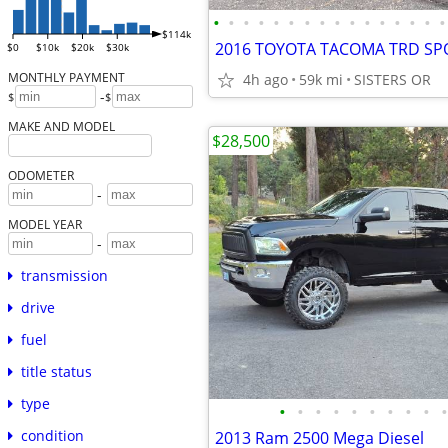
•
•
•
•
•
•
•
•
•
•
•
•
•
•
•
•
$114k
$0
$10k
$20k
$30k
MONTHLY PAYMENT
4h ago
59k mi
SISTERS OR
-
$
$
MAKE AND MODEL
$28,500
ODOMETER
-
MODEL YEAR
-
transmission
drive
fuel
title status
type
•
•
•
•
•
•
•
•
•
•
condition
2013 Ram 2500 Mega Diesel