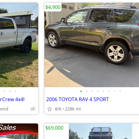
$4,900
•
•
•
•
•
•
•
•
•
•
•
rCrew 4x4!
2006 TOYOTA RAV 4 SPORT
Bend
8/6
228k mi
$69,000