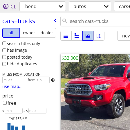
CL
bend
autos
cars
cars+trucks
all
owner
dealer
new
search titles only
has image
posted today
$32,900
hide duplicates
MILES FROM LOCATION

use map...
price
free
$
– $
avg: $13,980