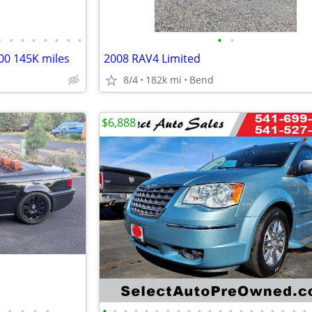
•
•
•
•
•
•
•
•
•
•
0 145K miles
2008 RAV4 Limited
8/4
182k mi
Bend
$6,888
•
•
•
•
•
•
•
•
•
•
•
•
•
•
•
•
•
•
•
•
•
•
•
•