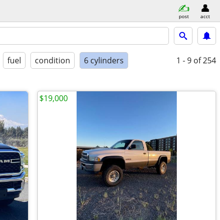
post
acct
fuel
condition
6 cylinders
1 - 9
of 254
$19,000