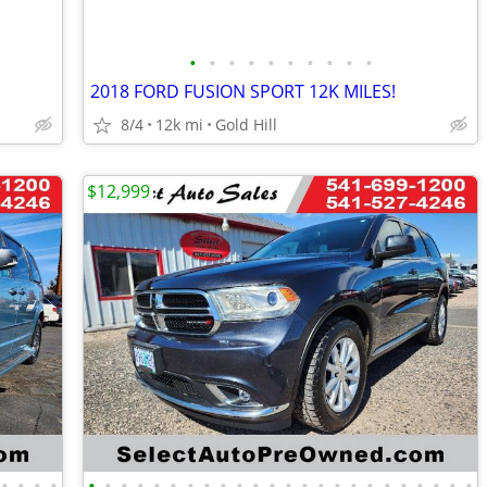
•
•
•
•
•
•
•
•
•
•
2018 FORD FUSION SPORT 12K MILES!
8/4
12k mi
Gold Hill
$12,999
•
•
•
•
•
•
•
•
•
•
•
•
•
•
•
•
•
•
•
•
•
•
•
•
•
•
•
•