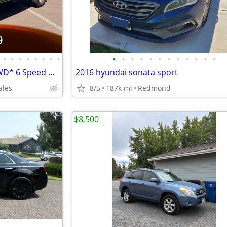
•
•
•
•
•
•
•
•
•
•
•
•
•
•
•
•
•
•
•
•
2007 Toyota FJ Cruiser *4x4*4WD* 6 Speed Manual Transmission *
2016 hyundai sonata sport
ales
8/5
187k mi
Redmond
$8,500