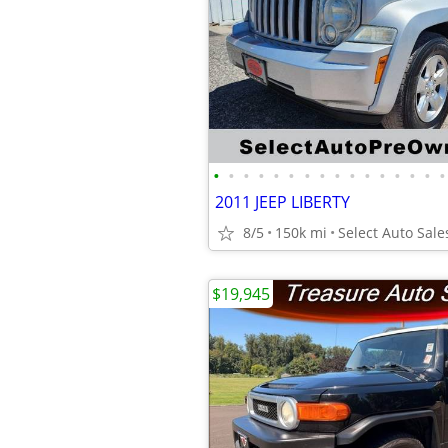
•
•
•
•
•
•
•
•
•
•
•
•
•
•
•
•
2011 JEEP LIBERTY
8/5
150k mi
Select Auto Sale
$19,945