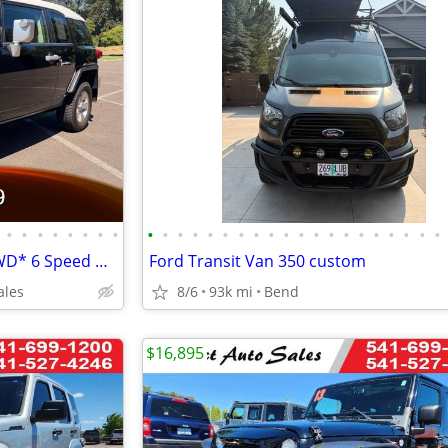
•
•
•
•
•
•
•
•
•
•
•
•
•
•
•
•
•
•
•
•
•
•
•
•
•
•
•
•
2007 Toyota FJ Cruiser *4x4*4WD* 6 Speed Manual Transmission *
Ford Transit Van 350 custom
ales
8/6
93k mi
Bend
$16,895