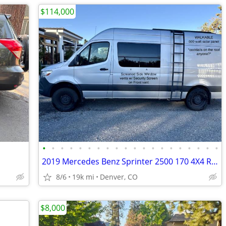
$114,000
•
•
•
•
•
•
•
•
•
•
•
•
•
•
•
•
•
•
•
•
2019 Mercedes Benz Sprinter 2500 170 4X4 RV Campervan - 19,457 miles
8/6
19k mi
Denver, CO
$8,000