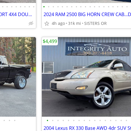
•
•
•
•
•
•
•
•
•
•
•
•
•
•
•
•
•
•
•
•
•
•
•
•
•
•
•
2016 TOYOTA TACOMA TRD SPORT 4X4 DOUBLE CAB ....LOW MILES
4h ago
31k mi
SISTERS OR
$4,499
•
•
•
•
•
•
•
•
•
•
•
•
•
•
•
•
•
•
•