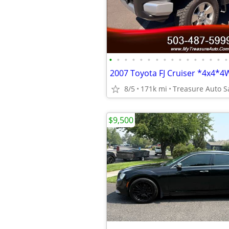
•
•
•
•
•
•
•
•
•
•
•
•
•
•
•
•
8/5
171k mi
Treasure Auto S
$9,500