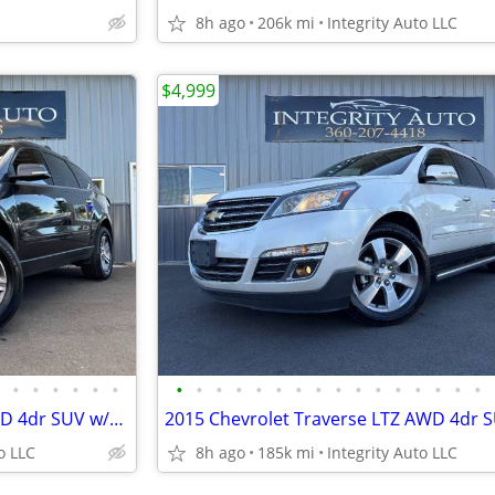
8h ago
206k mi
Integrity Auto LLC
$4,999
•
•
•
•
•
•
•
•
•
•
•
•
•
•
•
•
•
•
•
•
•
•
2017 Chevrolet Traverse LT AWD 4dr SUV w/1LT Stock # 161047
o LLC
8h ago
185k mi
Integrity Auto LLC