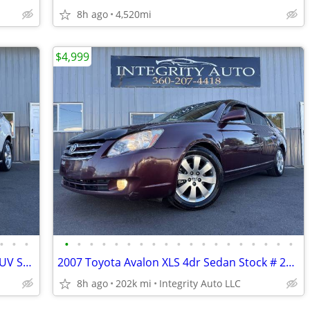
8h ago
4,520mi
$4,999
•
•
•
•
•
•
•
•
•
•
•
•
•
•
•
•
•
•
•
•
•
•
2015 Chevrolet Traverse LTZ AWD 4dr SUV Stock # 178286
2007 Toyota Avalon XLS 4dr Sedan Stock # 249388
8h ago
202k mi
Integrity Auto LLC