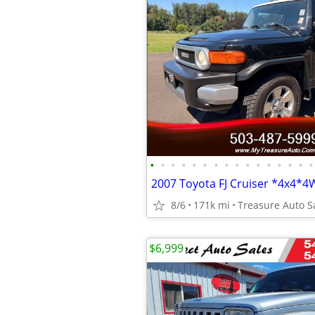
•
•
•
•
•
•
•
•
•
•
•
•
•
•
•
•
8/6
171k mi
Treasure Auto S
$6,999