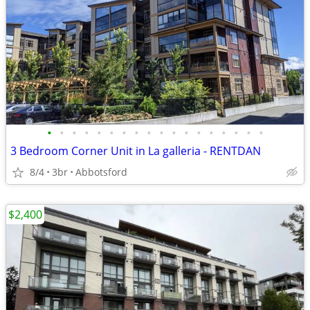
•
•
•
•
•
•
•
•
•
•
•
•
•
•
•
•
•
•
3 Bedroom Corner Unit in La galleria - RENTDAN
8/4
3br
Abbotsford
$2,400