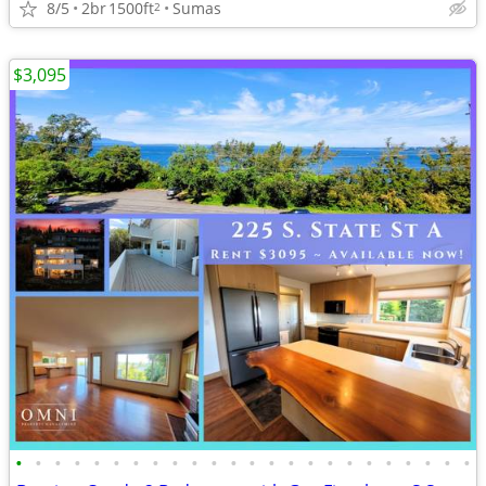
8/5
2br
1500ft
Sumas
2
$3,095
•
•
•
•
•
•
•
•
•
•
•
•
•
•
•
•
•
•
•
•
•
•
•
•