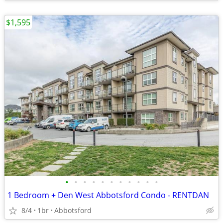
$1,595
•
•
•
•
•
•
•
•
•
•
•
1 Bedroom + Den West Abbotsford Condo - RENTDAN
8/4
1br
Abbotsford