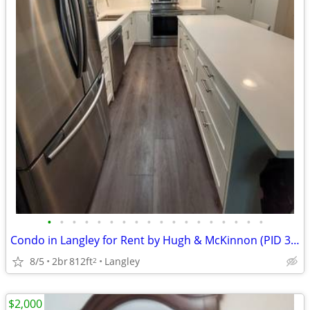
•
•
•
•
•
•
•
•
•
•
•
•
•
•
•
•
•
•
Condo in Langley for Rent by Hugh & McKinnon (PID 3484)
8/5
2br
812ft
Langley
2
$2,000