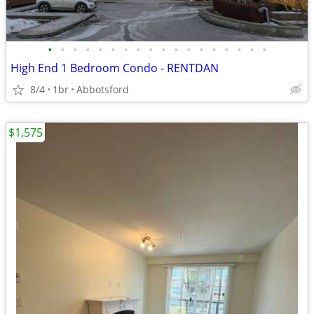
•
•
•
•
•
•
•
•
•
•
•
•
•
•
•
•
•
•
High End 1 Bedroom Condo - RENTDAN
8/4
1br
Abbotsford
$1,575