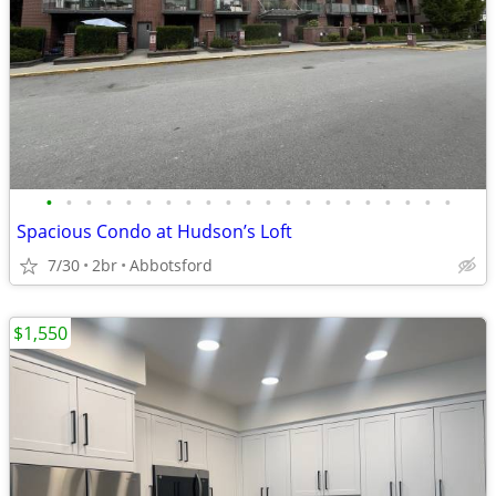
•
•
•
•
•
•
•
•
•
•
•
•
•
•
•
•
•
•
•
•
•
Spacious Condo at Hudson’s Loft
7/30
2br
Abbotsford
$1,550