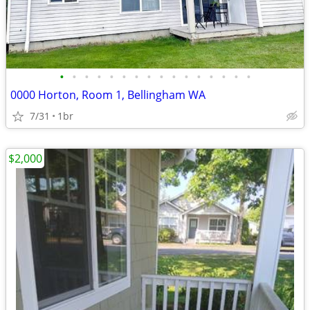
•
•
•
•
•
•
•
•
•
•
•
•
•
•
•
•
0000 Horton, Room 1, Bellingham WA
7/31
1br
$2,000