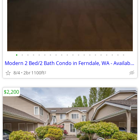
•
•
•
•
•
•
•
•
•
•
•
•
•
•
•
•
•
•
•
•
Modern 2 Bed/2 Bath Condo in Ferndale, WA - Available 07/29 - $2000
8/4
2br
1100ft
2
$2,200