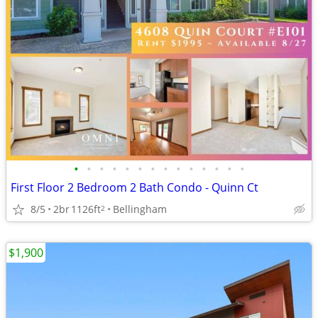
•
•
•
•
•
•
•
•
•
•
•
•
•
•
First Floor 2 Bedroom 2 Bath Condo - Quinn Ct
8/5
2br
1126ft
Bellingham
2
$1,900