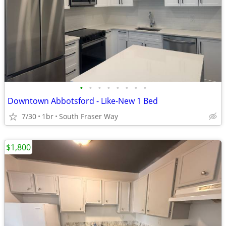
•
•
•
•
•
•
•
•
Downtown Abbotsford - Like-New 1 Bed
7/30
1br
South Fraser Way
$1,800