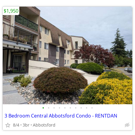
$1,950
•
•
•
•
•
•
•
•
•
•
3 Bedroom Central Abbotsford Condo - RENTDAN
8/4
3br
Abbotsford