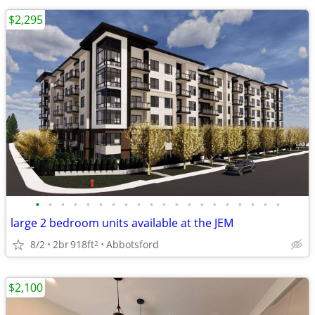
$2,295
•
•
•
•
•
•
•
•
•
•
•
•
•
•
•
•
•
•
•
•
large 2 bedroom units available at the JEM
8/2
2br
918ft
Abbotsford
2
$2,100