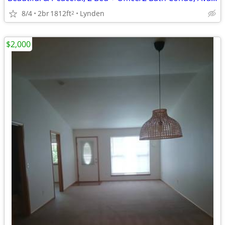
8/4
2br
1812ft
Lynden
2
$2,000