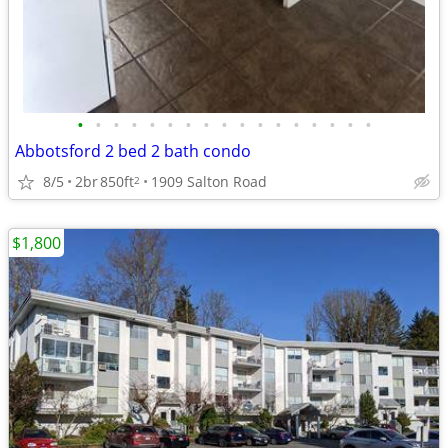
•
•
•
•
•
•
•
•
•
•
•
•
•
•
•
•
•
Abbotsford 2 bed 2 bath condo
8/5
2br
850ft
1909 Salton Road
2
$1,800