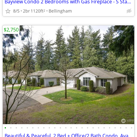
Bayview Condo 2 Bedrooms with Gas Fireplace - S State St
8/5
2br
1120ft
Bellingham
2
$2,750
•
•
•
•
•
•
•
•
•
•
•
•
•
•
•
•
•
•
•
•
•
•
•
•
Beautiful & Peaceful, 2 Bed + Office/2 Bath Condo, Available Now!