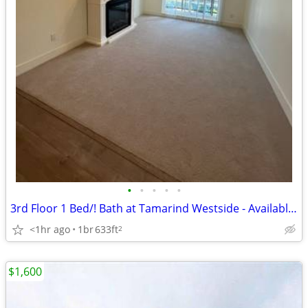
•
•
•
•
•
3rd Floor 1 Bed/! Bath at Tamarind Westside - Available Aug1st
<1hr ago
1br
633ft
2
$1,600