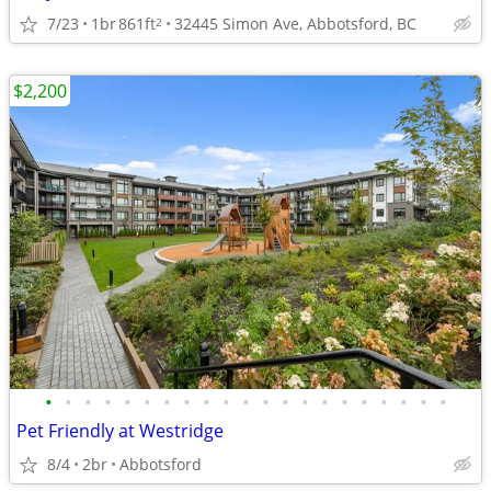
7/23
1br
861ft
32445 Simon Ave, Abbotsford, BC
2
$2,200
•
•
•
•
•
•
•
•
•
•
•
•
•
•
•
•
•
•
•
•
•
Pet Friendly at Westridge
8/4
2br
Abbotsford