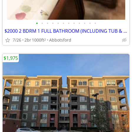
•
•
•
•
•
•
•
•
•
•
•
•
$2000 2 BDRM 1 FULL BATHROOM (INCLUDING TUB & SHOWER OPEN PLAN CONDO
7/26
2br
1000ft
Abbotsford
2
$1,975