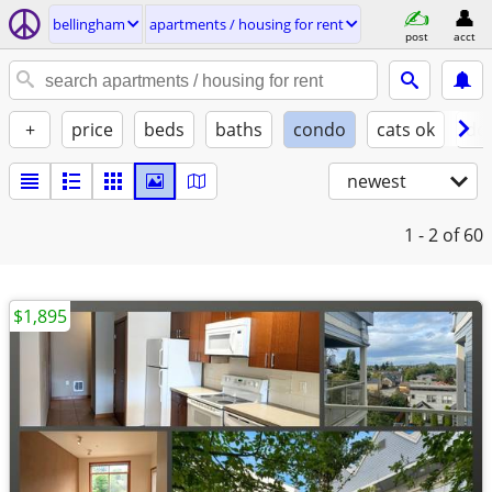
bellingham
apartments / housing for rent
post
acct
+
price
beds
baths
condo
cats ok
do
newest
1 - 2
of 60
$1,895