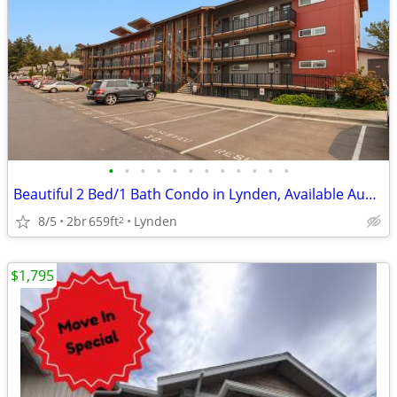
•
•
•
•
•
•
•
•
•
•
•
•
Beautiful 2 Bed/1 Bath Condo in Lynden, Available August 1st
8/5
2br
659ft
Lynden
2
$1,795