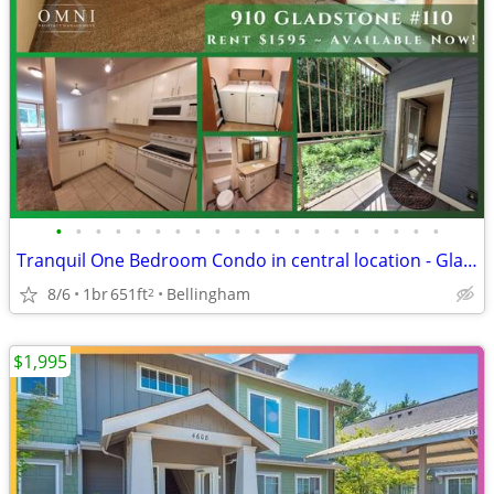
•
•
•
•
•
•
•
•
•
•
•
•
•
•
•
•
•
•
•
•
Tranquil One Bedroom Condo in central location - Gladstone
8/6
1br
651ft
Bellingham
2
$1,995