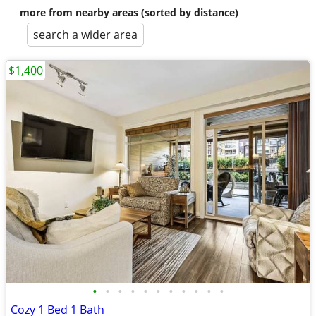
more from nearby areas (sorted by distance)
search a wider area
$1,400
•
•
•
•
•
•
•
•
•
•
•
Cozy 1 Bed 1 Bath