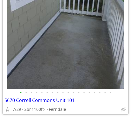
•
•
•
•
•
•
•
•
•
•
•
•
•
•
•
•
•
•
5670 Correll Commons Unit 101
7/29
2br
1100ft
Ferndale
2