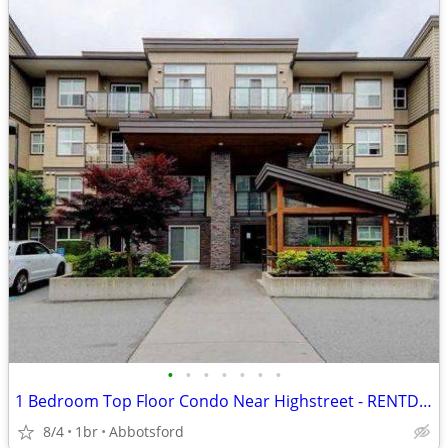
•
•
•
•
•
•
•
1 Bedroom Top Floor Condo Near Highstreet - RENTDAN
8/4
1br
Abbotsford