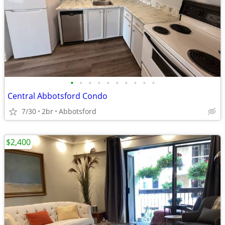
•
•
•
•
•
•
•
•
•
•
Central Abbotsford Condo
7/30
2br
Abbotsford
$2,400