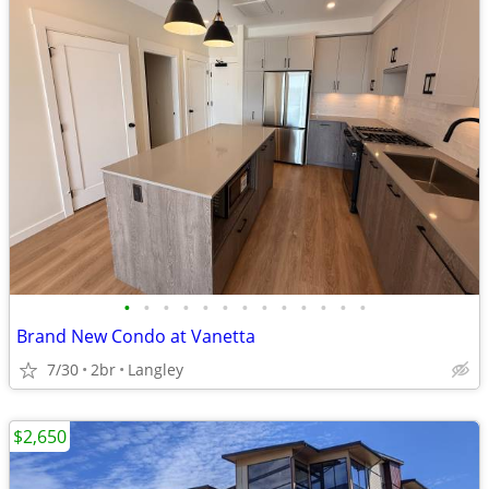
•
•
•
•
•
•
•
•
•
•
•
•
•
Brand New Condo at Vanetta
7/30
2br
Langley
$2,650