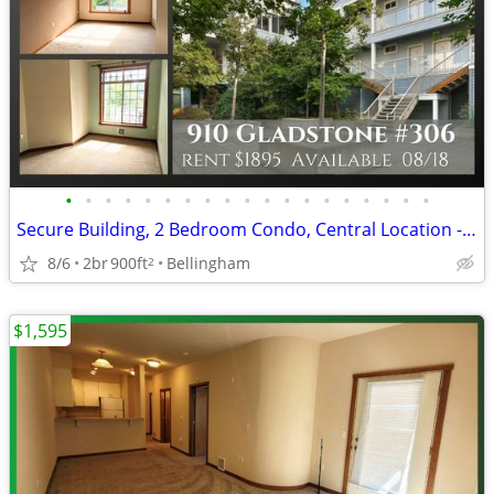
•
•
•
•
•
•
•
•
•
•
•
•
•
•
•
•
•
•
•
Secure Building, 2 Bedroom Condo, Central Location - Gladstone
8/6
2br
900ft
Bellingham
2
$1,595