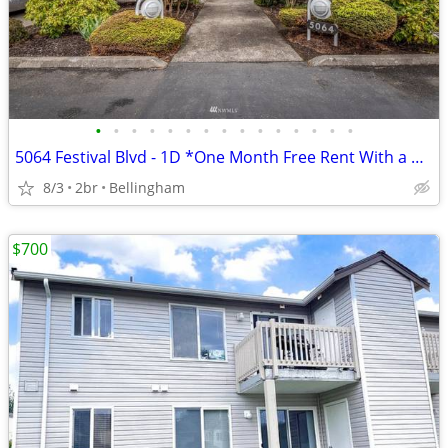
•
•
•
•
•
•
•
•
•
•
•
•
•
•
•
5064 Festival Blvd - 1D *One Month Free Rent With a New Lease*
8/3
2br
Bellingham
$700