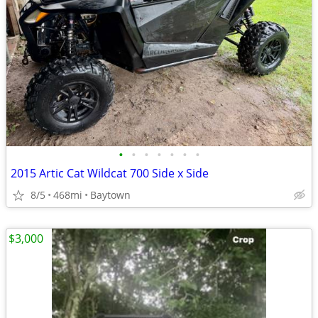
•
•
•
•
•
•
•
2015 Artic Cat Wildcat 700 Side x Side
8/5
468mi
Baytown
$3,000