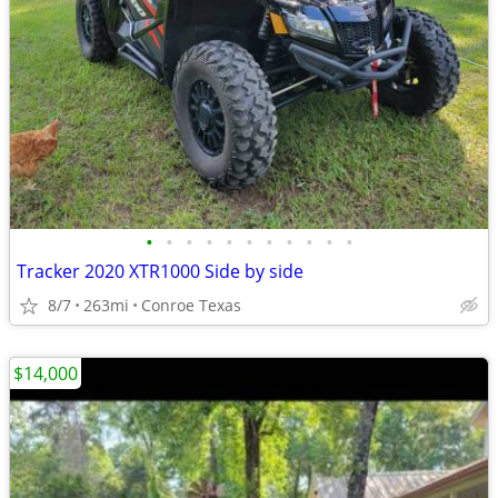
•
•
•
•
•
•
•
•
•
•
•
Tracker 2020 XTR1000 Side by side
8/7
263mi
Conroe Texas
$14,000