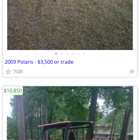
•
•
•
•
•
•
2009 Polaris - $3,500 or trade
7/20
$10,850