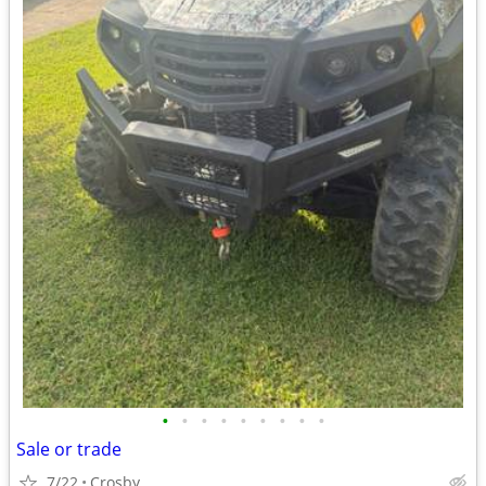
•
•
•
•
•
•
•
•
•
Sale or trade
7/22
Crosby