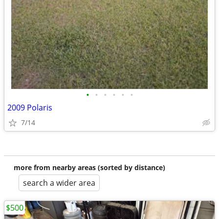
•
•
•
•
•
•
2009 Polaris
7/14
more from nearby areas (sorted by distance)
search a wider area
$500