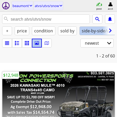
beaumont
atvs/utvs/snow
post
acct
+
price
condition
sold by
side-by-side/utv
newest
1 - 2
of 60
$12,948