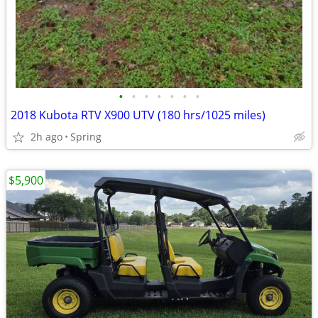
•
•
•
•
•
•
•
2018 Kubota RTV X900 UTV (180 hrs/1025 miles)
2h ago
Spring
$5,900