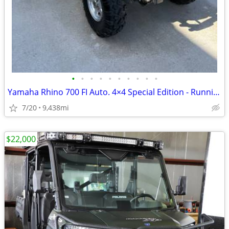
•
•
•
•
•
•
•
•
•
•
Yamaha Rhino 700 FI Auto. 4×4 Special Edition - Running! Garage Kept!
7/20
9,438mi
$22,000