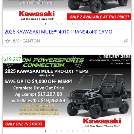
•
•
•
•
•
•
•
•
•
2026 KAWASAKI MULE™ 4010 TRANS4x4® CAMO
8/6
CANTON
$19,297
•
•
•
•
•
•
•
•
•