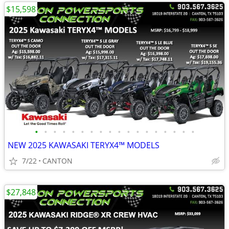
$15,598
•
•
•
•
•
•
•
•
•
•
•
•
•
•
•
•
•
•
NEW 2025 KAWASAKI TERYX4™ MODELS
7/22
CANTON
$27,848