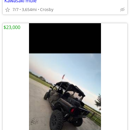
Kawasaki mule
7/7
3,654mi
Crosby
$23,000