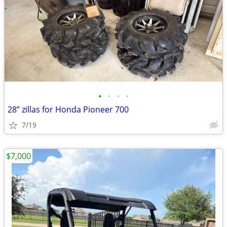
•
•
•
•
28” zillas for Honda Pioneer 700
7/19
$7,000