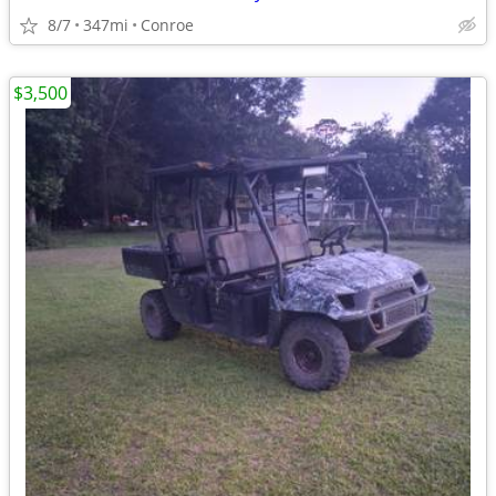
8/7
347mi
Conroe
$3,500