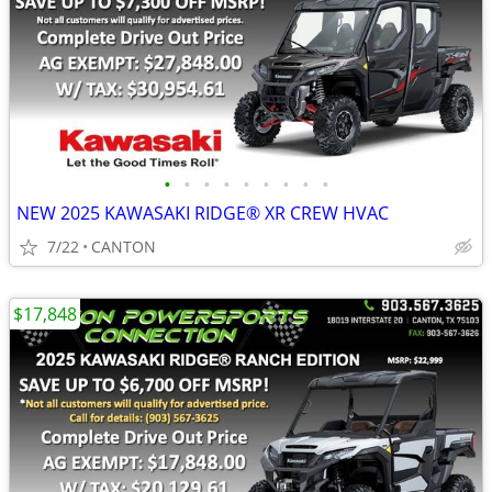
•
•
•
•
•
•
•
•
•
NEW 2025 KAWASAKI RIDGE® XR CREW HVAC
7/22
CANTON
$17,848