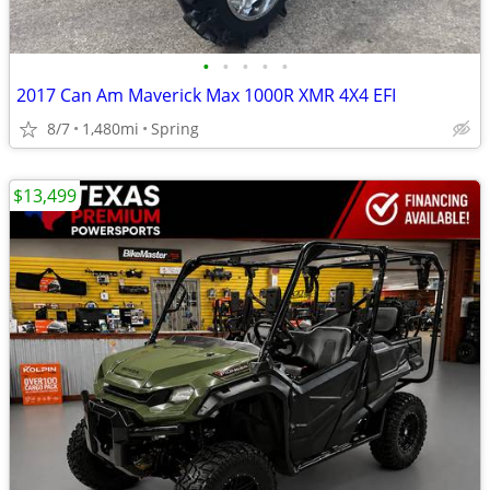
•
•
•
•
•
2017 Can Am Maverick Max 1000R XMR 4X4 EFI
8/7
1,480mi
Spring
$13,499