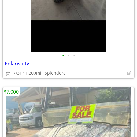
•
•
•
Polaris utv
7/31
1,200mi
Splendora
$7,000