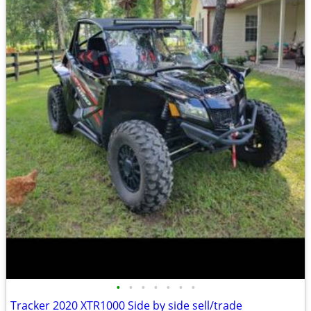
•
•
•
•
•
•
•
Tracker 2020 XTR1000 Side by side sell/trade