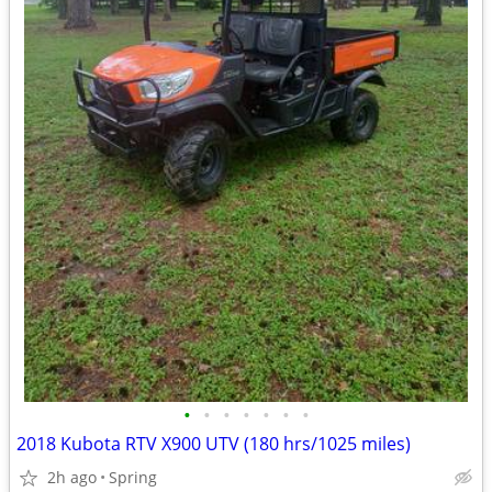
•
•
•
•
•
•
•
2018 Kubota RTV X900 UTV (180 hrs/1025 miles)
2h ago
Spring