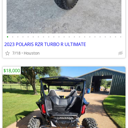
•
•
•
•
•
•
•
•
•
•
•
•
•
•
•
•
•
•
•
•
•
•
•
2023 POLARIS RZR TURBO R ULTIMATE
7/18
Houston
$18,000