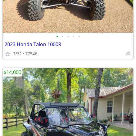
•
•
•
•
•
2023 Honda Talon 1000R
7/31
77546
$14,000