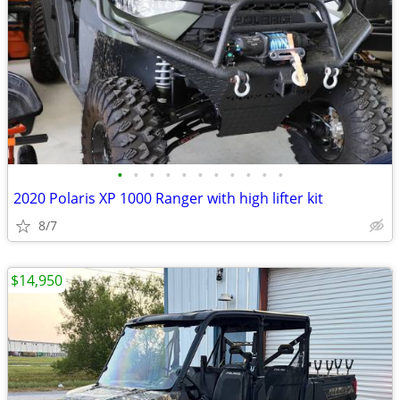
•
•
•
•
•
•
•
•
•
•
•
2020 Polaris XP 1000 Ranger with high lifter kit
8/7
$14,950