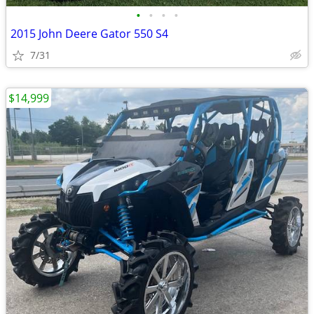
•
•
•
•
2015 John Deere Gator 550 S4
7/31
$14,999