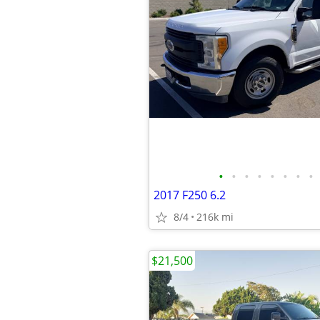
•
•
•
•
•
•
•
•
2017 F250 6.2
8/4
216k mi
$21,500