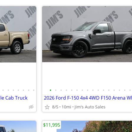
•
•
•
•
•
•
•
•
•
•
•
•
•
•
•
•
•
•
•
•
•
•
•
le Cab Truck
8/5
10mi
Jim's Auto Sales
$11,995