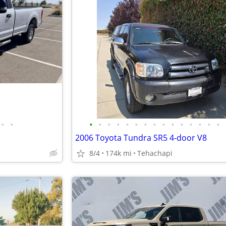
•
•
•
•
•
•
•
•
•
•
•
•
•
•
•
•
•
2006 Toyota Tundra SR5 4-door V8
8/4
174k mi
Tehachapi