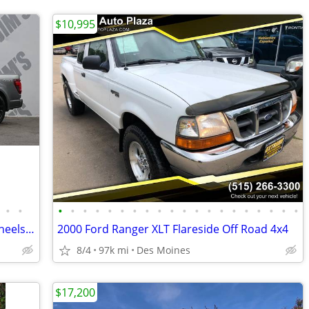
$10,995
•
•
•
•
•
•
•
•
•
•
•
•
•
•
•
•
•
•
•
•
•
•
2026 Ford F-150 4x4 4WD F150 Arena Wheels FOX Racing Widebody Truck
2000 Ford Ranger XLT Flareside Off Road 4x4
8/4
97k mi
Des Moines
$17,200