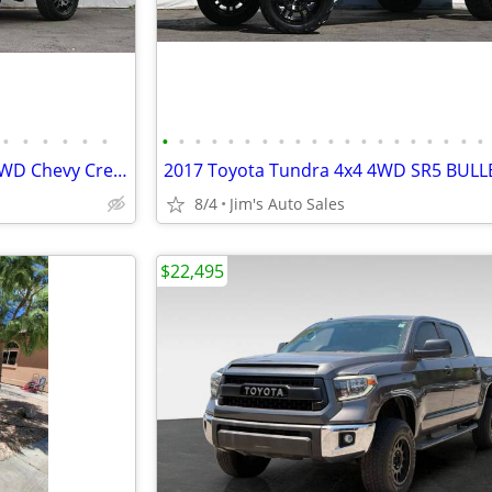
•
•
•
•
•
•
•
•
•
•
•
•
•
•
•
•
•
•
•
•
•
•
•
•
•
•
2023 Chevrolet Colorado 4x4 4WD Chevy Crew Cab Trail Boss Truck
8/4
Jim's Auto Sales
$22,495