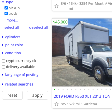
type
8/6
134k
pickup
mi
truck
more...
$45,000
select all
deselect all
cylinders
paint color
condition
cryptocurrency ok
delivery available
language of posting
related searches
•
•
•
•
•
•
•
•
•
•
•
•
•
•
reset
apply
8/5
57k mi
Gardena