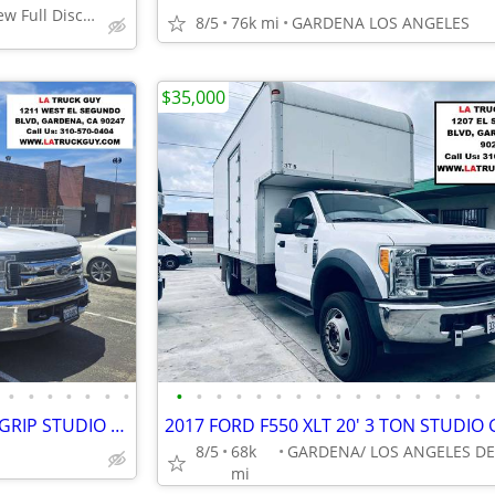
$254 Per Month/ View Full Disclaimer Below/ EASY FINANCING
8/5
76k mi
GARDENA LOS ANGELES
$35,000
•
•
•
•
•
•
•
•
•
•
•
•
•
•
•
•
•
•
•
•
•
•
•
2019 FORD F550 XLT 20' 3 TON GRIP STUDIO BOX TRUCK 59K MILES LIFTGATE
8/5
68k
mi