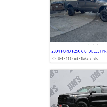
•
•
•
2004 FORD F250 6.0. BULLETP
8/4
156k mi
Bakersfield