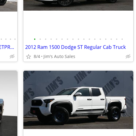
•
•
•
•
•
•
•
•
•
•
•
•
•
•
•
•
•
•
•
•
•
2017 Toyota Tundra 4x4 4WD SR5 BULLETPROOF Suspension 20 FUEL Wheels
2012 Ram 1500 Dodge ST Regular Cab Truck
8/4
Jim's Auto Sales