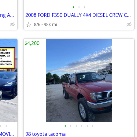
•
•
•
2014 Ford F-150 Super Cab RWD Financing Available
2008 FORD F350 DUALLY 4X4 DIESEL CREW CAB LARIAT $27,900
8/6
98k mi
$4,200
•
•
•
•
•
•
•
•
2022 GMC SAVANA 3500 FORD F35012' MOVING BOX TRUCK 76K MILES
98 toyota tacoma