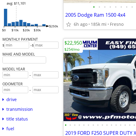
avg: $11,101
•
•
•
•
•
•
•
•
2005 Dodge Ram 1500 4x4
6h ago
185k mi
Fresno
$250k
$0
$10k
$20k
$30k
MONTHLY PAYMENT
$22,950
-
$
$
$254/mo
MAKE AND MODEL
MODEL YEAR
-
ODOMETER
-
drive
transmission
title status
•
•
•
•
•
•
•
•
•
•
•
•
•
•
•
•
fuel