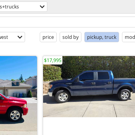
s+trucks
est
price
sold by
pickup, truck
mode
$17,995