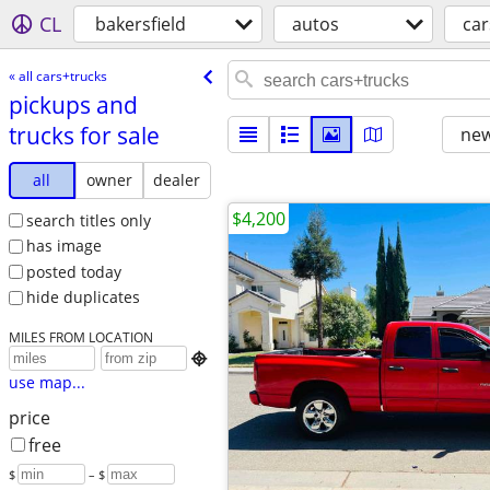
CL
bakersfield
autos
car
« all cars+trucks
pickups and
trucks for sale
new
all
owner
dealer
$4,200
search titles only
has image
posted today
hide duplicates
MILES FROM LOCATION

use map...
price
free
$
– $