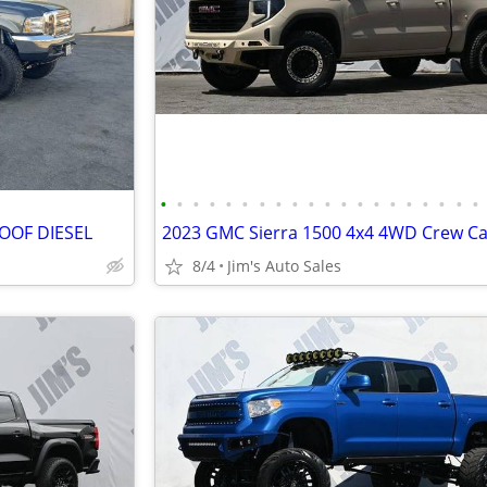
•
•
•
•
•
•
•
•
•
•
•
•
•
•
•
•
•
•
•
•
ROOF DIESEL
8/4
Jim's Auto Sales