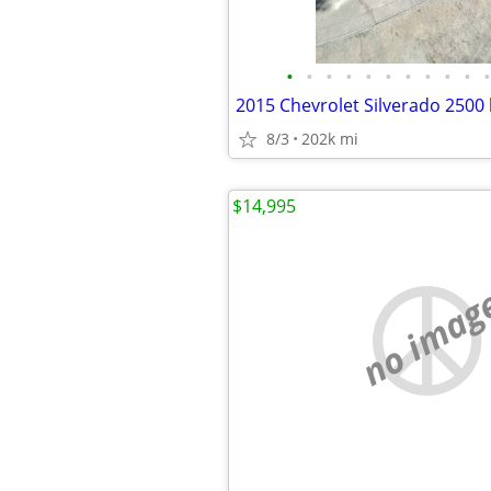
•
•
•
•
•
•
•
•
•
•
•
2015 Chevrolet Silverado 2500
8/3
202k mi
$14,995
no imag