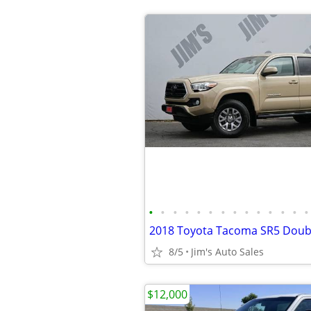
•
•
•
•
•
•
•
•
•
•
•
•
•
•
2018 Toyota Tacoma SR5 Doub
8/5
Jim's Auto Sales
$12,000