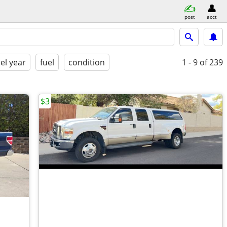
post
acct
l year
fuel
condition
1 - 9
of 239
$3