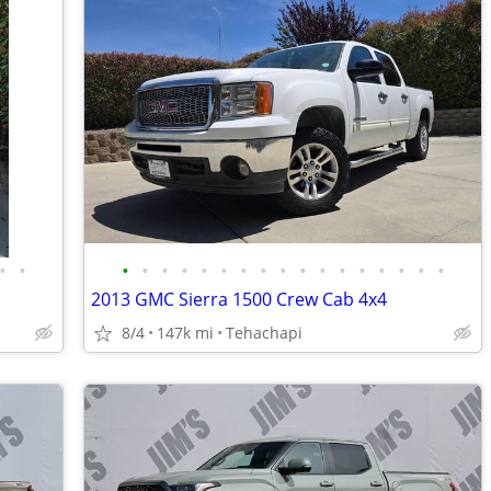
•
•
•
•
•
•
•
•
•
•
•
•
•
•
•
•
•
•
•
2013 GMC Sierra 1500 Crew Cab 4x4
8/4
147k mi
Tehachapi