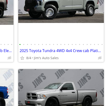
•
•
•
•
•
•
•
•
•
•
•
•
•
•
•
•
•
•
•
•
•
•
•
•
•
•
•
2023 GMC Sierra 1500 4x4 4WD Crew Cab Elevation ReadyLIFT Suspension
2025 Toyota Tundra 4WD 4x4 Crew cab Platinum CrewMax 17 Blackrhino Whe
8/4
Jim's Auto Sales