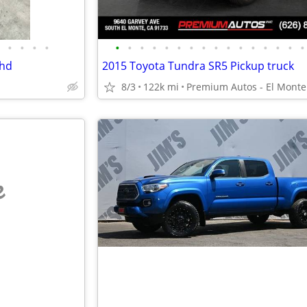
•
•
•
•
•
•
•
•
•
•
•
•
•
•
•
•
•
•
•
•
 hd
2015 Toyota Tundra SR5 Pickup truck
8/3
122k mi
Premium Autos - El Monte
e