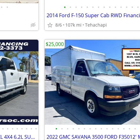
•
•
•
•
•
•
•
•
•
•
•
•
•
•
•
•
8/6
107k mi
Tehachapi
$25,000
•
•
•
•
•
•
•
•
•
•
•
•
•
•
•
•
•
•
•
•
•
•
•
2019 FORD F250 SUPER DUTY XL 4X4 6.2L SUPER CAB LONG BED BACKUP CAM