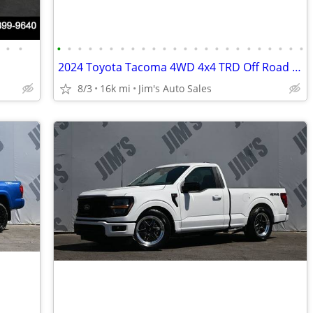
•
•
•
•
•
•
•
•
•
•
•
•
•
•
•
•
•
•
•
•
•
•
•
•
•
•
2024 Toyota Tacoma 4WD 4x4 TRD Off Road Package Truck
8/3
16k mi
Jim's Auto Sales