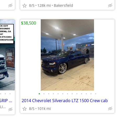
8/5
128k mi
Bakersfield
$38,500
•
•
•
•
•
•
•
•
•
•
•
•
•
•
•
•
2017 FORD F550 XLT 20' 3 TON STUDIO GRIP BOX TRUCK 67K MILES LIFTGATE
2014 Chevrolet Silverado LTZ 1500 Crew cab
GARDENA/ LOS ANGELES DELIVERY
8/5
101k mi