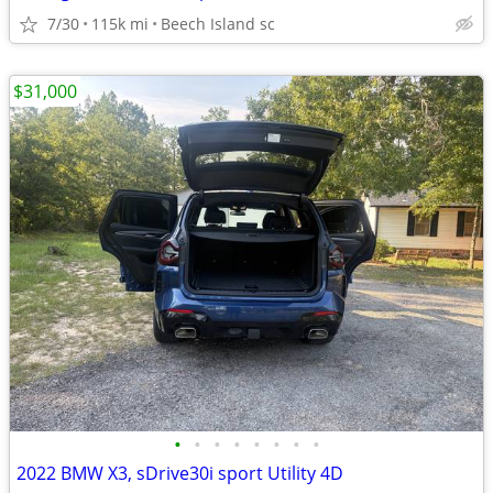
7/30
115k mi
Beech Island sc
$31,000
•
•
•
•
•
•
•
•
2022 BMW X3, sDrive30i sport Utility 4D