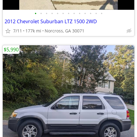
•
•
•
•
•
•
•
•
•
•
•
•
•
2012 Chevrolet Suburban LTZ 1500 2WD
7/11
177k mi
Norcross, GA 30071
$5,990