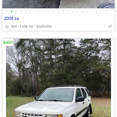
•
•
•
•
•
•
•
•
•
•
•
•
•
•
•
•
•
•
•
•
•
2008 sa
8/4
125k mi
Snellville
$400