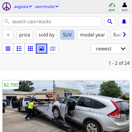
augusta
cars+trucks
post
acct
+
price
sold by
SUV
model year
fuel
newest
1 - 2
of 24
$2,700