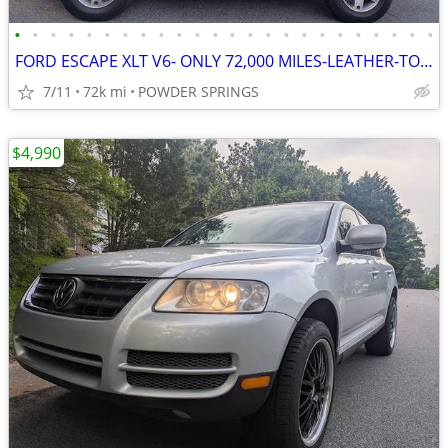
•
•
•
•
•
•
•
•
•
•
•
•
•
•
•
•
•
•
•
•
•
•
•
•
FORD ESCAPE XLT V6- ONLY 72,000 MILES-LEATHER-TOW PACKAGE-SENIOR OWNED
7/11
72k mi
POWDER SPRINGS
$4,990