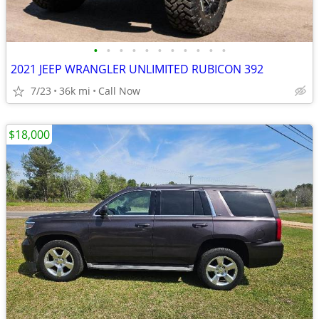
•
•
•
•
•
•
•
•
•
•
•
2021 JEEP WRANGLER UNLIMITED RUBICON 392
7/23
36k mi
Call Now
$18,000