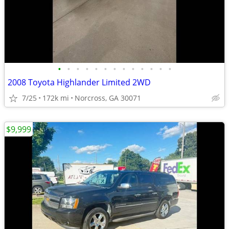
•
•
•
•
•
•
•
•
•
•
•
•
•
2008 Toyota Highlander Limited 2WD
7/25
172k mi
Norcross, GA 30071
$9,999