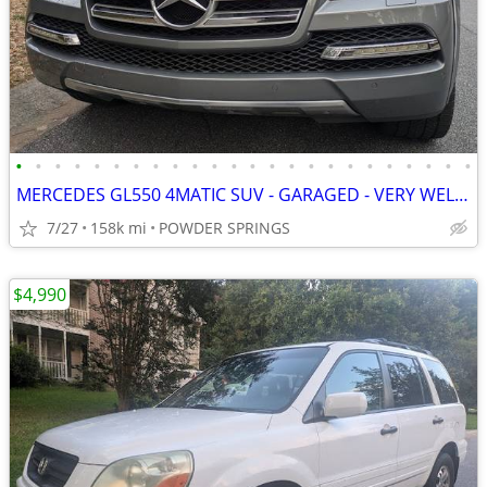
•
•
•
•
•
•
•
•
•
•
•
•
•
•
•
•
•
•
•
•
•
•
•
•
MERCEDES GL550 4MATIC SUV - GARAGED - VERY WELL MAINTAINED
7/27
158k mi
POWDER SPRINGS
$4,990