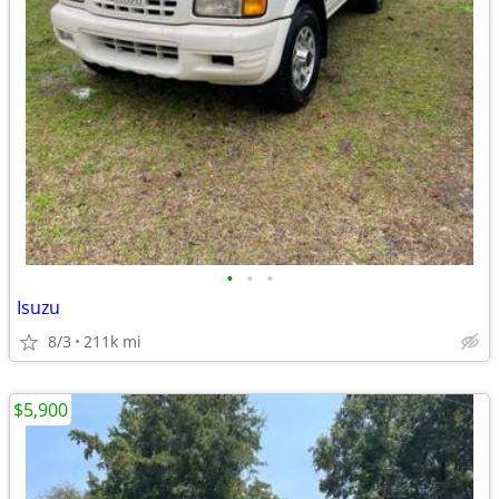
•
•
•
Isuzu
8/3
211k mi
$5,900