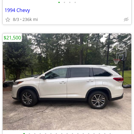
•
•
•
•
1994 Chevy
8/3
236k mi
$21,500
•
•
•
•
•
•
•
•
•
•
•
•
•
•
•
•
•