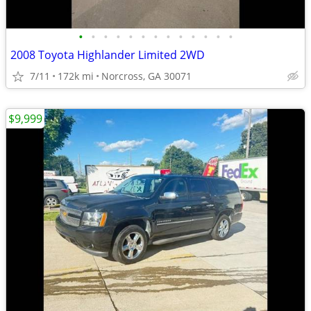
•
•
•
•
•
•
•
•
•
•
•
•
•
2008 Toyota Highlander Limited 2WD
7/11
172k mi
Norcross, GA 30071
$9,999