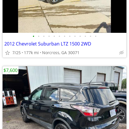
•
•
•
•
•
•
•
•
•
•
•
•
•
2012 Chevrolet Suburban LTZ 1500 2WD
7/25
177k mi
Norcross, GA 30071
$7,600