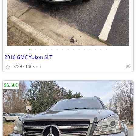
•
•
•
•
•
•
•
•
•
•
•
•
•
•
•
2016 GMC Yukon SLT
7/29
130k mi
$6,500