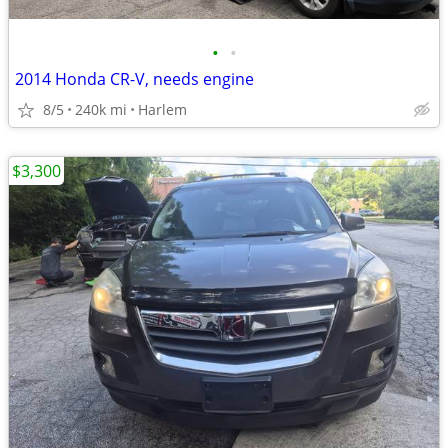
•
•
2014 Honda CR-V, needs engine
8/5
240k mi
Harlem
$3,300