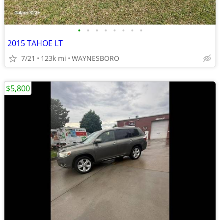
•
•
•
•
•
•
•
•
2015 TAHOE LT
7/21
123k mi
WAYNESBORO
$5,800