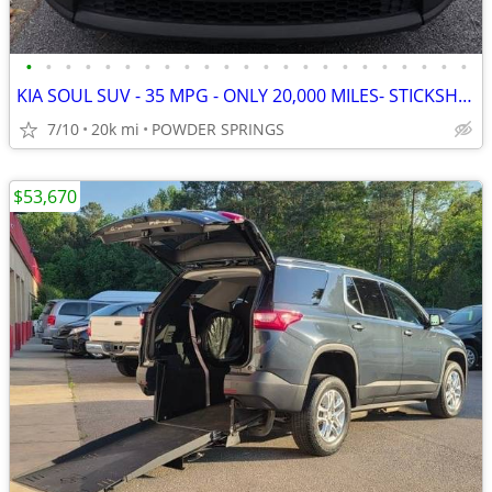
•
•
•
•
•
•
•
•
•
•
•
•
•
•
•
•
•
•
•
•
•
•
•
KIA SOUL SUV - 35 MPG - ONLY 20,000 MILES- STICKSHIFT - KIA SERVICED
7/10
20k mi
POWDER SPRINGS
$53,670