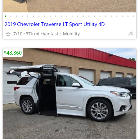
•
•
•
•
•
•
•
•
•
•
•
•
•
•
•
•
•
•
•
•
•
•
•
•
2019 Chevrolet Traverse LT Sport Utility 4D
7/10
37k mi
Vantastic Mobility
$48,860