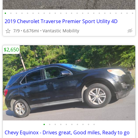
•
•
•
•
•
•
•
•
•
•
•
•
•
•
•
•
•
•
•
•
•
•
•
•
2019 Chevrolet Traverse Premier Sport Utility 4D
7/9
6,676mi
Vantastic Mobility
$2,650
•
•
•
•
•
•
•
•
•
•
Chevy Equinox - Drives great, Good miles, Ready to go