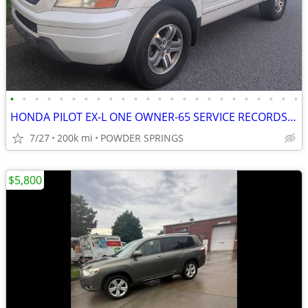
•
•
•
•
•
•
•
•
•
•
•
•
•
•
•
•
•
•
•
•
•
•
•
•
HONDA PILOT EX-L ONE OWNER-65 SERVICE RECORDS-THIRD ROW SEAT WELL KEPT
7/27
200k mi
POWDER SPRINGS
$5,800