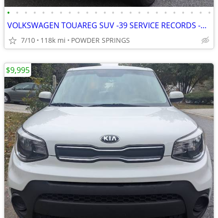
•
•
•
•
•
•
•
•
•
•
•
•
•
•
•
•
•
•
•
•
•
•
•
•
VOLKSWAGEN TOUAREG SUV -39 SERVICE RECORDS -WELL KEPT -LEATHER-SUNROOF
7/10
118k mi
POWDER SPRINGS
$9,995