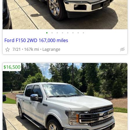
•
•
•
•
•
•
•
•
Ford F150 2WD 167,000 miles
7/21
167k mi
Lagrange
$16,500