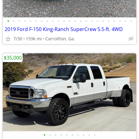
•
•
•
•
•
•
•
•
•
•
•
•
•
•
•
•
•
•
•
•
•
•
•
2019 Ford F-150 King-Ranch SuperCrew 5.5-ft. 4WD
7/30
159k mi
Carrollton, Ga.
$35,000
•
•
•
•
•
•
•
•
•
•