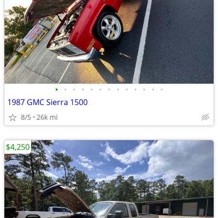
•
•
•
•
•
•
•
•
•
•
•
•
•
1987 GMC Sierra 1500
8/5
26k mi
$4,250