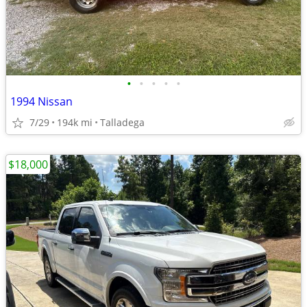
•
•
•
•
•
1994 Nissan
7/29
194k mi
Talladega
$18,000