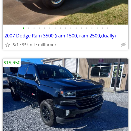
•
•
•
•
•
•
•
•
•
•
•
•
•
•
•
•
•
2007 Dodge Ram 3500 (ram 1500, ram 2500,dually)
8/1
95k mi
millbrook
$19,950