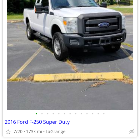
•
•
•
•
•
•
•
•
•
•
•
•
•
2016 Ford F-250 Super Duty
7/20
173k mi
LaGrange