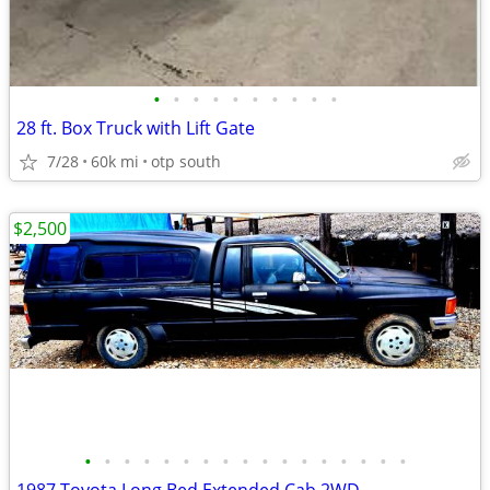
•
•
•
•
•
•
•
•
•
•
28 ft. Box Truck with Lift Gate
7/28
60k mi
otp south
$2,500
•
•
•
•
•
•
•
•
•
•
•
•
•
•
•
•
•