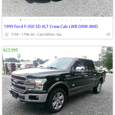
•
•
•
•
•
•
•
•
•
•
•
•
•
•
•
•
•
1999 Ford F-350 SD XLT Crew Cab LWB DRW 4WD
7/30
179k mi
Carrollton, Ga.
$23,995