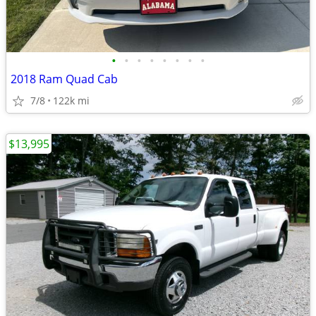
•
•
•
•
•
•
•
•
2018 Ram Quad Cab
7/8
122k mi
$13,995