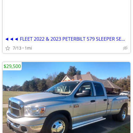
◄◄◄ FLEET 2022 & 2023 PETERBILT 579 SLEEPER SEMI TRUCKS ►►►
7/13
1mi
$29,500