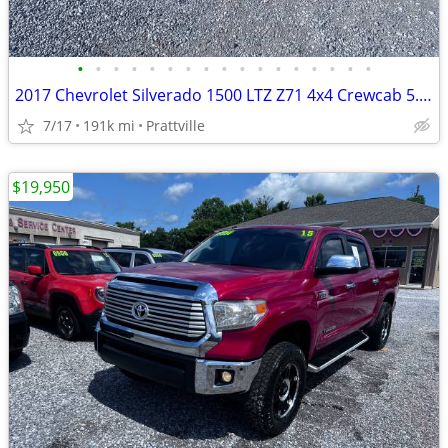
•
•
•
•
•
•
•
•
•
•
•
•
•
•
•
•
•
2017 Chevrolet Silverado 1500 LTZ Z71 4x4 Crewcab 5.3L V-8
7/17
191k mi
Prattville
$19,950