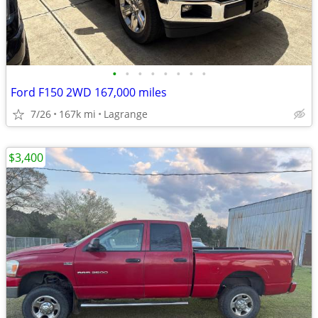
•
•
•
•
•
•
•
•
Ford F150 2WD 167,000 miles
7/26
167k mi
Lagrange
$3,400