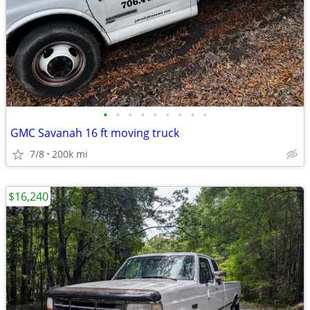
•
•
•
•
•
•
•
•
•
GMC Savanah 16 ft moving truck
7/8
200k mi
$16,240