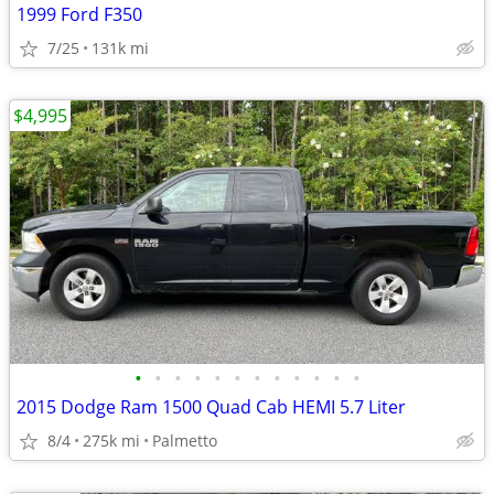
1999 Ford F350
7/25
131k mi
$4,995
•
•
•
•
•
•
•
•
•
•
•
•
2015 Dodge Ram 1500 Quad Cab HEMI 5.7 Liter
8/4
275k mi
Palmetto