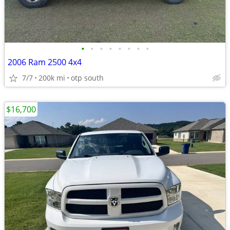
•
•
•
•
•
•
•
•
2006 Ram 2500 4x4
7/7
200k mi
otp south
$16,700