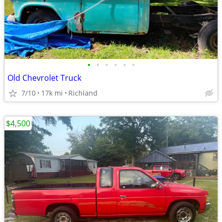
•
•
•
•
•
•
Old Chevrolet Truck
7/10
17k mi
Richland
$4,500