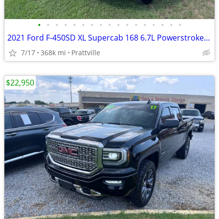
•
•
•
•
•
•
•
•
•
•
•
•
•
•
•
•
•
2021 Ford F-450SD XL Supercab 168 6.7L Powerstroke Turbo Diesel 4x4 au
7/17
368k mi
Prattville
$22,950