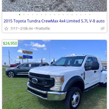
•
•
•
•
•
•
•
•
•
•
•
•
•
•
•
•
•
2015 Toyota Tundra CrewMax 4x4 Limited 5.7L V-8 auto
7/17
210k mi
Prattville
$24,950