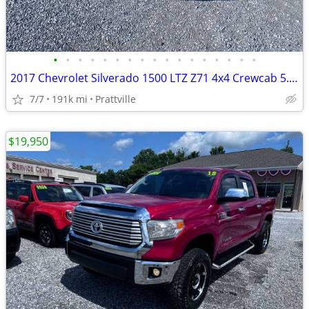
•
•
•
•
•
•
•
•
•
•
•
•
•
•
•
•
•
2017 Chevrolet Silverado 1500 LTZ Z71 4x4 Crewcab 5.3L V-8
7/7
191k mi
Prattville
$19,950