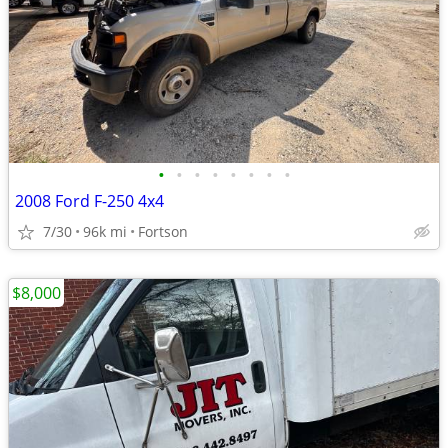
•
•
•
•
•
•
•
•
2008 Ford F-250 4x4
7/30
96k mi
Fortson
$8,000