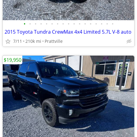
•
•
•
•
•
•
•
•
•
•
•
•
•
•
•
•
•
2015 Toyota Tundra CrewMax 4x4 Limited 5.7L V-8 auto
7/11
210k mi
Prattville
$19,950