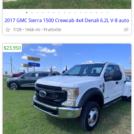
•
•
•
•
•
•
•
•
•
•
•
•
•
•
•
•
2017 GMC Sierra 1500 Crewcab 4x4 Denali 6.2L V-8 auto
7/28
166k mi
Prattville
$23,950