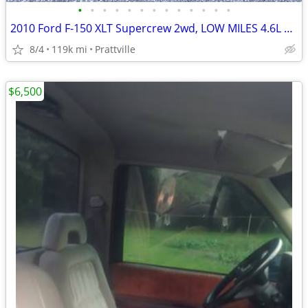
•
•
•
•
•
•
•
•
•
•
•
•
•
2010 Ford F-150 XLT Supercrew 2wd, LOW MILES 4.6L V-8 auto
8/4
119k mi
Prattville
$6,500