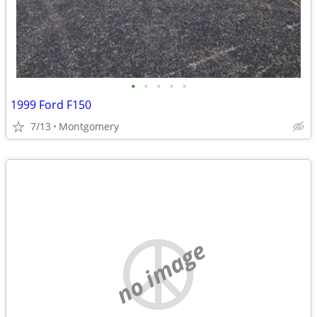
•
•
•
•
•
1999 Ford F150
7/13
Montgomery
no image