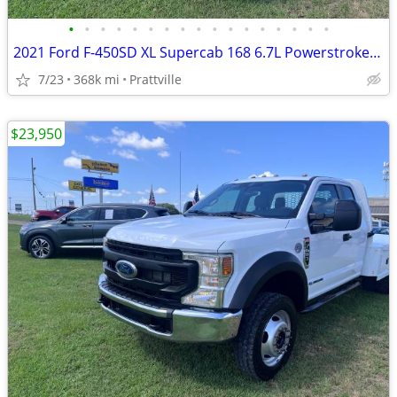
•
•
•
•
•
•
•
•
•
•
•
•
•
•
•
•
•
2021 Ford F-450SD XL Supercab 168 6.7L Powerstroke Turbo Diesel 4x4 au
7/23
368k mi
Prattville
$23,950