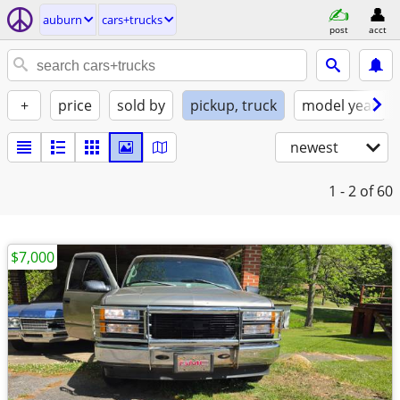
auburn
cars+trucks
post
acct
+
price
sold by
pickup, truck
model year
newest
1 - 2
of 60
$7,000