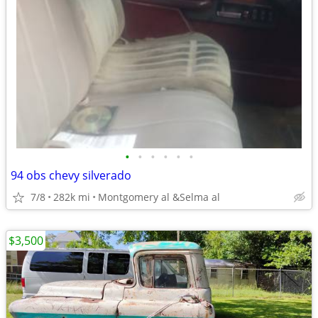
•
•
•
•
•
•
94 obs chevy silverado
7/8
282k mi
Montgomery al &Selma al
$3,500