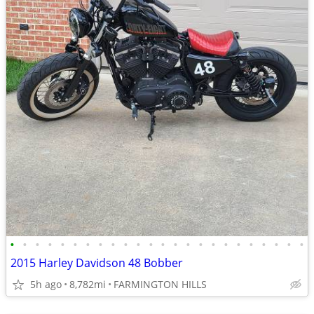
•
•
•
•
•
•
•
•
•
•
•
•
•
•
•
•
•
•
•
•
•
•
•
•
2015 Harley Davidson 48 Bobber
5h ago
8,782mi
FARMINGTON HILLS