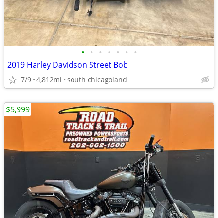
•
•
•
•
•
•
•
2019 Harley Davidson Street Bob
7/9
4,812mi
south chicagoland
$5,999