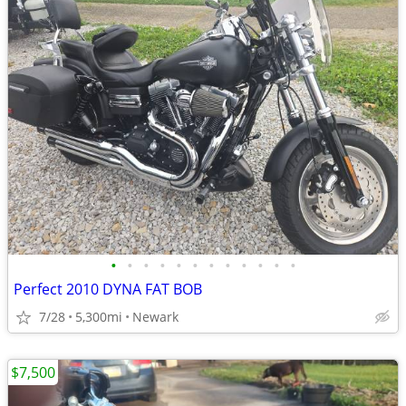
•
•
•
•
•
•
•
•
•
•
•
•
Perfect 2010 DYNA FAT BOB
7/28
5,300mi
Newark
$7,500