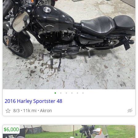
•
•
•
•
•
•
2016 Harley Sportster 48
8/3
11k mi
Akron
$6,000