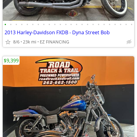
•
•
•
•
•
•
•
•
•
•
•
•
•
•
•
•
•
•
•
•
•
•
•
•
2013 Harley-Davidson FXDB - Dyna Street Bob
8/6
23k mi
EZ FINANCING
$9,399