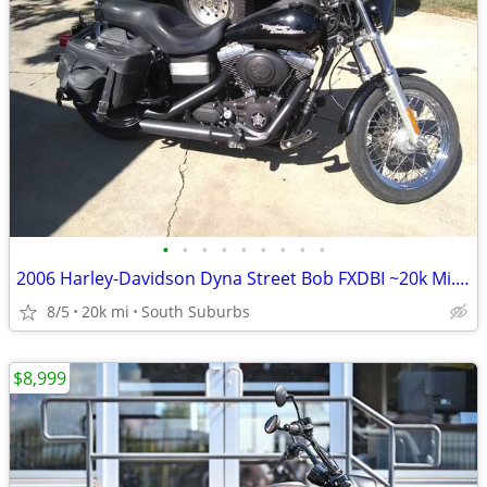
•
•
•
•
•
•
•
•
•
2006 Harley-Davidson Dyna Street Bob FXDBI ~20k Mi.-Custom-$3,700 CASH
8/5
20k mi
South Suburbs
$8,999