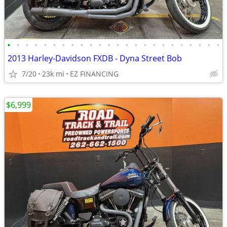
•
•
•
•
•
•
•
•
•
•
•
•
•
•
•
•
•
•
•
•
•
•
•
•
2013 Harley-Davidson FXDB - Dyna Street Bob
7/20
23k mi
EZ FINANCING
$6,999