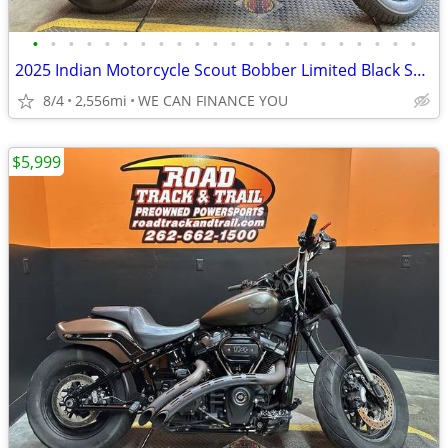
•
•
•
•
•
•
•
•
•
•
•
•
•
•
•
•
•
•
•
•
•
•
2025 Indian Motorcycle Scout Bobber Limited Black Smoke
8/4
2,556mi
WE CAN FINANCE YOU
$5,999