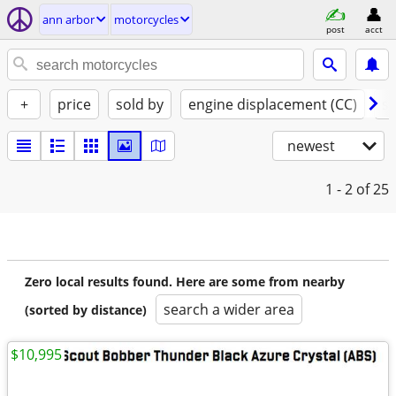
ann arbor
motorcycles
post
acct
+
price
sold by
engine displacement (CC)
st
newest
1 - 2
of 25
Zero local results found. Here are some from nearby
search a wider area
(sorted by distance)
$10,995