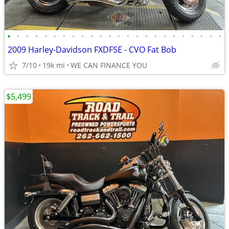
•
•
•
•
•
•
•
•
•
•
•
•
•
•
•
•
•
•
•
•
•
•
•
•
2009 Harley-Davidson FXDFSE - CVO Fat Bob
7/10
19k mi
WE CAN FINANCE YOU
$5,499