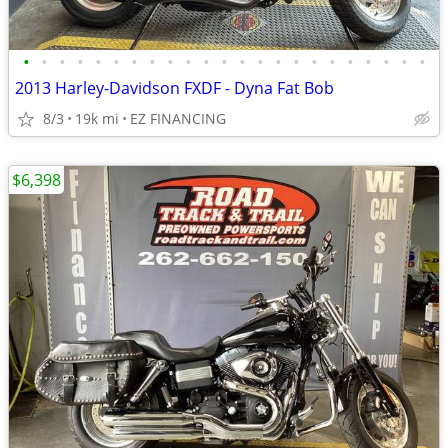
•
•
•
•
•
•
•
•
•
•
•
•
•
•
•
•
•
•
•
•
•
•
•
2013 Harley-Davidson FXDF - Dyna Fat Bob
8/3
19k mi
EZ FINANCING
$6,398