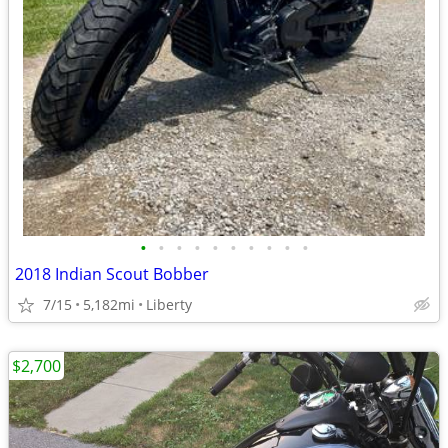
•
•
•
•
•
•
•
•
•
•
2018 Indian Scout Bobber
7/15
5,182mi
Liberty
$2,700