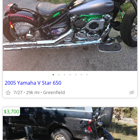
•
•
•
•
•
•
•
2005 Yamaha V Star 650
7/27
29k mi
Greenfield
$3,700