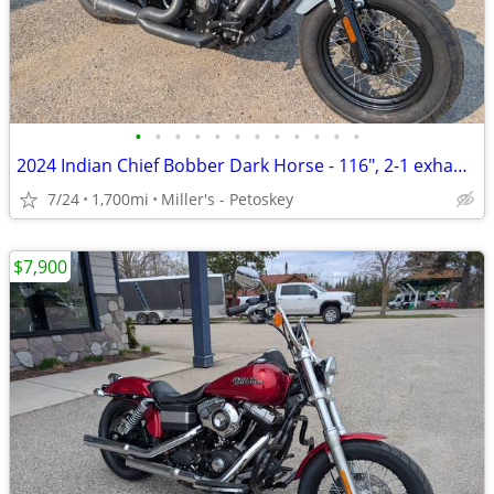
•
•
•
•
•
•
•
•
•
•
•
•
2024 Indian Chief Bobber Dark Horse - 116", 2-1 exhaust - 1,700 miles
7/24
1,700mi
Miller's - Petoskey
$7,900