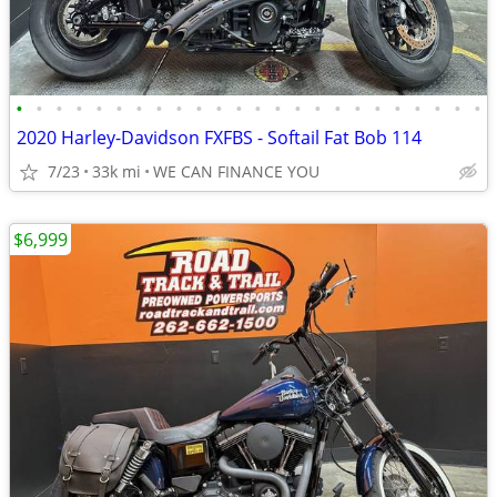
•
•
•
•
•
•
•
•
•
•
•
•
•
•
•
•
•
•
•
•
•
•
•
•
2020 Harley-Davidson FXFBS - Softail Fat Bob 114
7/23
33k mi
WE CAN FINANCE YOU
$6,999