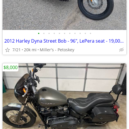
•
•
•
•
•
•
•
•
•
•
•
2012 Harley Dyna Street Bob - 96", LePera seat - 19,000 miles
7/21
20k mi
Miller's - Petoskey
$8,000