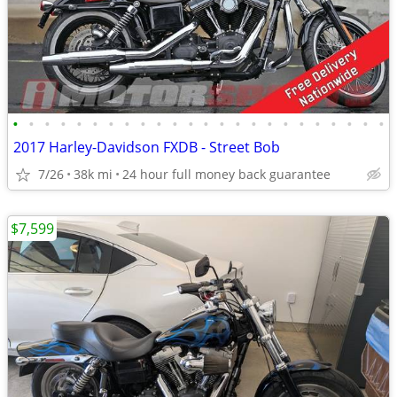
•
•
•
•
•
•
•
•
•
•
•
•
•
•
•
•
•
•
•
•
•
•
•
•
2017 Harley-Davidson FXDB - Street Bob
7/26
38k mi
24 hour full money back guarantee
$7,599