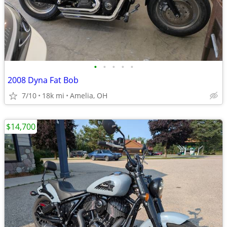
•
•
•
•
•
2008 Dyna Fat Bob
7/10
18k mi
Amelia, OH
$14,700