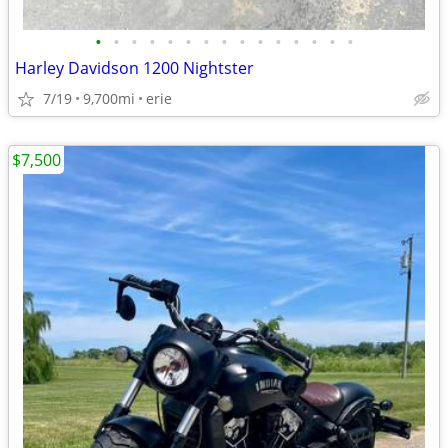
•
•
•
•
•
•
•
•
•
•
•
•
•
•
•
Harley Davidson 1200 Nightster
7/19
9,700mi
erie
$7,500