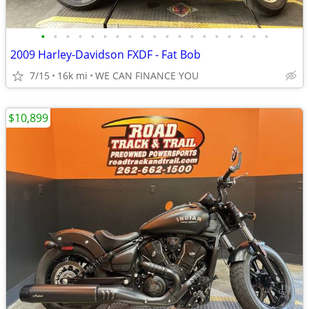
•
•
•
•
•
•
•
•
•
•
•
•
•
•
•
•
•
•
•
2009 Harley-Davidson FXDF - Fat Bob
7/15
16k mi
WE CAN FINANCE YOU
$10,899