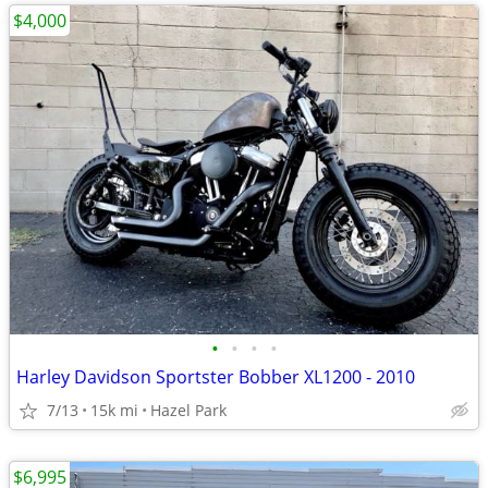
$4,000
•
•
•
•
Harley Davidson Sportster Bobber XL1200 - 2010
7/13
15k mi
Hazel Park
$6,995