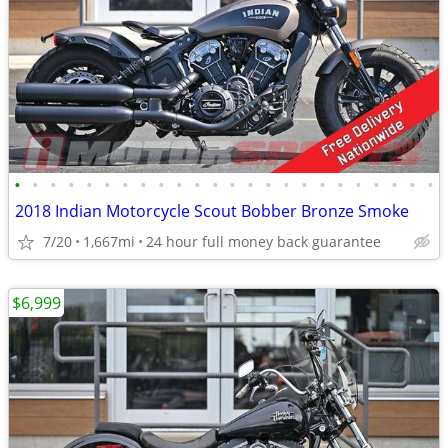
•
•
•
•
•
•
•
•
•
•
•
•
•
•
•
•
•
•
•
•
•
•
•
•
2018 Indian Motorcycle Scout Bobber Bronze Smoke
7/20
1,667mi
24 hour full money back guarantee
$6,999