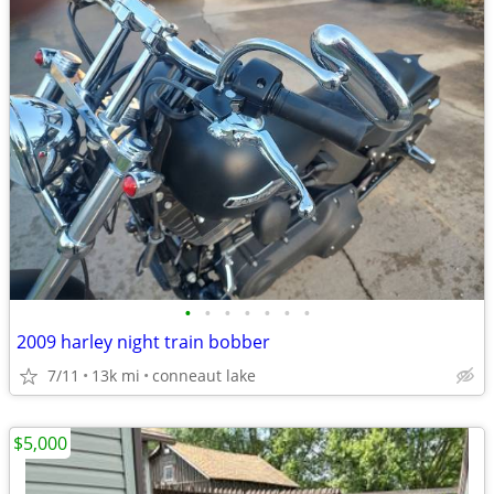
•
•
•
•
•
•
•
2009 harley night train bobber
7/11
13k mi
conneaut lake
$5,000