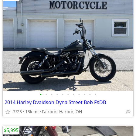
•
•
•
•
•
•
•
•
•
•
•
2014 Harley Dvaidson Dyna Street Bob FXDB
7/23
13k mi
Fairport Harbor, OH
$5,995