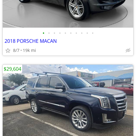
•
•
•
•
•
•
•
•
•
•
2018 PORSCHE MACAN
8/7
19k mi
$29,604