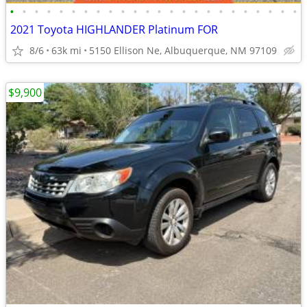
•
•
•
•
•
•
•
•
•
•
•
•
•
•
•
•
•
•
•
•
•
•
•
•
2021 Toyota HIGHLANDER Platinum FOR
8/6
63k mi
5150 Ellison Ne, Albuquerque, NM 97109
$9,900