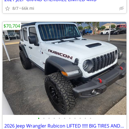
8/7
66k mi
$70,704
•
•
•
•
•
•
•
•
•
•
•
2026 Jeep Wrangler Rubicon LIFTED !!!!! BIG TIRES AND WHEELS