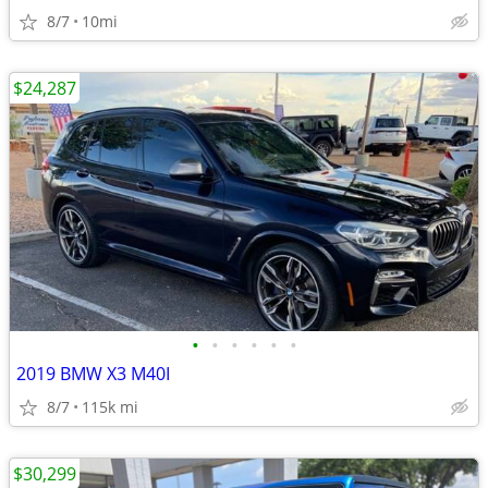
8/7
10mi
$24,287
•
•
•
•
•
•
2019 BMW X3 M40I
8/7
115k mi
$30,299