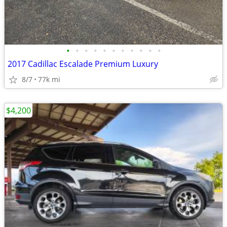
•
•
•
•
•
•
•
•
•
•
•
2017 Cadillac Escalade Premium Luxury
8/7
77k mi
$4,200