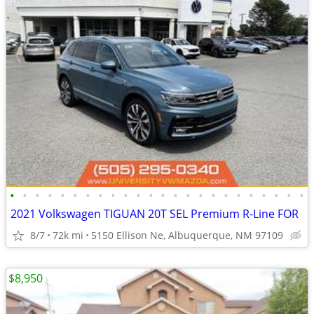
•
•
•
•
•
•
•
•
•
•
•
•
•
•
•
•
•
•
•
•
•
•
•
•
2021 Volkswagen TIGUAN 20T SEL Premium R-Line FOR
8/7
72k mi
5150 Ellison Ne, Albuquerque, NM 97109
$8,950