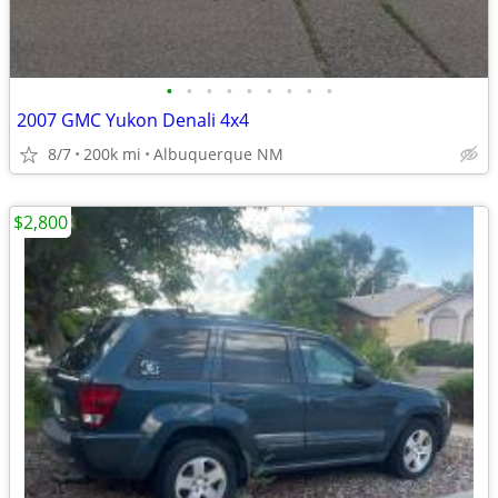
•
•
•
•
•
•
•
•
•
2007 GMC Yukon Denali 4x4
8/7
200k mi
Albuquerque NM
$2,800