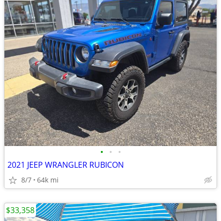
•
•
•
2021 JEEP WRANGLER RUBICON
8/7
64k mi
$33,358