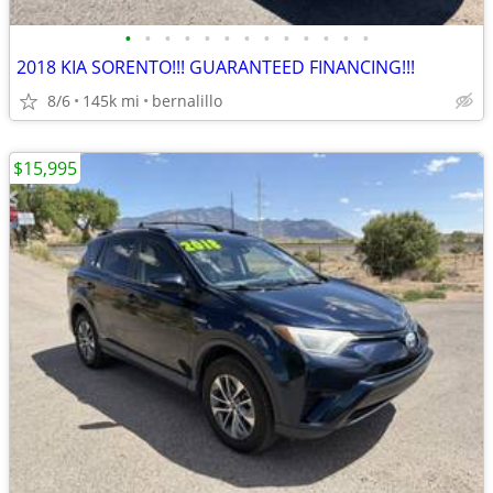
•
•
•
•
•
•
•
•
•
•
•
•
•
2018 KIA SORENTO!!! GUARANTEED FINANCING!!!
8/6
145k mi
bernalillo
$15,995