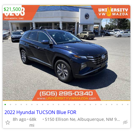
$21,500
•
•
•
•
•
•
•
•
•
•
•
•
•
•
•
•
•
•
•
•
•
•
•
•
2022 Hyundai TUCSON Blue FOR
8h ago
68k
5150 Ellison Ne, Albuquerque, NM 97109
mi