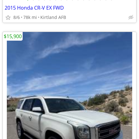
2015 Honda CR-V EX FWD
8/6
78k mi
Kirtland AFB
$15,900