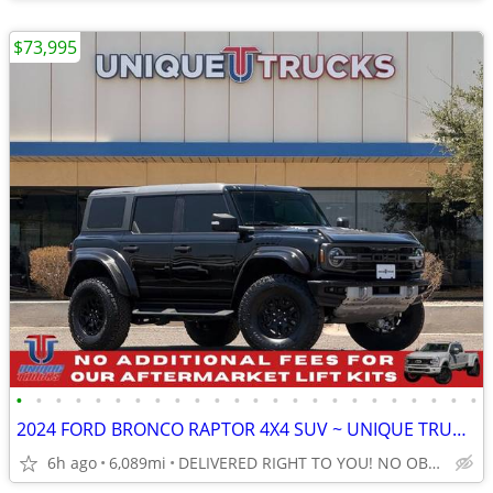
$73,995
•
•
•
•
•
•
•
•
•
•
•
•
•
•
•
•
•
•
•
•
•
•
•
•
2024 FORD BRONCO RAPTOR 4X4 SUV ~ UNIQUE TRUCKS
6h ago
6,089mi
DELIVERED RIGHT TO YOU! NO OBLIGATION!