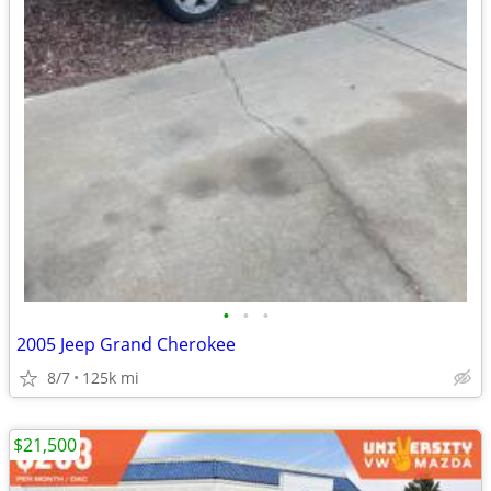
•
•
•
2005 Jeep Grand Cherokee
8/7
125k mi
$21,500