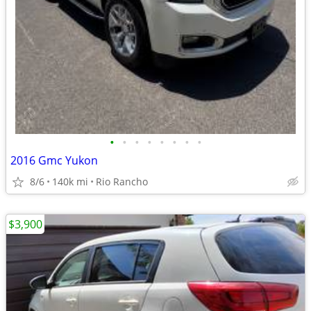
•
•
•
•
•
•
•
•
2016 Gmc Yukon
8/6
140k mi
Rio Rancho
$3,900