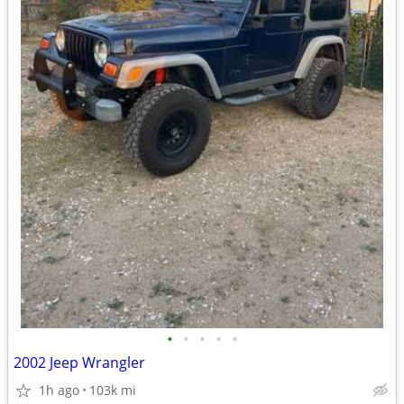
•
•
•
•
•
2002 Jeep Wrangler
1h ago
103k mi