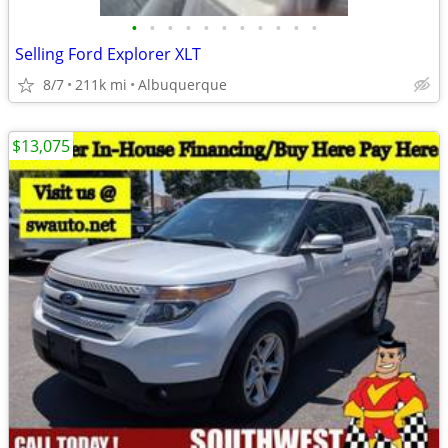
•
•
•
•
•
•
•
•
•
•
•
Selling Ford Explorer XLT
8/7
211k mi
Albuquerque
$13,075