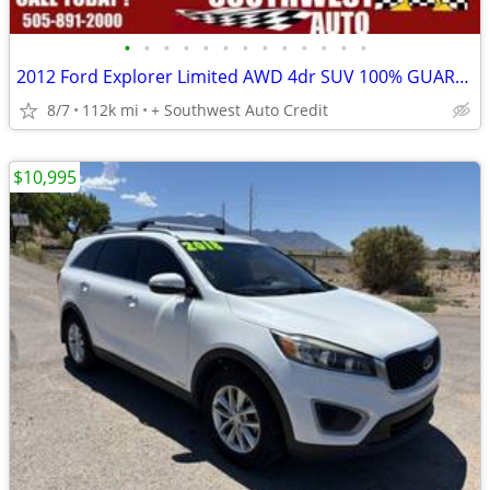
•
•
•
•
•
•
•
•
•
•
•
•
•
2012 Ford Explorer Limited AWD 4dr SUV 100% GUARANTEED CREDIT APPROVAL!
8/7
112k mi
+ Southwest Auto Credit
$10,995