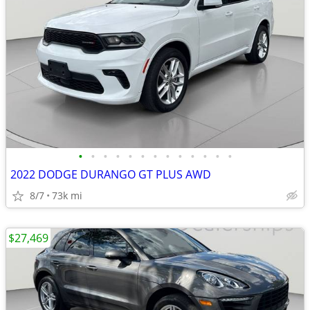
•
•
•
•
•
•
•
•
•
•
•
•
•
2022 DODGE DURANGO GT PLUS AWD
8/7
73k mi
$27,469