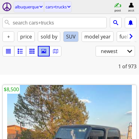
albuquerque
cars+trucks
post
acct
+
price
sold by
SUV
model year
fuel
newest
1
of 973
$8,500