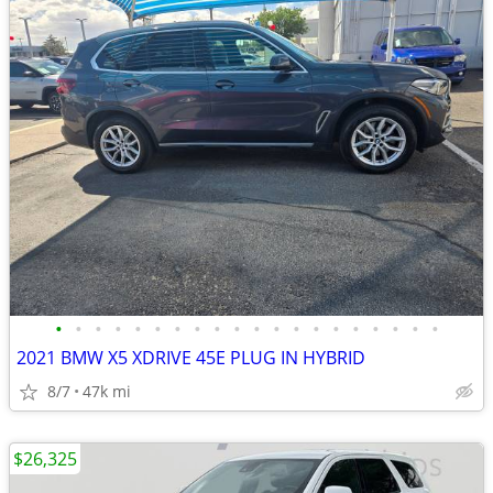
•
•
•
•
•
•
•
•
•
•
•
•
•
•
•
•
•
•
•
•
2021 BMW X5 XDRIVE 45E PLUG IN HYBRID
8/7
47k mi
$26,325