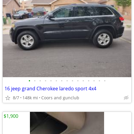
•
•
•
•
•
•
•
•
•
•
•
•
•
•
•
16 jeep grand Cherokee laredo sport 4x4
8/7
148k mi
Coors and gunclub
$1,900