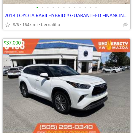
•
•
•
•
•
•
•
•
•
•
•
•
2018 TOYOTA RAV4 HYBRID!!! GUARANTEED FINANCING!!
8/6
164k mi
bernalillo
$37,000