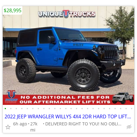
$28,995
•
•
•
•
•
•
•
•
•
•
•
•
•
•
•
•
•
•
•
•
•
•
•
•
2022 JEEP WRANGLER WILLYS 4X4 2DR HARD TOP LIFTED ~ UNIQUE TRUCKS
6h ago
27k
DELIVERED RIGHT TO YOU! NO OBLIGATION!
mi