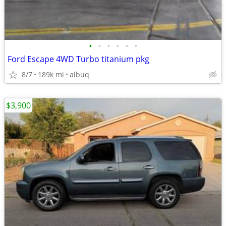
•
•
•
•
•
•
Ford Escape 4WD Turbo titanium pkg
8/7
189k mi
albuq
$3,900