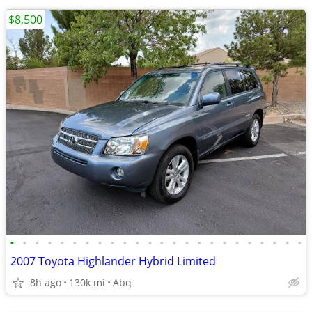
$8,500
•
•
•
•
•
•
•
•
•
•
•
•
•
•
•
•
•
•
•
•
•
•
•
•
2007 Toyota Highlander Hybrid Limited
8h ago
130k mi
Abq