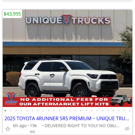
$43,995
•
•
•
•
•
•
•
•
•
•
•
•
•
•
•
•
•
•
•
•
•
•
•
•
2025 TOYOTA 4RUNNER SR5 PREMIUM ~ UNIQUE TRUCKS
6h ago
19k
DELIVERED RIGHT TO YOU! NO OBLIGATION!
mi