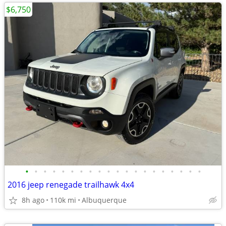
$6,750
•
•
•
•
•
•
•
•
•
•
•
•
•
•
•
•
•
•
•
•
2016 jeep renegade trailhawk 4x4
8h ago
110k mi
Albuquerque