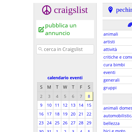
craigslist
pechi
pubblica un

annuncio
animali
artisti
attività
critiche e co
cura bimbi
eventi
calendario eventi
generali
S
M
T
W
T
F
S
gruppi
2
3
4
5
6
7
8
9
10
11
12
13
14
15
animali domes
16
17
18
19
20
21
22
automobilistic
23
24
25
26
27
28
29
bellezza
bici e moto
30
31
1
2
3
4
5