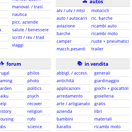
🚗
autos
manoval. / trasl.
atv / utv / mtsl
motocicli
nautica
auto / autocarri
ric. barche
picc. aziende
aviazione
ricambi auto
a
salute / benessere
barche
ricambi moto
scritt / rev / trad
camper
ruote + pneumatici
viaggi
macch.pesanti
trailer
☕
📚
forum
in vendita
rugal
philos
abbigl. / access.
generali
gaming
photo
antichità
giardinaggio
garden
politics
applicazioni
giochi + giocattoli
aiku
psych
arredamento
gioielleria
elp
recover
arte / artigianato
gratis
istory
religion
azienda
libri
ousing
rofo
bambini
materiali
obs
science
baratto
ricambi moto