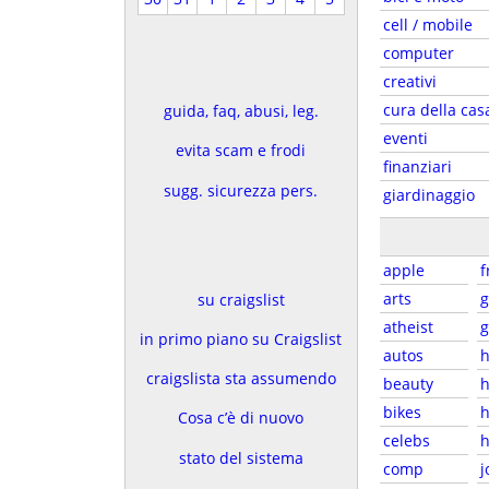
cell / mobile
computer
creativi
cura della cas
guida, faq, abusi, leg.
eventi
evita scam e frodi
finanziari
sugg. sicurezza pers.
giardinaggio
apple
f
arts
su craigslist
atheist
in primo piano su Craigslist
autos
h
craigslista sta assumendo
beauty
h
bikes
h
Cosa c’è di nuovo
celebs
h
stato del sistema
comp
j