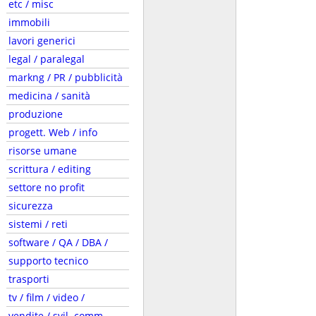
etc / misc
immobili
lavori generici
legal / paralegal
markng / PR / pubblicità
medicina / sanità
produzione
progett. Web / info
risorse umane
scrittura / editing
settore no profit
sicurezza
sistemi / reti
software / QA / DBA /
supporto tecnico
trasporti
tv / film / video /
vendite / svil. comm.