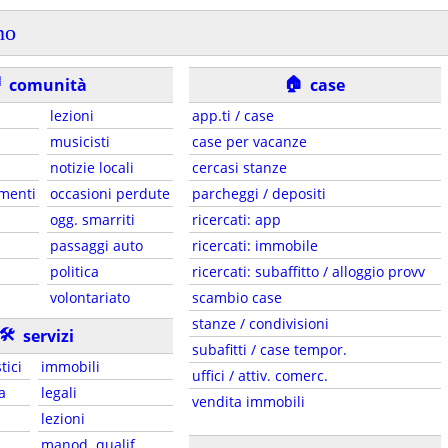
no
🏠

comunità
case
lezioni
app.ti / case
musicisti
case per vacanze
notizie locali
cercasi stanze
mmenti
occasioni perdute
parcheggi / depositi
ogg. smarriti
ricercati: app
passaggi auto
ricercati: immobile
politica
ricercati: subaffitto / alloggio provv
volontariato
scambio case
stanze / condivisioni
🛠
servizi
subafitti / case tempor.
tici
immobili
uffici / attiv. comerc.
a
legali
vendita immobili
lezioni
manod. qualif.