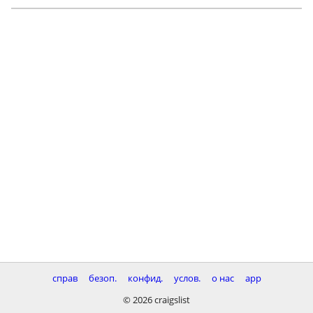
справ
безоп.
конфид.
услов.
о нас
app
© 2026 craigslist