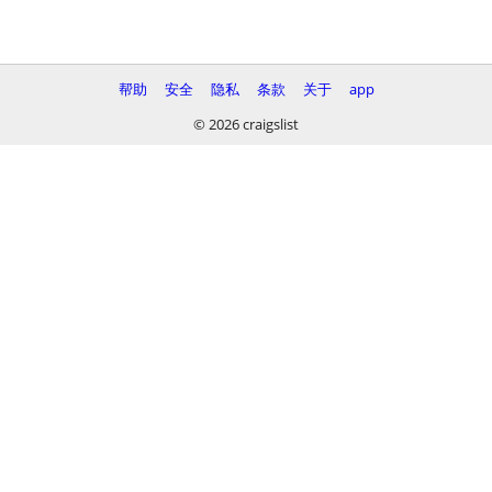
帮助
安全
隐私
条款
关于
app
© 2026 craigslist