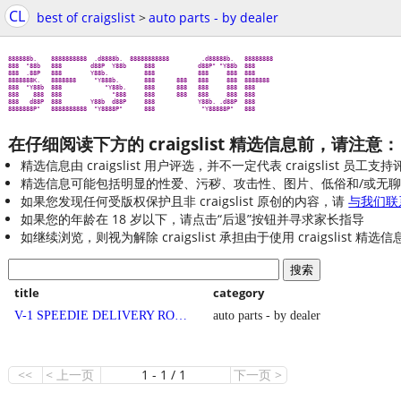
CL
best of craigslist
>
auto parts - by dealer
888888b.    8888888888  .d8888b.  88888888888         .d88888b.   88888888

888  "88b   888        d88P  Y88b     888            d88P" "Y88b  888

888  .88P   888        Y88b.          888            888     888  888

8888888K.   8888888     "Y888b.       888      888   888     888  8888888

888  "Y88b  888            "Y88b.     888      888   888     888  888

888    888  888              "888     888      888   888     888  888

888   d88P  888        Y88b  d88P     888            Y88b. .d88P  888

在仔细阅读下方的 craigslist 精选信息前，请注意：
精选信息由 craigslist 用户评选，并不一定代表 craigslist 员工支
精选信息可能包括明显的性爱、污秽、攻击性、图片、低俗和/或无
如果您发现任何受版权保护且非 craigslist 原创的内容，请
与我们联
如果您的年龄在 18 岁以下，请点击“后退”按钮并寻求家长指导
如继续浏览，则视为解除 craigslist 承担由于使用 craigslist 
title
category
V-1 SPEEDIE DELIVERY ROCKET JET VAN!....PARTING OUT...
auto parts - by dealer
<<
< 上一页
1
-
1
/
1
下一页 >