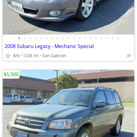
•
•
•
•
•
•
•
•
•
•
•
•
•
•
•
•
•
•
•
2008 Subaru Legacy - Mechanic Special
8/6
123k mi
San Gabriel
$5,500