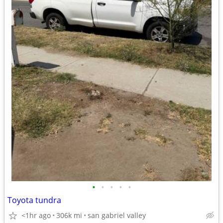
•
•
•
•
•
Toyota tundra
<1hr ago
306k mi
san gabriel valley