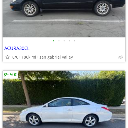
•
•
•
•
•
ACURA30CL
8/6
186k mi
san gabriel valley
$9,500