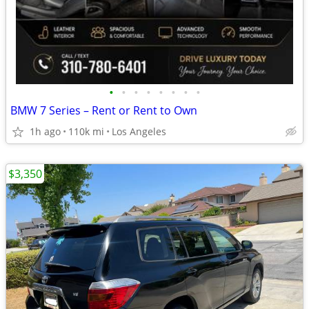
•
•
•
•
•
•
•
•
BMW 7 Series – Rent or Rent to Own
1h ago
110k mi
Los Angeles
$3,350