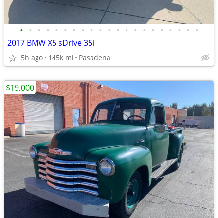
•
•
•
•
•
•
•
•
•
•
•
•
•
•
•
•
•
•
•
•
•
2017 BMW X5 sDrive 35i
5h ago
145k mi
Pasadena
$19,000