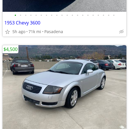
•
•
•
•
•
•
•
•
•
•
•
•
•
•
•
•
•
•
•
•
1953 Chevy 3600
5h ago
71k mi
Pasadena
$4,500