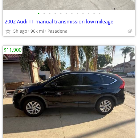
•
•
•
•
•
•
•
•
•
•
•
•
2002 Audi TT manual transmission low mileage
5h ago
96k mi
Pasadena
$11,900