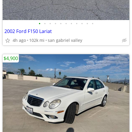
•
•
•
•
•
•
•
•
•
•
•
2002 Ford F150 Lariat
4h ago
102k mi
san gabriel valley
$4,900