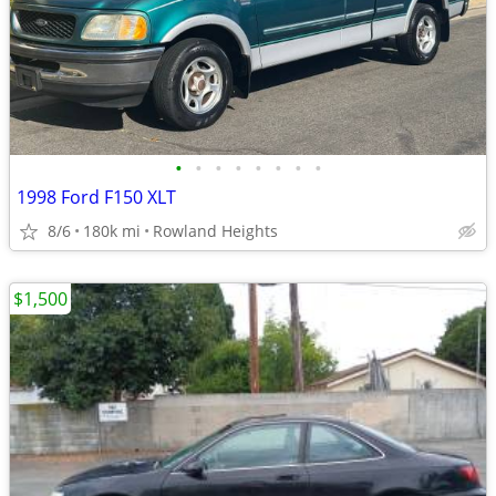
•
•
•
•
•
•
•
•
1998 Ford F150 XLT
8/6
180k mi
Rowland Heights
$1,500