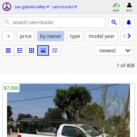
san gabriel valley
cars+trucks
post
acct
+
price
by owner
type
model year
fuel
newest
1
of 408
$7,900