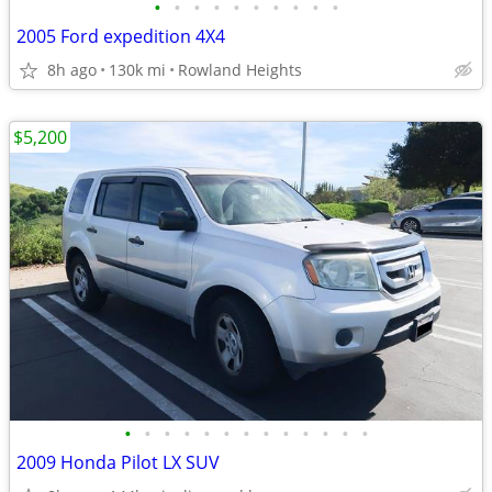
•
•
•
•
•
•
•
•
•
•
2005 Ford expedition 4X4
8h ago
130k mi
Rowland Heights
$5,200
•
•
•
•
•
•
•
•
•
•
•
•
•
2009 Honda Pilot LX SUV