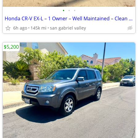
•
•
•
Honda CR-V EX-L – 1 Owner – Well Maintained – Clean & Reliable 2016 -
6h ago
145k mi
san gabriel valley
$5,200