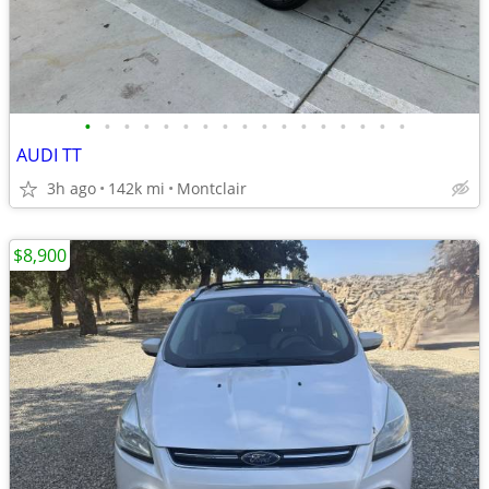
•
•
•
•
•
•
•
•
•
•
•
•
•
•
•
•
•
AUDI TT
3h ago
142k mi
Montclair
$8,900