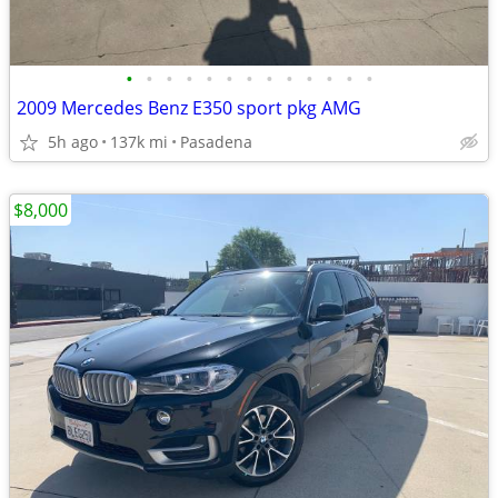
•
•
•
•
•
•
•
•
•
•
•
•
•
2009 Mercedes Benz E350 sport pkg AMG
5h ago
137k mi
Pasadena
$8,000