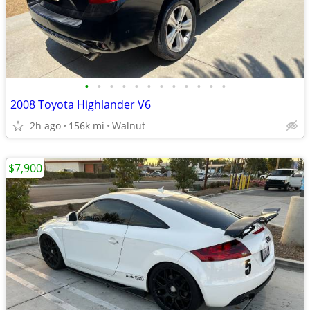
•
•
•
•
•
•
•
•
•
•
•
•
2008 Toyota Highlander V6
2h ago
156k mi
Walnut
$7,900