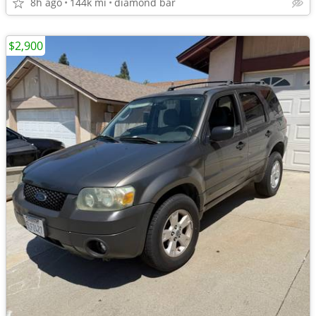
8h ago
144k mi
diamond bar
$2,900