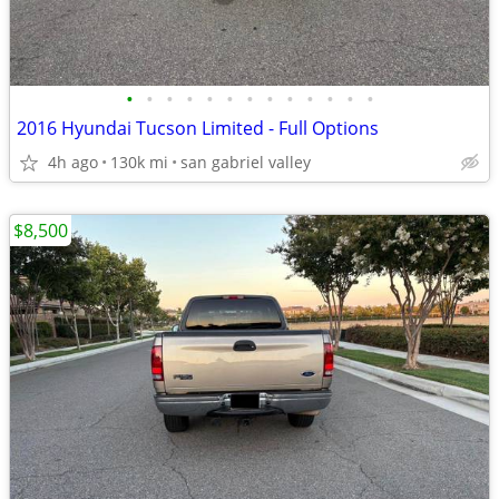
•
•
•
•
•
•
•
•
•
•
•
•
•
2016 Hyundai Tucson Limited - Full Options
4h ago
130k mi
san gabriel valley
$8,500