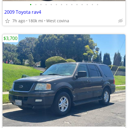
•
•
•
•
•
•
•
•
•
•
•
•
•
•
2009 Toyota rav4
7h ago
180k mi
West covina
$3,700