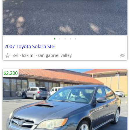
•
•
•
•
•
2007 Toyota Solara SLE
8/6
63k mi
san gabriel valley
$2,200