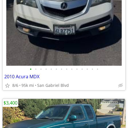
•
•
•
•
•
•
•
•
•
•
•
•
•
•
2010 Acura MDX
8/6
95k mi
San Gabriel Blvd
$3,400