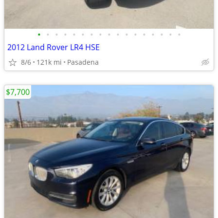
•
•
•
•
•
•
•
•
•
•
•
•
•
•
•
•
•
2012 Land Rover LR4 HSE
8/6
121k mi
Pasadena
$7,700