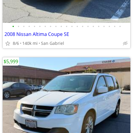
•
•
•
•
•
•
•
•
•
•
•
•
•
•
•
•
•
•
•
•
•
2008 Nissan Altima Coupe SE
8/6
140k mi
San Gabriel
$5,999