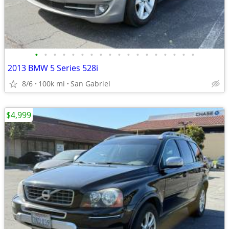
•
•
•
•
•
•
•
•
•
•
•
•
•
•
•
•
•
•
2013 BMW 5 Series 528i
8/6
100k mi
San Gabriel
$4,999