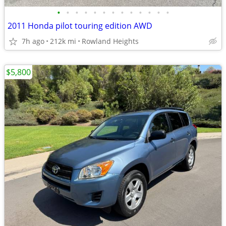
•
•
•
•
•
•
•
•
•
•
•
•
•
2011 Honda pilot touring edition AWD
7h ago
212k mi
Rowland Heights
$5,800