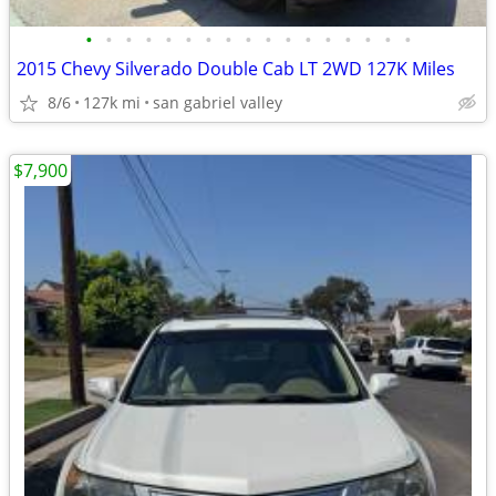
•
•
•
•
•
•
•
•
•
•
•
•
•
•
•
•
•
2015 Chevy Silverado Double Cab LT 2WD 127K Miles
8/6
127k mi
san gabriel valley
$7,900