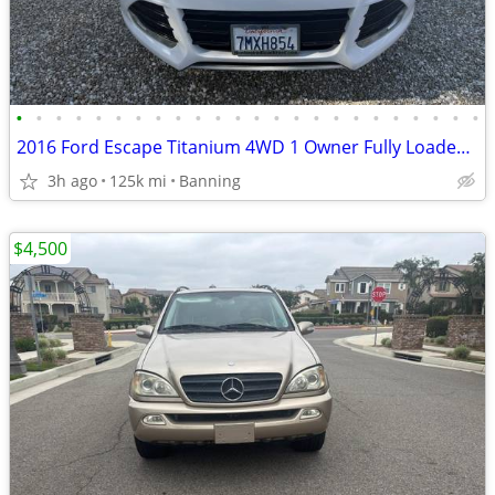
•
•
•
•
•
•
•
•
•
•
•
•
•
•
•
•
•
•
•
•
•
•
•
•
2016 Ford Escape Titanium 4WD 1 Owner Fully Loaded 35MPG Pearl White!!
3h ago
125k mi
Banning
$4,500