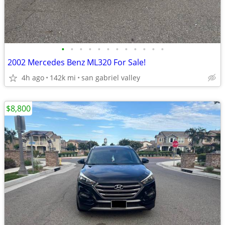
•
•
•
•
•
•
•
•
•
•
•
•
2002 Mercedes Benz ML320 For Sale!
4h ago
142k mi
san gabriel valley
$8,800