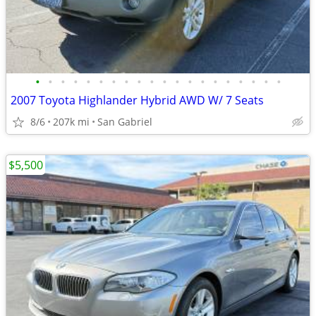
•
•
•
•
•
•
•
•
•
•
•
•
•
•
•
•
•
•
•
•
2007 Toyota Highlander Hybrid AWD W/ 7 Seats
8/6
207k mi
San Gabriel
$5,500