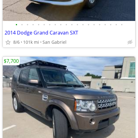
•
•
•
•
•
•
•
•
•
•
•
•
•
•
•
•
•
•
•
•
2014 Dodge Grand Caravan SXT
8/6
101k mi
San Gabriel
$7,700