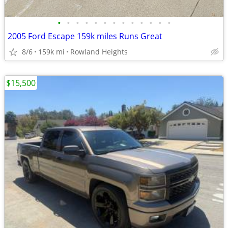
•
•
•
•
•
•
•
•
•
•
•
•
•
2005 Ford Escape 159k miles Runs Great
8/6
159k mi
Rowland Heights
$15,500