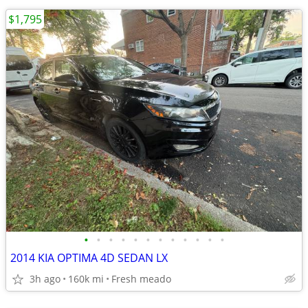
$1,795
•
•
•
•
•
•
•
•
•
•
•
•
2014 KIA OPTIMA 4D SEDAN LX
3h ago
160k mi
Fresh meado