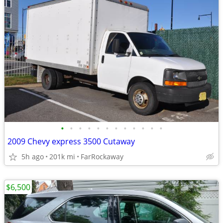
•
•
•
•
•
•
•
•
•
•
•
•
2009 Chevy express 3500 Cutaway
5h ago
201k mi
FarRockaway
$6,500