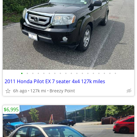
•
•
•
•
•
•
•
•
•
•
•
•
•
•
•
•
•
•
2011 Honda Pilot EX 7 seater 4x4 127k miles
6h ago
127k mi
Breezy Point
$6,995