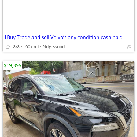
I Buy Trade and sell Volvo’s any condition cash paid
8/8
100k mi
Ridgewood
$19,395