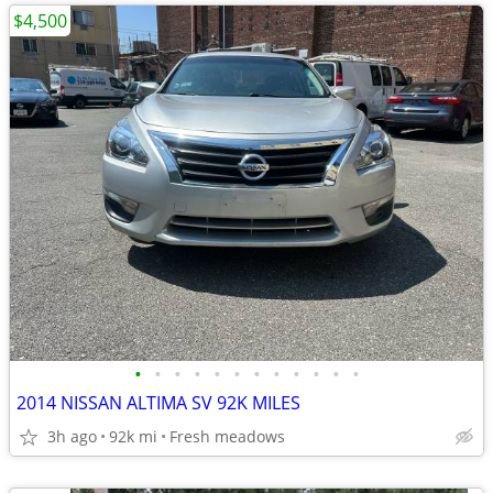
$4,500
•
•
•
•
•
•
•
•
•
•
•
•
2014 NISSAN ALTIMA SV 92K MILES
3h ago
92k mi
Fresh meadows