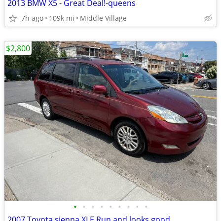
2013 BMW X5 - Great Deal!-queens
7h ago
109k mi
Middle Village
$2,800
•
•
•
•
•
•
•
•
•
2007 Toyota sienna XLE Run and looks good