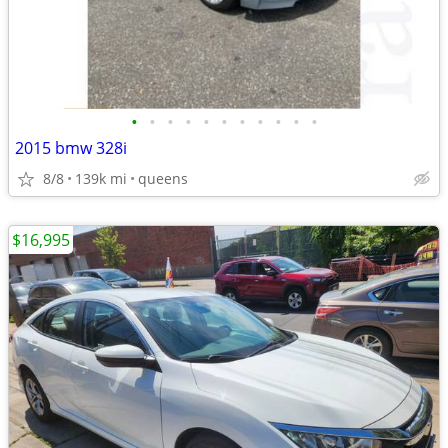
•
•
•
•
•
•
•
•
•
•
•
2015 bmw 328i
8/8
139k mi
queens
$16,995