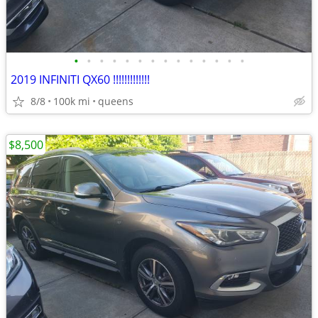
•
•
•
•
•
•
•
•
•
•
•
•
•
•
2019 INFINITI QX60 !!!!!!!!!!!!!
8/8
100k mi
queens
$8,500