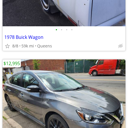
•
•
•
•
1978 Buick Wagon
8/8
59k mi
Queens
$12,995