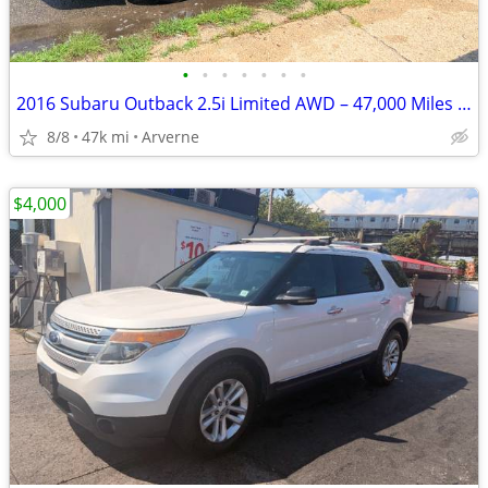
•
•
•
•
•
•
•
2016 Subaru Outback 2.5i Limited AWD – 47,000 Miles – Excellent Condit
8/8
47k mi
Arverne
$4,000