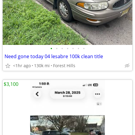
•
•
•
•
•
•
•
Need gone today 04 lesabre 100k clean title
<1hr ago
130k mi
Forest Hills
$3,100