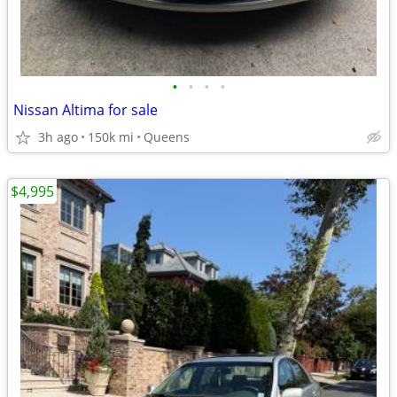
•
•
•
•
Nissan Altima for sale
3h ago
150k mi
Queens
$4,995