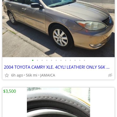
•
•
•
•
•
•
•
•
•
•
•
•
2004 TOYOTA CAMRY XLE. 4CYL! LEATHER! ONLY 56K MILES!
6h ago
56k mi
JAMAICA
$3,500