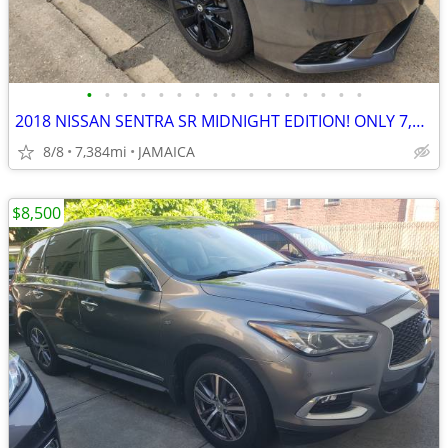
•
•
•
•
•
•
•
•
•
•
•
•
•
•
•
•
2018 NISSAN SENTRA SR MIDNIGHT EDITION! ONLY 7,384 MILES!
8/8
7,384mi
JAMAICA
$8,500