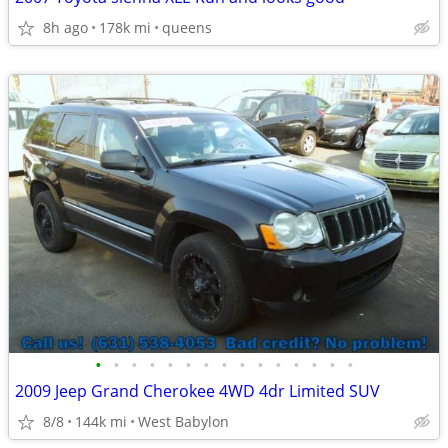
8h ago
178k mi
queens
•
•
•
•
•
•
•
•
•
•
•
•
•
•
•
2009 Jeep Grand Cherokee 4WD 4dr Limited SUV
8/8
144k mi
West Babylon