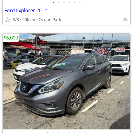
•
•
•
•
•
•
Ford Explorer 2012
8/8
90k mi
Ozone Park
$6,000