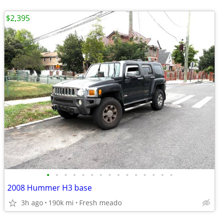
$2,395
•
•
•
•
•
•
•
•
•
•
•
•
•
•
•
2008 Hummer H3 base
3h ago
190k mi
Fresh meado