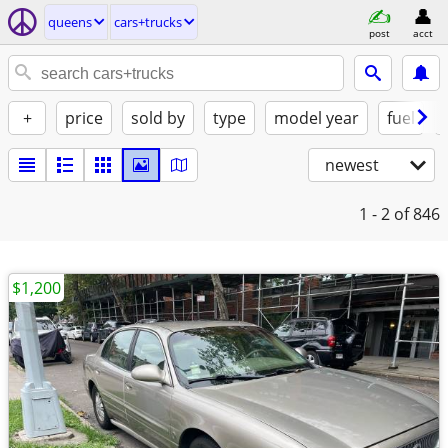
queens
cars+trucks
post
acct
+
price
sold by
type
model year
fuel
newest
1 - 2
of 846
$1,200