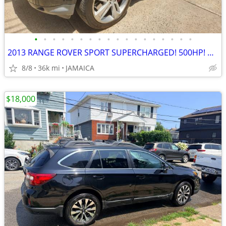
•
•
•
•
•
•
•
•
•
•
•
•
•
•
•
•
•
•
2013 RANGE ROVER SPORT SUPERCHARGED! 500HP! ONLY 36K MILES!
8/8
36k mi
JAMAICA
$18,000