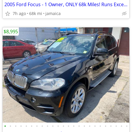
2005 Ford Focus - 1 Owner, ONLY 68k Miles! Runs Excellent
7h ago
68k mi
jamaica
$8,995
•
•
•
•
•
•
•
•
•
•
•
•
•
•
•
•
•
•
•
•
•
•
•
•