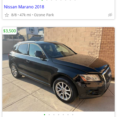
•
•
•
•
•
•
•
•
Nissan Marano 2018
8/8
47k mi
Ozone Park
$3,500
•
•
•
•
•
•
•