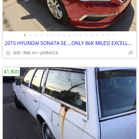
•
•
•
•
•
•
•
•
•
•
•
•
•
•
•
•
•
2015 HYUNDAI SONATA SE....ONLY 86K MILES! EXCELLENT CONDITION!
8/8
86k mi
JAMAICA
$1,800