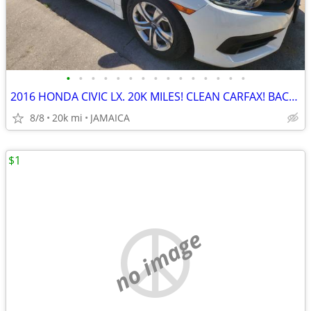
•
•
•
•
•
•
•
•
•
•
•
•
•
•
•
2016 HONDA CIVIC LX. 20K MILES! CLEAN CARFAX! BACKUP CAMERA!
8/8
20k mi
JAMAICA
$1
no image