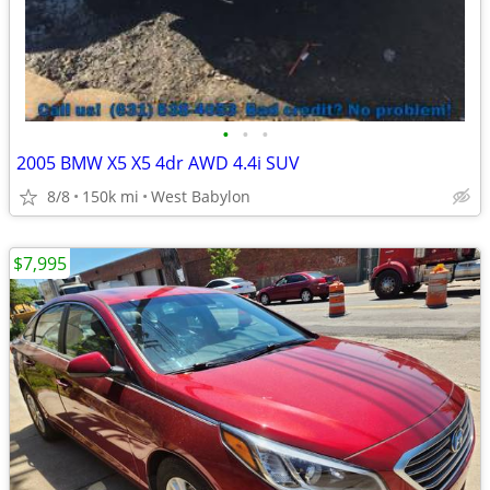
•
•
•
2005 BMW X5 X5 4dr AWD 4.4i SUV
8/8
150k mi
West Babylon
$7,995