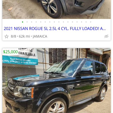
•
•
•
•
•
•
•
•
•
•
•
•
•
•
•
•
2021 NISSAN ROGUE SL 2.5L 4 CYL. FULLY LOADED! AWD!
8/8
62k mi
JAMAICA
$25,000