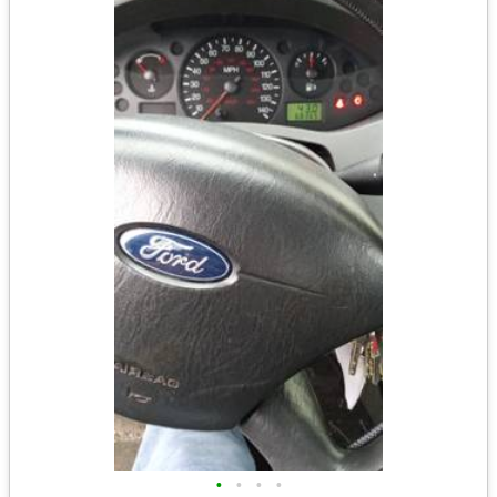
•
•
•
•