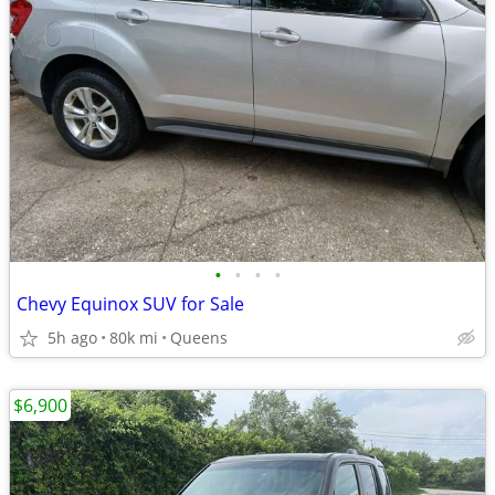
•
•
•
•
Chevy Equinox SUV for Sale
5h ago
80k mi
Queens
$6,900