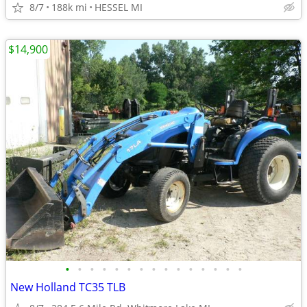
8/7
188k mi
HESSEL MI
$14,900
•
•
•
•
•
•
•
•
•
•
•
•
•
•
•
New Holland TC35 TLB