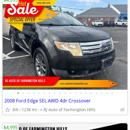
$4,995
•
•
•
•
•
•
•
•
•
•
•
•
•
•
•
•
•
•
•
2008 Ford Edge SEL AWD 4dr Crossover
8/6
123k mi
+ RJ Auto of Farmington Hills
$4,995