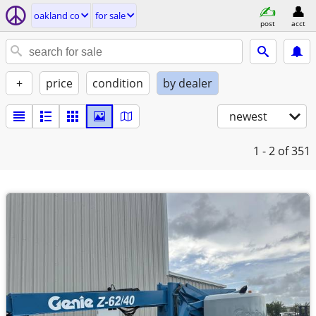
oakland co
for sale
post
acct
+
price
condition
by dealer
newest
1 - 2
of 351