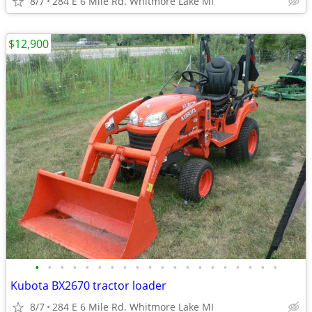
8/7
284 E 6 Mile Rd. Whitmore Lake MI
$12,900
•
•
•
•
•
•
•
•
•
•
•
•
•
•
•
•
•
•
•
•
Kubota BX2670 tractor loader
8/7
284 E 6 Mile Rd. Whitmore Lake MI