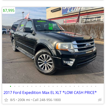
$7,995
•
•
•
•
•
•
•
•
•
•
•
•
•
•
•
•
•
•
•
•
•
2017 Ford Expedition Max EL XLT *LOW CASH PRICE*
8/5
200k mi
Call 248-956-1800