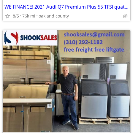
WE FINANCE! 2021 Audi Q7 Premium Plus 55 TFSI quattro
8/5
76k mi
oakland county