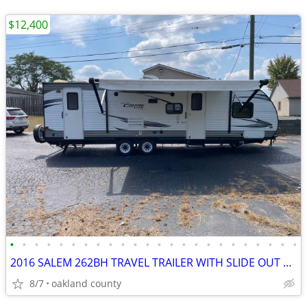
$12,400
•
•
•
•
•
•
•
•
•
•
•
•
•
•
•
•
•
•
•
•
•
•
•
•
2016 SALEM 262BH TRAVEL TRAILER WITH SLIDE OUT SLEEPS 8
8/7
oakland county