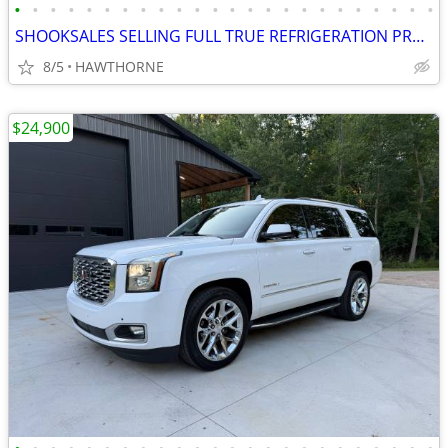
•
•
•
•
•
•
•
•
•
•
•
•
•
•
•
•
•
•
•
•
•
•
•
•
SHOOKSALES SELLING FULL TRUE REFRIGERATION PRODUCT LINE
8/5
HAWTHORNE
$24,900