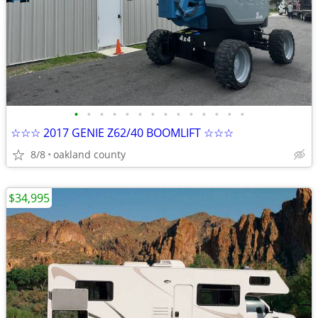
•
•
•
•
•
•
•
•
•
•
•
•
•
•
☆☆☆ 2017 GENIE Z62/40 BOOMLIFT ☆☆☆
8/8
oakland county
$34,995