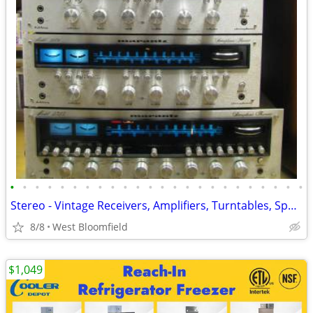
•
•
•
•
•
•
•
•
•
•
•
•
•
•
•
•
•
•
•
•
•
•
•
•
Stereo - Vintage Receivers, Amplifiers, Turntables, Speakers & More)
8/8
West Bloomfield
$1,049