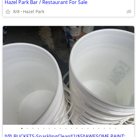
Hazel Park Bar / Restaurant For Sale
8/8
Hazel Park
•
•
•
•
•
•
•
•
•
•
•
•
•
•
•
•
•
•
‼️😵 BUCKETS-SparklingClean‼️2/$5‼️AWESOME PAINT: 5 GALLON $75‼