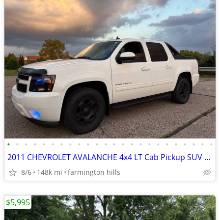
•
•
•
•
•
•
•
•
•
•
•
•
•
•
•
•
•
•
•
•
•
•
•
•
2011 CHEVROLET AVALANCHE 4x4 LT Cab Pickup SUV Truck GMC TAHOE YUKON
8/6
148k mi
farmington hills
$5,995