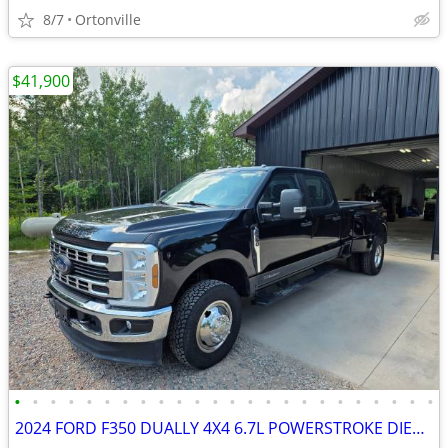
8/7
Ortonville
$41,900
•
•
•
•
•
•
•
•
•
•
•
•
•
•
•
•
•
•
•
•
•
•
•
•
2024 FORD F350 DUALLY 4X4 6.7L POWERSTROKE DIESEL SOUTHERN 1 OWNER