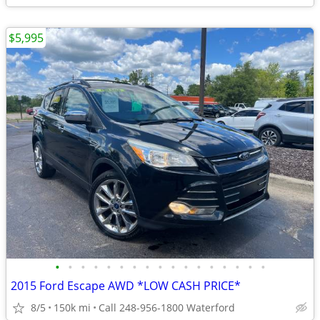
$5,995
•
•
•
•
•
•
•
•
•
•
•
•
•
•
•
•
•
2015 Ford Escape AWD *LOW CASH PRICE*
8/5
150k mi
Call 248-956-1800 Waterford