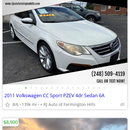
•
•
•
•
•
•
•
•
•
•
•
•
•
•
•
•
2011 Volkswagen CC Sport PZEV 4dr Sedan 6A
8/6
139k mi
+ RJ Auto of Farmington Hills
$8,900