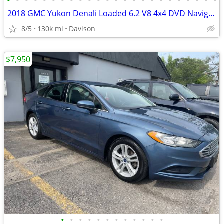
•
•
•
•
•
•
•
•
•
•
•
•
•
•
•
•
•
•
•
•
•
•
•
•
2018 GMC Yukon Denali Loaded 6.2 V8 4x4 DVD Navigation Sunroof
8/5
130k mi
Davison
$7,950
•
•
•
•
•
•
•
•
•
•
•
•