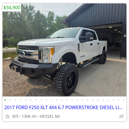
$34,900
•
•
•
•
•
•
•
•
•
•
•
•
•
•
•
•
•
•
•
•
•
•
•
•
2017 FORD F250 XLT 4X4 6.7 POWERSTROKE DIESEL LIFTED SOUTHERN TRUCK
8/5
130k mi
HESSEL MI