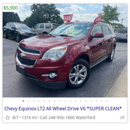
$5,900
•
•
•
•
•
•
•
•
•
•
•
•
•
•
•
•
•
Chevy Equinox LT2 All Wheel Drive V6 *SUPER CLEAN*
8/7
131k mi
Call 248-956-1800 Waterford