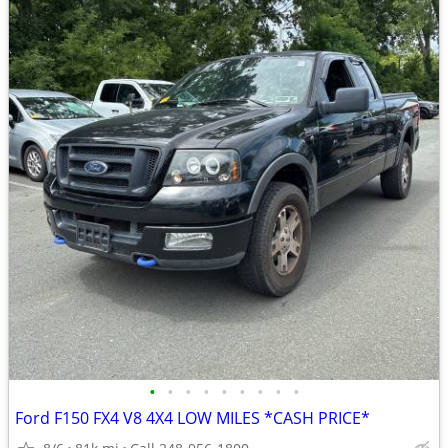
•
•
•
•
•
•
•
•
•
Ford F150 FX4 V8 4X4 LOW MILES *CASH PRICE*