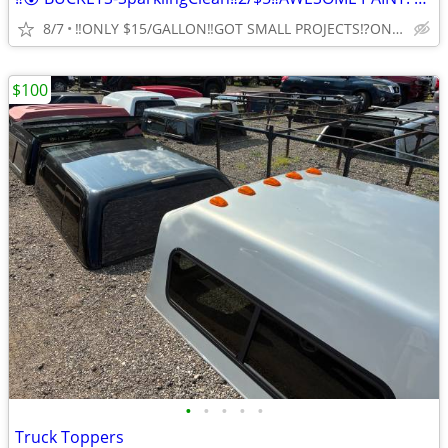
8/7
‼️ONLY $15/GALLON‼️GOT SMALL PROJECTS⁉️ONLY $5/QUART 😵
$100
•
•
•
•
•
Truck Toppers