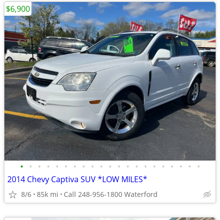
$6,900
•
•
•
•
•
•
•
•
•
•
•
•
•
•
•
•
•
•
•
•
•
2014 Chevy Captiva SUV *LOW MILES*
8/6
85k mi
Call 248-956-1800 Waterford