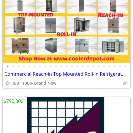
•
•
•
•
•
•
•
•
•
•
•
•
•
•
•
•
•
•
•
•
•
•
•
Commercial Reach-in Top Mounted Roll-in Refrigerator Freezer
8/8
100% Brand New
$790,000