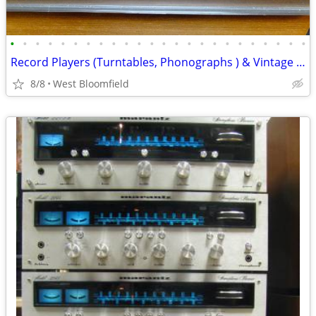
•
•
•
•
•
•
•
•
•
•
•
•
•
•
•
•
•
•
•
•
•
•
•
•
Record Players (Turntables, Phonographs ) & Vintage Stereo -Ecotopia)
8/8
West Bloomfield