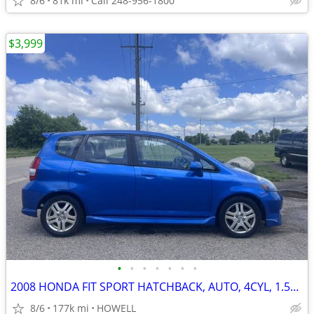
8/6
81k mi
Call 248-956-1800
$3,999
•
•
•
•
•
•
•
2008 HONDA FIT SPORT HATCHBACK, AUTO, 4CYL, 1.5L, CLEAN, RUNS GOOD
8/6
177k mi
HOWELL