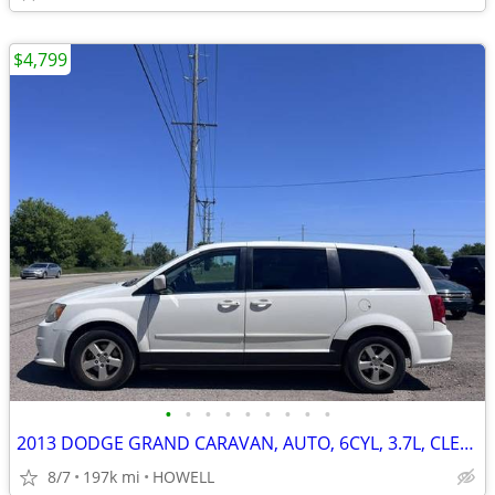
$4,799
•
•
•
•
•
•
•
•
•
2013 DODGE GRAND CARAVAN, AUTO, 6CYL, 3.7L, CLEAN, RUNS GOOD
8/7
197k mi
HOWELL