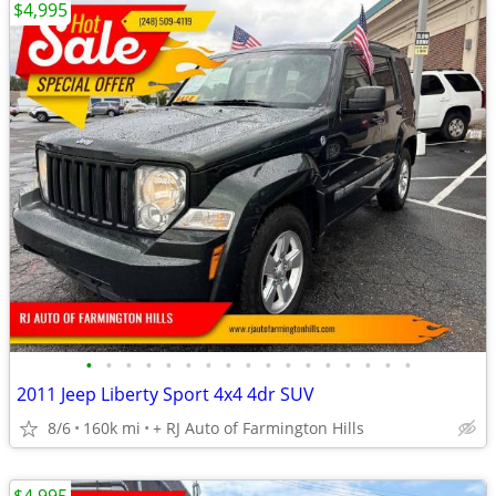
$4,995
•
•
•
•
•
•
•
•
•
•
•
•
•
•
•
•
•
2011 Jeep Liberty Sport 4x4 4dr SUV
8/6
160k mi
+ RJ Auto of Farmington Hills