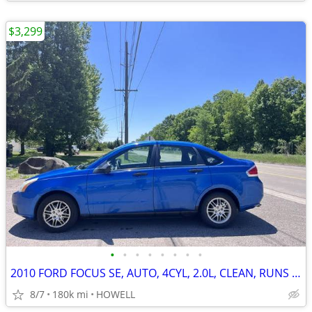
$3,299
•
•
•
•
•
•
•
•
2010 FORD FOCUS SE, AUTO, 4CYL, 2.0L, CLEAN, RUNS GOOD
8/7
180k mi
HOWELL