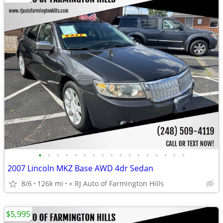
•
•
•
•
•
•
•
•
•
•
•
•
•
•
•
•
•
2007 Lincoln MKZ Base AWD 4dr Sedan
8/6
126k mi
+ RJ Auto of Farmington Hills
$5,995