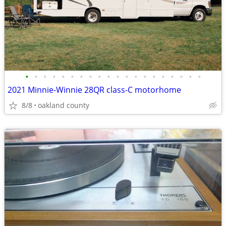
•
•
•
•
•
•
•
•
•
•
•
•
•
•
•
•
•
•
•
•
2021 Minnie-Winnie 28QR class-C motorhome
8/8
oakland county